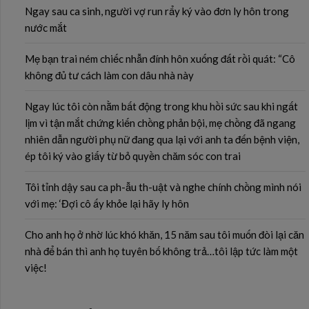
Ngay sau ca sinh, người vợ run rẩy ký vào đơn ly hôn trong
nước mắt
Mẹ bạn trai ném chiếc nhẫn đính hôn xuống đất rồi quát: “Cô
không đủ tư cách làm con dâu nhà này
Ngay lúc tôi còn nằm bất động trong khu hồi sức sau khi ngất
lịm vì tận mắt chứng kiến chồng phản bội, mẹ chồng đã ngang
nhiên dẫn người phụ nữ đang qua lại với anh ta đến bệnh viện,
ép tôi ký vào giấy từ bỏ quyền chăm sóc con trai
Tôi tỉnh dậy sau ca ph-ẫu th-uật và nghe chính chồng mình nói
với mẹ: ‘Đợi cô ấy khỏe lại hãy ly hôn
Cho anh họ ở nhờ lúc khó khăn, 15 năm sau tôi muốn đòi lại căn
nhà để bán thì anh họ tuyên bố không trả…tôi lập tức làm một
việc!