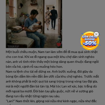
Một buổi chiều muộn, Nam tan làm sớm để đi mua quà sinh nhật
cho con trai. Khi xe đi ngang qua một khu chợ dân sinh nghèo
nàn, anh vô tình nhìn thấy một bóng dáng quen thuộc đang ngồi
bên vỉa hè, cạnh rổ rau muống héo hon.
Nam ra lệnh cho tài xế dừng xe. Anh bước xuống, đôi giày da
bóng lộn dẫm lên nền đất ẩm ướt của khu chợ nghèo. Trước mắt
anh không phải là một quý bà sang trọng trong vòng tay đại gia,
mà là một người đàn bà tàn tạ. Mái tóc Lan xơ xác, bạc trắng dù
mới ngoài ba mươi. Đôi bàn tay gầy guộc, nứt nẻ vì sương gió
đang run rẩy nhặt từng ngọn rau sâu.
“Lan?” Nam thốt lên, giọng nói nửa như kinh ngạc, nửa như đắc