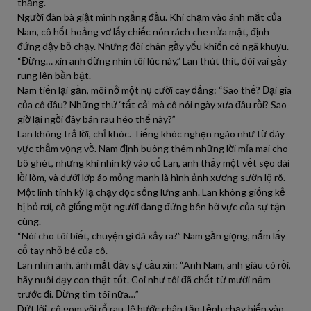
thắng.
Người đàn bà giật mình ngẩng đầu. Khi chạm vào ánh mắt của
Nam, cô hốt hoảng vơ lấy chiếc nón rách che nửa mặt, định
đứng dậy bỏ chạy. Nhưng đôi chân gầy yếu khiến cô ngã khuỵu.
“Đừng… xin anh đừng nhìn tôi lúc này,” Lan thút thít, đôi vai gầy
rung lên bần bật.
Nam tiến lại gần, môi nở một nụ cười cay đắng: “Sao thế? Đại gia
của cô đâu? Những thứ ‘tất cả’ mà cô nói ngày xưa đâu rồi? Sao
giờ lại ngồi đây bán rau héo thế này?”
Lan không trả lời, chỉ khóc. Tiếng khóc nghẹn ngào như từ đáy
vực thẳm vọng về. Nam định buông thêm những lời mỉa mai cho
bõ ghét, nhưng khi nhìn kỹ vào cổ Lan, anh thấy một vết sẹo dài
lồi lõm, và dưới lớp áo mỏng manh là hình ảnh xương sườn lộ rõ.
Một linh tính kỳ lạ chạy dọc sống lưng anh. Lan không giống kẻ
bị bỏ rơi, cô giống một người đang đứng bên bờ vực của sự tận
cùng.
“Nói cho tôi biết, chuyện gì đã xảy ra?” Nam gằn giọng, nắm lấy
cổ tay nhỏ bé của cô.
Lan nhìn anh, ánh mắt đầy sự cầu xin: “Anh Nam, anh giàu có rồi,
hãy nuôi dạy con thật tốt. Coi như tôi đã chết từ mười năm
trước đi. Đừng tìm tôi nữa…”
Dứt lời, cô gom vội rổ rau, lê bước chân tập tễnh chạy biến vào