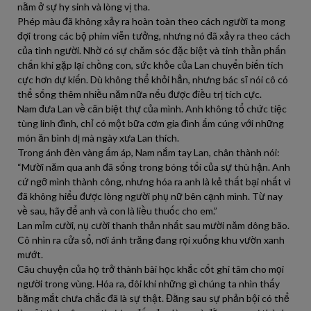
nằm ở sự hy sinh và lòng vị tha.
Phép màu đã không xảy ra hoàn toàn theo cách người ta mong
đợi trong các bộ phim viễn tưởng, nhưng nó đã xảy ra theo cách
của tình người. Nhờ có sự chăm sóc đặc biệt và tinh thần phấn
chấn khi gặp lại chồng con, sức khỏe của Lan chuyển biến tích
cực hơn dự kiến. Dù không thể khỏi hẳn, nhưng bác sĩ nói cô có
thể sống thêm nhiều năm nữa nếu được điều trị tích cực.
Nam đưa Lan về căn biệt thự của mình. Anh không tổ chức tiệc
tùng linh đình, chỉ có một bữa cơm gia đình ấm cúng với những
món ăn bình dị mà ngày xưa Lan thích.
Trong ánh đèn vàng ấm áp, Nam nắm tay Lan, chân thành nói:
“Mười năm qua anh đã sống trong bóng tối của sự thù hận. Anh
cứ ngỡ mình thành công, nhưng hóa ra anh là kẻ thất bại nhất vì
đã không hiểu được lòng người phụ nữ bên cạnh mình. Từ nay
về sau, hãy để anh và con là liều thuốc cho em.”
Lan mỉm cười, nụ cười thanh thản nhất sau mười năm dông bão.
Cô nhìn ra cửa sổ, nơi ánh trăng đang rọi xuống khu vườn xanh
mướt.
Câu chuyện của họ trở thành bài học khắc cốt ghi tâm cho mọi
người trong vùng. Hóa ra, đôi khi những gì chúng ta nhìn thấy
bằng mắt chưa chắc đã là sự thật. Đằng sau sự phản bội có thể