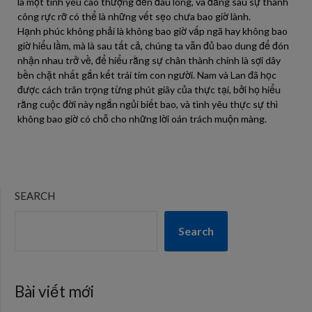
là một tình yêu cao thượng đến đau lòng, và đằng sau sự thành
công rực rỡ có thể là những vết sẹo chưa bao giờ lành.
Hạnh phúc không phải là không bao giờ vấp ngã hay không bao
giờ hiểu lầm, mà là sau tất cả, chúng ta vẫn đủ bao dung để đón
nhận nhau trở về, để hiểu rằng sự chân thành chính là sợi dây
bền chặt nhất gắn kết trái tim con người. Nam và Lan đã học
được cách trân trọng từng phút giây của thực tại, bởi họ hiểu
rằng cuộc đời này ngắn ngủi biết bao, và tình yêu thực sự thì
không bao giờ có chỗ cho những lời oán trách muộn màng.
SEARCH
Search
Bài viết mới