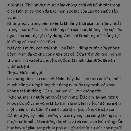
giỏi nhất. Thế nhưng, mười năm chống chọi với bệnh tật trong
điều kiện thiếu thốn đã bào mòn sức lực của Lan đến mức tận
cùng.
Những ngày trong bệnh viện là khoảng thời gian tĩnh lặng nhất
trong cuộc đời Nam. Anh không còn oán hận, không còn sự kiêu
ngạo của một đại gia xây dựng. Anh chỉ là một người chồng tội
lỗi đang cố chuộc lỗi với vợ.
Ngày thứ mười, con trai anh – bé Đức – đứng trước cửa phòng
bệnh. Nam đã kể cho con nghe tất cả. Đứa trẻ mười tuổi, vốn dĩ
thông minh và hiểu chuyện, nước mắt ngắn dài bước lại gần
giường bệnh.
“Mẹ…” Đức khẽ gọi.
Lan bừng tỉnh sau cơn mê. Nhìn thấy đứa con trai cao lớn, khỏe
mạnh bằng xương bằng thịt đang nắm lấy tay mình, cô khóc
không thành tiếng. “Con… mẹ xin lỗi… mẹ không tốt…”
“Không, mẹ là người mẹ tuyệt vời nhất,” Đức ôm lấy mẹ, tiếng
khóc nức nở vang vọng khắp hành lang bệnh viện. “Bố nói mẹ là
một chiến binh. Cảm ơn mẹ đã giữ lại mạng sống để gặp con.”
Cảnh tượng ấy khiến những y tá đi ngang qua cũng không cầm
được nước mắt. Nam đứng đó, nhìn vợ và con, anh hiểu rằng tiền
bạc hay sự giàu sang chỉ là phù du, giá trị thật sự của con người