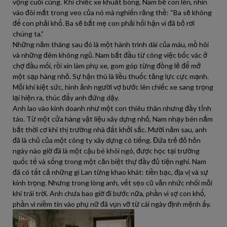
vọng cuối cùng. Khi chiếc xe khuất bóng, Nam bế con lên, nhìn
vào đôi mắt trong veo của nó mà nghiến răng thề: “Ba sẽ không
để con phải khổ. Ba sẽ bắt mẹ con phải hối hận vì đã bỏ rơi
chúng ta.”
Những năm tháng sau đó là một hành trình dài của máu, mồ hôi
và những đêm không ngủ. Nam bắt đầu từ công việc bốc vác ở
chợ đầu mối, rồi xin làm phụ xe, gom góp từng đồng lẻ để mở
một sạp hàng nhỏ. Sự hận thù là liều thuốc tăng lực cực mạnh.
Mỗi khi kiệt sức, hình ảnh người vợ bước lên chiếc xe sang trọng
lại hiện ra, thúc đẩy anh đứng dậy.
Anh lao vào kinh doanh như một con thiêu thân nhưng đầy tỉnh
táo. Từ một cửa hàng vật liệu xây dựng nhỏ, Nam nhạy bén nắm
bắt thời cơ khi thị trường nhà đất khởi sắc. Mười năm sau, anh
đã là chủ của một công ty xây dựng có tiếng. Đứa trẻ đỏ hỏn
ngày nào giờ đã là một cậu bé khôi ngô, được học tại trường
quốc tế và sống trong một căn biệt thự đầy đủ tiện nghi. Nam
đã có tất cả những gì Lan từng khao khát: tiền bạc, địa vị và sự
kính trọng. Nhưng trong lòng anh, vết sẹo cũ vẫn nhức nhối mỗi
khi trái trời. Anh chưa bao giờ đi bước nữa, phần vì sợ con khổ,
phần vì niềm tin vào phụ nữ đã vụn vỡ từ cái ngày định mệnh ấy.