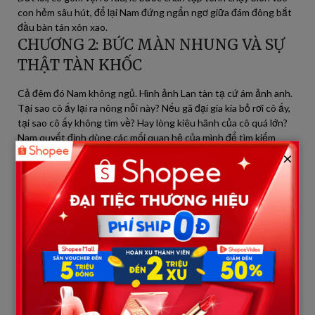
con hẻm sâu hút, để lại Nam đứng ngẩn ngơ giữa đám đông bắt
đầu bàn tán xôn xao.
CHƯƠNG 2: BỨC MÀN NHUNG VÀ SỰ
THẬT TÀN KHỐC
Cả đêm đó Nam không ngủ. Hình ảnh Lan tàn tạ cứ ám ảnh anh.
Tại sao cô ấy lại ra nông nỗi này? Nếu gã đại gia kia bỏ rơi cô ấy,
tại sao cô ấy không tìm về? Hay lòng kiêu hãnh của cô quá lớn?
Nam quyết định dùng các mối quan hệ của mình để tìm kiếm
tung tích về người đàn ông mười năm trước đã chở Lan đi.
×
Hóa ra, sự thật lại đơn giản đến mức đáng sợ. Gã đàn ông đó
chẳng phải đại gia nào cả. Đó là một tay lái xe thuê cho một dịch
vụ chở khách sang trọng. Thông tin về việc Lan đi theo đại gia là
một màn kịch được dàn dựng hoàn hảo. Manh mối đưa Nam tìm
đến một khu trọ xập xệ ở ngoại ô, nơi mùi thuốc bắc nồng nặc và
không khí ẩm thấp bao trùm.
Nam đạp cửa bước vào. Trong căn phòng chưa đầy mười mét
vuông, Lan đang nằm trên chiếc phản gỗ, hơi thở thoi thóp. Trên
bàn, ngoài những bọc thuốc lá rẻ tiền là một xấp ảnh cũ kỹ. Nam
cầm lên, tim anh như thắt lại: Đó là ảnh của anh và con trai trong
suốt mười năm qua. Có những tấm ảnh chụp từ xa khi anh đưa