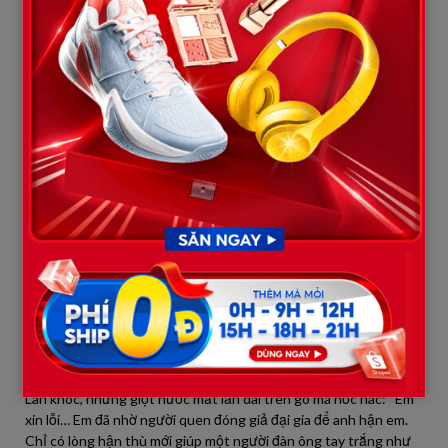
con đi học, có những tấm cắt từ báo kinh tế khi anh thành đạt.
“Tại sao?” Nam hỏi, giọng anh run rẩy.
Lan mở mắt, thấy Nam, cô không còn sức để chạy trốn nữa. Cô
thều thào: “Anh tìm đến đây làm gì… tôi sắp đi rồi.”
You may also like
“Cô nói đi! Mười năm trước là thế nào? Tại sao cô lại bỏ con, bỏ
tôi để rồi bây giờ sống như một con ma thế này?” Nam gào lên
trong đau đớn.
Lúc này, một người phụ nữ hàng xóm tốt bụng bước vào, thấy
Nam thì thở dài: “Chú là chồng cô ấy à? Sao giờ mới đến? Cô ấy
bị ung thư máu giai đoạn cuối mười năm nay rồi. Ngày đó bác sĩ
nói cô ấy chỉ sống được vài năm nữa, lại không có tiền chữa trị.
Cô ấy bảo, nếu cô ấy chết trong căn nhà đó, chú sẽ phải gánh
nợ để cứu cô ấy, rồi con nhỏ sẽ mồ côi cả mẹ lẫn bố vì chú sẽ gục
ngã. Cô ấy thà để chú hận cô ấy mà vươn lên, còn hơn để chú
cùng đường vì một người đàn bà sắp chết.”
Nam chết lặng. Thế giới quanh anh như sụp đổ.
“Lan… có thật không?” Nam quỳ thụp xuống bên giường.
Lan khóc, những giọt nước mắt lăn dài trên gò má hốc hác: “Em
xin lỗi… Em đã nhờ người quen đóng giả đại gia để anh hận em.
Chỉ có lòng hận thù mới giúp một người đàn ông tay trắng như