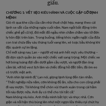
giấu.
CHƯƠNG 1: VẾT SẸO KIÊU HÃNH VÀ CUỘC GẶP GỠ ĐỊNH
MỆNH
Gió rít qua khe cửa của căn nhà thuê chật hẹp, mang theo cái
lạnh se sắt của những ngày cuối năm. Nam ngồi bất động trên
chiếc ghế gỗ cũ kỹ, đôi mắt đỏ ngầu nhìn chằm chằm vào tờ đơn
ly hôn đặt trên bàn. Trong buồng, tiếng khóc ngằn ngặt của đứa
con trai chưa đầy sáu tháng tuổi vang lên, xé toạc bầu không khí
đặc quánh sự im lặng.
Chỉ mới sáng nay, Lan – người vợ mà anh hết mực yêu thương –
đã dọn sạch quần áo vào một chiếc vali sang trọng. Một chiếc xe
hơi bóng loáng đợi sẵn dưới gầm cầu vượt, và người đàn ông
cầm lái, với bộ vest lịch lãm và chiếc đồng hồ đắt tiền, đã ôm eo
cô trước mặt anh.
“Anh nhìn lại mình đi,” Lan nói, giọng lạnh lùng đến tàn nhẫn.
“Thất nghiệp nửa năm, cơm không đủ ăn, sữa cho con cũng phải
đi vay mượn. Tôi không thể chôn vùi thanh xuân trong cái hầm
tối này được nữa. Anh ấy có thể cho tôi tất cả.”
Nam không níu kéo. Anh thấy mình bất lực và nhục nhã. Cơn
giận và nỗi hận thù bùng lên như một ngọn lửa thiêu rụi chút hy