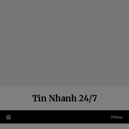
Skip
to
content
Tin Nhanh 24/7
Menu