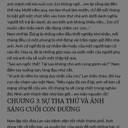
anh mạnh mẽ mà nuôi con. Em không ngờ… em lại sống dai đến
thế này. Mười năm qua, em làm thuê làm mướn, chỉ để mỗi tháng
bí mật gửi một chút tiền vào hòm thư nhà anh dưới danh nghĩa
‘người hỗ trợ ẩn danh’, dù em biết anh không thiếu tiền… Em chỉ
muốn cảm thấy mình vẫn đang chăm sóc con…”
Nam nhớ lại. Đúng là những năm đầu khởi nghiệp khó khăn, mỗi
tháng đều có một phong bì nhỏ đựng vài trăm ngàn gửi đến nhà
anh. Anh cứ ngỡ đó là sự nhầm lẫn hoặc của một người bạn cũ
nào đó. Hóa ra, đó là những giọt máu và nước mắt của người phụ
nữ mà anh rủa sả suốt một thập kỷ qua.
“Sao em ngốc thế? Tại sao không cho anh cùng gánh vác?” Nam
đấm tay xuống sàn, lòng đau như cắt.
“Vì anh là niềm hy vọng duy nhất của con,” Lan thều thào, đôi tay
run rẩy chạm vào mặt Nam. “Nếu ngày đó em ở lại, anh sẽ bán cả
mạng sống để cứu em, rồi chúng ta sẽ cùng chết trong nghèo
đói. Nhìn anh thành đạt như bây giờ… em mãn nguyện rồi.”
CHƯƠNG 3: SỰ THA THỨ VÀ ÁNH
SÁNG CUỐI CON ĐƯỜNG
Nam lập tức đưa Lan vào bệnh viện tốt nhất thành phố. Anh
dùng tất cả tiền bạc và quyền lực của mình để mời những bác sĩ