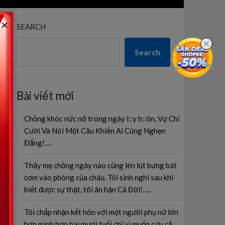
×
SEARCH
Search
Bài viết mới
Chồng khóc nức nở trong ngày l::y h::ôn, Vợ Chỉ
Cười Và Nói Một Câu Khiến Ai Cũng Nghẹn
Đắng!….
Thấy mẹ chồng ngày nào cũng lén lút bưng bát
cơm vào phòng của cháu. Tôi sinh nghi sau khi
biết được sự thật, tôi ân hận Cả Đời!…..
Tôi chấp nhận kết hôn với một người phụ nữ lớn
hơn mình hơn hai mươi tuổi chỉ vì muốn cứu cả