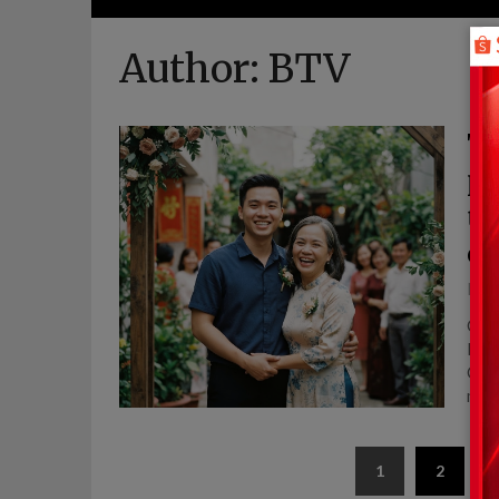
Author:
BTV
Tô
ph
tu
cả
Pos
CÂU
KHÔ
CHẤ
một
Posts
1
2