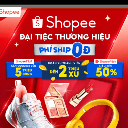
i chấp nhận kết hôn với một người
ụ nữ lớn hơn mình hơn hai mươi
ổi chỉ vì muốn cứu cả gia đình khỏi
nh túng quẫn
ted on
05/08/2026
by
BTV
 CHUYỆN HƯ CÂU DO TRÍ TUỆ NHÂN TẠO AI VIẾT,
NG PHẢI CHUYỆN NGOÀI ĐỜI THỰC, CHỈ MANG TÍNH
T GIẢI TRÍ, CHIÊM NGHIỆM Tôi chấp nhận kết hôn với
…
…
361
Next