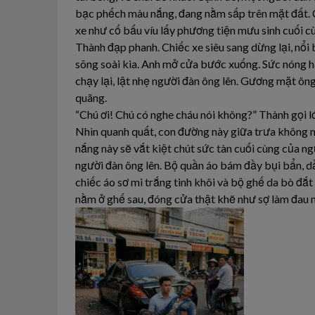
bạc phếch màu nắng, đang nằm sấp trên mặt đất. C
xe như cố bấu víu lấy phương tiện mưu sinh cuối cù
Thành đạp phanh. Chiếc xe siêu sang dừng lại, nổ
sõng soài kia. Anh mở cửa bước xuống. Sức nóng 
chạy lại, lật nhẹ người đàn ông lên. Gương mặt ông
quãng.
“Chú ơi! Chú có nghe cháu nói không?” Thành gọi lớ
Nhìn quanh quất, con đường này giữa trưa không mộ
nắng này sẽ vắt kiệt chút sức tàn cuối cùng của 
người đàn ông lên. Bộ quần áo bám đầy bụi bẩn, d
chiếc áo sơ mi trắng tinh khôi và bộ ghế da bò đ
nằm ở ghế sau, đóng cửa thật khẽ như sợ làm đau mộ