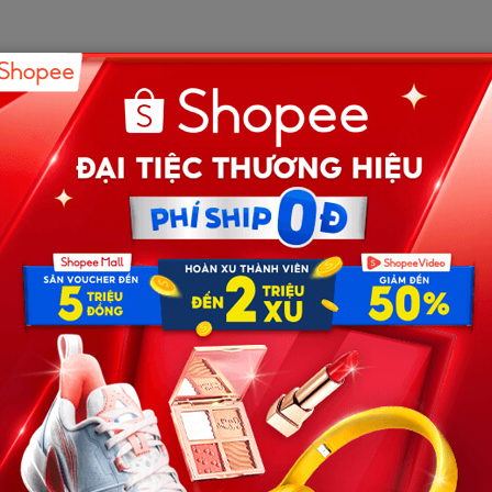
ất cả sự tập trung, thỉnh thoảng liếc qua gương chiếu
iều gì đã khiến một con người phải vắt kiệt sức lực dưới
hờ cơm? Một đứa con đang đợi đóng học phí? Những câu
hu vực. Thành bung cửa, gọi to nhân viên y tế. Khi các
àn ông lên. Anh chạy theo vào tận phòng cấp cứu, chỉ
ứng ngoài hành lang, Thành thở dốc, mồ hôi nhễ nhại
y bụi đất và những vết bẩn đen kịt từ chiếc xe đạp cũ lúc
i nhà bệnh nhân đâu ạ? Cần làm thủ tục nhập viện và
iệt nặng, có dấu hiệu suy nhược cơ thể kéo dài.”
 là người lạ, chỉ lặng lẽ đi thẳng đến quầy thu ngân. Anh
n, cộng thêm một khoản tiền thuốc men tốt nhất. Sau khi
 sơ bệnh án của người đàn ông tội nghiệp kia. Anh dặn dò