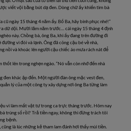
 lại. Ở mặt sau của tờ biên lai thu tiền cuối cùng, không
ược viết vội bằng bút dạ đen. Dòng chữ ấy khiến tim bà
 cũ ngày 15 tháng 4 năm ấy. Bố Ba, hãy bình phục nhé!”
ra dữ dội. Mười lăm năm trước… cái ngày 15 tháng 4 định
nghèo này. Chồng bà, ông Ba, khi ấy đang trên đường đi
ề đường vì đói và lạnh. Ông đã cõng cậu bé về nhà,
ng nồi và khoác lên người cậu chiếc áo mưa rách nát để
 thốt lên trong nghẹn ngào. “Nó vẫn còn nhớ đến nhà
ng đen khác ập đến. Một người đàn ông mặc vest đen,
quản lý của một công ty xây dựng nơi ông Ba từng làm
u vì làm mất vật tư trong ca trực tháng trước. Hôm nay
bà trúng số rồi? Trả tiền ngay, không thì đừng trách tôi
ờng bệnh.
, cũng là lúc những kẻ tham lam đánh hơi thấy mùi tiền.