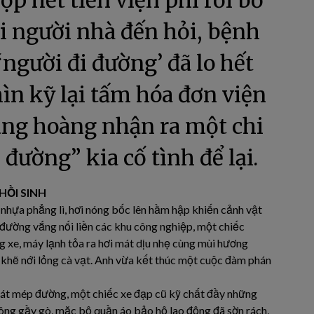
ộp hết tiền viện phí rồi bỏ
hi người nhà đến hỏi, bệnh
‘người đi đường’ đã lo hết
hìn kỹ lại tấm hóa đơn viện
àng hoàng nhận ra một chi
 đường” kia cố tình để lại.
HỒI SINH
hựa phẳng lì, hơi nóng bốc lên hầm hập khiến cảnh vật
g đường vắng nối liền các khu công nghiệp, một chiếc
g xe, máy lạnh tỏa ra hơi mát dịu nhẹ cùng mùi hương
i, khẽ nới lỏng cà vạt. Anh vừa kết thúc một cuộc đàm phán
 sát mép đường, một chiếc xe đạp cũ kỹ chất đầy những
 ông gầy gò, mặc bộ quần áo bảo hộ lao động đã sờn rách,