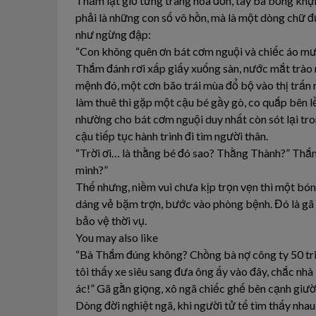
Thắm lật giở từng trang hóa đơn, tay bà bỗng khựng
phải là những con số vô hồn, mà là một dòng chữ đ
như ngừng đập:
“Con không quên ơn bát cơm nguội và chiếc áo mưa
Thắm đánh rơi xấp giấy xuống sàn, nước mắt trào 
mệnh đó, một cơn bão trái mùa đổ bộ vào thị trấn 
làm thuê thì gặp một cậu bé gầy gò, co quắp bên l
nhường cho bát cơm nguội duy nhất còn sót lại tro
cậu tiếp tục hành trình đi tìm người thân.
“Trời ơi… là thằng bé đó sao? Thằng Thành?” Thắm
mình?”
Thế nhưng, niềm vui chưa kịp trọn vẹn thì một bó
dáng vẻ bặm trợn, bước vào phòng bệnh. Đó là gã 
bảo vệ thời vụ.
You may also like
“Bà Thắm đúng không? Chồng bà nợ công ty 50 triệ
tôi thấy xe siêu sang đưa ông ấy vào đây, chắc nhà 
ác!” Gã gằn giọng, xô ngã chiếc ghế bên cạnh giư
Dòng đời nghiệt ngã, khi người tử tế tìm thấy nhau