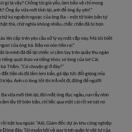
i gì lạ vậy? Chồng tôi già yếu, làm bảo vệ chỉ mong
h? Ông ấy vừa mới tỉnh lại, anh để ông ấy yên!”
ó chữ ký nguệch ngoạc của ông Ba – một tờ biên bản tự
hật thà, chữ nghĩa không nhiều, chắc chắn đã bị bọn
 báo lên cấp trên yêu cầu xử lý vụ mất cắp này. Mà tôi biết
i ngon’ của ông bà. Bảo nó nôn tiền ra!”
t là mình đã để lại chiếc ví cầm tay trên quầy thu ngân
 tiếng quát tháo và tiếng khóc xé lòng của bé Cái.
 bà Thắm. “Có chuyện gì ở đây?”
đắt tiền dù đã lấm lem bẩn, gã lập tức đổi giọng mỉa
0 triệu. Anh có lòng tốt thì trả nốt đi, đừng để người
 Ba vừa mới tỉnh lại, đôi mắt ông đục ngầu, run rẩy nhìn
cầm lấy tờ biên bản, chỉ liếc qua một cái rồi xé nát nó
 rồi bật loa ngoài: “Alô, Giám đốc dự án khu công nghiệp
ía Đông đây. Tôi muốn hỏi về quy trình quản lý vật tư của