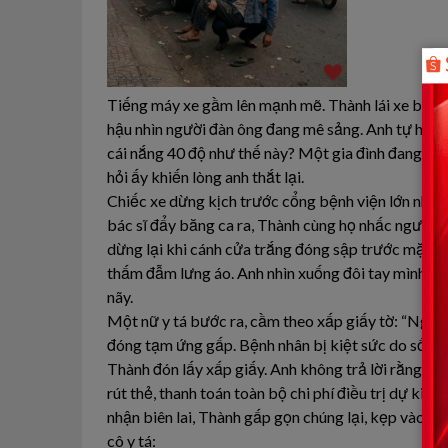
Tiếng máy xe gầm lên mạnh mẽ. Thành lái xe bằng t
hậu nhìn người đàn ông đang mê sảng. Anh tự hỏi, đ
cái nắng 40 độ như thế này? Một gia đình đang c
hỏi ấy khiến lòng anh thắt lại.
Chiếc xe dừng kịch trước cổng bệnh viện lớn nhất k
bác sĩ đẩy băng ca ra, Thành cùng họ nhấc người đ
dừng lại khi cánh cửa trắng đóng sập trước mặt. Đ
thấm đẫm lưng áo. Anh nhìn xuống đôi tay mình, đầ
nãy.
Một nữ y tá bước ra, cầm theo xấp giấy tờ: “Ngườ
đóng tạm ứng gấp. Bệnh nhân bị kiệt sức do sốc nh
Thành đón lấy xấp giấy. Anh không trả lời rằng mình
rút thẻ, thanh toán toàn bộ chi phí điều trị dự kiế
nhận biên lai, Thành gấp gọn chúng lại, kẹp vào hồ
cô y tá: