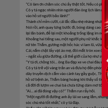
“Cô làm ơn chăm sóc chú ấy thật tốt. Nếu có phát si
Cô y tá ngạc nhiên nhìn người đàn ông lịch lãm như
vào hồ sơ người bảo lãnh?”
Thành chỉ mỉm cười, cái lắc đầu nhẹ nhàng nhưng c
Nói rồi, anh quay lưng bước đi, bóng dáng cao gầy
lại lăn bánh, để lại một khoảng trống lặng im nơi s
Khoảng hai tiếng sau, một người phụ nữ khắc khổ 
nữ tên Thắm, gương mặt hốc hác vì lam lũ, vừa chạ
Cái, nắm chặt lấy vạt áo mẹ, đôi mắt tròn xoe đầy s
– ngất xỉu giữa đường, cả thế giới của họ như sụp 
“Y tá ơi, chồng tôi… ông Ba đạp xe ve chai đâu rồi
Cô y tá trẻ vội vàng trấn an và đưa họ đến phòng 
dây truyền dịch cắm vào cánh tay gầy guộc, Thắm q
hồ sơ bệnh án, Thắm bàng hoàng khi thấy số tiền 
cả đời đi lượm ve chai bà chưa từng dám mơ tới.
“Ai… ai đã đóng vậy cô?” Thắm run rẩy hỏi.
“Một người đi đường anh ấy lái xe sang lắm, nhưng 
sóc chú nhà tốt nhất,” cô y tá đáp.