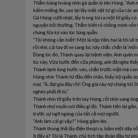
Thắm bàng hoàng nhìn gã quản lý tên Hùng. “Anh nó
kiếm miếng ăn, sao lại lấy mất vật tư gì của các an
Gã Hùng cười nhạt, lấy trong túi ra một tờ giấy c
nguyện bồi thường. Thắm biết rõ chồng mình vốn t
chúng lừa ký vào lúc túng quẫn.
“Tôi không cần biết! Một là nộp tiền, hai là tôi sẽ
rồi nhé, cái tay đi xe sang lúc nãy chắc chắn là ‘mố
Đúng lúc đó, Thành quay lại bệnh viện. Anh quên mấ
lúc nãy. Vừa bước đến cửa phòng, anh đã nghe thấy
Thành lạnh lùng bước vào, chắn trước mặt mẹ con
Hùng nhìn Thành từ đầu đến chân, thấy bộ quần áo 
mai: “À, đại gia đây rồi! Ông già này nợ chúng tôi 5
nghèo phải đi tù.”
Thành nhìn tờ giấy trên tay Hùng, rồi nhìn sang ông
Thành như muốn nói điều gì đó. Thành tiến lại gần, 
trước sự ngỡ ngàng của tất cả mọi người.
“Anh làm cái gì vậy?” Hùng gầm lên.
Thành thong thả lấy điện thoại ra, bấm một dãy số
X đấy à? Tôi là Thành, chủ tịch tập đoàn đầu tư ph