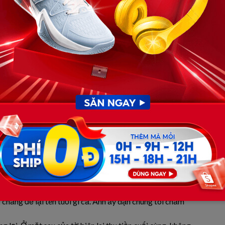
nh thêm gì, cứ dùng số tiền này. Tôi có việc phải đi ngay.”
ng bộ đồ đã lấm lem vết bẩn: “Anh tên gì để chúng tôi ghi
ương quyết: “Cứ ghi là một người đi đường thôi cô ạ.”
 khuất dần sau cánh cửa bệnh viện. Chiếc xe sang trọng
ảnh chờ.
cùng đứa con gái nhỏ chạy xộc vào bệnh viện. Người phụ
y vừa khóc nấc lên. Đứa con gái nhỏ chừng mười tuổi, tên
ợ hãi. Khi nghe tin ông Ba – trụ cột duy nhất của gia đình
đổ.
?” Thắm hỏi trong hơi thở đứt quãng.
bệnh đặc biệt. Nhìn ông Ba nằm trên giường trắng tinh,
uỵ xuống bên cạnh. Khi cô y tá trao lại xấp hóa đơn và
tạm ứng lên đến hơn ba mươi triệu đồng – một con số mà
chẳng để lại tên tuổi gì cả. Anh ấy dặn chúng tôi chăm