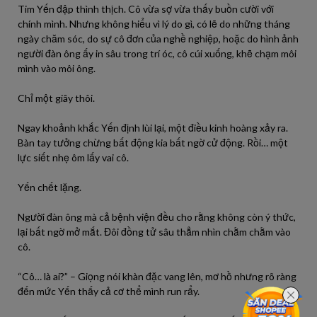
Tim Yến đập thình thịch. Cô vừa sợ vừa thấy buồn cười với
chính mình. Nhưng không hiểu vì lý do gì, có lẽ do những tháng
ngày chăm sóc, do sự cô đơn của nghề nghiệp, hoặc do hình ảnh
người đàn ông ấy in sâu trong trí óc, cô cúi xuống, khẽ chạm môi
mình vào môi ông.
Chỉ một giây thôi.
Ngay khoảnh khắc Yến định lùi lại, một điều kinh hoàng xảy ra.
Bàn tay tưởng chừng bất động kia bất ngờ cử động. Rồi… một
lực siết nhẹ ôm lấy vai cô.
Yến chết lặng.
Người đàn ông mà cả bệnh viện đều cho rằng không còn ý thức,
lại bất ngờ mở mắt. Đôi đồng tử sâu thẳm nhìn chằm chằm vào
cô.
“Cô… là ai?” – Giọng nói khàn đặc vang lên, mơ hồ nhưng rõ ràng
đến mức Yến thấy cả cơ thể mình run rẩy.