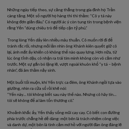
Những ngày tiếp theo, sự căng thẳng trong gia đình họ Trần
càng tăng. Một số người họ hàng thì thì thầm: “Cô y tá này
không đơn giản đâu.” Có người ác ý còn tung tin trong bệnh viện
rằng Yến “dùng chiêu trò để tiếp cận tỷ phú.”
Trong lòng Yến dấy lên nhiều mâu thuẫn. Cô muốn rời đi để
tránh rắc rối, nhưng mỗi lần nhìn ông Khánh kiên quyết giữ cô
lại, ánh mắt ấy khiến cô không thể nào quay lưng. Hơn nữa, từ
lúc ông tỉnh dậy, cô nhận ra trái tim mình không còn vô cảm như
trước. Một sự gắn bó lặng lẽ, vượt ngoài khuôn khổ “y tá – bệnh
nhân”, đã âm thầm nảy sinh.
Một buổi tối muộn, khi Yến trực ca đêm, ông Khánh ngồi tựa vào
giường, nhìn ra cửa sổ rồi khẽ nói:
“Yến này… tôi không biết sau này thế nào. Nhưng cô hãy tin…
tôi sẽ không để ai làm tổn thương cô.”
Khoảnh khắc ấy, Yến thấy sống mũi cay cay. Cô biết con đường
phía trước chẳng hề dễ dàng: một bên là trách nhiệm công việc
và danh dự, một bên là tình cảm mơ hồ với người đàn ông đáng lẽ