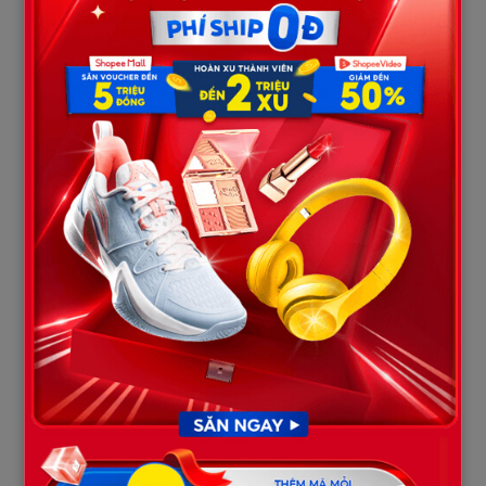
phải đối diện với việc “bố trở lại”.
Hoàng là một doanh nhân trẻ, sắc sảo nhưng cũng có phần lạnh
lùng. Ngày đầu gặp Yến, anh chỉ gật đầu nhạt nhẽo:
“Cảm ơn cô đã chăm sóc bố tôi. Nhưng từ nay gia đình sẽ thuê
riêng điều dưỡng cao cấp. Cô không cần vất vả nữa.”
Câu nói khiến Yến thấy hụt hẫng kỳ lạ. Cô đã quen với việc mỗi
ngày bên giường bệnh, chăm chút từng chi tiết cho ông Khánh.
Giờ đây, khi bệnh nhân dần khỏe lại, sự gắn bó ấy như bị tước
mất.
Tối đó, khi Yến chuẩn bị bàn giao ca, ông Khánh bỗng gọi tên cô.
Giọng ông tuy còn yếu nhưng đầy kiên quyết:
“Yến… tôi muốn cô tiếp tục chăm sóc cho tôi. Không ai khác.
Nếu cần, tôi sẽ tự nói chuyện với gia đình.”
Khoảnh khắc ấy, Yến không biết nên vui hay lo. Giữ bí mật về nụ
hôn kia đã đủ khó, giờ lại bị giữ bên cạnh ông, cô sợ mình sẽ bị lộ,
sợ ánh mắt dò xét của mọi người. Nhưng trong sâu thẳm, cô
cũng thấy một sự ấm áp mơ hồ – một sự kết nối mà chính cô