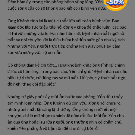
Đêm hôm ấy, trong căn phòng bệnh vắng lặng, Yến nhận ra:
cuộc sống của cô sẽ không bao giờ còn bình yên nữa.
Ông Khánh tỉnh lại là một cú sốc lớn với toàn bệnh viện. Ban
giám đốc lập tức triệu tập hội đồng y khoa để thảo luận, các bác
sĩ thì vừa mừng vừa lo. Hai năm hôn mê, bệnh nhân bất ngờ mở
mắt và nói chuyện, đó là điều hiếm hoi đến mức gần như kỳ tích.
Nhưng với Yến, người trực tiếp chứng kiến giây phút ấy, cảm
xúc vừa mừng vừa sợ xen lẫn.
Cô không dám kể chi tiết… rằng khoảnh khắc ông tỉnh lại chính
là lúc cô hôn ông. Trong báo cáo, Yến chỉ ghi: “Bệnh nhân có dấu
hiệu tự ý thức, cử động tay và mở mắt. Hồi phục ý thức bất ngờ,
đề nghị theo dõi đặc biệt.”
Nhưng từ giây phút ấy, mỗi lần bước vào phòng, Yến đều thấy
tim mình loạn nhịp. Ông Khánh dù còn yếu, giọng nói chưa rõ,
nhưng ánh mắt lại sáng lạ thường. Ông không nhớ hết mọi
chuyện, chỉ lờ mờ nhận ra mình đã nằm rất lâu. Mỗi lần Yến cho
ăn qua ống hoặc lau rửa người, ông thường nhìn cô chăm chú,
khiến Yến phải giả vờ bận rộn để che đi sự bối rối.