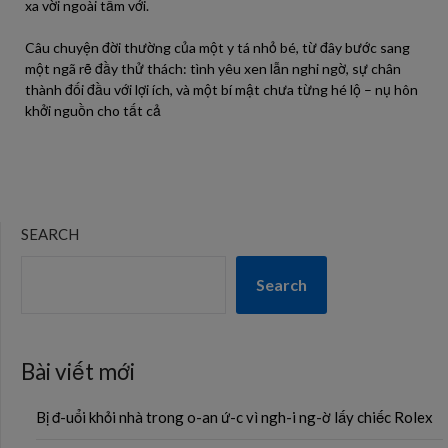
xa vời ngoài tầm với.
Câu chuyện đời thường của một y tá nhỏ bé, từ đây bước sang
một ngã rẽ đầy thử thách: tình yêu xen lẫn nghi ngờ, sự chân
thành đối đầu với lợi ích, và một bí mật chưa từng hé lộ – nụ hôn
khởi nguồn cho tất cả
SEARCH
Search
Bài viết mới
Bị đ-uổi khỏi nhà trong o-an ứ-c vì ngh-i ng-ờ lấy chiếc Rolex