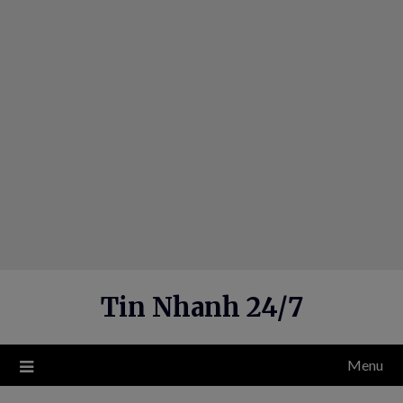
Skip
to
content
Tin Nhanh 24/7
Menu