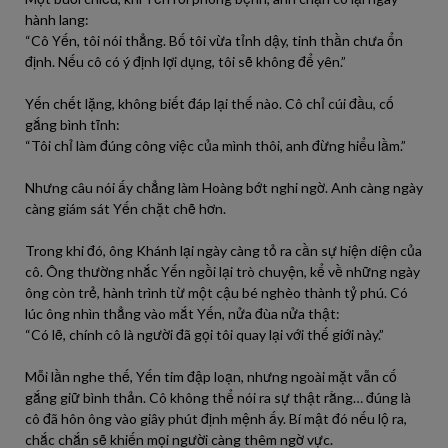
hành lang:
“Cô Yến, tôi nói thẳng. Bố tôi vừa tỉnh dậy, tinh thần chưa ổn
định. Nếu cô có ý định lợi dụng, tôi sẽ không để yên.”
Yến chết lặng, không biết đáp lại thế nào. Cô chỉ cúi đầu, cố
gắng bình tĩnh:
“Tôi chỉ làm đúng công việc của mình thôi, anh đừng hiểu lầm.”
Nhưng câu nói ấy chẳng làm Hoàng bớt nghi ngờ. Anh càng ngày
càng giám sát Yến chặt chẽ hơn.
Trong khi đó, ông Khánh lại ngày càng tỏ ra cần sự hiện diện của
cô. Ông thường nhắc Yến ngồi lại trò chuyện, kể về những ngày
ông còn trẻ, hành trình từ một cậu bé nghèo thành tỷ phú. Có
lúc ông nhìn thẳng vào mắt Yến, nửa đùa nửa thật:
“Có lẽ, chính cô là người đã gọi tôi quay lại với thế giới này.”
Mỗi lần nghe thế, Yến tim đập loạn, nhưng ngoài mặt vẫn cố
gắng giữ bình thản. Cô không thể nói ra sự thật rằng… đúng là
cô đã hôn ông vào giây phút định mệnh ấy. Bí mật đó nếu lộ ra,
chắc chắn sẽ khiến mọi người càng thêm ngờ vực.