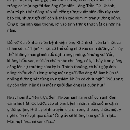
trông coi một người đàn ông đặc biệt – ông Trần Gia Khánh,
một tỷ phú bất động sản nổi tiếng từng xuất hiện đầy rẫy trên
báo chí, nhưng giờ chỉ còn là thân xác nằm im trên giường bệnh.
Ông bị tai nạn giao thông, rơi vào tình trạng thực vật đã hơn hai
năm.
Đối với đa số nhân viên bệnh viện, ông Khánh chỉ còn là “một ca
chăm sóc dài hạn” – một cơ thể sống nhờ vào dinh dưỡng và máy
thở, không khác gì món đồ đặt trong phòng. Nhưng với Yến,
không hiểu sao, mỗi lần chăm sóc cho ông, cô lại thấy trong lòng
dâng lên sự thương cảm kỳ lạ. Thỉnh thoảng, cô bắt gặp ánh
nắng chiều chiếu lên gương mặt người đàn ông đó, làm hiện rõ
những đường nét từng uy nghiêm, khiến cô chợt nghĩ: “Nếu ông
ấy còn tỉnh, hẳn đã là một người đàn ông rất cuốn hút.”
Ngày hôm ấy, Yến trực đêm. Ngoài hành lang chỉ còn ánh đèn
vàng hiu hắt. Cô bước vào phòng bệnh nhân, ngồi xuống cạnh
giường, lặng lẽ thay bình truyền dịch. Trong thoáng chốc, một ý
nghĩ điên rồ vụt qua đầu: “Ông ấy sẽ không bao giờ tỉnh lại…
Một nụ hôn… có sao đâu…”