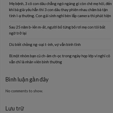
Mẹ bệnh, 3 cô con dâu chẳng ngó ngàng gì còn chê mẹ hôi, đến
khi bà già yếu hẳn thì 3 con dâu thay phiên nhau chăm bà tận
tình l-ạ thường. Con gái sinh nghi bèn lắp camera thì phát hiện
Sau 25 năm b-iến m-ất, người bố từng bỏ rơi mẹ con tôi bất
ngờ trở lại
Dù biết chồng ng-oại t-ình, vợ vẫn bình tĩnh
Bị một nhóm bạn cũ ch-âm ch-ọc trong ngày họp lớp vì nghĩ cô
vẫn chỉ là nhân viên bình thường
Bình luận gần đây
No comments to show.
Lưu trữ