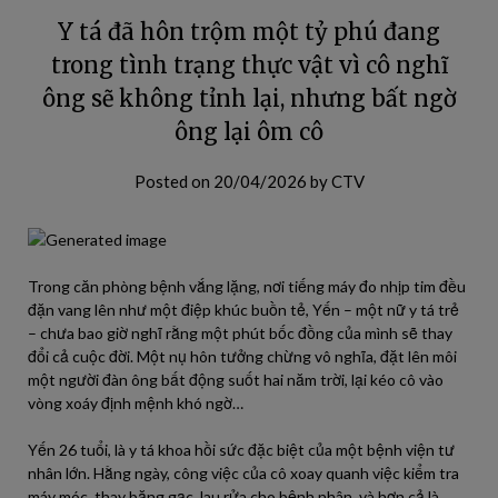
Y tá đã hôn trộm một tỷ phú đang
trong tình trạng thực vật vì cô nghĩ
ông sẽ không tỉnh lại, nhưng bất ngờ
ông lại ôm cô
Posted on
20/04/2026
by
CTV
Trong căn phòng bệnh vắng lặng, nơi tiếng máy đo nhịp tim đều
đặn vang lên như một điệp khúc buồn tẻ, Yến – một nữ y tá trẻ
– chưa bao giờ nghĩ rằng một phút bốc đồng của mình sẽ thay
đổi cả cuộc đời. Một nụ hôn tưởng chừng vô nghĩa, đặt lên môi
một người đàn ông bất động suốt hai năm trời, lại kéo cô vào
vòng xoáy định mệnh khó ngờ…
Yến 26 tuổi, là y tá khoa hồi sức đặc biệt của một bệnh viện tư
nhân lớn. Hằng ngày, công việc của cô xoay quanh việc kiểm tra
máy móc, thay băng gạc, lau rửa cho bệnh nhân, và hơn cả là