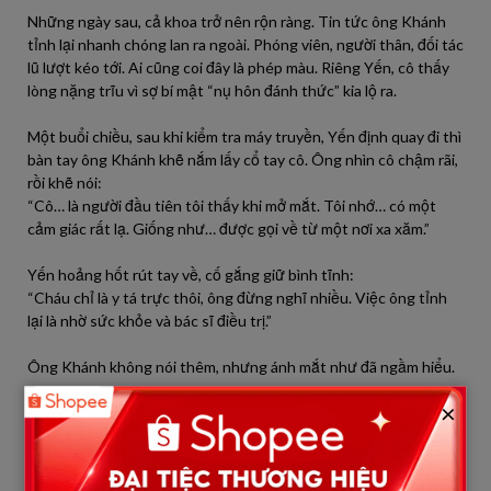
Những ngày sau, cả khoa trở nên rộn ràng. Tin tức ông Khánh
tỉnh lại nhanh chóng lan ra ngoài. Phóng viên, người thân, đối tác
lũ lượt kéo tới. Ai cũng coi đây là phép màu. Riêng Yến, cô thấy
lòng nặng trĩu vì sợ bí mật “nụ hôn đánh thức” kia lộ ra.
Một buổi chiều, sau khi kiểm tra máy truyền, Yến định quay đi thì
bàn tay ông Khánh khẽ nắm lấy cổ tay cô. Ông nhìn cô chậm rãi,
rồi khẽ nói:
“Cô… là người đầu tiên tôi thấy khi mở mắt. Tôi nhớ… có một
cảm giác rất lạ. Giống như… được gọi về từ một nơi xa xăm.”
Yến hoảng hốt rút tay về, cố gắng giữ bình tĩnh:
“Cháu chỉ là y tá trực thôi, ông đừng nghĩ nhiều. Việc ông tỉnh
lại là nhờ sức khỏe và bác sĩ điều trị.”
Ông Khánh không nói thêm, nhưng ánh mắt như đã ngầm hiểu.
×
Sau một tuần, sức khỏe ông dần cải thiện, bắt đầu tập ngồi, tập
nói lại rõ ràng hơn. Gia đình ông vô cùng hạnh phúc, nhất là
người con trai trưởng – Trần Hoàng. Anh ta tiếp quản phần lớn
công việc kinh doanh của cha trong thời gian ông hôn mê, nay lại