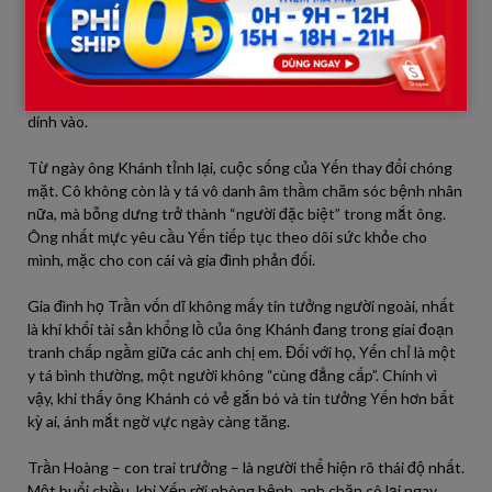
cũng không dám thừa nhận.
Câu chuyện đời thường tưởng như bình lặng của một y tá, từ
đây chính thức bước vào vùng xoáy phức tạp: tình cảm, bí mật,
và cả thế giới xa hoa quyền lực mà cô chưa bao giờ nghĩ mình sẽ
dính vào.
Từ ngày ông Khánh tỉnh lại, cuộc sống của Yến thay đổi chóng
mặt. Cô không còn là y tá vô danh âm thầm chăm sóc bệnh nhân
nữa, mà bỗng dưng trở thành “người đặc biệt” trong mắt ông.
Ông nhất mực yêu cầu Yến tiếp tục theo dõi sức khỏe cho
mình, mặc cho con cái và gia đình phản đối.
Gia đình họ Trần vốn dĩ không mấy tin tưởng người ngoài, nhất
là khi khối tài sản khổng lồ của ông Khánh đang trong giai đoạn
tranh chấp ngầm giữa các anh chị em. Đối với họ, Yến chỉ là một
y tá bình thường, một người không “cùng đẳng cấp”. Chính vì
vậy, khi thấy ông Khánh có vẻ gắn bó và tin tưởng Yến hơn bất
kỳ ai, ánh mắt ngờ vực ngày càng tăng.
Trần Hoàng – con trai trưởng – là người thể hiện rõ thái độ nhất.
Một buổi chiều, khi Yến rời phòng bệnh, anh chặn cô lại ngay