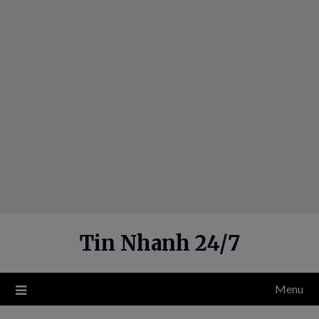
Skip
to
content
Tin Nhanh 24/7
Menu