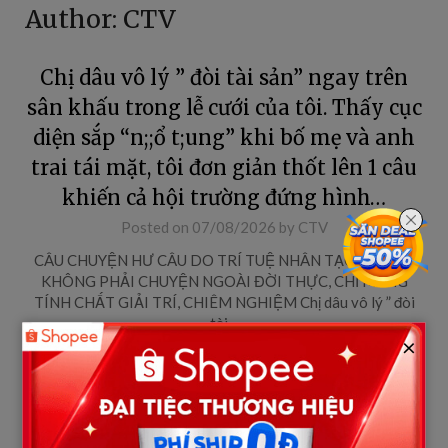
Author:
CTV
Chị dâu vô lý ” đòi tài sản” ngay trên
sân khấu trong lễ cưới của tôi. Thấy cục
diện sắp “n;;ổ t;ung” khi bố mẹ và anh
trai tái mặt, tôi đơn giản thốt lên 1 câu
khiến cả hội trường đứng hình…
Posted on
07/08/2026
by
CTV
CÂU CHUYỆN HƯ CÂU DO TRÍ TUỆ NHÂN TẠO AI VIẾT,
KHÔNG PHẢI CHUYỆN NGOÀI ĐỜI THỰC, CHỈ MANG
TÍNH CHẤT GIẢI TRÍ, CHIÊM NGHIỆM Chị dâu vô lý ” đòi
tài…
×
Posts
1
Next
pagination