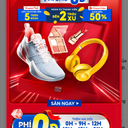
SEARCH
Search
Bài viết mới
Chị dâu vô lý ” đòi tài sản” ngay trên sân khấu trong lễ cưới của
tôi. Thấy cục diện sắp “n;;ổ t;ung” khi bố mẹ và anh trai tái mặt,
tôi đơn giản thốt lên 1 câu khiến cả hội trường đứng hình…
Mẹ bỏ đi, bố đãng trí, từ năm sáu tuổi cô phải một mình gống
gánh nuôi bố. 20 năm sau bà bỗng trở về với chiếc ô tô sang
trọng nhưng dắt theo 1 ông già và đưa ra điều kiện kinh khủng
với cô con gái xinh đẹp, chẳng ai ngờ được ngay đêm đó…
Nhiều năm trôi qua, khi mẹ lâ/m bệ/nh nặng, gia đình tôi kiệ/t
quệ vì nợ viện phí, một chiếc xe sang bất ngờ dừng trước cổng