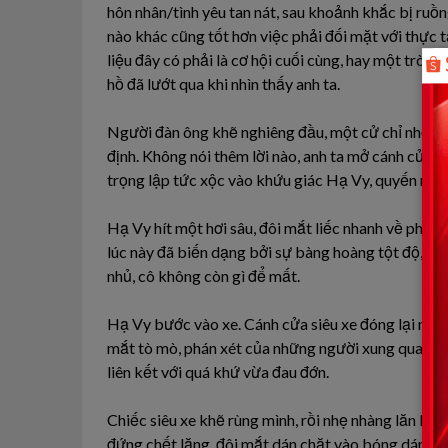
hôn nhân/tình yêu tan nát, sau khoảnh khắc bị ruồn
nào khác cũng tốt hơn việc phải đối mặt với thực t
liệu đây có phải là cơ hội cuối cùng, hay một trò 
hồ đã lướt qua khi nhìn thấy anh ta.
Người đàn ông khẽ nghiêng đầu, một cử chỉ nhỏ nh
định. Không nói thêm lời nào, anh ta mở cánh cửa
trọng lập tức xộc vào khứu giác Hạ Vy, quyến rũ đ
Hạ Vy hít một hơi sâu, đôi mắt liếc nhanh về phí
lúc này đã biến dạng bởi sự bàng hoàng tột độ, tr
nhủ, cô không còn gì để mất.
Hạ Vy bước vào xe. Cánh cửa siêu xe đóng lại một 
mắt tò mò, phán xét của những người xung quanh. 
liên kết với quá khứ vừa đau đớn.
Chiếc siêu xe khẽ rùng mình, rồi nhẹ nhàng lăn bá
đứng chết lặng, đôi mắt dán chặt vào bóng dáng ch