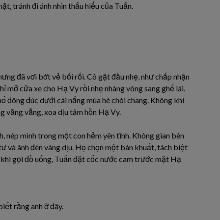
ặt, tránh đi ánh nhìn thấu hiểu của Tuấn.
ưng đã vơi bớt vẻ bối rối. Cô gật đầu nhẹ, như chấp nhận
chỉ mở cửa xe cho Hạ Vy rồi nhẹ nhàng vòng sang ghế lái.
phố đông đúc dưới cái nắng mùa hè chói chang. Không khí
àng văng vẳng, xoa dịu tâm hồn Hạ Vy.
h, nép mình trong một con hẻm yên tĩnh. Không gian bên
tư và ánh đèn vàng dịu. Họ chọn một bàn khuất, tách biệt
au khi gọi đồ uống, Tuấn đặt cốc nước cam trước mặt Hạ
iết rằng anh ở đây.