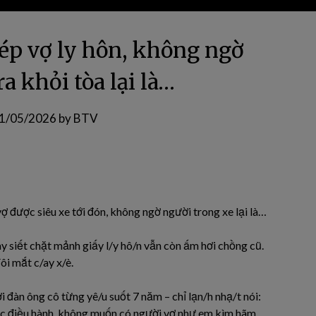
 ép vợ ly hôn, không ngờ
a khỏi tòa lại là…
1/05/2026
by
BTV
 vợ được siêu xe tới đón, không ngờ người trong xe lại là…
y siết chặt mảnh giấy l/y hô/n vẫn còn ấm hơi chồng cũ.
ôi mắt c/ay x/è.
i đàn ông cô từng yê/u suốt 7 năm – chỉ lạn/h nhạ/t nói:
đốc điều hành, không muốn có người vợ như em kìm hãm