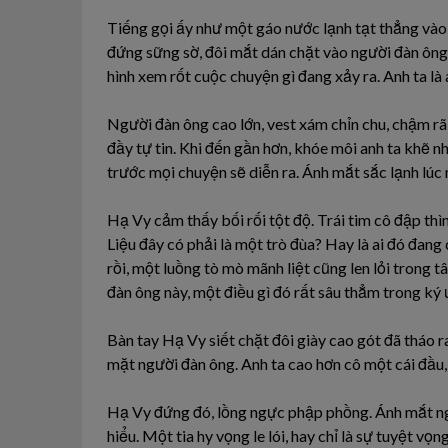
Tiếng gọi ấy như một gáo nước lạnh tạt thẳng vào
đứng sững sờ, đôi mắt dán chặt vào người đàn ông
hình xem rốt cuộc chuyện gì đang xảy ra. Anh ta là a
Người đàn ông cao lớn, vest xám chỉn chu, chậm rã
đầy tự tin. Khi đến gần hơn, khóe môi anh ta khẽ n
trước mọi chuyện sẽ diễn ra. Ánh mắt sắc lạnh lúc 
Hạ Vy cảm thấy bối rối tột độ. Trái tim cô đập thìn
Liệu đây có phải là một trò đùa? Hay là ai đó đan
rồi, một luồng tò mò mãnh liệt cũng len lỏi trong 
đàn ông này, một điều gì đó rất sâu thẳm trong ký 
Bàn tay Hạ Vy siết chặt đôi giày cao gót đã tháo r
mặt người đàn ông. Anh ta cao hơn cô một cái đầu,
Hạ Vy đứng đó, lồng ngực phập phồng. Ánh mắt ngư
hiểu. Một tia hy vọng le lói, hay chỉ là sự tuyệt