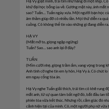
Hạ Vy giật mình, trái tim như hẫng đi một nhịp. Cô
khứ đại học bỗng ùa về. Gương mặt này, ánh mắt n
sao? Tuấn… Tuấn ngày xưa. Một người bạn học cùn
âm thầm giúp đỡ cô nhiều lần. Mọi thứ diễn ra qu
cuồng. Cô không thể tin vào những gì đang diễn ra.
HẠ VY
(Mắt mở to, giọng ngập ngừng)
Tuấn? Sao… sao anh lại ở đây?
TUẤN
(Mỉm cười nhẹ, giọng trầm ấm, vang vọng trong kh
Anh tình cờ nghe tin em ly hôn, Hạ Vy à. Có chút 
em ngay cổng tòa án.
Hạ Vy nghe Tuấn giải thích, trái tim cô khẽ rung 
mắt anh, từ sự quan tâm bất ngờ đó, bắt đầu lan tỏ
phiên tòa vừa kết thúc. Nhưng rồi, cảm giác đó nh
cảnh hiện tại của mình. Cô, một người phụ nữ vừa b