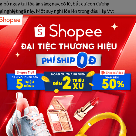
g bỏ ngay tại tòa án sáng nay, có lẽ, bất cứ con đường
ại nghiệt ngã này. Một suy nghĩ lóe lên trong đầu Hạ Vy:
đùa tàn nhẫn khác? Cô chợt nhớ lại cảm giác quen thuộc mơ
ưng đầy ẩn ý, như thể đang thúc giục Hạ Vy đưa ra quyết
 siêu xe màu đen bóng loáng. Một mùi hương da thuộc sang
ến lạ kỳ.
a Hoàng đang đứng chết trân ở cổng tòa án. Nét mặt Hoàng
ộn lẫn kinh ngạc và tức giận. Khoảnh khắc ấy, Hạ Vy tự
cách êm ái, khẽ tách cô khỏi thế giới ồn ào và những ánh
Tiếng đóng cửa như một ranh giới vô hình, cắt đứt mọi
nh, lướt qua Hoàng như một cơn gió đen. Từ xa, Hoàng vẫn
iếc xe lao vút đi. Khuôn mặt anh ta đỏ bừng, sự tức giận