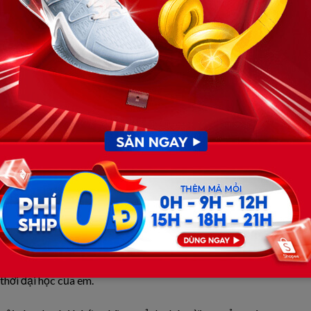
 chiếc xe sang trọng ấy, không một lời giải thích. Anh ta
giờ sở hữu một chiếc xe nào xa hoa đến vậy. Điều gì vừa
xoáy vào tâm trí Hoàng, nhưng tất cả chỉ nhận lại sự
ng nhựa trải dài dưới nắng hè chói chang, cuốn phăng
h mắt tò mò. Mùi da thuộc sang trọng vẫn vương vấn, bao
hút e ngại, nhưng cũng là một sự giải thoát kỳ lạ khỏi
sắc lạnh ban nãy giờ lại dịu dàng hơn khi nhìn về phía Hạ
ng thức khoảnh khắc này, một nụ cười chứa đựng điều gì
căng thẳng mà dễ chịu trong xe.
thời đại học của em.