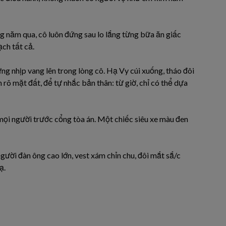
ng năm qua, cô luôn đứng sau lo lắng từng bữa ăn giấc
ạch tất cả.
ng nhịp vang lên trong lòng cô. Hạ Vy cúi xuống, tháo đôi
 rõ mặt đất, để tự nhắc bản thân: từ giờ, chỉ có thể dựa
 mọi người trước cổng tòa án. Một chiếc siêu xe màu đen
ười đàn ông cao lớn, vest xám chỉn chu, đôi mắt sắ/c
ạ.