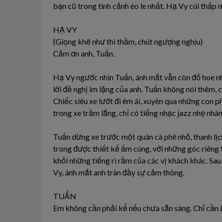
bạn cũ trong tình cảnh éo le nhất. Hạ Vy cúi thấp m
HẠ VY
(Giọng khẽ như thì thầm, chút ngượng nghịu)
Cảm ơn anh, Tuấn.
Hạ Vy ngước nhìn Tuấn, ánh mắt vẫn còn đỏ hoe nh
lời đề nghị im lặng của anh. Tuấn không nói thêm, 
Chiếc siêu xe lướt đi êm ái, xuyên qua những con 
trong xe trầm lắng, chỉ có tiếng nhạc jazz nhẹ nh
Tuấn dừng xe trước một quán cà phê nhỏ, thanh lịc
trong được thiết kế ấm cúng, với những góc riêng 
khỏi những tiếng rì rầm của các vị khách khác. S
Vy, ánh mắt anh tràn đầy sự cảm thông.
TUẤN
Em không cần phải kể nếu chưa sẵn sàng. Chỉ cần b