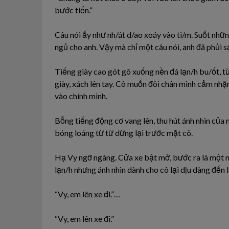
bước tiến.”
Câu nói ấy như nh/át d/ao xoáy vào ti/m. Suốt nhữ
ngủ cho anh. Vậy mà chỉ một câu nói, anh đã phủi s
Tiếng giày cao gót gõ xuống nền đá lạn/h bu/ốt, từ
giày, xách lên tay. Cô muốn đôi chân mình cảm nhận
vào chính mình.
Bỗng tiếng động cơ vang lên, thu hút ánh nhìn của
bóng loáng từ từ dừng lại trước mặt cô.
Hạ Vy ngỡ ngàng. Cửa xe bật mở, bước ra là một ng
lạn/h nhưng ánh nhìn dành cho cô lại dịu dàng đến l
“Vy, em lên xe đi.”…
“Vy, em lên xe đi.”