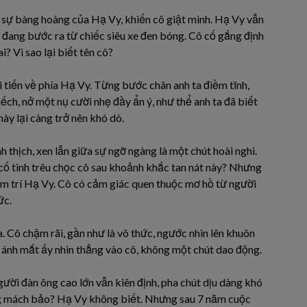
 sự bàng hoàng của Hạ Vy, khiến cô giật mình. Hạ Vy vẫn
 đang bước ra từ chiếc siêu xe đen bóng. Cô cố gắng định
i? Vì sao lại biết tên cô?
i tiến về phía Hạ Vy. Từng bước chân anh ta điềm tĩnh,
hếch, nở một nụ cười nhẹ đầy ẩn ý, như thể anh ta đã biết
này lại càng trở nên khó dò.
h thịch, xen lẫn giữa sự ngỡ ngàng là một chút hoài nghi.
g cố tình trêu chọc cô sau khoảnh khắc tan nát này? Nhưng
tâm trí Hạ Vy. Cô có cảm giác quen thuộc mơ hồ từ người
ức.
a. Cô chậm rãi, gần như là vô thức, ngước nhìn lên khuôn
 ánh mắt ấy nhìn thẳng vào cô, không một chút dao động.
ời đàn ông cao lớn vẫn kiên định, pha chút dịu dàng khó
 vọng mách bảo? Hạ Vy không biết. Nhưng sau 7 năm cuộc