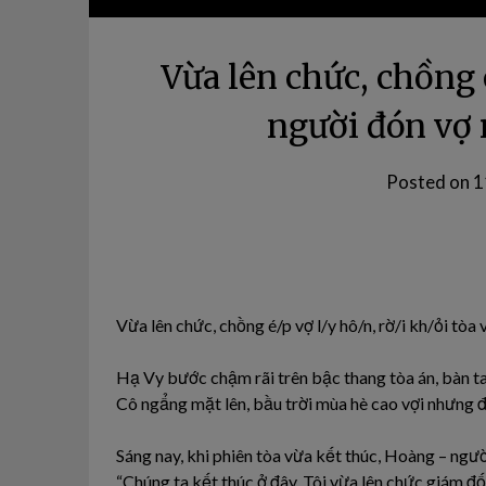
Vừa lên chức, chồng
người đón vợ r
Posted on
1
Vừa lên chức, chồng é/p vợ l/y hô/n, rờ/i kh/ỏi tòa
Hạ Vy bước chậm rãi trên bậc thang tòa án, bàn ta
Cô ngẩng mặt lên, bầu trời mùa hè cao vợi nhưng đ
Sáng nay, khi phiên tòa vừa kết thúc, Hoàng – ngườ
“Chúng ta kết thúc ở đây. Tôi vừa lên chức giám 