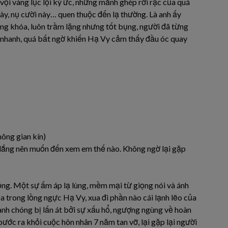
 vội vàng lục lọi ký ức, những mảnh ghép rời rạc của quá
ày, nụ cười này… quen thuộc đến lạ thường. Là anh ấy
g khóa, luôn trầm lặng nhưng tốt bụng, người đã từng
á nhanh, quá bất ngờ khiến Hạ Vy cảm thấy đầu óc quay
ông gian kín)
lo lắng nên muốn đến xem em thế nào. Không ngờ lại gặp
động. Một sự ấm áp lạ lùng, mềm mại từ giọng nói và ánh
a trong lồng ngực Hạ Vy, xua đi phần nào cái lạnh lẽo của
anh chóng bị lấn át bởi sự xấu hổ, ngượng ngùng về hoàn
ước ra khỏi cuộc hôn nhân 7 năm tan vỡ, lại gặp lại người