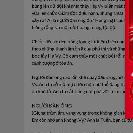
bùng lên dữ dội khi nhìn thấy Hạ Vy biến mất trong
vừa lên chức Giám đốc điều hành, nhưng chưa bao 
xảy ra? Ai là người đàn ông đó? Hàng loạt câu hỏi 
trống rỗng, và một nỗi hoang mang tột độ.
Chiếc siêu xe đen bóng loáng lướt êm trên con đườ
theo những thanh âm ồn ã của phố thị và những án
bọc lấy Hạ Vy. Cô cảm thấy một chút bối rối, một c
cảnh tượng ở tòa án.
Người đàn ông cao lớn khẽ quay đầu sang, ánh mắt 
Vy. Anh ta nở một nụ cười nhẹ, như thể đang thưở
đó khó tả. Anh ta cất tiếng nói, phá vỡ sự im lặng 
NGƯỜI ĐÀN ÔNG
(Giọng trầm ấm, vang vọng trong không gian kín)
Em còn nhớ anh không, Vy? Anh là Tuấn, bạn cũ từ 