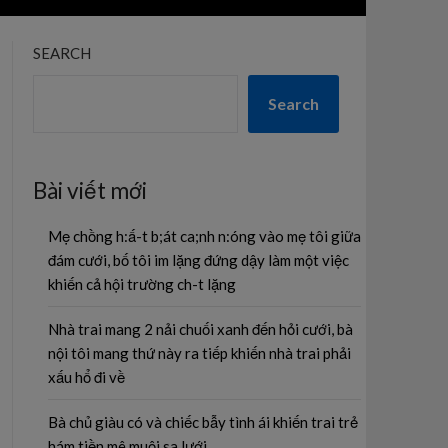
SEARCH
Search
Bài viết mới
Mẹ chồng h:ấ-t b;át ca;nh n:óng vào mẹ tôi giữa
đám cưới, bố tôi im lặng đứng dậy làm một việc
khiến cả hội trường ch-t lặng
Nhà trai mang 2 nải chuối xanh đến hỏi cưới, bà
nội tôi mang thứ này ra tiếp khiến nhà trai phải
xấu hổ đi về
Bà chủ giàu có và chiếc bẫy tình ái khiến trai trẻ
hám tiền mê muội sa lưới