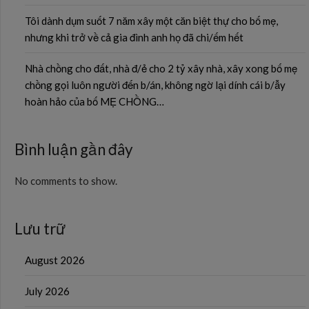
Tôi dành dụm suốt 7 năm xây một căn biệt thự cho bố mẹ,
nhưng khi trở về cả gia đình anh họ đã chi/ếm hết
Nhà chồng cho đất, nhà đ/ẻ cho 2 tỷ xây nhà, xây xong bố mẹ
chồng gọi luôn người đến b/án, không ngờ lại dính cái b/ẫy
hoàn hảo của bố MẸ CHỒNG…
Bình luận gần đây
No comments to show.
Lưu trữ
August 2026
July 2026