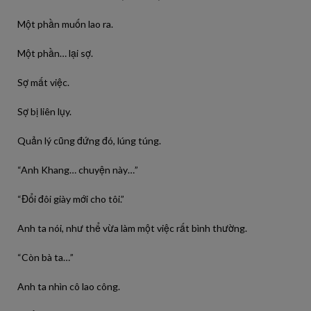
Một phần muốn lao ra.
Một phần… lại sợ.
Sợ mất việc.
Sợ bị liên lụy.
Quản lý cũng đứng đó, lúng túng.
“Anh Khang… chuyện này…”
“Đổi đôi giày mới cho tôi.”
Anh ta nói, như thể vừa làm một việc rất bình thường.
“Còn bà ta…”
Anh ta nhìn cô lao công.