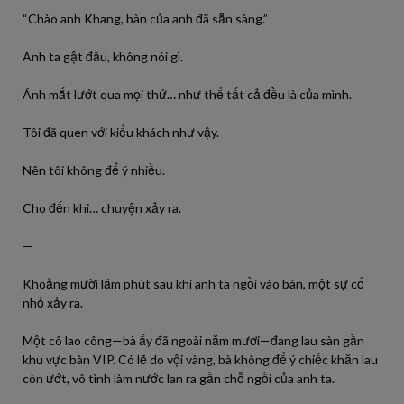
“Chào anh Khang, bàn của anh đã sẵn sàng.”
Anh ta gật đầu, không nói gì.
Ánh mắt lướt qua mọi thứ… như thể tất cả đều là của mình.
Tôi đã quen với kiểu khách như vậy.
Nên tôi không để ý nhiều.
Cho đến khi… chuyện xảy ra.
—
Khoảng mười lăm phút sau khi anh ta ngồi vào bàn, một sự cố
nhỏ xảy ra.
Một cô lao công—bà ấy đã ngoài năm mươi—đang lau sàn gần
khu vực bàn VIP. Có lẽ do vội vàng, bà không để ý chiếc khăn lau
còn ướt, vô tình làm nước lan ra gần chỗ ngồi của anh ta.