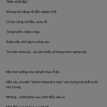
“Biến khỏi đây.”
Không khí nặng nề đến nghẹt thở.
Cô lao công cúi đầu, quay đi.
Từng bước chậm chạp.
Rượu vẫn nhỏ giọt xuống sàn.
Tôi nhìn theo bà… và cảm thấy cổ họng mình nghẹn lại.
Mọi thứ tưởng như sẽ kết thúc ở đó.
Một câu chuyện “khách hàng khó chịu” mà chúng tôi phải nuốt
vào trong.
Nhưng… mười phút sau, một điều xảy ra.
Một điều mà không ai ngờ tới.