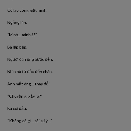
Cô lao công giật mình.
Ngẩng lên.
“Mình… mình à?”
Bà lắp bắp.
Người đàn ông bước đến.
Nhìn bà từ đầu đến chân.
Ánh mắt ông… thay đổi.
“Chuyện gì xảy ra?”
Bà cúi đầu.
“Không có gì… tôi sơ ý…”