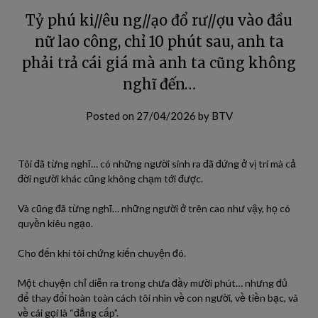
Tỷ phú ki//êu ng//ạo đổ rư//ợu vào đầu
nữ lao công, chỉ 10 phút sau, anh ta
phải trả cái giá mà anh ta cũng không
nghĩ đến…
Posted on
27/04/2026
by
BTV
Tôi đã từng nghĩ… có những người sinh ra đã đứng ở vị trí mà cả
đời người khác cũng không chạm tới được.
Và cũng đã từng nghĩ… những người ở trên cao như vậy, họ có
quyền kiêu ngạo.
Cho đến khi tôi chứng kiến chuyện đó.
Một chuyện chỉ diễn ra trong chưa đầy mười phút… nhưng đủ
để thay đổi hoàn toàn cách tôi nhìn về con người, về tiền bạc, và
về cái gọi là “đẳng cấp”.