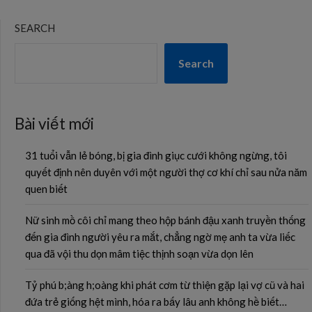
SEARCH
Search
Bài viết mới
31 tuổi vẫn lẻ bóng, bị gia đình giục cưới không ngừng, tôi
quyết định nên duyên với một người thợ cơ khí chỉ sau nửa năm
quen biết
Nữ sinh mồ côi chỉ mang theo hộp bánh đậu xanh truyền thống
đến gia đình người yêu ra mắt, chẳng ngờ mẹ anh ta vừa liếc
qua đã vội thu dọn mâm tiệc thịnh soạn vừa dọn lên
Tỷ phú b;àng h;oàng khi phát cơm từ thiện gặp lại vợ cũ và hai
đứa trẻ giống hệt mình, hóa ra bấy lâu anh không hề biết…