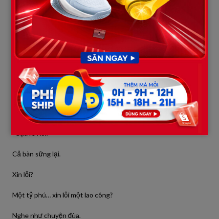
Minh Khang nhìn lên.
Có vẻ khó chịu vì bị làm phiền.
“Ông là ai?”
“Người thân của bà ấy.”
Minh Khang cười nhạt.
“Vậy thì sao?”
“Cậu xin lỗi.”
Cả bàn sững lại.
Xin lỗi?
Một tỷ phú… xin lỗi một lao công?
Nghe như chuyện đùa.