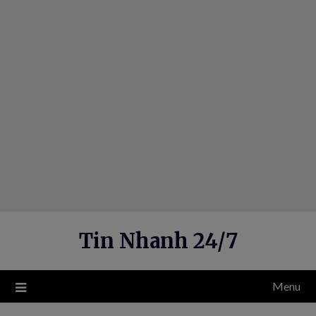
Skip
to
content
Tin Nhanh 24/7
Menu