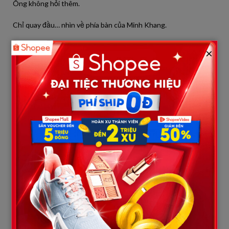
Ông không hỏi thêm.
Chỉ quay đầu… nhìn về phía bàn của Minh Khang.
Một ánh nhìn… lạnh đến đáng sợ.
×
—
Ông bước thẳng đến đó.
Không ai ngăn cản.
Khám phá thêm
trả
Trà & đồ uống pha
Trà
Không ai dám.
“Cậu là người vừa làm chuyện đó?”
Ông hỏi.