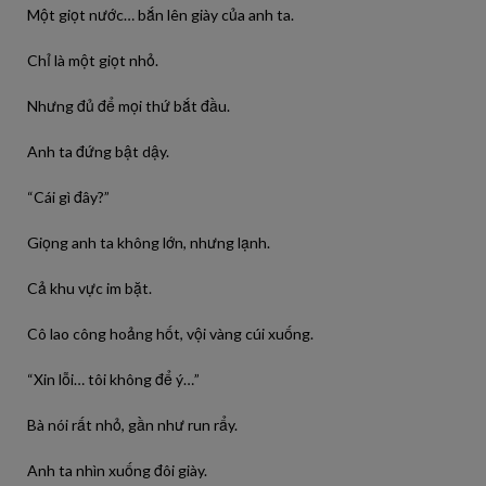
Một giọt nước… bắn lên giày của anh ta.
Chỉ là một giọt nhỏ.
Nhưng đủ để mọi thứ bắt đầu.
Anh ta đứng bật dậy.
“Cái gì đây?”
Giọng anh ta không lớn, nhưng lạnh.
Cả khu vực im bặt.
Cô lao công hoảng hốt, vội vàng cúi xuống.
“Xin lỗi… tôi không để ý…”
Bà nói rất nhỏ, gần như run rẩy.
Anh ta nhìn xuống đôi giày.