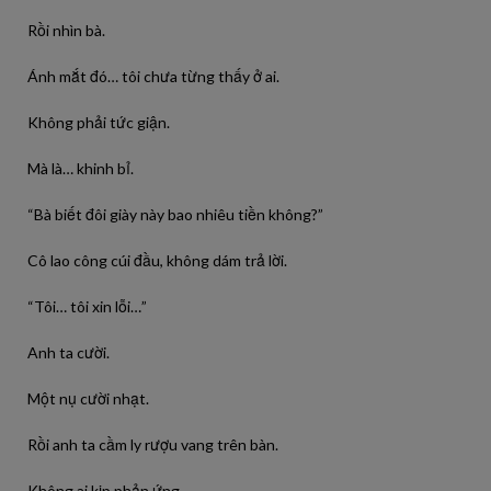
Rồi nhìn bà.
Ánh mắt đó… tôi chưa từng thấy ở ai.
Không phải tức giận.
Mà là… khinh bỉ.
“Bà biết đôi giày này bao nhiêu tiền không?”
Cô lao công cúi đầu, không dám trả lời.
“Tôi… tôi xin lỗi…”
Anh ta cười.
Một nụ cười nhạt.
Rồi anh ta cầm ly rượu vang trên bàn.
Không ai kịp phản ứng.