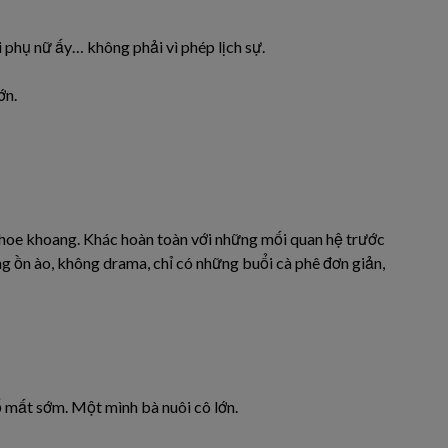
 phụ nữ ấy… không phải vì phép lịch sự.
ớn.
h khoe khoang. Khác hoàn toàn với những mối quan hệ trước
ng ồn ào, không drama, chỉ có những buổi cà phê đơn giản,
ố mất sớm. Một mình bà nuôi cô lớn.