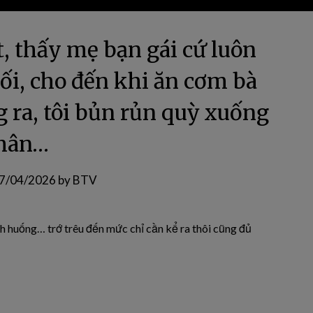
t, thấy mẹ bạn gái cứ luôn
uối, cho đến khi ăn cơm bà
 ra, tôi bủn rủn quỳ xuống
hân…
7/04/2026
by
BTV
nh huống… trớ trêu đến mức chỉ cần kể ra thôi cũng đủ