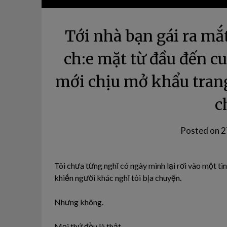
Tới nhà bạn gái ra mắ
ch:e mặt từ đầu đến c
mới chịu mở khẩu trang
c
Posted on
2
Tôi chưa từng nghĩ có ngày mình lại rơi vào một tì
khiến người khác nghĩ tôi bịa chuyện.
Nhưng không.
Mọi thứ đều là thật.