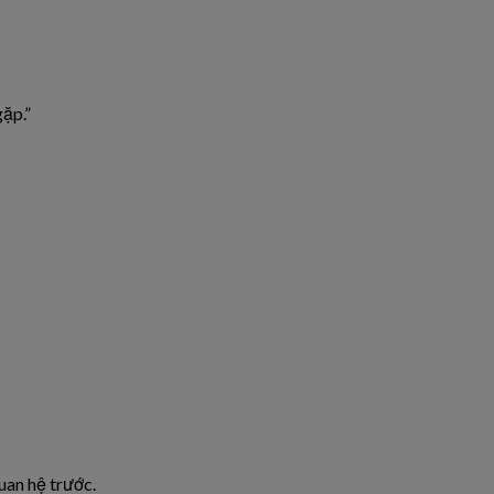
ặp.”
uan hệ trước.