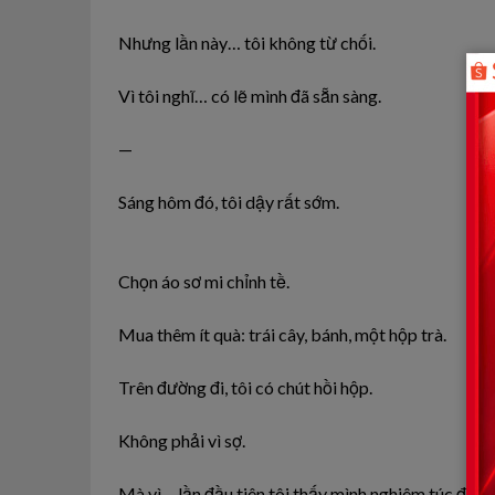
Nhưng lần này… tôi không từ chối.
Vì tôi nghĩ… có lẽ mình đã sẵn sàng.
—
Sáng hôm đó, tôi dậy rất sớm.
Chọn áo sơ mi chỉnh tề.
Mua thêm ít quà: trái cây, bánh, một hộp trà.
Trên đường đi, tôi có chút hồi hộp.
Không phải vì sợ.
Mà vì… lần đầu tiên tôi thấy mình nghiêm túc đến 