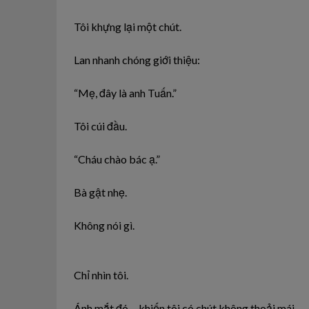
Tôi khựng lại một chút.
Lan nhanh chóng giới thiệu:
“Mẹ, đây là anh Tuấn.”
Tôi cúi đầu.
“Cháu chào bác ạ.”
Bà gật nhẹ.
Không nói gì.
Chỉ nhìn tôi.
Ánh mắt đó… khiến tôi có chút không thoải mái.