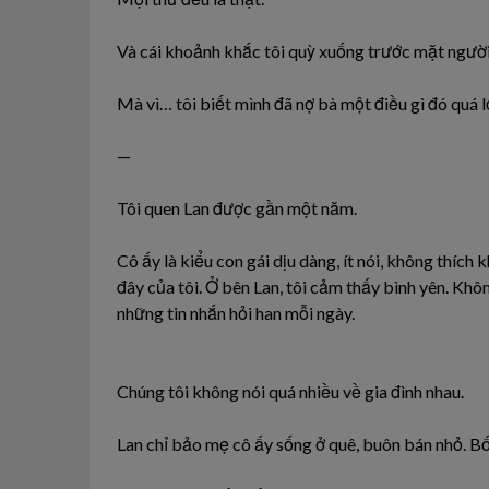
Và cái khoảnh khắc tôi quỳ xuống trước mặt người
Mà vì… tôi biết mình đã nợ bà một điều gì đó quá l
—
Tôi quen Lan được gần một năm.
Cô ấy là kiểu con gái dịu dàng, ít nói, không thíc
đây của tôi. Ở bên Lan, tôi cảm thấy bình yên. Khô
những tin nhắn hỏi han mỗi ngày.
Chúng tôi không nói quá nhiều về gia đình nhau.
Lan chỉ bảo mẹ cô ấy sống ở quê, buôn bán nhỏ. B