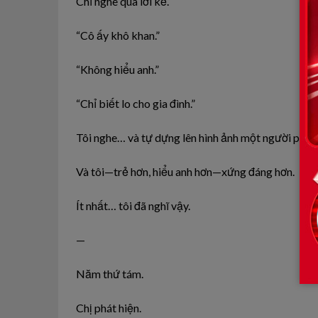
Chỉ nghe qua lời kể.
“Cô ấy khô khan.”
“Không hiểu anh.”
“Chỉ biết lo cho gia đình.”
Tôi nghe… và tự dựng lên hình ảnh một người phụ 
Và tôi—trẻ hơn, hiểu anh hơn—xứng đáng hơn.
Ít nhất… tôi đã nghĩ vậy.
—
Năm thứ tám.
Chị phát hiện.