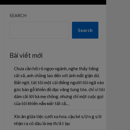
SEARCH
Search
Bài viết mới
Chưa cần hỏi rõ ngọn ngành, nghe thấy tiếng
cãi vã, anh chồng lao đến với ánh mắt giận dữ.
Bất ngờ, tát tôi một cái điếng người tôi ngã vào
góc bàn gỗ khiến đồ đạc văng tung tóe. chỉ vì tôi
dám cãi lời bà mẹ chồng. nhưng chỉ một cuộc gọi
của tôi khiến ʜắɴ ᴍấᴛ tất cả…
Xin ăn giữa tiệc cưới xa hoa, cậu bé s/ữ n g s/ờ
nhận ra cô dâu là mẹ th/ấ t lạc