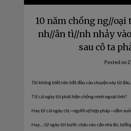
10 năm chồng ng//oại tì
nh//ân tì//nh nhảy và
sau cô ta phả
Posted on
2
Tôi không biết nên bắt đầu câu chuyện này từ đâu.
Từ cái ngày tôi phát hiện chồng mình ngoại tình?
Hay từ cái ngày chị—người vợ hợp pháp—nằm xuống
Hay… từ ngày tôi bước chân vào căn nhà đó, tưởn