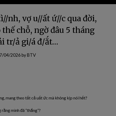
//nh, vợ u//ất ứ//c qua đời,
o thế chỗ, ngờ đâu 5 tháng
i tr/ả gi/á đ/ắt…
7/04/2026
by
BTV
, mang theo tất cả uất ức mà không kịp nói hết?
g rằng mình đã “thắng”?