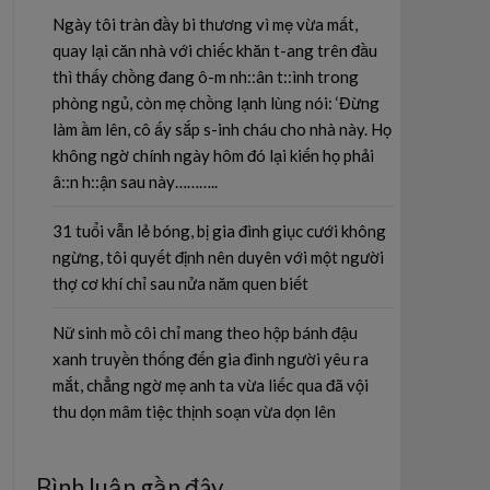
Ngày tôi tràn đầy bi thương vì mẹ vừa mất,
quay lại căn nhà với chiếc khăn t-ang trên đầu
thì thấy chồng đang ô-m nh::ân t::ình trong
phòng ngủ, còn mẹ chồng lạnh lùng nói: ‘Đừng
làm ầm lên, cô ấy sắp s-inh cháu cho nhà này. Họ
không ngờ chính ngày hôm đó lại kiến họ phải
â::n h::ận sau này………..
31 tuổi vẫn lẻ bóng, bị gia đình giục cưới không
ngừng, tôi quyết định nên duyên với một người
thợ cơ khí chỉ sau nửa năm quen biết
Nữ sinh mồ côi chỉ mang theo hộp bánh đậu
xanh truyền thống đến gia đình người yêu ra
mắt, chẳng ngờ mẹ anh ta vừa liếc qua đã vội
thu dọn mâm tiệc thịnh soạn vừa dọn lên
Bình luận gần đây