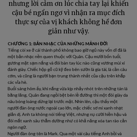
nhưng lời cảm ơn lúc chia tay lại khiến
cậu bé ngẩn ngơ vì nhận ra mục đích
thực sự của vị khách không hề đơn
giản như vậy.
CHƯƠNG 1: BẢN NHẠC CỦA NHỮNG MẢNH ĐỜI
Tiếng còi xe ở cái thành phố không bao giờ ngủ này vốn dĩ đã là
một bản nhạc nền quen thuộc với Quân. Cậu mười bốn tuổi,
gương mặt sạm nắng và đôi bàn tay lúc nào cũng vương mùi xi
đánh giày. Chiếc hộp gỗ cũ kỹ đeo bên sườn là gia tài, là cần câu
cơm, và cũng là người bạn trung thành nhất của cậu trên khắp
các vỉa hè.
Buổi sáng hôm ấy, khi nắng vừa kịp nhảy nhót trên những tán lá
bằng lăng, Quân đang ngồi bệt bên lề đường thì một đôi giày da
nâu bóng loáng dừng lại trước mặt. Nhìn lên, cậu thấy một
người đàn ông nước ngoài cao lớn, mặc chiếc sơ mi xanh nhạt
giản dị. Anh ta không nói tiếng Việt, nhưng nụ cười hiền hậu và
đôi mắt xanh sâu thẳm dường như có khả năng xóa tan rào cản
ngôn ngữ.
Người đàn ông tên là Mark. Qua một vài câu tiếng Anh bồi và