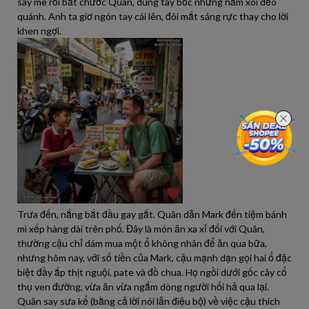
say mê rồi bắt chước Quân, dùng tay bốc những nắm xôi dẻo
quánh. Anh ta giơ ngón tay cái lên, đôi mắt sáng rực thay cho lời
khen ngợi.
Trưa đến, nắng bắt đầu gay gắt. Quân dẫn Mark đến tiệm bánh
mì xếp hàng dài trên phố. Đây là món ăn xa xỉ đối với Quân,
thường cậu chỉ dám mua một ổ không nhân để ăn qua bữa,
nhưng hôm nay, với số tiền của Mark, cậu mạnh dạn gọi hai ổ đặc
biệt đầy ắp thịt nguội, pate và đồ chua. Họ ngồi dưới gốc cây cổ
thụ ven đường, vừa ăn vừa ngắm dòng người hối hả qua lại.
Quân say sưa kể (bằng cả lời nói lẫn điệu bộ) về việc cậu thích