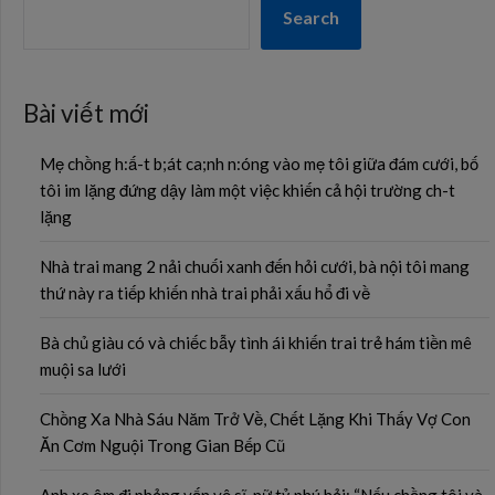
Search
Bài viết mới
Mẹ chồng h:ấ-t b;át ca;nh n:óng vào mẹ tôi giữa đám cưới, bố
tôi im lặng đứng dậy làm một việc khiến cả hội trường ch-t
lặng
Nhà trai mang 2 nải chuối xanh đến hỏi cưới, bà nội tôi mang
thứ này ra tiếp khiến nhà trai phải xấu hổ đi về
Bà chủ giàu có và chiếc bẫy tình ái khiến trai trẻ hám tiền mê
muội sa lưới
Chồng Xa Nhà Sáu Năm Trở Về, Chết Lặng Khi Thấy Vợ Con
Ăn Cơm Nguội Trong Gian Bếp Cũ