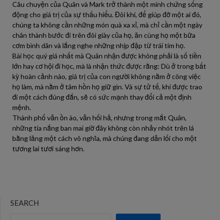
Câu chuyện của Quân và Mark trở thành một minh chứng sống
động cho giá trị của sự thấu hiểu. Đôi khi, để giúp đỡ một ai đó,
chúng ta không cần những món quà xa xỉ, mà chỉ cần một ngày
chân thành bước đi trên đôi giày của họ, ăn cùng họ một bữa
cơm bình dân và lắng nghe những nhịp đập từ trái tim họ.
Bài học quý giá nhất mà Quân nhận được không phải là số tiền
lớn hay cơ hội đi học, mà là nhận thức được rằng: Dù ở trong bất
kỳ hoàn cảnh nào, giá trị của con người không nằm ở công việc
họ làm, mà nằm ở tâm hồn họ giữ gìn. Và sự tử tế, khi được trao
đi một cách đúng đắn, sẽ có sức mạnh thay đổi cả một định
mệnh.
Thành phố vẫn ồn ào, vẫn hối hả, nhưng trong mắt Quân,
những tia nắng ban mai giờ đây không còn nhảy nhót trên lá
bằng lăng một cách vô nghĩa, mà chúng đang dẫn lối cho một
tương lai tươi sáng hơn.
SEARCH