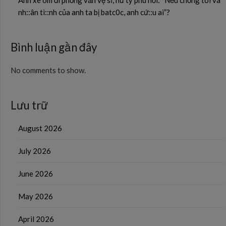
Anh xe ôm đi phỏng vấn vệ sĩ, nữ tỷ phú hỏi: “Nếu chồng tôi và
nh::ân tì::nh của anh ta bị batc0c, anh cứ::u ai”?
Bình luận gần đây
No comments to show.
Lưu trữ
August 2026
July 2026
June 2026
May 2026
April 2026