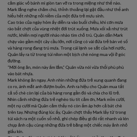
cảm giác vỏ bánh mì giòn tan vỡ ra trong miệng như thế nào.
Mark lắng nghe chăm chú, thỉnh thoảng lại gật đầu như thể anh
hiểu hết những nỗi niềm của một đứa trẻ mưu sinh.
Cao trào của ngày hôm ấy diễn ra vào buổi chiều, khi cơn mưa
rào bất chợt của vùng nhiệt đới trút xuống. Mưa xối xả như trút
nước, khiến mọi người nháo nhào tìm chỗ trú. Quân dẫn Mark
chạy vào gầm một cây cầu lớn, nơi cũng có vài đứa trẻ bán vé số
và hàng rong đang trú mưa. Trong cái lạnh se sắt của hơi nước,
Quân lấy ra từ trong túi nilon một bịch chè nóng mua vội ở góc
đường.
“Mời ông ăn, món này ấm lắm,” Quân vừa nói vừa thổi phù phù
vào bát nhựa.
Mark không ăn ngay. Anh nhìn những đứa trẻ xung quanh đang
co ro, ánh mắt anh đượm buồn. Anh ra hiệu cho Quân mua tất
cả số chè còn lại của bà hàng rong gần đó và chia cho lũ trẻ.
Nhìn cảnh những đứa trẻ nghèo tíu tít cảm ơn, Mark mỉm cười,
một nụ cười mà Quân cảm thấy nó còn ấm áp hơn cả bát chè
trên tay. Nhưng đúng lúc ấy, Quân chợt thấy Mark lấy từ trong
túi xách ra một cuốn sổ nhỏ, ghi chép điều gì đó rất nhanh và lén
chụp ảnh cậu cùng những đứa trẻ bằng một chiếc máy ảnh nhỏ
giấu kín.