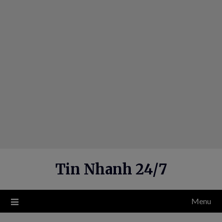
Skip
to
content
Tin Nhanh 24/7
Menu