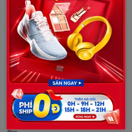
ném cái nhìn sắc lẹm về phía Mark rồi quay sang Quân, gầm gừ:
“Thằng ranh, hôm nay mày kiếm được mối hời nhỉ? Đi với Tây cả
ngày mà không báo cáo?”
Quân tái mặt, lắp bắp: “Dạ… đây là khách du lịch, ông ấy chỉ
muốn đi ăn thôi ạ.”
You may also like
Lâu không tin. Hắn tiến sát lại chỗ Mark, thấy chiếc túi xách
sang trọng và cái máy ảnh đắt tiền. Hắn hiểu rằng đây là một
con mồi lớn. Mark dường như cảm nhận được sự nguy hiểm, anh
đứng dậy, chắn trước mặt Quân. Anh nói một câu tiếng Anh với
giọng điệu đanh thép, nhưng Lâu chỉ cười khẩy. Hắn ra hiệu cho
hai tên đàn em đứng gần đó bao vây lấy bàn ăn.
“Tây hay Ta gì ở đây cũng phải đóng phí ‘bảo trì đường phố’ hết.
Đưa cái túi đây!” Lâu quát lớn, tay đã lăm lăm một con dao nhỏ.
Không khí đặc quánh lại. Quân đứng tim. Cậu nhìn Mark, trong
lòng đầy hối hận. Chính cậu đã đưa anh vào nơi hiểm nguy này.
Nhưng điều kinh ngạc đã xảy ra. Mark không hề sợ hãi. Anh bình
tĩnh lấy điện thoại ra, nhấn một dãy số và đưa lên tai. Sau đó,
anh xoay màn hình cho Lâu xem một biểu tượng lạ – không phải
của cảnh sát, mà là biểu tượng của một tổ chức quốc tế chuyên
về bảo trợ trẻ em và điều tra các đường dây bóc lột sức lao
động.