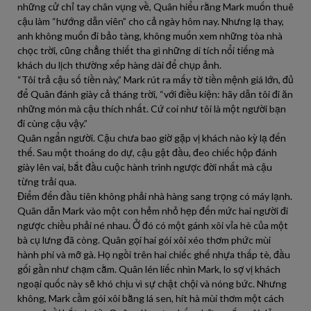
những cử chỉ tay chân vụng về, Quân hiểu rằng Mark muốn thuê
cậu làm “hướng dẫn viên” cho cả ngày hôm nay. Nhưng lạ thay,
anh không muốn đi bảo tàng, không muốn xem những tòa nhà
chọc trời, cũng chẳng thiết tha gì những di tích nổi tiếng mà
khách du lịch thường xếp hàng dài để chụp ảnh.
“Tôi trả cậu số tiền này,” Mark rút ra mấy tờ tiền mệnh giá lớn, đủ
để Quân đánh giày cả tháng trời, “với điều kiện: hãy dẫn tôi đi ăn
những món mà cậu thích nhất. Cứ coi như tôi là một người bạn
đi cùng cậu vậy.”
Quân ngẩn người. Cậu chưa bao giờ gặp vị khách nào kỳ lạ đến
thế. Sau một thoáng do dự, cậu gật đầu, đeo chiếc hộp đánh
giày lên vai, bắt đầu cuộc hành trình ngược đời nhất mà cậu
từng trải qua.
Điểm đến đầu tiên không phải nhà hàng sang trọng có máy lạnh.
Quân dẫn Mark vào một con hẻm nhỏ hẹp đến mức hai người đi
ngược chiều phải né nhau. Ở đó có một gánh xôi vỉa hè của một
bà cụ lưng đã còng. Quân gọi hai gói xôi xéo thơm phức mùi
hành phi và mỡ gà. Họ ngồi trên hai chiếc ghế nhựa thấp tè, đầu
gối gần như chạm cằm. Quân lén liếc nhìn Mark, lo sợ vị khách
ngoại quốc này sẽ khó chịu vì sự chật chội và nóng bức. Nhưng
không, Mark cầm gói xôi bằng lá sen, hít hà mùi thơm một cách