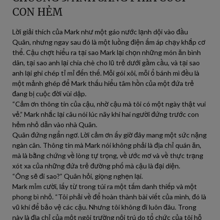
CON HẺM
Lời giải thích của Mark như một gáo nước lạnh dội vào đầu
Quân, nhưng ngay sau đó là một luồng điện ấm áp chạy khắp cơ
thể. Cậu chợt hiểu ra tại sao Mark lại chọn những món ăn bình
dân, tại sao anh lại chia chè cho lũ trẻ dưới gầm cầu, và tại sao
anh lại ghi chép tỉ mỉ đến thế. Mỗi gói xôi, mỗi ổ bánh mì đều là
một mảnh ghép để Mark thấu hiểu tâm hồn của một đứa trẻ
đang bị cuộc đời vùi dập.
“Cảm ơn thông tin của cậu, nhờ cậu mà tôi có một ngày thật vui
vẻ.” Mark nhắc lại câu nói lúc nãy khi hai người đứng trước con
hẻm nhỏ dẫn vào nhà Quân.
Quân đứng ngẩn ngơ. Lời cảm ơn ấy giờ đây mang một sức nặng
ngàn cân. Thông tin mà Mark nói không phải là địa chỉ quán ăn,
mà là bằng chứng về lòng tự trọng, về ước mơ và về thực trạng
xót xa của những đứa trẻ đường phố mà cậu là đại diện.
“Ông sẽ đi sao?” Quân hỏi, giọng nghẹn lại.
Mark mỉm cười, lấy từ trong túi ra một tấm danh thiếp và một
phong bì nhỏ. “Tôi phải về để hoàn thành bài viết của mình, đó là
vũ khí để bảo vệ các cậu. Nhưng tôi không đi luôn đâu. Trong
này là địa chỉ của một ngôi trường nội trú do tổ chức của tôi hỗ