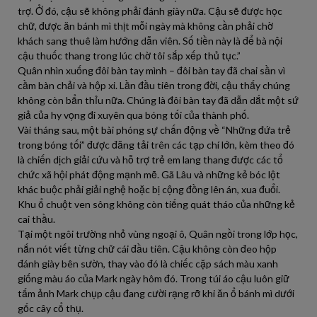
trợ. Ở đó, cậu sẽ không phải đánh giày nữa. Cậu sẽ được học
chữ, được ăn bánh mì thịt mỗi ngày mà không cần phải chờ
khách sang thuê làm hướng dẫn viên. Số tiền này là để bà nội
cậu thuốc thang trong lúc chờ tôi sắp xếp thủ tục.”
Quân nhìn xuống đôi bàn tay mình – đôi bàn tay đã chai sần vì
cầm bàn chải và hộp xi. Lần đầu tiên trong đời, cậu thấy chúng
không còn bẩn thỉu nữa. Chúng là đôi bàn tay đã dẫn dắt một sứ
giả của hy vọng đi xuyên qua bóng tối của thành phố.
Vài tháng sau, một bài phóng sự chấn động về “Những đứa trẻ
trong bóng tối” được đăng tải trên các tạp chí lớn, kèm theo đó
là chiến dịch giải cứu và hỗ trợ trẻ em lang thang được các tổ
chức xã hội phát động mạnh mẽ. Gã Lâu và những kẻ bóc lột
khác buộc phải giải nghệ hoặc bị cộng đồng lên án, xua đuổi.
Khu ổ chuột ven sông không còn tiếng quát tháo của những kẻ
cai thầu.
Tại một ngôi trường nhỏ vùng ngoại ô, Quân ngồi trong lớp học,
nắn nót viết từng chữ cái đầu tiên. Cậu không còn đeo hộp
đánh giày bên sườn, thay vào đó là chiếc cặp sách màu xanh
giống màu áo của Mark ngày hôm đó. Trong túi áo cậu luôn giữ
tấm ảnh Mark chụp cậu đang cười rạng rỡ khi ăn ổ bánh mì dưới
gốc cây cổ thụ.