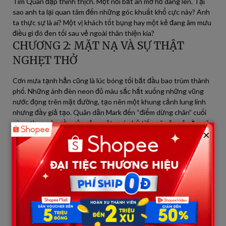
Tim Quân đập thình thịch. Một nỗi bất an mơ hồ dâng lên. Tại
sao anh ta lại quan tâm đến những góc khuất khổ cực này? Anh
ta thực sự là ai? Một vị khách tốt bụng hay một kẻ đang âm mưu
điều gì đó đen tối sau vẻ ngoài thân thiện kia?
CHƯƠNG 2: MẶT NẠ VÀ SỰ THẬT
NGHẸT THỞ
Cơn mưa tạnh hẳn cũng là lúc bóng tối bắt đầu bao trùm thành
phố. Những ánh đèn neon đủ màu sắc hắt xuống những vũng
nước đọng trên mặt đường, tạo nên một khung cảnh lung linh
nhưng đầy giả tạo. Quân dẫn Mark đến “điểm dừng chân” cuối
cùng theo yêu cầu của cậu: một quán hủ tiếu gõ xập xệ nằm sâu
×
trong khu ổ chuột ven sông, nơi Quân và bà nội mù lòa đang sinh
sống.
“Ông Mark, đây là nơi cháu thích nhất. Không phải vì nó ngon
nhất, mà vì nó gần… nhà.” Quân nói, giọng hơi run. Cậu vốn
không muốn đưa người lạ về đây, nhưng Mark đã nhấn mạnh
rằng anh muốn thấy “cuộc sống thực sự” của cậu.
Vừa ngồi xuống bàn gỗ bóng mỡ, một gã đàn ông bặm trợn, tóc
húi cua, trên tay xăm trổ đầy mình tiến lại gần. Đó là Lâu, gã trùm
cai thầu đám trẻ đánh giày và bán vé số trong khu vực này. Lâu