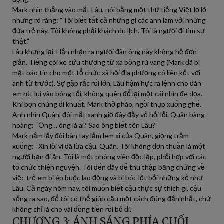
Mark nhìn thẳng vào mắt Lâu, nói bằng một thứ tiếng Việt lơ lớ
nhưng rõ ràng: “Tôi biết tất cả những gì các anh làm với những
đứa trẻ này. Tôi không phải khách du lịch. Tôi là người đi tìm sự
thật.”
Lâu khựng lại. Hắn nhận ra người đàn ông này không hề đơn
giản. Tiếng còi xe cứu thương từ xa bỗng rú vang (Mark đã bí
mật báo tin cho một tổ chức xã hội địa phương có liên kết với
anh từ trước). Sợ gặp rắc rối lớn, Lâu hậm hực ra lệnh cho đàn
em rút lui vào bóng tối, không quên để lại một cái nhìn đe dọa.
Khi bọn chúng đi khuất, Mark thở phào, ngồi thụp xuống ghế.
Anh nhìn Quân, đôi mắt xanh giờ đây đầy vẻ hối lỗi. Quân bàng
hoàng: “Ông… ông là ai? Sao ông biết tên Lâu?”
Mark nắm lấy đôi bàn tay lấm lem xi của Quân, giọng trầm
xuống: “Xin lỗi vì đã lừa cậu, Quân. Tôi không đơn thuần là một
người bạn đi ăn. Tôi là một phóng viên độc lập, phối hợp với các
tổ chức thiện nguyện. Tôi đến đây để thu thập bằng chứng về
việc trẻ em bị ép buộc lao động và bị bóc lột bởi những kẻ như
Lâu. Cả ngày hôm nay, tôi muốn biết cậu thực sự thích gì, cậu
sống ra sao, để tôi có thể giúp cậu một cách đúng đắn nhất, chứ
không chỉ là cho vài đồng tiền rồi bỏ đi.”
CHƯƠNG 3: ÁNH SÁNG PHÍA CUỐI