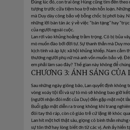
Đúng lúc đó, con trai ông Hùng cũng tìm đến theo 
tượng trước cửa tiệm hoa trở nên hỗn loạn. Những 
mà Duy dày công bảo vệ bỗng chốc bị phơi bày. Nh
những lời bàn tán ác ý về việc “bán tạng” hay “trục
của người ngoài cuộc.
Lan rơi vào khủng hoảng trầm trọng. Cô bị bủa vâ
mò muốn đào bới đời tư. Sự thanh thản mà Duy m
kịch tính và áp lực xã hội khủng khiếp. Nam cảm th
thương người phụ nữ mà anh vốn muốn bảo vệ. Đêm 
em phải làm sao đây? Thế gian này không để chún
CHƯƠNG 3: ÁNH SÁNG CỦA 
Sau những ngày giông bão, Lan quyết định không tr
vòng xoáy tội lỗi và sự tò mò sẽ không bao giờ kế
(người nhận đôi mắt của Duy) đến gặp mặt một lần 
Buổi gặp mặt diễn ra trong không khí trang nghi
đôi tay thô ráp, còn cô giáo trẻ cứ lặng lẽ khóc qu
Lan hít một hơi thật sâu, giọng cô bình thản nhưng
sự tôn thờ hay lòng biết ơn từ các vị. Anh ấy hiến 