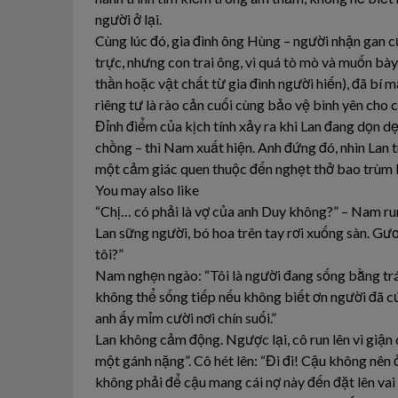
người ở lại.
Cùng lúc đó, gia đình ông Hùng – người nhận gan 
trực, nhưng con trai ông, vì quá tò mò và muốn bày
thần hoặc vật chất từ gia đình người hiến), đã bí m
riêng tư là rào cản cuối cùng bảo vệ bình yên cho c
Đỉnh điểm của kịch tính xảy ra khi Lan đang dọn d
chồng – thì Nam xuất hiện. Anh đứng đó, nhìn Lan tr
một cảm giác quen thuộc đến nghẹt thở bao trùm l
You may also like
“Chị… có phải là vợ của anh Duy không?” – Nam run
Lan sững người, bó hoa trên tay rơi xuống sàn. Gươ
tôi?”
Nam nghẹn ngào: “Tôi là người đang sống bằng trái t
không thể sống tiếp nếu không biết ơn người đã c
anh ấy mỉm cười nơi chín suối.”
Lan không cảm động. Ngược lại, cô run lên vì giận 
một gánh nặng”. Cô hét lên: “Đi đi! Cậu không nên 
không phải để cậu mang cái nợ này đến đặt lên vai