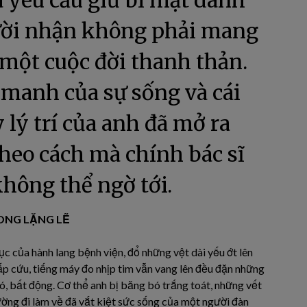
a yêu cầu giữ bí mật danh
ười nhận không phải mang
 một cuộc đời thanh thản.
 manh của sự sống và cái
 lý trí của anh đã mở ra
heo cách mà chính bác sĩ
không thể ngờ tới.
ONG LẶNG LẼ
c của hành lang bệnh viện, đổ những vệt dài yếu ớt lên
ấp cứu, tiếng máy đo nhịp tim vẫn vang lên đều đặn những
ó, bất động. Cơ thể anh bị băng bó trắng toát, những vết
ường đi làm về đã vắt kiệt sức sống của một người đàn