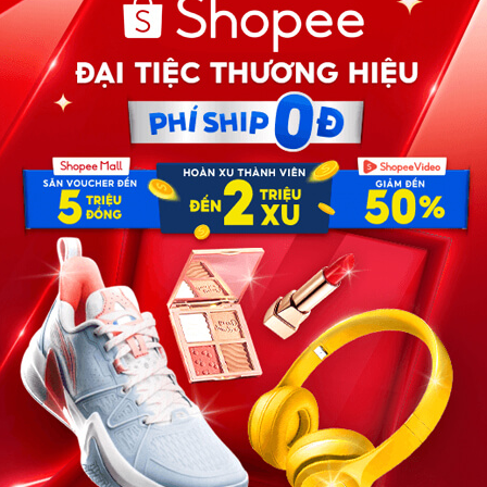
gười hiến và người nhận sẽ có những sợi dây liên kết vô
ôi muốn giữ bí mật. Sự hàm ơn đôi khi là một gánh nặng
tìm cách trả ơn, hoặc luôn sống trong cảm giác mắc nợ một
 thật thanh thản, thật trọn vẹn, như thể họ vừa được sinh
 gì. Hãy để họ tin rằng, lòng tốt trên đời này là hiển
ng. Sau khi hoàn tất các thủ tục pháp lý cần thiết, Duy