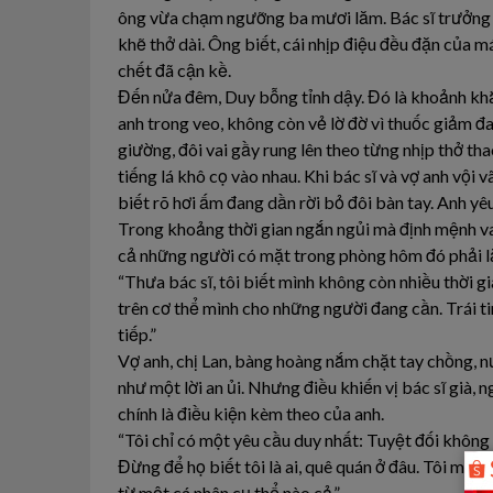
ông vừa chạm ngưỡng ba mươi lăm. Bác sĩ trưởng k
khẽ thở dài. Ông biết, cái nhịp điệu đều đặn của m
chết đã cận kề.
Đến nửa đêm, Duy bỗng tỉnh dậy. Đó là khoảnh khắ
anh trong veo, không còn vẻ lờ đờ vì thuốc giảm đ
giường, đôi vai gầy rung lên theo từng nhịp thở th
tiếng lá khô cọ vào nhau. Khi bác sĩ và vợ anh vội 
biết rõ hơi ấm đang dần rời bỏ đôi bàn tay. Anh yê
Trong khoảng thời gian ngắn ngủi mà định mệnh va
cả những người có mặt trong phòng hôm đó phải l
“Thưa bác sĩ, tôi biết mình không còn nhiều thời g
trên cơ thể mình cho những người đang cần. Trái ti
tiếp.”
Vợ anh, chị Lan, bàng hoàng nắm chặt tay chồng, n
như một lời an ủi. Nhưng điều khiến vị bác sĩ già, 
chính là điều kiện kèm theo của anh.
“Tôi chỉ có một yêu cầu duy nhất: Tuyệt đối không 
Đừng để họ biết tôi là ai, quê quán ở đâu. Tôi muố
từ một cá nhân cụ thể nào cả.”