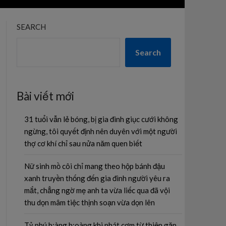
SEARCH
Search
Bài viết mới
31 tuổi vẫn lẻ bóng, bị gia đình giục cưới không
ngừng, tôi quyết định nên duyên với một người
thợ cơ khí chỉ sau nửa năm quen biết
Nữ sinh mồ côi chỉ mang theo hộp bánh đậu
xanh truyền thống đến gia đình người yêu ra
mắt, chẳng ngờ mẹ anh ta vừa liếc qua đã vội
thu dọn mâm tiệc thịnh soạn vừa dọn lên
Tỷ phú b;àng h;oàng khi phát cơm từ thiện gặp