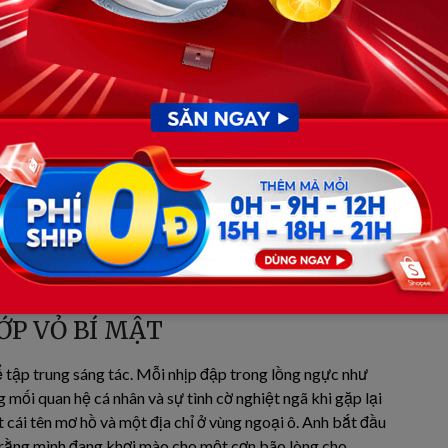
 đó, một cuộc chạy đua với tử thần bắt đầu. Các y bác sĩ
 của Duy đến với những người đang mòn mỏi chờ đợi.
rẻ đang lịm dần vì suy tim giai đoạn cuối. Gan của anh
ng nuôi con nhỏ. Đôi mắt của anh mang lại ánh sáng cho
 tai nạn lao động.
 cực nhưng thẳm sâu trong lòng, cô thấy an lòng vì biết
trên thế gian này. Cô tuân thủ tuyệt đối di nguyện của
ng. Thế nhưng, cuộc đời vốn dĩ luôn có những ngã rẽ bất
 cảm nhận được những rung động lạ lùng trong lồng ngực.
ng những giấc mơ, anh thường thấy một con phố nhỏ có
đôi vai gầy hay đứng chờ dưới ánh đèn vàng. Nam bắt
 dù bác sĩ đã từ chối cung cấp thông tin. Sự tò mò và
à Duy hằng mong muốn cho họ.
ỚP VỎ BÍ MẬT
tập trung sáng tác. Mỗi nhịp đập trong lồng ngực như
g mối quan hệ cá nhân và sự tình cờ nghiệt ngã khi gặp lại
cái tên mơ hồ và một địa chỉ ở vùng ngoại ô. Anh bắt đầu
 rằng mình đang khơi mào cho một cơn bão lòng cho