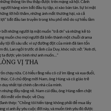
những thông tin thu thập được trên mạng xã hội. Cảnh
người hàng xóm bắt đầu tụ tập, xì xào bàn tán. Sự bí mật
ững lời hỏi thăm, những ánh mắt thương hại, và cả
 lợi” bắt đầu lan truyền trong khu phố nhỏ do sự hiểu lầm
y bởi những người lạ mặt muốn “trả ơn” và những kẻ tò
ong muốn cho mọi người đã biến thành một chuỗi drama
ấy tội lỗi sâu sắc vì sự đường đột của mình đã làm tổn
đó, Lan ngồi trước di ảnh của Duy, khóc nức nở: “Anh ơi,
g ta được yên bình như anh muốn…”
LÒNG VỊ THA
ốn chạy nữa. Cô hiểu rằng nếu cô cứ im lặng và xua đuổi,
t thúc. Cô chủ động mời Nam, ông Hùng và cô giáo trẻ
duy nhất tại chính căn nhà của mình.
êm nhưng đầy nặng nề. Nam cúi đầu, ông Hùng nắm chặt
a đôi mắt vốn thuộc về Duy.
 đanh thép: “Chồng tôi hiến tạng không phải để mua lấy
tạng vì anh ấy yêu cuộc đời này, và muốn tình yêu đó được