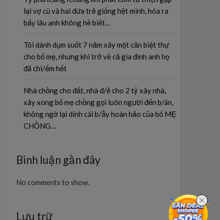
lại vợ cũ và hai đứa trẻ giống hệt mình, hóa ra
bấy lâu anh không hề biết…
Tôi dành dụm suốt 7 năm xây một căn biệt thự
cho bố mẹ, nhưng khi trở về cả gia đình anh họ
đã chi/ếm hết
Nhà chồng cho đất, nhà đ/ẻ cho 2 tỷ xây nhà,
xây xong bố mẹ chồng gọi luôn người đến b/án,
không ngờ lại dính cái b/ẫy hoàn hảo của bố MẸ
CHỒNG…
Bình luận gần đây
No comments to show.
Lưu trữ