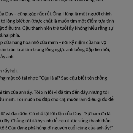
của Duy – cũng gặp rắc rối. Ông Hùng là một người chính
 tỏ lòng biết ơn (thực chất là muốn tìm một điểm tựa tinh
ật điều tra. Cậu thanh niên trẻ tuổi ấy không hiểu rằng sự
ả hai phía.
ẹp cửa hàng hoa nhỏ của mình – nơi kỷ niệm của hai vợ
ân trân, trái tim trong lồng ngực anh bỗng đập liên hồi,
ấy anh.
 rẩy hỏi.
ng mặt cô tái nhợt: “Cậu là ai? Sao cậu biết tên chồng
im của anh ấy. Tôi xin lỗi vì đã tìm đến đây, nhưng tôi
ứu mình. Tôi muốn bù đắp cho chị, muốn làm điều gì đó để
dữ và đau đớn. Cô nhớ lại lời dặn của Duy: “Sự hàm ơn là
ở đây. Chồng tôi đã hy sinh để cậu được sống thanh thản,
 tôi! Cậu đang phá hỏng di nguyện cuối cùng của anh ấy!”