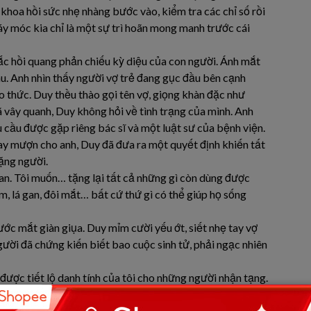
hoa hồi sức nhẹ nhàng bước vào, kiểm tra các chỉ số rồi
áy móc kia chỉ là một sự trì hoãn mong manh trước cái
c hồi quang phản chiếu kỳ diệu của con người. Ánh mắt
au. Anh nhìn thấy người vợ trẻ đang gục đầu bên cạnh
ao thức. Duy thều thào gọi tên vợ, giọng khàn đặc như
vã vây quanh, Duy không hỏi về tình trạng của mình. Anh
u cầu được gặp riêng bác sĩ và một luật sư của bệnh viện.
y mượn cho anh, Duy đã đưa ra một quyết định khiến tất
ặng người.
ian. Tôi muốn… tặng lại tất cả những gì còn dùng được
m, lá gan, đôi mắt… bất cứ thứ gì có thể giúp họ sống
ước mắt giàn giụa. Duy mỉm cười yếu ớt, siết nhẹ tay vợ
người đã chứng kiến biết bao cuộc sinh tử, phải ngạc nhiên
được tiết lộ danh tính của tôi cho những người nhận tạng.
n họ tin rằng đây là một món quà từ định mệnh, không phải