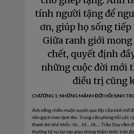
chờ ghép tạng. Anh t
tính người tặng để ng
ơn, giúp họ sống tiếp
Giữa ranh giới mong
chết, quyết định đầy
những cuộc đời mới t
điều trị cũng 
CHƯƠNG 1: NHỮNG MẢNH ĐỜI HỒI SINH TR
Ánh nắng chiều muộn xuyên qua lớp cửa kính mờ đụ
nền gạch men lạnh lẽo. Trong căn phòng hồi sức c
thanh âm khô khốc: tít… tít… tít…. Trần Duy nằm đ
thương từ vụ tai nạn giao thông thảm khốc trên đ