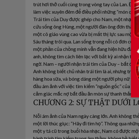
trút hơi thở cuối cùng trong vòng tay của Lan. Đêm
làm việc xuyên đêm để điều phối những “món quà”
Trái tim của Duy được ghép cho Nam, một nhạc sĩ t
cứu sống ông Hùng, một người đàn ông đơn thân đa
một cô giáo vùng cao vừa bị mất thị lực sau một vụ
Sáu tháng trôi qua. Lan sống trong nỗi cô đơn cùng
một phần của chồng mình vẫn đang hiện hữu đâu đó 
anh, không tìm cách liên lạc với bất kỳ ai nhận tạ
ngờ. Nam – người nhận trái tim của Duy – bắt đầu
Anh không biết chủ nhân trái tim là ai, nhưng tro
hàng hoa sữa, và bóng dáng một người phụ nữ với 
đầu ám ảnh với việc tìm kiếm “nguồn gốc” của mình,
cảm giác mắc nợ bắt đầu ăn mòn sự thanh thản m
CHƯƠNG 2: SỰ THẬT DƯỚI L
Nỗi ám ảnh của Nam ngày càng lớn. Anh không thể 
một lời thúc giục: “Hãy đi tìm họ”. Thông qua nhữn
một y tá cũ trong buổi hòa nhạc, Nam có được một 
hành trình tìm kiếm trong âm thầm, không hề biết