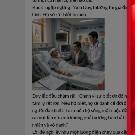
Bác sĩ ngập ngừng: “Anh Duy, thường thì gia đình n
hình. Họ sẽ rất biết ơn anh…”
Duy lắc đầu chậm rãi: “Chính vì sự biết ơn đó mà t
tâm lý rất lớn. Nếu họ biết, họ sẽ dành cả đời để 
người đã khuất. Tôi muốn họ sống một cuộc đời mới
ra một lần nữa mà không phải vướng bận bất cứ điều
nhiên và vô danh.”
Lời đề nghị ấy như một luồng điện chạy qua căn phò