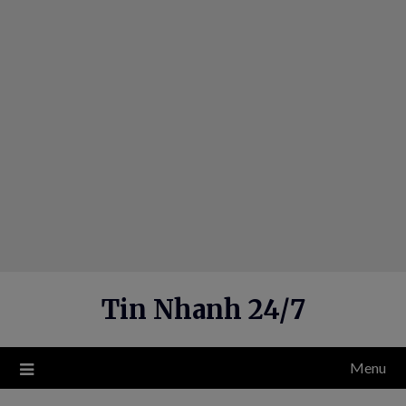
Skip
to
content
Tin Nhanh 24/7
Menu