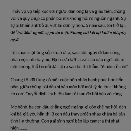
Thấy vợ vợ tiếp xúc với người đàn ông lạ và giấu tiền, chồng
vội vã quy chụp cô phản bội mà không hỏi rõ nguồn ngành. Sự
tự ái khiến anh bỏ đi, vứt lại đơn ly hôn.. 5 năm sau, tôi trở lại,
đ𝒆̂̉ “𝒕𝒓𝒂̉ đ𝒖̃𝒂” 𝒏𝒈𝒖̛𝒐̛̀𝒊 𝒗𝒐̛̣ 𝒑𝒉:𝒂̉𝒏 𝒃:𝒐̣̂𝒊. 𝑵𝒉𝒖̛𝒏𝒈 𝒄𝒂́𝒊 𝒌𝒆̂́𝒕 𝒍𝒂̣𝒊 𝒌𝒉𝒊𝒆̂́𝒏 𝒕𝒐̂𝒊 𝒒𝒖:𝒚̣
𝒏𝒈:𝒂̃
Tôi chạm mặt ông sếp kh::ó ư::a, sau một ngày đi làm công
nhân vệ sinh thay mẹ. Định c//à k//hịa vài câu nào ngờ một bí
mật không thể tin nổi đã l;;ộ ra sau lời thì thầm: “6 năm rồi nhỉ”
Chúng tôi đã từng có một cuộc hôn nhân hạnh phúc hơn bốn
năm. giữa chúng tôi dần bị bào mòn bởi một lý do lớn: ” không
có con”. Quyết định l::y h::ôn làm tôi sau đó hối hận vô cùng……
Mẹ bệnh, ba con dâu chẳng ngó ngàng gì còn chê mẹ hôi, đến
khi bà già yếu hẳn thì 3 con dâu thay phiên nhau chăm bà tận
tình l-ạ thường. Con gái sinh nghi bèn lắp camera thì phát
hiện……..