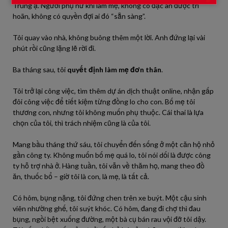
Trung ạ. Người phụ nữ khi làm mẹ, không có đặc ân được trì
hoãn, không có quyền đợi ai đó “sẵn sàng”.
Tôi quay vào nhà, không buông thêm một lời. Anh đứng lại vài
phút rồi cũng lặng lẽ rời đi.
Ba tháng sau, tôi
quyết định làm mẹ đơn thân
.
Tôi trở lại công việc, tìm thêm dự án dịch thuật online, nhận gấp
đôi công việc để tiết kiệm từng đồng lo cho con. Bố mẹ tôi
thương con, nhưng tôi không muốn phụ thuộc. Cái thai là lựa
chọn của tôi, thì trách nhiệm cũng là của tôi.
Mang bầu tháng thứ sáu, tôi chuyển đến sống ở một căn hộ nhỏ
gần công ty. Không muốn bố mẹ quá lo, tôi nói dối là được công
ty hỗ trợ nhà ở. Hàng tuần, tôi vẫn về thăm họ, mang theo đồ
ăn, thuốc bổ – giờ tôi là con, là mẹ, là tất cả.
Có hôm, bụng nặng, tôi đứng chen trên xe buýt. Một cậu sinh
viên nhường ghế, tôi suýt khóc. Có hôm, đang đi chợ thì đau
bụng, ngồi bệt xuống đường, một bà cụ bán rau vội đỡ tôi dậy.