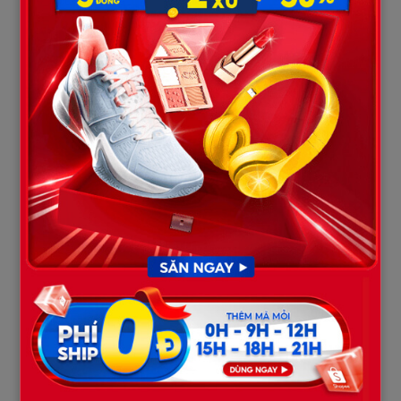
níu kéo, chỉ… muốn giải thích.
Tôi không ngăn, cũng không mời vào. Chúng tôi đứng ngoài sân,
giữa cái nắng tháng Sáu gay gắt.
– Anh xin lỗi vì không bảo vệ em hôm đó. Mọi chuyện xảy ra
nhanh quá, anh bị kẹt giữa hai bên, không biết phải làm gì.
– Thế nên anh chọn im lặng?
Anh cúi đầu.
Tôi nhìn thẳng vào anh – người đàn ông mà tôi từng yêu thương
đến tận cùng – và hỏi:
– Anh có từng nghĩ sẽ rời khỏi mẹ anh, rời khỏi cái “kế hoạch sự
nghiệp” mà bà ấy sắp sẵn, để sống cùng em và con không?
Anh không trả lời. Một lúc sau mới nói nhỏ:
– Anh cần thời gian.
Tôi bật cười.
– Em đang mang trong mình con anh. Thời gian không đợi đâu,