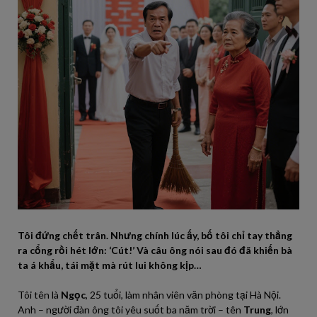
Tôi đứng chết trân. Nhưng chính lúc ấy, bố tôi chỉ tay thẳng
ra cổng rồi hét lớn: ‘Cút!’ Và câu ông nói sau đó đã khiến bà
ta á khẩu, tái mặt mà rút lui không kịp…
Tôi tên là
Ngọc
, 25 tuổi, làm nhân viên văn phòng tại Hà Nội.
Anh – người đàn ông tôi yêu suốt ba năm trời – tên
Trung
, lớn