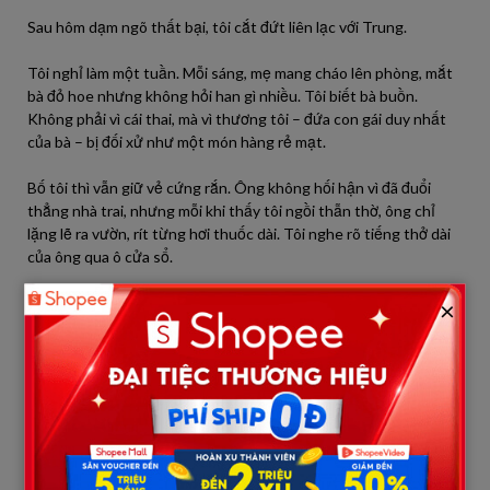
Sau hôm dạm ngõ thất bại, tôi cắt đứt liên lạc với Trung.
Tôi nghỉ làm một tuần. Mỗi sáng, mẹ mang cháo lên phòng, mắt
bà đỏ hoe nhưng không hỏi han gì nhiều. Tôi biết bà buồn.
Không phải vì cái thai, mà vì thương tôi – đứa con gái duy nhất
của bà – bị đối xử như một món hàng rẻ mạt.
Bố tôi thì vẫn giữ vẻ cứng rắn. Ông không hối hận vì đã đuổi
thẳng nhà trai, nhưng mỗi khi thấy tôi ngồi thẫn thờ, ông chỉ
lặng lẽ ra vườn, rít từng hơi thuốc dài. Tôi nghe rõ tiếng thở dài
của ông qua ô cửa sổ.
Ba hôm sau, Trung đến nhà. Không gọi trước, không hoa, không
×
quà, chỉ một thân một mình đứng ngoài cổng, tay đút túi quần.
Tôi nhìn qua rèm, thấy anh bồn chồn. Tôi ra mở cửa, giọng lạnh
tanh:
– Anh đến làm gì?
Anh nhìn tôi, ánh mắt có chút áy náy:
– Cho anh gặp em, nói chuyện một lát. Không phải vì anh muốn