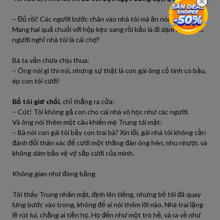
– Đủ rồi! Các người bước chân vào nhà tôi mà ăn nói kiểu đó à?
Mang hai quả chuối với hộp kẹo sang rồi bảo là đi dạm ngõ? Các
người nghĩ nhà tôi là cái chợ?
Bà ta vẫn chưa chịu thua:
– Ông nói gì thì nói, nhưng sự thật là con gái ông cố tình có bầu,
ép con tôi cưới!
Bố tôi giơ chổi
, chỉ thẳng ra cửa:
– Cút! Tôi không gả con cho cái nhà vô học như các người.
Và ông nói thêm một câu khiến mẹ Trung tái mặt:
– Bà nói con gái tôi bẫy con trai bà? Xin lỗi, gái nhà tôi không cần
đánh đổi thân xác để cưới một thằng đàn ông hèn, nhu nhược và
không dám bảo vệ vợ sắp cưới của mình.
Không gian như đóng băng.
Tôi thấy Trung nhăn mặt, định lên tiếng, nhưng bố tôi đã quay
lưng bước vào trong, không để ai nói thêm lời nào. Nhà trai lặng
lẽ rút lui, chẳng ai tiễn họ. Họ đến như một trò hề, và ra về như