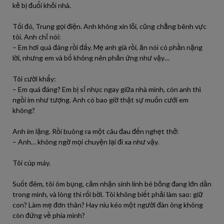
kẻ bị đuổi khỏi nhà.
Tối đó, Trung gọi điện. Anh không xin lỗi, cũng chẳng bênh vực
tôi. Anh chỉ nói:
– Em hơi quá đáng rồi đấy. Mẹ anh già rồi, ăn nói có phần nặng
lời, nhưng em và bố không nên phản ứng như vậy…
Tôi cười khẩy:
– Em quá đáng? Em bị sỉ nhục ngay giữa nhà mình, còn anh thì
ngồi im như tượng. Anh có bao giờ thật sự muốn cưới em
không?
Anh im lặng. Rồi buông ra một câu đau đến nghẹt thở:
– Anh… không ngờ mọi chuyện lại đi xa như vậy.
Tôi cúp máy.
Suốt đêm, tôi ôm bụng, cảm nhận sinh linh bé bỏng đang lớn dần
trong mình, và lòng thì rối bời. Tôi không biết phải làm sao: giữ
con? Làm mẹ đơn thân? Hay níu kéo một người đàn ông không
còn đứng về phía mình?