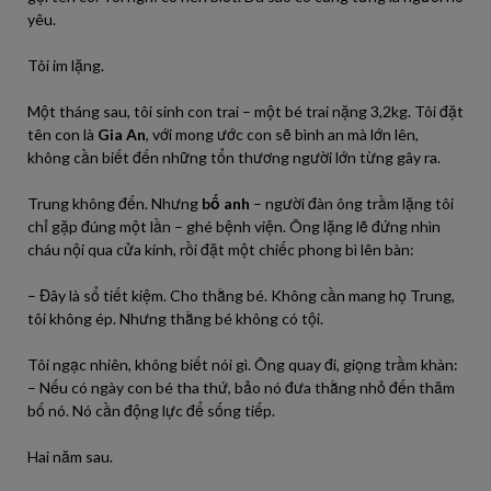
yêu.
Tôi im lặng.
Một tháng sau, tôi sinh con trai – một bé trai nặng 3,2kg. Tôi đặt
tên con là
Gia An
, với mong ước con sẽ bình an mà lớn lên,
không cần biết đến những tổn thương người lớn từng gây ra.
Trung không đến. Nhưng
bố anh
– người đàn ông trầm lặng tôi
chỉ gặp đúng một lần – ghé bệnh viện. Ông lặng lẽ đứng nhìn
cháu nội qua cửa kính, rồi đặt một chiếc phong bì lên bàn:
– Đây là sổ tiết kiệm. Cho thằng bé. Không cần mang họ Trung,
tôi không ép. Nhưng thằng bé không có tội.
Tôi ngạc nhiên, không biết nói gì. Ông quay đi, giọng trầm khàn:
– Nếu có ngày con bé tha thứ, bảo nó đưa thằng nhỏ đến thăm
bố nó. Nó cần động lực để sống tiếp.
Hai năm sau.