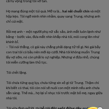
cả hy vọng trong tôi vỡ tan.
Họ mang đúng một túi quà. Mở ra là…
hai nải chuối chín
và một
hộp kẹo. Tôi ngỡ mình nhìn nhầm, quay sang Trung, nhưng anh
chỉ cúi mặt.
Rồi mẹ anh – một người phụ nữ sắc sảo, ánh mắt luôn lạnh như
băng – bước vào, đưa mắt nhìn khắp nhà tôi, môi cong lên như
khinh bỉ.
– Tôi nói thẳng, cô gái này chẳng phải dạng tử tế gì. Nó gài bẫy
con trai tôi có bầu nên mới ép cưới. Nhà tôi không muốn Trung
lấy vợ sớm, nó còn phải lo sự nghiệp. Nhưng vì đứa nhỏ, chúng
tôi miễn cưỡng làm thủ tục.
Tôi chết lặng.
Tôi chưa từng quỵ lụy, chưa từng xin xỏ gì từ Trung. Thậm chí
khi biết có thai, tôi còn nói sẽ nuôi con một mình nếu anh chưa
sẵn sàng. Thế mà… họ lại sỉ nhục tôi trước mặt bố mẹ, ngay giữa
nhà tôi.
Tôi vừa định mở lời, thì
bố tôi đột ngột đứng dậy, quát lớn
: