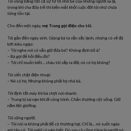
Tôi sống bằng tất cả sự tử tế nhỏ bé của những người xa lạ,
trong khi cha đứa trẻ thì biến mất khỏi cuộc đời tôi như chưa
từng tồn tại.
Cho đến một ngày,
mẹ Trung gọi điện cho tôi
.
Tôi gần đến ngày sinh. Giọng bà ta vẫn sắc lạnh, nhưng có vẻ đã
bớt kiêu ngạo:
– Tôi nghe nói cô vẫn giữ đứa bé? Không định bỏ à?
– Bà gọi để hỏi điều đó?
– Tôi chỉ muốn biết… cháu tôi sắp ra đời, nó có họ không?
Tôi siết chặt điện thoại:
– Nó có họ. Nhưng không phải họ nhà bà.
Tôi định tắt máy thì bà chợt nói nhanh:
– Trung bị tai nạn khi đi công trình. Chấn thương cột sống. Giờ
nằm liệt giường.
Tôi sững người.
– Tôi nói ra không phải để cô thương hại. Chỉ là… nó suốt ngày
gọi tên cô. Tôi nghĩ cô nên biết. Dù sao cô cũng từng là người nó