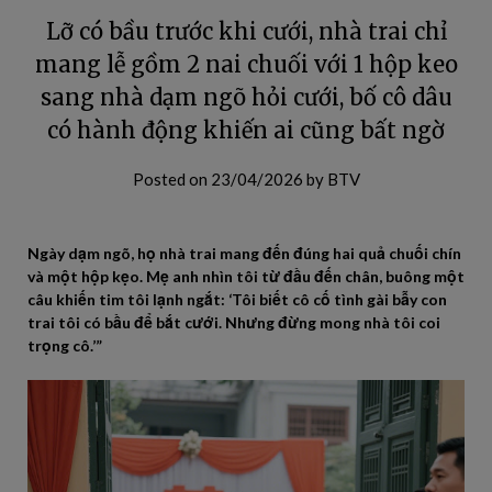
Lỡ có bầu trước khi cưới, nhà trai chỉ
mang lễ gồm 2 nai chuối với 1 hộp keo
sang nhà dạm ngõ hỏi cưới, bố cô dâu
có hành động khiến ai cũng bất ngờ
Posted on
23/04/2026
by
BTV
Ngày dạm ngõ, họ nhà trai mang đến đúng hai quả chuối chín
và một hộp kẹo. Mẹ anh nhìn tôi từ đầu đến chân, buông một
câu khiến tim tôi lạnh ngắt: ‘Tôi biết cô cố tình gài bẫy con
trai tôi có bầu để bắt cưới. Nhưng đừng mong nhà tôi coi
trọng cô.’”