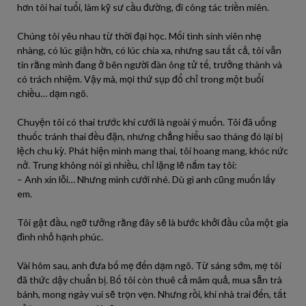
hơn tôi hai tuổi, làm kỹ sư cầu đường, đi công tác triền miên.
Chúng tôi yêu nhau từ thời đại học. Mối tình sinh viên nhẹ
nhàng, có lúc giận hờn, có lúc chia xa, nhưng sau tất cả, tôi vẫn
tin rằng mình đang ở bên người đàn ông tử tế, trưởng thành và
có trách nhiệm. Vậy mà, mọi thứ sụp đổ chỉ trong một buổi
chiều… dạm ngõ.
Chuyện tôi có thai trước khi cưới là ngoài ý muốn. Tôi đã uống
thuốc tránh thai đều đặn, nhưng chẳng hiểu sao tháng đó lại bị
lệch chu kỳ. Phát hiện mình mang thai, tôi hoang mang, khóc nức
nở. Trung không nói gì nhiều, chỉ lặng lẽ nắm tay tôi:
– Anh xin lỗi… Nhưng mình cưới nhé. Dù gì anh cũng muốn lấy
em.
Tôi gật đầu, ngỡ tưởng rằng đây sẽ là bước khởi đầu của một gia
đình nhỏ hạnh phúc.
Vài hôm sau, anh đưa bố mẹ đến dạm ngõ. Từ sáng sớm, mẹ tôi
đã thức dậy chuẩn bị. Bố tôi còn thuê cả mâm quả, mua sẵn trà
bánh, mong ngày vui sẽ trọn vẹn. Nhưng rồi, khi nhà trai đến, tất