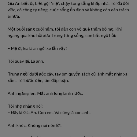
Gia An biết đi, biết gọi “mẹ”, chạy tung tăng khắp nhà. Tôi đã đổi
việc, có công ty riêng, cuộc sống ổn định và không còn oán trách
ai nữa.
Một buổi sáng cuối năm, tôi dẫn con về quê thăm bố mẹ. Khi
ngang qua khu hồi xưa Trung từng sống, con bất ngờ hỏi:
– Mẹ ơi, kia là ai ngồi xe lăn vậy?
Tôi quay lại. Là anh.
Trung ngồi dưới gốc cây, tay ôm quyển sách cũ, ánh mắt nhìn xa
xăm. Tôi bước đến, tim đập loạn.
Anh ngẩng lên. Mắt anh long lanh nước.
Tôi nhẹ nhàng nói:
– Đây là Gia An. Con em. Và cũng là con anh.
Anh khóc. Không nói nên lời.