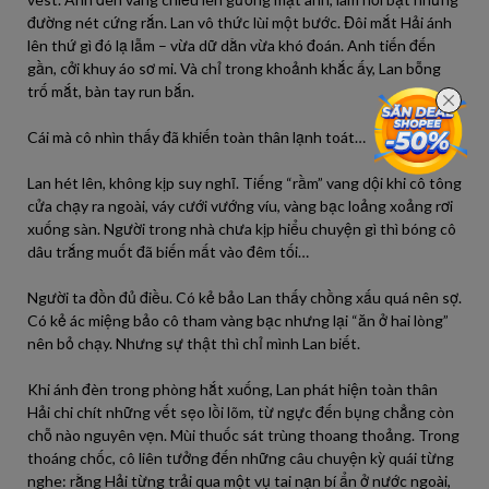
đường nét cứng rắn. Lan vô thức lùi một bước. Đôi mắt Hải ánh
lên thứ gì đó lạ lẫm – vừa dữ dằn vừa khó đoán. Anh tiến đến
gần, cởi khuy áo sơ mi. Và chỉ trong khoảnh khắc ấy, Lan bỗng
trố mắt, bàn tay run bắn.
Cái mà cô nhìn thấy đã khiến toàn thân lạnh toát…
Lan hét lên, không kịp suy nghĩ. Tiếng “rầm” vang dội khi cô tông
cửa chạy ra ngoài, váy cưới vướng víu, vàng bạc loảng xoảng rơi
xuống sàn. Người trong nhà chưa kịp hiểu chuyện gì thì bóng cô
dâu trắng muốt đã biến mất vào đêm tối…
Người ta đồn đủ điều. Có kẻ bảo Lan thấy chồng xấu quá nên sợ.
Có kẻ ác miệng bảo cô tham vàng bạc nhưng lại “ăn ở hai lòng”
nên bỏ chạy. Nhưng sự thật thì chỉ mình Lan biết.
Khi ánh đèn trong phòng hắt xuống, Lan phát hiện toàn thân
Hải chi chít những vết sẹo lồi lõm, từ ngực đến bụng chẳng còn
chỗ nào nguyên vẹn. Mùi thuốc sát trùng thoang thoảng. Trong
thoáng chốc, cô liên tưởng đến những câu chuyện kỳ quái từng
nghe: rằng Hải từng trải qua một vụ tai nạn bí ẩn ở nước ngoài,