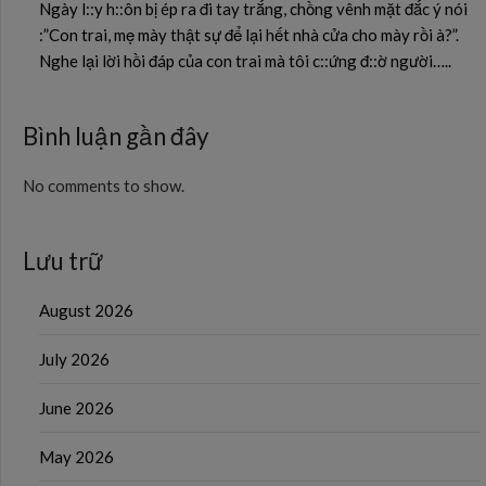
Ngày l::y h::ôn bị ép ra đi tay trắng, chồng vênh mặt đắc ý nói
:”Con trai, mẹ mày thật sự để lại hết nhà cửa cho mày rồi à?”.
Nghe lại lời hồi đáp của con trai mà tôi c::ứng đ::ờ người…..
Bình luận gần đây
No comments to show.
Lưu trữ
August 2026
July 2026
June 2026
May 2026