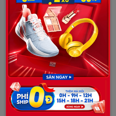
mật ghê gớm như vậy.
Trong khi đó, bên nhà chồng dậy sóng. Hải không đuổi theo,
cũng không nổi giận trước mặt ai. Anh chỉ lạnh lùng bảo:
– Cô ấy chưa quen. Để tôi lo.
Tin tức lan khắp làng xã. “Cô dâu bỏ trốn đêm tân hôn” trở
thành đề tài bàn tán nóng hổi. Lan ngại không dám ra khỏi nhà.
Nhưng rồi, một buổi chiều, Hải bất ngờ xuất hiện trước cổng.
Anh không mang theo người hầu hay xe sang, chỉ đứng đó, dáng
cao gầy, mắt nhìn thẳng.
– Tôi muốn nói chuyện với em.
Lan run rẩy. Cô không biết nên đối diện thế nào…
Trong căn phòng nhỏ của nhà cha mẹ, Lan ngồi đối diện Hải.
Không khí căng thẳng, chỉ nghe tiếng đồng hồ tích tắc. Hải từ
tốn cởi áo sơ mi, để lộ những vết sẹo.