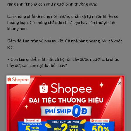
rằng anh “không còn như người bình thường nữa.”
Lan không phải kẻ nông nổi, nhưng phản xạ tự nhiên khiến cô
hoảng loạn. Cô không chắc đó chỉ là sẹo hay còn thứ gì kinh
khủng hơn.
Đêm đó, Lan trốn về nhà mẹ đẻ. Cả nhà bàng hoàng. Mẹ cô khóc
lóc:
– Con làm gì thế, mất mặt cả họ rồi! Lấy được người ta là phúc
bảy đời, sao con dại dột bỏ chạy?
Lan nghẹn ngào kể lại. Mẹ thì vừa lo vừa trách, còn cha thì im
×
lặng. Người đàn ông nghèo khó ấy chậm rãi nói:
– Hạnh phúc không thể mua bằng vàng bạc. Nếu con thực sự
sợ, thì đừng gượng ép.
Nhưng Lan lại giằng xé. Một phần cô thương cha mẹ, biết họ
cần tiền chữa bệnh, cần một chỗ dựa. Một phần cô thấy ám ảnh,
không dám nghĩ đến cảnh sống cùng một người đàn ông có bí