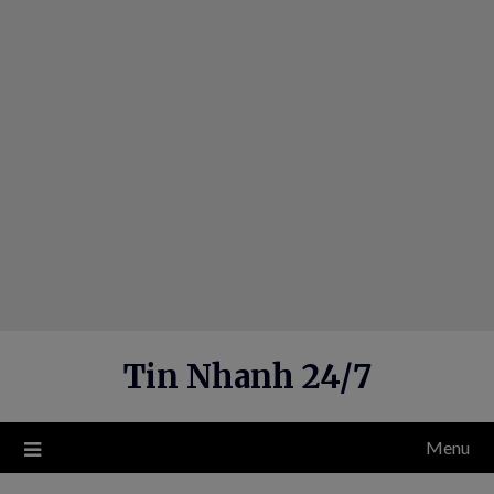
Skip
to
content
Tin Nhanh 24/7
Menu