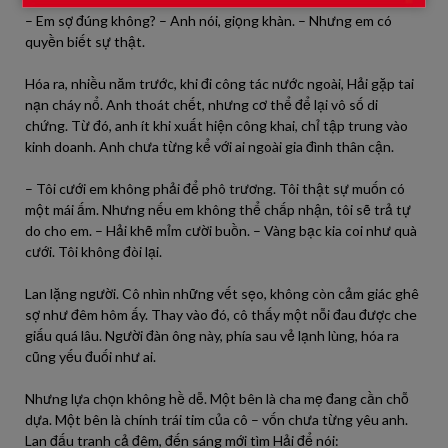
– Em sợ đúng không? – Anh nói, giọng khàn. – Nhưng em có
quyền biết sự thật.
Hóa ra, nhiều năm trước, khi đi công tác nước ngoài, Hải gặp tai
nạn cháy nổ. Anh thoát chết, nhưng cơ thể để lại vô số di
chứng. Từ đó, anh ít khi xuất hiện công khai, chỉ tập trung vào
kinh doanh. Anh chưa từng kể với ai ngoài gia đình thân cận.
– Tôi cưới em không phải để phô trương. Tôi thật sự muốn có
một mái ấm. Nhưng nếu em không thể chấp nhận, tôi sẽ trả tự
do cho em. – Hải khẽ mỉm cười buồn. – Vàng bạc kia coi như quà
cưới. Tôi không đòi lại.
Lan lặng người. Cô nhìn những vết sẹo, không còn cảm giác ghê
sợ như đêm hôm ấy. Thay vào đó, cô thấy một nỗi đau được che
giấu quá lâu. Người đàn ông này, phía sau vẻ lạnh lùng, hóa ra
cũng yếu đuối như ai.
Nhưng lựa chọn không hề dễ. Một bên là cha mẹ đang cần chỗ
dựa. Một bên là chính trái tim của cô – vốn chưa từng yêu anh.
Lan đấu tranh cả đêm, đến sáng mới tìm Hải để nói: