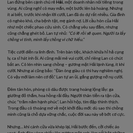
Lan đứng bên cạnh chú rể
Hải
, một doanh nhân nổi tiếng trong
vùng. Ai cũng nghĩ cô may mắn, một bước lên bà hoàng. Nhưng
ít ai biết, trước khi nhận lời cưới, Lan đã do dự rất nhiều. Gia đình
cô nghèo khó, cha bệnh tật, mẹ gánh nợ. Lời cầu hôn của Hải
như một chiếc phao cứu sinh. Cô chẳng yêu say đắm, nhưng
cũng chẳng ghét bỏ. Lan tự nhủ:
“Có lẽ rồi sẽ quen. Người ta lấy
chồng vì tình, mình lấy chồng vì chữ hiếu.”
Tiệc cưới diễn ra linh đình. Trên bàn tiệc, khách khứa hỉ hả cụng
ly, ca sĩ hát inh ỏi. Ai cũng mải mê vui cười, chỉ riêng Lan có chút
bất an. Cô lén nhìn sang chồng – gương mặt Hải lạnh lùng, ít khi
cười. Nhưng ai cũng bảo: “Đàn ông giàu có thì hay nghiêm nghị.
Có vậy mới làm nên cơ đồ.” Lan tự an ủi, gắng gượng nở nụ cười.
Đêm tân hôn, phòng cô dâu được trang hoàng lộng lẫy: ga
giường đỏ thắm, hoa hồng rải đầy. Người thân tiễn ra tận cửa,
chúc “trăm năm hạnh phúc”. Lan hồi hộp, tim đập thình thịch.
Trong đầu cô thoáng mơ về một khởi đầu mới: dù sao thì chồng
mình cũng là chỗ dựa vững chắc, cuộc đời sau này sẽ bớt cơ cực.
Nhưng… khi cánh cửa vừa khép lại, Hải bước đến, cởi chiếc áo
vest. Ánh đèn vàng chiếu lên gương mặt anh, làm nổi bật những