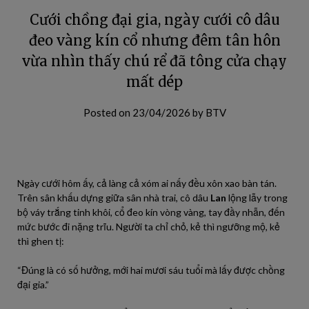
Cưới chồng đại gia, ngày cưới cô dâu
đeo vàng kín cổ nhưng đêm tân hôn
vừa nhìn thấy chú rể đã tông cửa chạy
mất dép
Posted on
23/04/2026
by
BTV
Ngày cưới hôm ấy, cả làng cả xóm ai nấy đều xôn xao bàn tán.
Trên sân khấu dựng giữa sân nhà trai, cô dâu
Lan
lộng lẫy trong
bộ váy trắng tinh khôi, cổ đeo kín vòng vàng, tay đầy nhẫn, đến
mức bước đi nặng trĩu. Người ta chỉ chỏ, kẻ thì ngưỡng mộ, kẻ
thì ghen tị:
“Đúng là có số hưởng, mới hai mươi sáu tuổi mà lấy được chồng
đại gia.”