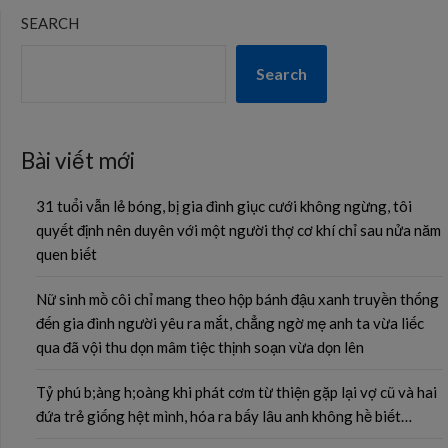
SEARCH
Search
Bài viết mới
31 tuổi vẫn lẻ bóng, bị gia đình giục cưới không ngừng, tôi
quyết định nên duyên với một người thợ cơ khí chỉ sau nửa năm
quen biết
Nữ sinh mồ côi chỉ mang theo hộp bánh đậu xanh truyền thống
đến gia đình người yêu ra mắt, chẳng ngờ mẹ anh ta vừa liếc
qua đã vội thu dọn mâm tiệc thịnh soạn vừa dọn lên
Tỷ phú b;àng h;oàng khi phát cơm từ thiện gặp lại vợ cũ và hai
đứa trẻ giống hệt mình, hóa ra bấy lâu anh không hề biết…