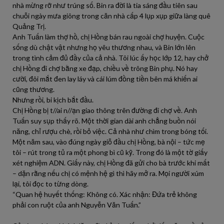
nhà mừng rỡ như trúng số. Bin ra đời là tia sáng đầu tiên sau
chuỗi ngày mưa giông trong căn nhà cấp 4 lụp xụp giữa làng quê
Quảng Trị.
Anh Tuấn làm thợ hồ, chị Hồng bán rau ngoài chợ huyện. Cuộc
sống dù chật vật nhưng họ yêu thương nhau, và Bin lớn lên
trong tình cảm đủ đầy của cả nhà. Tôi lúc ấy học lớp 12, hay chở
chị Hồng đi chợ bằng xe đạp, chiều về trông Bin phụ. Nó hay
cười, đôi mắt đen lay láy và cái lúm đồng tiền bên má khiến ai
cũng thương.
Nhưng rồi, bi kịch bắt đầu.
Chị Hồng bị t//ai n//ạn giao thông trên đường đi chợ về. Anh
Tuấn suy sụp thấy rõ. Một thời gian dài anh chẳng buồn nói
năng, chỉ rượu chè, rồi bỏ việc. Cả nhà như chìm trong bóng tối.
Một năm sau, vào đúng ngày giỗ đầu chị Hồng, bà nội – tức mẹ
tôi – rút trong tủ ra một phong bì cũ kỹ. Trong đó là một tờ giấy
xét nghiệm ADN. Giấy này, chị Hồng đã gửi cho bà trước khi mất
– dặn rằng nếu chị có mệnh hệ gì thì hãy mở ra. Mọi người xúm
lại, tôi đọc to từng dòng.
“Quan hệ huyết thống: Không có. Xác nhận: Đứa trẻ không
phải con ruột của anh Nguyễn Văn Tuấn.”