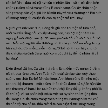
còn bé Bin – đứa trẻ tội nghiệp bị nhầm lẫn – sẽ bị gia đình bên
chồng ruồng bỏ vì mang tiếng là con hoang. Chị ấy chấp nhận
sống trong dằn vặt, giữ kín bí mật này và yêu thương bé Bin hơn
cả mạng sống để chuộc lỗi cho sự thật trớ trêu này.”
Người y tá nấc lên: “Chị Hồng đã gửi cho tôi một số tiền nhỏ,
nhờ tôi hứa rằng nếu chị ấy không còn, hãy đợi một năm sau
ngày giỗ mới được liên lạc để xem gia đình đối xử với đứa trẻ thế
nào. Nếu mọi người vẫn thương nó, thì hãy cứ để nó sống trong
hạnh phúc. Còn nếu… nếu mọi người bỏ nó, thì xin hãy cho tôi
địa chỉ của gia đình đang nuôi con ruột chị ấy để họ nhận lại cả
hai đứa.”
Điện thoại tắt lịm. Cả sân nhà vắng lặng đến mức nghe rõ tiếng
gió rít qua rặng tre. Anh Tuấn từ ngoài sân lao vào, quỳ thụp
xuống ôm chặt lấy bé Bin vào lòng. Anh khóc rống lên như một
con thú bị thương – một tiếng khóc chứa đựng cả sự ân hận lẫn
xót thương vô hạn. Hóa ra, bức thư chị Hồng để lại không phải là
lời thú tội về sự phản bội, mà là một sự hy sinh thầm lặng đến
đau lòng. Chị đã chọn mang theo tiếng xấu xuống nấm mồ chỉ
để bảo vệ cho cả hai đứa trẻ: đứa con ruột được sống trong