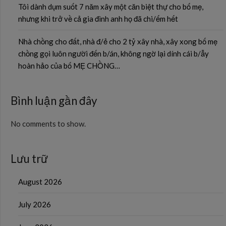
Tôi dành dụm suốt 7 năm xây một căn biệt thự cho bố mẹ,
nhưng khi trở về cả gia đình anh họ đã chi/ếm hết
Nhà chồng cho đất, nhà đ/ẻ cho 2 tỷ xây nhà, xây xong bố mẹ
chồng gọi luôn người đến b/án, không ngờ lại dính cái b/ẫy
hoàn hảo của bố MẸ CHỒNG…
Bình luận gần đây
No comments to show.
Lưu trữ
August 2026
July 2026