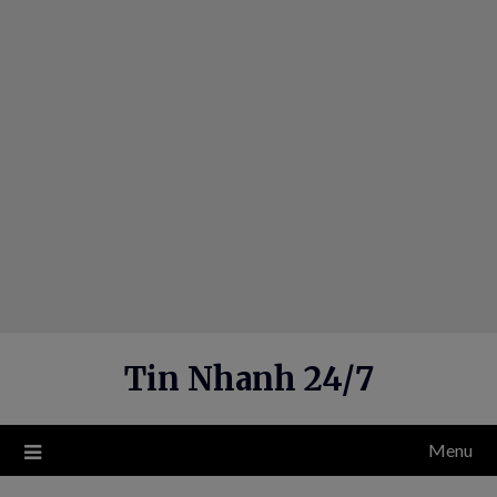
Skip
to
content
Tin Nhanh 24/7
Menu