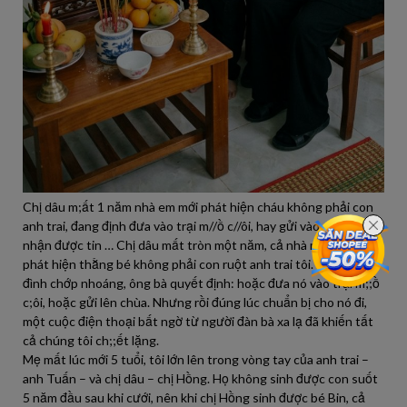
Chị dâu m;ất 1 năm nhà em mới phát hiện cháu không phải con
anh trai, đang định đưa vào trại m//ồ c//ôi, hay gửi vào chùa thì
nhận được tin … Chị dâu mất tròn một năm, cả nhà mới tá hỏa
phát hiện thằng bé không phải con ruột anh trai tôi. Họp gia
đình chớp nhoáng, ông bà quyết định: hoặc đưa nó vào trại m;;ồ
c;ôi, hoặc gửi lên chùa. Nhưng rồi đúng lúc chuẩn bị cho nó đi,
một cuộc điện thoại bất ngờ từ người đàn bà xa lạ đã khiến tất
cả chúng tôi ch;;ết lặng.
Mẹ mất lúc mới 5 tuổi, tôi lớn lên trong vòng tay của anh trai –
anh Tuấn – và chị dâu – chị Hồng. Họ không sinh được con suốt
5 năm đầu sau khi cưới, nên khi chị Hồng sinh được bé Bin, cả