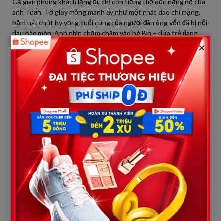
Cả gian phòng khách lặng đi, chỉ còn tiếng thở dốc nặng nề của
anh Tuấn. Tờ giấy mỏng manh ấy như một nhát dao chí mạng,
băm nát chút hy vọng cuối cùng của người đàn ông vốn đã bị nỗi
đau bào mòn. Anh nhìn chằm chằm vào bé Bin – đứa trẻ đang
ngơ ngác ôm con gấu bông sứt tai, hoàn toàn không biết rằng
×
thế giới của mình vừa sụp đổ.
Mẹ tôi run rẩy, giọng bà lạc đi vì cay đắng: “Nó lừa cả nhà mình.
Thằng Tuấn làm lụng bán sống bán chết, chắt chiu từng đồng
mua sữa cho con người ta. Giờ mẹ nó đi rồi, nhà mình không thể
nuôi thêm một cái ‘nợ đời’ này nữa.”
Cuộc họp gia đình diễn ra chóng vánh trong sự phẫn nộ. Anh
Tuấn không nói một lời, anh đứng dậy, đấm mạnh vào tường rồi
bỏ ra sân ngồi bất động. Bà nội và các cô chú quyết định rất
nhanh: Phải đưa thằng bé đi. Trại mồ côi hay gửi vào chùa, đâu
cũng được, miễn là nó biến mất khỏi ngôi nhà này để xóa sạch
nỗi nhục nhã mà chị Hồng để lại.
Sáng hôm sau, tôi được giao nhiệm vụ thu dọn vài bộ quần áo
của Bin vào chiếc túi cũ. Thằng bé cứ bám lấy gấu áo tôi hỏi: “Cô
út ơi, mình đi thăm mẹ Hồng hả cô?” Tim tôi thắt lại, nhưng sự