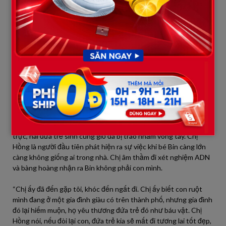
giận dữ đối với chị dâu khiến tôi chỉ biết im lặng. Đúng lúc chúng
tôi vừa dắt Bin ra đến cổng, chiếc điện thoại cục gạch của mẹ tôi
đổ chuông. Một dãy số lạ hoắc.
Đầu dây bên kia là giọng một người phụ nữ trung niên, gấp gáp
và đầy run rẩy: “Có phải người nhà chị Hồng đó không? Tôi là y
tá trưởng bệnh viện huyện 6 năm trước… Tôi… tôi phải nói ra sự
thật này, nếu không tôi chết không nhắm mắt được.”
Cả nhà tôi vây quanh chiếc điện thoại đang bật loa ngoài. Người
phụ nữ ấy kể rằng, vào cái đêm chị Hồng chuyển dạ, bệnh viện
gặp sự cố mất điện cục bộ. Trong lúc hỗn loạn và sơ suất của kíp
trực, hai đứa trẻ sinh cùng giờ đã bị trao nhầm vòng tay. Chị
Hồng là người đầu tiên phát hiện ra sự việc khi bé Bin càng lớn
càng không giống ai trong nhà. Chị âm thầm đi xét nghiệm ADN
và bàng hoàng nhận ra Bin không phải con mình.
“Chị ấy đã đến gặp tôi, khóc đến ngất đi. Chị ấy biết con ruột
mình đang ở một gia đình giàu có trên thành phố, nhưng gia đình
đó lại hiếm muộn, họ yêu thương đứa trẻ đó như báu vật. Chị
Hồng nói, nếu đòi lại con, đứa trẻ kia sẽ mất đi tương lai tốt đẹp,