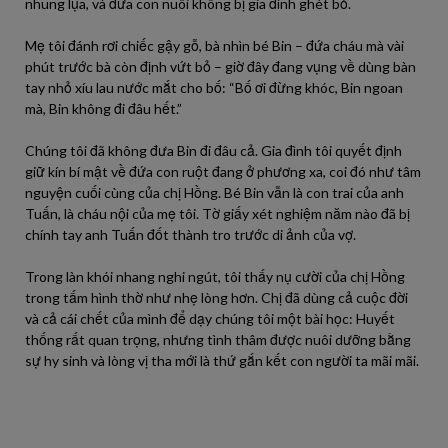
nhung lụa, và đứa con nuôi không bị gia đình ghét bỏ.
Mẹ tôi đánh rơi chiếc gậy gỗ, bà nhìn bé Bin – đứa cháu mà vài
phút trước bà còn định vứt bỏ – giờ đây đang vụng về dùng bàn
tay nhỏ xíu lau nước mắt cho bố: “Bố ơi đừng khóc, Bin ngoan
mà, Bin không đi đâu hết.”
Chúng tôi đã không đưa Bin đi đâu cả. Gia đình tôi quyết định
giữ kín bí mật về đứa con ruột đang ở phương xa, coi đó như tâm
nguyện cuối cùng của chị Hồng. Bé Bin vẫn là con trai của anh
Tuấn, là cháu nội của mẹ tôi. Tờ giấy xét nghiệm năm nào đã bị
chính tay anh Tuấn đốt thành tro trước di ảnh của vợ.
Trong làn khói nhang nghi ngút, tôi thấy nụ cười của chị Hồng
trong tấm hình thờ như nhẹ lòng hơn. Chị đã dùng cả cuộc đời
và cả cái chết của mình để dạy chúng tôi một bài học: Huyết
thống rất quan trọng, nhưng tình thâm được nuôi dưỡng bằng
sự hy sinh và lòng vị tha mới là thứ gắn kết con người ta mãi mãi.