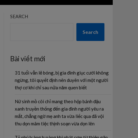
SEARCH
Search
Bài viết mới
31 tuổi vẫn lẻ bóng, bị gia đình giục cưới không
ngừng, tôi quyết định nên duyên với một người
thợ cơ khí chỉ sau nửa năm quen biết
Nữ sinh mồ côi chỉ mang theo hộp bánh đậu
xanh truyền thống đến gia đình người yêu ra
mắt, chẳng ngờ mẹ anh ta vừa liếc qua đã vội
thu dọn mâm tiệc thịnh soạn vừa dọn lên
Tỷ phú b;àng h;oàng khi phát cơm từ thiện gặp