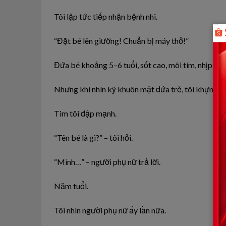
Tôi lập tức tiếp nhận bệnh nhi.
“Đặt bé lên giường! Chuẩn bị máy thở!”
Đứa bé khoảng 5–6 tuổi, sốt cao, môi tím, nhịp tim
Nhưng khi nhìn kỹ khuôn mặt đứa trẻ, tôi khựng lạ
Tim tôi đập mạnh.
“Tên bé là gì?” – tôi hỏi.
“Minh…” – người phụ nữ trả lời.
Năm tuổi.
Tôi nhìn người phụ nữ ấy lần nữa.