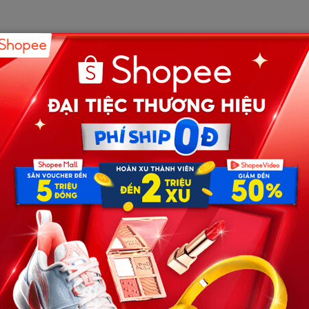
 yếu.
i.