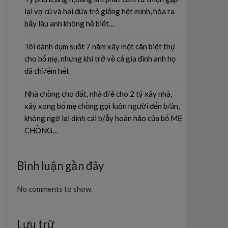
lại vợ cũ và hai đứa trẻ giống hệt mình, hóa ra
bấy lâu anh không hề biết…
Tôi dành dụm suốt 7 năm xây một căn biệt thự
cho bố mẹ, nhưng khi trở về cả gia đình anh họ
đã chi/ếm hết
Nhà chồng cho đất, nhà đ/ẻ cho 2 tỷ xây nhà,
xây xong bố mẹ chồng gọi luôn người đến b/án,
không ngờ lại dính cái b/ẫy hoàn hảo của bố MẸ
CHỒNG…
Bình luận gần đây
No comments to show.
Lưu trữ