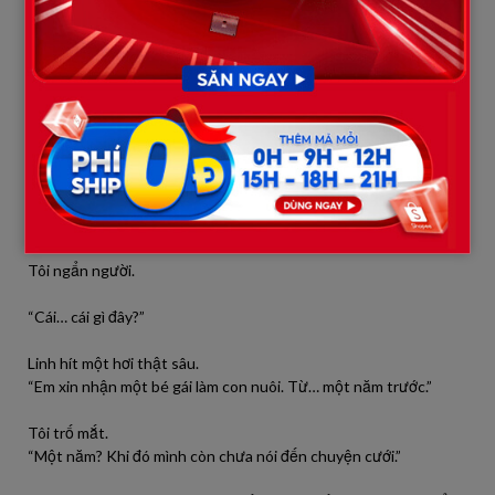
trước mặt tôi.
“Hóa… đây là sự thật mà em muốn anh biết từ lâu.”
Tôi nhìn xuống.
Trên bìa hồ sơ ghi:
Hồ sơ nhận con nuôi – Trung tâm bảo trợ trẻ em Minh Tâm
Người xin nhận: Trần Ngọc Linh
Tôi ngẩn người.
“Cái… cái gì đây?”
Linh hít một hơi thật sâu.
“Em xin nhận một bé gái làm con nuôi. Từ… một năm trước.”
Tôi trố mắt.
“Một năm? Khi đó mình còn chưa nói đến chuyện cưới.”