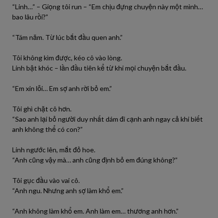
“Linh…” – Giọng tôi run – “Em chịu đựng chuyện này một mình…
bao lâu rồi?”
“Tám năm. Từ lúc bắt đầu quen anh.”
Tôi không kìm được, kéo cô vào lòng.
Linh bật khóc – lần đầu tiên kể từ khi mọi chuyện bắt đầu.
“Em xin lỗi… Em sợ anh rời bỏ em.”
Tôi ghì chặt cô hơn.
“Sao anh lại bỏ người duy nhất dám đi cạnh anh ngay cả khi biết
anh không thể có con?”
Linh ngước lên, mắt đỏ hoe.
“Anh cũng vậy mà… anh cũng định bỏ em đúng không?”
Tôi gục đầu vào vai cô.
“Anh ngu. Nhưng anh sợ làm khổ em.”
“Anh không làm khổ em. Anh làm em… thương anh hơn.”