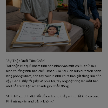
“Sự Thật Dưới Tấm Chăn”
Tôi nhận kết quả khám tiền hôn nhân vào một chiều thứ sáu
bình thường như bao chiều khác. Gió Sài Gòn hun hút trên hành
lang phòng khám, còn tay tôi run như chưa bao giờ từng run đến
vậy. Bác sĩ đẩy tờ giấy về phía tôi, tay ông đặt nhẹ lên mặt bàn
như cố tránh tạo âm thanh gây chấn động.
“Anh Hóa… tinh dịch đồ của anh cho thấy anh… rất khó có con.
Khả năng gần như bằng không.”