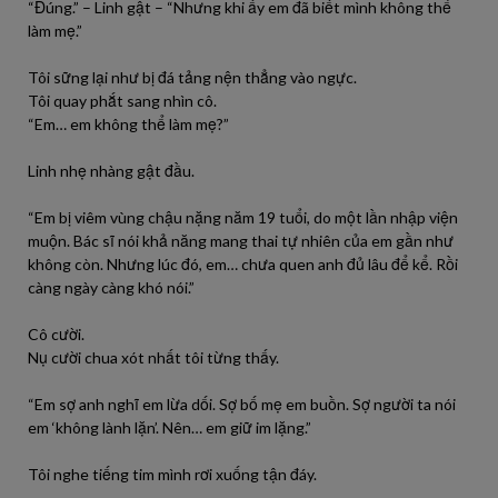
“Đúng.” – Linh gật – “Nhưng khi ấy em đã biết mình không thể
làm mẹ.”
Tôi sững lại như bị đá tảng nện thẳng vào ngực.
Tôi quay phắt sang nhìn cô.
“Em… em không thể làm mẹ?”
Linh nhẹ nhàng gật đầu.
“Em bị viêm vùng chậu nặng năm 19 tuổi, do một lần nhập viện
muộn. Bác sĩ nói khả năng mang thai tự nhiên của em gần như
không còn. Nhưng lúc đó, em… chưa quen anh đủ lâu để kể. Rồi
càng ngày càng khó nói.”
Cô cười.
Nụ cười chua xót nhất tôi từng thấy.
“Em sợ anh nghĩ em lừa dối. Sợ bố mẹ em buồn. Sợ người ta nói
em ‘không lành lặn’. Nên… em giữ im lặng.”
Tôi nghe tiếng tim mình rơi xuống tận đáy.