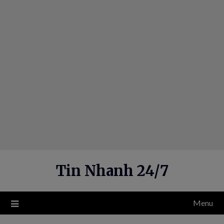
Skip
to
content
Tin Nhanh 24/7
Menu