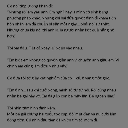
Cô nói tiếp, giọng khàn đi:
“Nhưng rồi em yêu anh. Em nghĩ, hay là mình cố sinh bằng
phương pháp khác. Nhưng khi hai đứa quyết định đi khám tiền
hôn nhân, em đã chuẩn bị sẵn một ngày… phải nói sự thật.
Nhưng chưa kịp nói thì anh lại là người nhận kết quả nặng nề
hơn.”
Tôi ôm đầu. Tất cả xoáy lại, xoắn vào nhau.
“Em biết em không có quyền giận anh vì chuyện anh giấu em. Vì
chính em cũng làm điều y như vậy.”
Cô đưa tôi tờ giấy xét nghiệm của cô – cũ, ố vàng một góc.
“Em định… sau khi cưới xong, mình sẽ từ từ nói. Rồi cùng nhau
nhận bé gái này về. Em đã gặp con bé mấy lần. Bé ngoan lắm.”
Tôi nhìn tấm hình đính kèm.
Một bé gái chừng hai tuổi, tóc cụp, đôi mắt đen và nụ cười lúm
đồng tiền. Cú nhìn đầu tiên đã khiến tim tôi mềm đi.