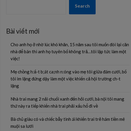
Search
Bài viết mới
Cho anh họ ở nhờ lúc khó khăn, 15 năm sau tôi muốn đòi lại căn
nhà để bán thì anh họ tuyên bố không trả…tôi lập tức làm một
việc!
Mẹ chồng h:ấ-t b;át ca;nh n:óng vào mẹ tôi giữa đám cưới, bố
tôi im lặng đứng dậy làm một việc khiến cả hội trường ch-t
lặng
Nhà trai mang 2 nải chuối xanh đến hỏi cưới, bà nội tôi mang
thứ này ra tiếp khiến nhà trai phải xấu hổ đi về
Bà chủ giàu có và chiếc bẫy tình ái khiến trai trẻ hám tiền mê
muội sa lưới