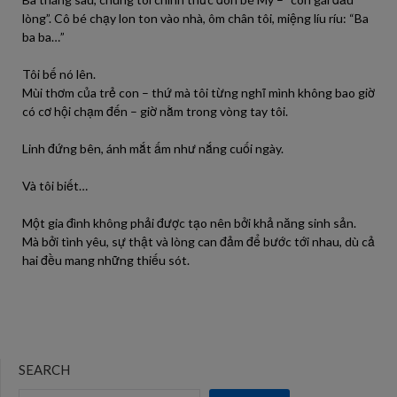
lòng”. Cô bé chạy lon ton vào nhà, ôm chân tôi, miệng líu ríu: “Ba
ba ba…”
Tôi bế nó lên.
Mùi thơm của trẻ con – thứ mà tôi từng nghĩ mình không bao giờ
có cơ hội chạm đến – giờ nằm trong vòng tay tôi.
Linh đứng bên, ánh mắt ấm như nắng cuối ngày.
Và tôi biết…
Một gia đình không phải được tạo nên bởi khả năng sinh sản.
Mà bởi tình yêu, sự thật và lòng can đảm để bước tới nhau, dù cả
hai đều mang những thiếu sót.
SEARCH