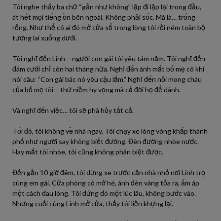
Tôi nghe thấy ba chữ “gần như không” lặp đi lặp lại trong đầu,
át hết mọi tiếng ồn bên ngoài. Không phải sốc. Mà là… trống
rỗng. Như thể có ai đó mở cửa sổ trong lòng tôi rồi ném toàn bộ
tương lai xuống dưới.
Tôi nghĩ đến Linh – người con gái tôi yêu tám năm. Tôi nghĩ đến
đám cưới chỉ còn hai tháng nữa. Nghĩ đến ánh mắt bố mẹ cô khi
nói câu: “Con gái bác nó yêu cậu lắm.” Nghĩ đến nỗi mong cháu
của bố mẹ tôi – thứ niềm hy vọng mà cả đời họ để dành.
Và nghĩ đến việc… tôi sẽ phá hủy tất cả.
Tối đó, tôi không về nhà ngay. Tôi chạy xe lòng vòng khắp thành
phố như người say không biết đường. Đèn đường nhòe nước.
Hay mắt tôi nhòe, tôi cũng không phân biệt được.
Đến gần 10 giờ đêm, tôi dừng xe trước căn nhà nhỏ nơi Linh trọ
cùng em gái. Cửa phòng cô mở hé, ánh đèn vàng tỏa ra, ấm áp
một cách đau lòng. Tôi đứng đó một lúc lâu, không bước vào.
Nhưng cuối cùng Linh mở cửa, thấy tôi liền khựng lại.