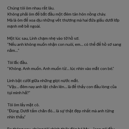
Chúng tôi ôm nhau rất lâu.
Không phải ôm để bắt đầu một đêm tân hôn nồng cháy.
Mà là ôm để xoa dịu những vết thương mà hai đứa giấu dưới lớp
mạnh mẽ bề ngoài.
Một lúc sau, Linh chạm nhẹ vào tờ hồ sơ.
“Nếu anh không muốn nhận con nuôi, em… có thể để hồ sơ sang
năm…”
Tôi lắc đầu.
“Không. Anh muốn. Anh muốn từ… lúc nhìn vào mắt con bé.”
Linh bật cười giữa những giọt nước mắt.
“Vậy… đêm nay anh lật chăn lên… là để thấy con đầu lòng của
tụi mình hả?”
Tôi ôm lấy mặt cô.
“Đúng. Dưới tấm chăn đó… là sự thật đẹp nhất mà anh từng
nhìn thấy.”
Ba tháng sau, chúng tôi chính thức đón bé My – “con gái đầu