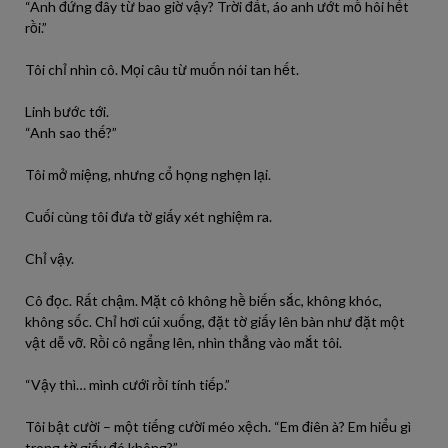
“Anh đứng đây từ bao giờ vậy? Trời đất, áo anh ướt mồ hôi hết
rồi.”
Tôi chỉ nhìn cô. Mọi câu từ muốn nói tan hết.
Linh bước tới.
“Anh sao thế?”
Tôi mở miệng, nhưng cổ họng nghẹn lại.
Cuối cùng tôi đưa tờ giấy xét nghiệm ra.
Chỉ vậy.
Cô đọc. Rất chậm. Mặt cô không hề biến sắc, không khóc,
không sốc. Chỉ hơi cúi xuống, đặt tờ giấy lên bàn như đặt một
vật dễ vỡ. Rồi cô ngẩng lên, nhìn thẳng vào mắt tôi.
“Vậy thì… mình cưới rồi tính tiếp.”
Tôi bật cười – một tiếng cười méo xệch. “Em điên à? Em hiểu gì
trong tờ giấy đó không?”