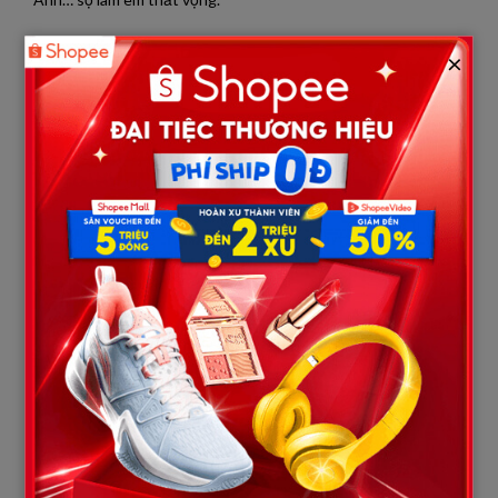
“Anh sợ chuyện đó… đêm nay?” – Giọng cô nhỏ như gió.
×
Tôi im lặng. Đó là câu trả lời.
Rồi đột nhiên, Linh nắm tay tôi.
“Anh Hóa… đêm nay em có một điều muốn cho anh xem.”
Cô bật đèn ngủ màu vàng nhạt. Rồi cô ngồi dậy, kéo tấm chăn
trên người mình xuống.
Tôi giật mình.
Không phải vì điều tôi nghĩ.
Mà vì… cô đang mặc một chiếc áo thun rộng đến ngang đùi,
không phải loại đồ ngủ ren quyến rũ như tôi tưởng sẽ có trong
đêm tân hôn.
Nhưng thứ khiến tôi chết lặng…
lại là xấp hồ sơ mà cô đặt dưới chăn, giờ được cô lôi ra và để