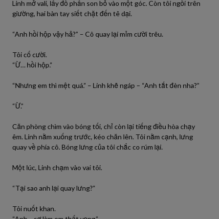
Linh mở vali, lấy đồ phấn son bỏ vào một góc. Còn tôi ngồi trên
giường, hai bàn tay siết chặt đến tê dại.
“Anh hồi hộp vậy hả?” – Cô quay lại mỉm cười trêu.
Tôi cố cười.
“Ừ… hồi hộp.”
“Nhưng em thì mệt quá.” – Linh khẽ ngáp – “Anh tắt đèn nha?”
“Ừ.”
Căn phòng chìm vào bóng tối, chỉ còn lại tiếng điều hòa chạy
êm. Linh nằm xuống trước, kéo chăn lên. Tôi nằm cạnh, lưng
quay về phía cô. Bóng lưng của tôi chắc co rúm lại.
Một lúc, Linh chạm vào vai tôi.
“Tại sao anh lại quay lưng?”
Tôi nuốt khan.
“Anh… sợ làm em thất vọng.”