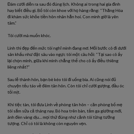
Đám cưới diễn ra sau đó đúng lịch. Không ai trong hai gia đình
hay biết điều gì. Bố tôi còn khoe với họ hàng rằng: “Thằng Hóa
đi khám sức khỏe tiền hôn nhân hẳn hoi. Con mình giờ là yên
tâm.”
Tôi cười mà muốn khóc.
Linh thì đẹp đến mức tôi nghĩ mình đang mơ. Mỗi bước cô đi dưới
sân khấu như đặt sâu vào ngực tôi một câu hỏi: “Tại sao cô ấy
lại chọn mình, giữa khi mình chẳng thể cho cô ấy điều thiêng
liêng nhất?”
Sau lễ thành hôn, bạn bè kéo tôi đi uống bia. Ai cũng nói đủ
chuyện tếu táo về đêm tân hôn. Còn tôi chỉ cười gượng, đầu óc
tối mịt.
Khi tiệc tàn, tôi đưa Linh về phòng tân hôn – căn phòng bố mẹ
tôi sắm sửa cả tháng nay. Bó hoa trên bàn, tấm ga giường mới,
ánh đèn vàng dịu… mọi thứ đúng như cảnh tôi từng tưởng
tượng. Chỉ có tôi là không còn nguyên vẹn.