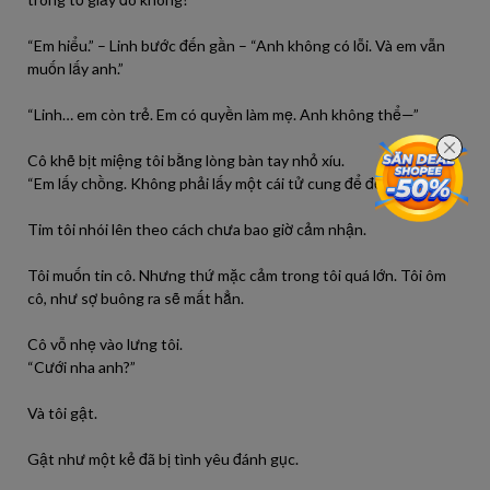
“Em hiểu.” – Linh bước đến gần – “Anh không có lỗi. Và em vẫn
muốn lấy anh.”
“Linh… em còn trẻ. Em có quyền làm mẹ. Anh không thể—”
Cô khẽ bịt miệng tôi bằng lòng bàn tay nhỏ xíu.
“Em lấy chồng. Không phải lấy một cái tử cung để đẻ con.”
Tim tôi nhói lên theo cách chưa bao giờ cảm nhận.
Tôi muốn tin cô. Nhưng thứ mặc cảm trong tôi quá lớn. Tôi ôm
cô, như sợ buông ra sẽ mất hẳn.
Cô vỗ nhẹ vào lưng tôi.
“Cưới nha anh?”
Và tôi gật.
Gật như một kẻ đã bị tình yêu đánh gục.