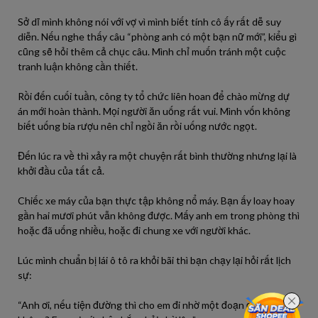
Sở dĩ mình không nói với vợ vì mình biết tính cô ấy rất dễ suy
diễn. Nếu nghe thấy câu “phòng anh có một bạn nữ mới”, kiểu gì
cũng sẽ hỏi thêm cả chục câu. Mình chỉ muốn tránh một cuộc
tranh luận không cần thiết.
Rồi đến cuối tuần, công ty tổ chức liên hoan để chào mừng dự
án mới hoàn thành. Mọi người ăn uống rất vui. Mình vốn không
biết uống bia rượu nên chỉ ngồi ăn rồi uống nước ngọt.
Đến lúc ra về thì xảy ra một chuyện rất bình thường nhưng lại là
khởi đầu của tất cả.
Chiếc xe máy của bạn thực tập không nổ máy. Bạn ấy loay hoay
gần hai mươi phút vẫn không được. Mấy anh em trong phòng thì
hoặc đã uống nhiều, hoặc đi chung xe với người khác.
Lúc mình chuẩn bị lái ô tô ra khỏi bãi thì bạn chạy lại hỏi rất lịch
sự:
“Anh ơi, nếu tiện đường thì cho em đi nhờ một đoạn được