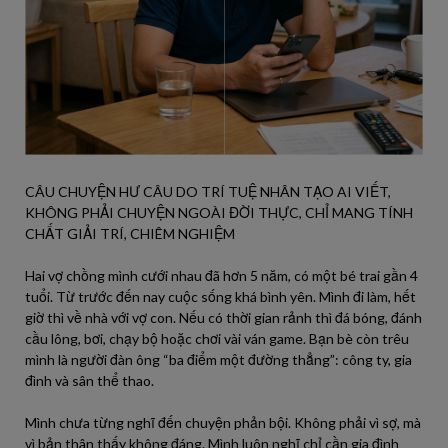
CÂU CHUYỆN HƯ CÂU DO TRÍ TUỆ NHÂN TẠO AI VIẾT,
KHÔNG PHẢI CHUYỆN NGOÀI ĐỜI THỰC, CHỈ MANG TÍNH
CHẤT GIẢI TRÍ, CHIÊM NGHIỆM
Hai vợ chồng mình cưới nhau đã hơn 5 năm, có một bé trai gần 4
tuổi. Từ trước đến nay cuộc sống khá bình yên. Mình đi làm, hết
giờ thì về nhà với vợ con. Nếu có thời gian rảnh thì đá bóng, đánh
cầu lông, bơi, chạy bộ hoặc chơi vài ván game. Bạn bè còn trêu
mình là người đàn ông “ba điểm một đường thẳng”: công ty, gia
đình và sân thể thao.
Mình chưa từng nghĩ đến chuyện phản bội. Không phải vì sợ, mà
vì bản thân thấy không đáng. Mình luôn nghĩ chỉ cần gia đình