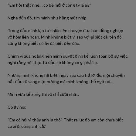
“Em hỏi thật nhé… cô bé mới ở công ty là ai?”
Nghe đến đó, tim mình như hẫng một nhịp.
Trong đầu mình lập tức hiện lên chuyện đưa bạn đồng nghiệp
về hôm liên hoan. Mình không biết vì sao vợ lại biết cái tên đó,
cũng không biết cô ấy đã biết đến đâu.
Chính vì quá hoảng nên mình quyết định kể luôn toàn bộ sự việc,
nghĩ rằng nói thật từ đầu sẽ không có gì phải lo.
Nhưng mình không hề biết, ngay sau câu trả lời đó, mọi chuyện
bắt đầu rẽ sang một hướng mà mình không thể ngờ tới…
Mình vừa kể xong thì vợ chỉ cười nhạt.
Cô ấy nói:
“Em có hỏi vì thấy anh lạ thôi. Thật ra lúc đó em còn chưa biết
có ai đi cùng anh cả.”