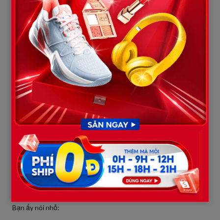
Mình đều trả lời đúng sự thật. Chỉ là mình biết tính vợ hay suy
nghĩ nên không muốn kể những chuyện nhỏ để tránh cãi nhau.
Có lẽ chính câu trả lời đó lại khiến cô ấy càng tin rằng mình đang
giấu điều gì.
Từ hôm sau, không khí trong nhà nặng nề hẳn. Vợ gần như
không nói chuyện với mình. Điện thoại mình đặt đâu cô ấy cũng
cầm lên xem. Thậm chí còn hỏi tên từng người trong danh bạ
công ty.
Mình vẫn nghĩ chỉ cần vài hôm là mọi chuyện sẽ qua.
Nhưng mình đã nhầm.
Một buổi sáng đang họp, điện thoại rung liên tục. Tan họp mình
mở ra thì thấy hơn chục cuộc gọi nhỡ từ vợ.
Chưa kịp gọi lại thì bạn nữ thực tập chạy đến, mặt tái mét.
Bạn ấy nói nhỏ: