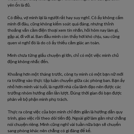
yên ổn là đủ.
Có điều, vợ mình lại là người rất hay suy nghĩ. Cô ấy không cấm
mình đi đâu, cũng không kiểm soát quá đáng, nhưng thỉnh
thoảng vẫn cầm điện thoại xem tin nhắn, hỏi hôm nay làm gì,
gặp ai, đi với ai. Ban đầu mình còn thấy hơi khó chịu, sau cũng
quen vì nghĩ đó là do cô ấy thiếu cảm giác an toàn.
Mình chưa từng giấu chuyện gì lớn, chỉ có một việc mình chủ
động không nhắc đến.
Khoảng hơn một tháng trước, công ty mình có một bạn nữ mới
ra trường vào thực tập luân chuyển giữa các phòng ban. Bạn ấy
nhỏ hơn mình vài tuổi, là người nhà của lãnh đạo nên được các
trưởng nhóm hướng dẫn lần lượt. Đúng thời gian đó bạn được
phân về bộ phận mình phụ trách.
Thực ra công việc của bọn mình chỉ đơn giản là hướng dẫn quy
trình, giao việc rồi theo dõi tiến độ. Ngoài giờ làm gần như chẳng
nói chuyện riêng. Mình cũng nghĩ vài tuần nữa bạn sẽ chuyển
sang phòng khác nên chẳng có gì đáng để kể.