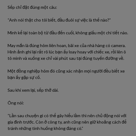
Sếp chỉ đặt đúng một câu:
“Anh nói thật cho tôi biết, đầu đuôi sự việc là thế nào?”
Mình kể lại toàn bộ từ đầu đến cuối, không giấu một chi tiết nào.
May mắn là đúng hôm liên hoan, bãi xe của nhà hàng có camera.
Hình ảnh ghi lại rất rõ lúc bạn ấy loay hoay với chiếc xe, rồi lên ô
tô mình và xuống xe chỉ vài phút sau tại đúng tuyến đường về.
Một đồng nghiệp hôm đó cũng xác nhận mọi người đều biết xe
bạn ấy gặp sự cố.
Sau khi xem lại, sếp thở dài.
Ông nói:
“Lần sau chuyện gì có thể gây hiểu lầm thì nên chủ động nói với
gia đình trước. Còn ở công ty, anh cũng nên giữ khoảng cách để
tránh những tình huống không đáng có.”