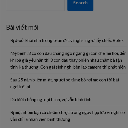
Search
Bài viết mới
Bị đ-uổi khỏi nhà trong o-an ứ-c vì ngh-i ng-ờ lấy chiếc Rolex
Mẹ bệnh, 3 cô con dâu chẳng ngó ngàng gì còn chê mẹ hôi, đến
khi bà già yếu hẳn thì 3 con dâu thay phiên nhau chăm bà tận
tình l-ạ thường. Con gái sinh nghi bèn lắp camera thì phát hiện
Sau 25 năm b-iến m-ất, người bố từng bỏ rơi mẹ con tôi bất
ngờ trở lại
Dù biết chồng ng-oại t-ình, vợ vẫn bình tĩnh
Bị một nhóm bạn cũ ch-âm ch-ọc trong ngày họp lớp vì nghĩ cô
vẫn chỉ là nhân viên bình thường