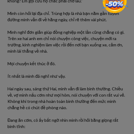
không? Em gọi cứu hộ chắc phải chờ lâu.”
Mình còn hỏi lại địa chỉ. Trùng hợp là nhà bạn nằm gần tuyến
đường mình vẫn đi về hằng ngày, chỉ rẽ thêm vài phút.
Mình nghĩ đơn giản giúp đồng nghiệp một lần cũng chẳng có gì.
Trên xe hai anh em chỉ nói chuyện công việc, chuyện mới ra
trường, kinh nghiệm làm việc rồi đến nơi bạn xuống xe, cảm ơn,
mình lái thẳng về nhà.
Mọi chuyện kết thúc ở đó.
Ít nhất là mình đã nghĩ như vậy.
Hai ngày sau, sáng thứ Hai, mình vẫn đi làm bình thường. Chiều
về, vợ mình nấu cơm như mọi hôm, nói chuyện với con rất vui vẻ.
Không khí trong nhà hoàn toàn bình thường đến mức mình
chẳng hề có chút đề phòng nào.
Đang ăn cơm, cô ấy bất ngờ nhìn mình rồi hỏi bằng giọng rất
bình tĩnh: