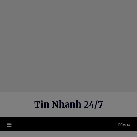
Skip
to
content
Tin Nhanh 24/7
Menu