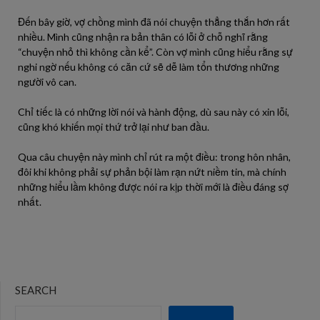
Đến bây giờ, vợ chồng mình đã nói chuyện thẳng thắn hơn rất
nhiều. Mình cũng nhận ra bản thân có lỗi ở chỗ nghĩ rằng
“chuyện nhỏ thì không cần kể”. Còn vợ mình cũng hiểu rằng sự
nghi ngờ nếu không có căn cứ sẽ dễ làm tổn thương những
người vô can.
Chỉ tiếc là có những lời nói và hành động, dù sau này có xin lỗi,
cũng khó khiến mọi thứ trở lại như ban đầu.
Qua câu chuyện này mình chỉ rút ra một điều: trong hôn nhân,
đôi khi không phải sự phản bội làm rạn nứt niềm tin, mà chính
những hiểu lầm không được nói ra kịp thời mới là điều đáng sợ
nhất.
SEARCH