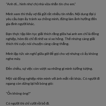
“Anh ơi… hình như chị nhà vừa nhắn tin cho em.”
Mình xem thì thấy vợ đã gửi rất nhiều tin nhắn. Nội dung đại ý
yêu cầu bạn ấy tránh xa chồng mình, đừng làm ảnh hưởng đến
gia đình người khác.
Bạn thực tập liên tục giải thích rằng giữa hai anh em chỉ là đồng
nghiệp, hôm đó chỉ đi nhờ xe vì xe hỏng. Thế nhưng càng giải
thích thì cuộc nói chuyện càng căng thẳng.
Mình lập tức xin nghỉ giữa giờ để gọi cho vợ nhưng cô ấy không
nghe máy.
Đến chiều, sự việc còn vượt xa những gì mình tưởng tượng.
Một vài đồng nghiệp nhìn mình với ánh mắt rất khác. Có người đi
ngang còn dừng lại hỏi bóng gió:
“Ổn không ông?”
Có người thì chỉ cười rồi bỏ đi.