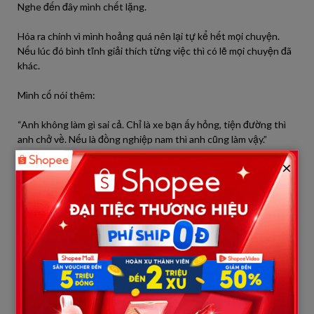
Nghe đến đây mình chết lặng.
Hóa ra chính vì mình hoảng quá nên lại tự kể hết mọi chuyện.
Nếu lúc đó bình tĩnh giải thích từng việc thì có lẽ mọi chuyện đã
khác.
Mình cố nói thêm:
“Anh không làm gì sai cả. Chỉ là xe bạn ấy hỏng, tiện đường thì
anh chở về. Nếu là đồng nghiệp nam thì anh cũng làm vậy.”
×
Nhưng lúc đó mọi lời giải thích đều trở nên vô nghĩa.
Vợ mình bắt đầu đặt ra hàng loạt câu hỏi.
“Tại sao không nói trước?”
“Tại sao lại chỉ chở mỗi bạn ấy?”
“Tại sao về đến nhà không kể?”