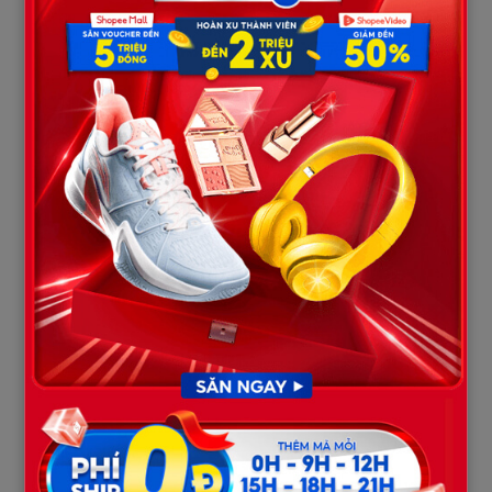
trước mặt — người từng dạy anh nên người — mà thấy lòng đau
nhói. Anh vội nói:
– Cô, để con đưa cô về. Trời sắp tối rồi, cô đi một mình nguy
hiểm lắm.
– Thôi, cô quen rồi, có xe buýt mà. Thấy con thế này là cô vui
lắm rồi, không cần gì hơn đâu con à.
Nhưng Minh không nghe. Anh nắm tay cô, nhẹ nhàng dìu cô lên
xe. Khi chiếc xe lăn bánh, cô cứ nhìn quanh ngỡ ngàng, còn Minh
im lặng, nước mắt rưng rưng.
Anh đưa cô đến một nhà hàng nhỏ, gọi những món đơn giản —
đúng khẩu vị của cô ngày xưa. Suốt bữa ăn, hai cô trò ôn lại
chuyện cũ, cười xen lẫn những giọt nước mắt.
Đến cuối bữa, Minh lấy từ trong cặp ra một tập hồ sơ và một
chiếc chìa khóa, đặt trước mặt cô.
– Cô à, con biết cô đang thuê trọ, vất vả lắm. Căn hộ này con đã
mua sẵn, gần trường, gần chợ, đầy đủ tiện nghi. Cô nhận đi, coi
như để con được báo đáp phần nào.