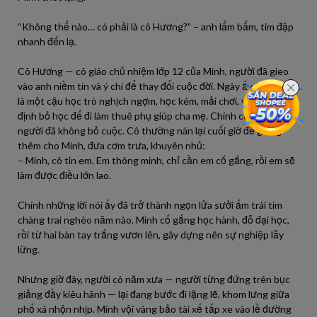
“Không thể nào… có phải là cô Hương?” – anh lẩm bẩm, tim đập
nhanh đến lạ.
Cô Hương — cô giáo chủ nhiệm lớp 12 của Minh, người đã gieo
vào anh niềm tin và ý chí để thay đổi cuộc đời. Ngày ấy, Minh chỉ
là một cậu học trò nghịch ngợm, học kém, mải chơi, và có lúc
định bỏ học để đi làm thuê phụ giúp cha mẹ. Chính cô Hương là
người đã không bỏ cuộc. Cô thường nán lại cuối giờ để giảng
thêm cho Minh, đưa cơm trưa, khuyên nhủ:
– Minh, cô tin em. Em thông minh, chỉ cần em cố gắng, rồi em sẽ
làm được điều lớn lao.
Chính những lời nói ấy đã trở thành ngọn lửa sưởi ấm trái tim
chàng trai nghèo năm nào. Minh cố gắng học hành, đỗ đại học,
rồi từ hai bàn tay trắng vươn lên, gây dựng nên sự nghiệp lẫy
lừng.
Nhưng giờ đây, người cô năm xưa — người từng đứng trên bục
giảng đầy kiêu hãnh — lại đang bước đi lặng lẽ, khom lưng giữa
phố xá nhộn nhịp. Minh vội vàng bảo tài xế tấp xe vào lề đường