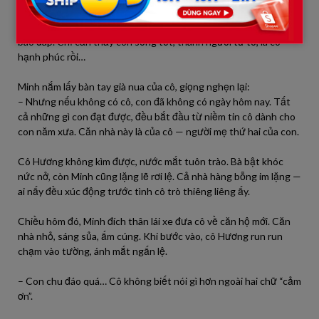
Cô Hương sững sờ, đôi mắt đỏ hoe, giọng run run:
– Minh… con làm vậy cô ngại lắm. Cô đâu dạy học vì mong trò
báo đáp. Chỉ cần thấy con sống tốt, thành người tử tế, là cô
hạnh phúc rồi…
Minh nắm lấy bàn tay già nua của cô, giọng nghẹn lại:
– Nhưng nếu không có cô, con đã không có ngày hôm nay. Tất
cả những gì con đạt được, đều bắt đầu từ niềm tin cô dành cho
con năm xưa. Căn nhà này là của cô — người mẹ thứ hai của con.
Cô Hương không kìm được, nước mắt tuôn trào. Bà bật khóc
nức nở, còn Minh cũng lặng lẽ rơi lệ. Cả nhà hàng bỗng im lặng —
ai nấy đều xúc động trước tình cô trò thiêng liêng ấy.
Chiều hôm đó, Minh đích thân lái xe đưa cô về căn hộ mới. Căn
nhà nhỏ, sáng sủa, ấm cúng. Khi bước vào, cô Hương run run
chạm vào tường, ánh mắt ngấn lệ.
– Con chu đáo quá… Cô không biết nói gì hơn ngoài hai chữ “cảm
ơn”.