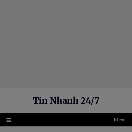
Skip
to
content
Tin Nhanh 24/7
Menu