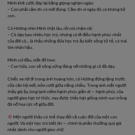
Minh khẽ cười, đáp lại bằng giọng nghẹn ngào:
– Con phải cảm ơn cô mới đúng. Cảm ơn vì ngày đó cô không bỏ
con.
Cô Hương nhìn Minh thật lâu, rồi nói chậm rãi:
– Cô dạy bao nhiêu học trò, nhưng có lẽ điều hạnh phúc nhất
của đời cô… là thấy những đứa học trò ấy biết sống tử tế, có trái
tim nhân hậu.
Minh cúi đầu, mắt đỏ hoe:
– Con hứa, con sẽ sống xứng đáng với những gì cô đã dạy.
Chiếc xe rời đi trong ánh hoàng hôn, cô Hương đứng lặng trước
cửa căn hộ mới, mỉm cười giữa nắng chiều. Trong ánh mắt người
thầy già ấy, long lanh niềm hạnh phúc giản dị — hạnh phúc của
người gieo hạt tri thức, nay được thấy hạt giống mình vun trồng
đã nở hoa rực rỡ giữa đời.
Một người thầy có thể thay đổi cả cuộc đời của một con
người. Và một học trò biết ơn — chính là phần thưởng quý giá
nhất dành cho người gieo chữ.