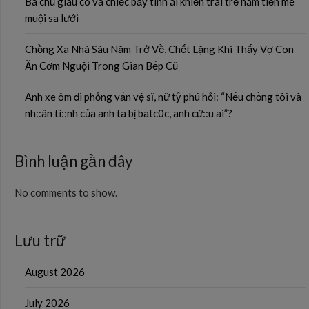
Bà chủ giàu có và chiếc bẫy tình ái khiến trai trẻ hám tiền mê
muội sa lưới
Chồng Xa Nhà Sáu Năm Trở Về, Chết Lặng Khi Thấy Vợ Con
Ăn Cơm Nguội Trong Gian Bếp Cũ
Anh xe ôm đi phỏng vấn vệ sĩ, nữ tỷ phú hỏi: “Nếu chồng tôi và
nh::ân tì::nh của anh ta bị batc0c, anh cứ::u ai”?
Bình luận gần đây
No comments to show.
Lưu trữ
August 2026
July 2026