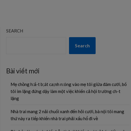
SEARCH
Search
Bài viết mới
Mẹ chồng h:ấ-t b;át ca;nh n:óng vào mẹ tôi giữa đám cưới, bố
tôi im lặng đứng dậy làm một việc khiến cả hội trường ch-t
lặng
Nhà trai mang 2 nải chuối xanh đến hỏi cưới, bà nội tôi mang
thứ này ra tiếp khiến nhà trai phải xấu hổ đi về