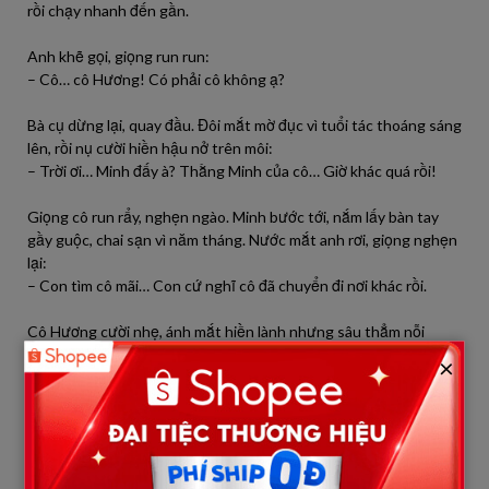
rồi chạy nhanh đến gần.
Anh khẽ gọi, giọng run run:
– Cô… cô Hương! Có phải cô không ạ?
Bà cụ dừng lại, quay đầu. Đôi mắt mờ đục vì tuổi tác thoáng sáng
lên, rồi nụ cười hiền hậu nở trên môi:
– Trời ơi… Minh đấy à? Thằng Minh của cô… Giờ khác quá rồi!
Giọng cô run rẩy, nghẹn ngào. Minh bước tới, nắm lấy bàn tay
gầy guộc, chai sạn vì năm tháng. Nước mắt anh rơi, giọng nghẹn
lại:
– Con tìm cô mãi… Con cứ nghĩ cô đã chuyển đi nơi khác rồi.
Cô Hương cười nhẹ, ánh mắt hiền lành nhưng sâu thẳm nỗi
buồn:
×
– Cô nghỉ hưu lâu rồi, giờ sống tạm ở căn phòng trọ nhỏ ngoài
ngoại ô. Cô có tuổi rồi, chẳng làm được gì nhiều. Dạy thêm mấy
đứa nhỏ quanh xóm, kiếm chút tiền thuốc men thôi con à.
Nghe vậy, ngực Minh thắt lại. Anh nhìn người phụ nữ già nua