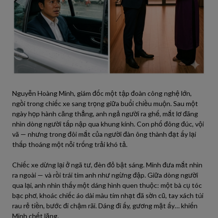
Nguyễn Hoàng Minh, giám đốc một tập đoàn công nghệ lớn,
ngồi trong chiếc xe sang trọng giữa buổi chiều muộn. Sau một
ngày họp hành căng thẳng, anh ngả người ra ghế, mắt lơ đãng
nhìn dòng người tấp nập qua khung kính. Con phố đông đúc, vội
vã — nhưng trong đôi mắt của người đàn ông thành đạt ấy lại
thấp thoáng một nỗi trống trải khó tả.
Chiếc xe dừng lại ở ngã tư, đèn đỏ bật sáng. Minh đưa mắt nhìn
ra ngoài — và rồi trái tim anh như ngừng đập. Giữa dòng người
qua lại, anh nhìn thấy một dáng hình quen thuộc: một bà cụ tóc
bạc phơ, khoác chiếc áo dài màu tím nhạt đã sờn cũ, tay xách túi
rau rẻ tiền, bước đi chậm rãi. Dáng đi ấy, gương mặt ấy… khiến
Minh chết lặng.