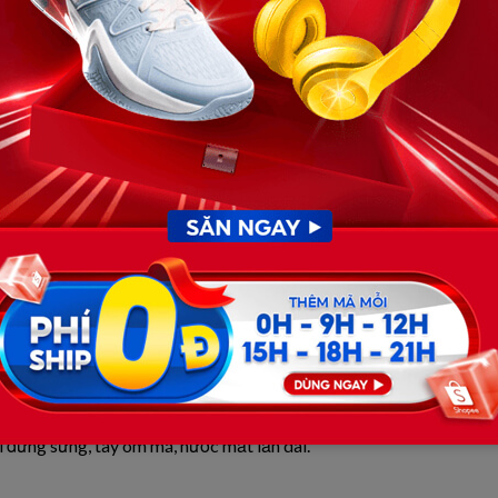
ăn việc làm ổn định, nhà cửa đàng hoàng, tôi giới thiệu thì
, quanh năm chỉ biết ruộng vườn, chẳng có tương lai gì rõ
ì đứng sững, tay ôm má, nước mắt lăn dài.