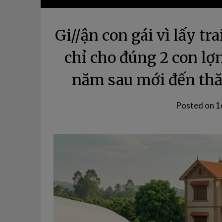
Gi//ận con gái vì lấy t
chỉ cho đúng 2 con lợ
năm sau mới đến th
Posted on
1