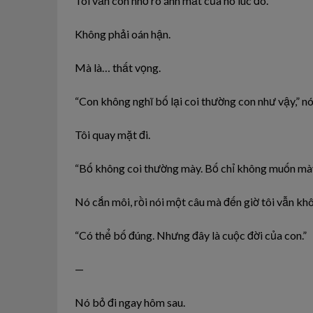
Tôi vẫn còn nhớ rõ ánh mắt của nó lúc đó.
Không phải oán hận.
Mà là… thất vọng.
“Con không nghĩ bố lại coi thường con như vậy,” nó 
Tôi quay mặt đi.
“Bố không coi thường mày. Bố chỉ không muốn mày
Nó cắn môi, rồi nói một câu mà đến giờ tôi vẫn kh
“Có thể bố đúng. Nhưng đây là cuộc đời của con.”
—
Nó bỏ đi ngay hôm sau.