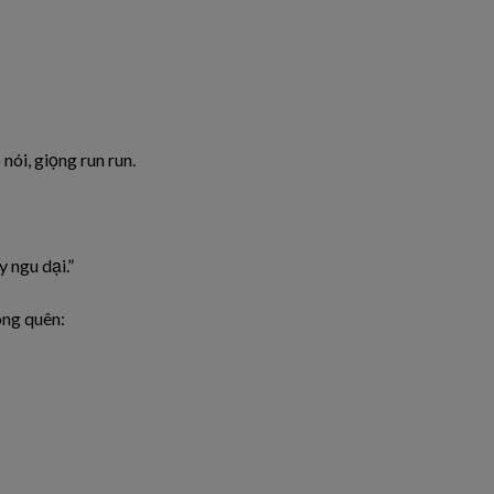
nói, giọng run run.
 ngu dại.”
ông quên: