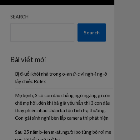
SEARCH
Search
Bài viết mới
Bị đ-uổi khỏi nhà trong o-an ứ-c vì ngh-i ng-ờ
lấy chiếc Rolex
Mẹ bệnh, 3 cô con dâu chẳng ngó ngàng gì còn
chê mẹ hôi, đến khi bà già yếu hẳn thì 3 con dâu
thay phiên nhau chăm bà tận tình l-ạ thường.
Con gái sinh nghi bèn lắp camera thì phát hiện
Sau 25 năm b-iến m-ất, người bố từng bỏ rơi mẹ
con tôi bất ngờ trở lại