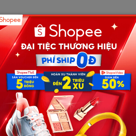
tơi đó à?”
 khổ như tao ngày xưa?”