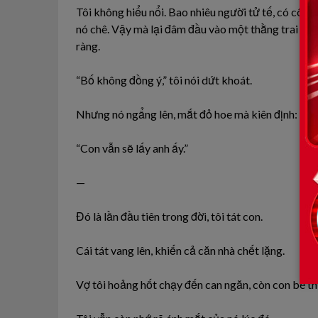
Tôi không hiểu nổi. Bao nhiêu người tử tế, có công 
nó chê. Vậy mà lại đâm đầu vào một thằng trai quê
ràng.
“Bố không đồng ý,” tôi nói dứt khoát.
Nhưng nó ngẩng lên, mắt đỏ hoe mà kiên định:
“Con vẫn sẽ lấy anh ấy.”
—
Đó là lần đầu tiên trong đời, tôi tát con.
Cái tát vang lên, khiến cả căn nhà chết lặng.
Vợ tôi hoảng hốt chạy đến can ngăn, còn con bé th