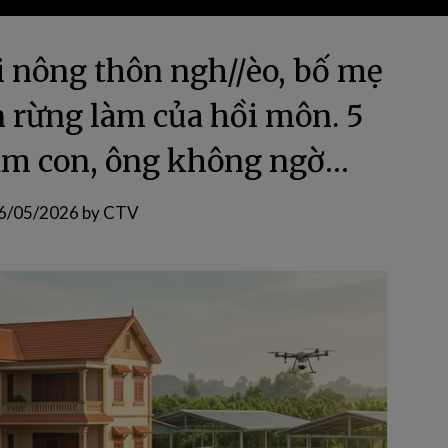
rai nông thôn ngh//èo, bố mẹ
n rừng làm của hồi môn. 5
ăm con, ông không ngờ…
6/05/2026
by
CTV