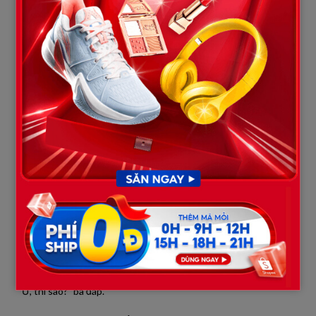
“Tiền đó… là tiền đền bù đất của bố tôi.”
Cả bàn im lặng.
Tuấn khựng lại.
Bà Hạnh nhìn tôi, ánh mắt không hề né tránh.
“Thì sao?”
Hai chữ đó.
Ngắn gọn.
Nhưng đủ để tôi hiểu… mọi thứ.
“Thì sao?” tôi nhắc lại.
“Ừ, thì sao?” bà đáp.