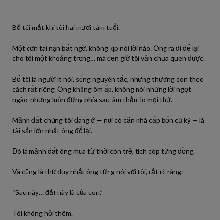
—
Bố tôi mất khi tôi hai mươi tám tuổi.
Một cơn tai nạn bất ngờ, không kịp nói lời nào. Ông ra đi để lại
cho tôi một khoảng trống… mà đến giờ tôi vẫn chưa quen được.
Bố tôi là người ít nói, sống nguyên tắc, nhưng thương con theo
cách rất riêng. Ông không ôm ấp, không nói những lời ngọt
ngào, nhưng luôn đứng phía sau, âm thầm lo mọi thứ.
Mảnh đất chúng tôi đang ở — nơi có căn nhà cấp bốn cũ kỹ — là
tài sản lớn nhất ông để lại.
Đó là mảnh đất ông mua từ thời còn trẻ, tích cóp từng đồng.
Và cũng là thứ duy nhất ông từng nói với tôi, rất rõ ràng:
“Sau này… đất này là của con.”
Tôi không hỏi thêm.