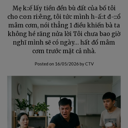
Mẹ k::ế lấy tiền đền bù đất của bố tôi
cho c:o:n ri:ê:ng, tôi tức mình h-ấ::t đ-:::ổ
mâm cơm, nói thẳng 1 điều khiến bà ta
không hé răng nửa lời Tôi chưa bao giờ
nghĩ mình sẽ có ngày… hất đổ mâm
cơm trước mặt cả nhà.
Posted on
16/05/2026
by
CTV