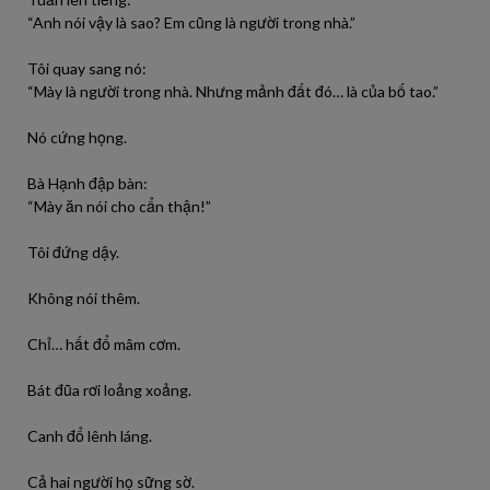
“Anh nói vậy là sao? Em cũng là người trong nhà.”
Tôi quay sang nó:
“Mày là người trong nhà. Nhưng mảnh đất đó… là của bố tao.”
Nó cứng họng.
Bà Hạnh đập bàn:
“Mày ăn nói cho cẩn thận!”
Tôi đứng dậy.
Không nói thêm.
Chỉ… hất đổ mâm cơm.
Bát đũa rơi loảng xoảng.
Canh đổ lênh láng.
Cả hai người họ sững sờ.