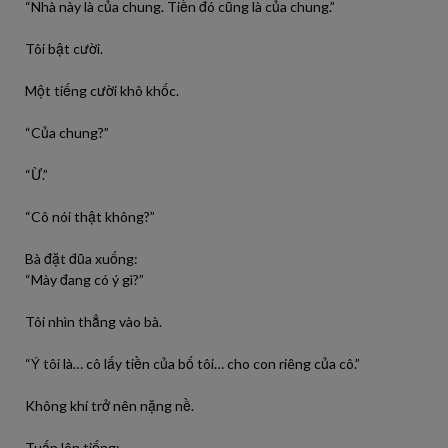
“Nhà này là của chung. Tiền đó cũng là của chung.”
Tôi bật cười.
Một tiếng cười khô khốc.
“Của chung?”
“Ừ.”
“Cô nói thật không?”
Bà đặt đũa xuống:
“Mày đang có ý gì?”
Tôi nhìn thẳng vào bà.
“Ý tôi là… cô lấy tiền của bố tôi… cho con riêng của cô.”
Không khí trở nên nặng nề.
Tuấn lên tiếng: