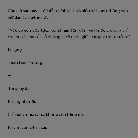
Câu mà sau này… tôi biết chính là thứ khiến bà Hạnh không bao
giờ dám lên tiếng nữa.
“Nếu cô còn tiếp tục… tôi sẽ làm đơn kiện. Và khi đó… không chỉ
căn hộ kia, mà tất cả những gì cô đang giữ… cũng sẽ phải trả lại.”
Im lặng.
Hoàn toàn im lặng.
—
Tôi quay đi.
Không nhìn lại.
Chỉ nghe phía sau… không còn tiếng nói.
Không còn tiếng cãi.