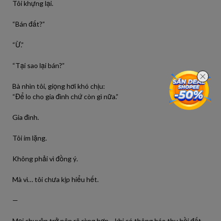
Tôi khựng lại.
“Bán đất?”
“Ừ.”
“Tại sao lại bán?”
Bà nhìn tôi, giọng hơi khó chịu:
“Để lo cho gia đình chứ còn gì nữa.”
Gia đình.
Tôi im lặng.
Không phải vì đồng ý.
Mà vì… tôi chưa kịp hiểu hết.
—
Mọi chuyện trở nên rõ ràng hơn… khi có thông báo thu hồi đất.