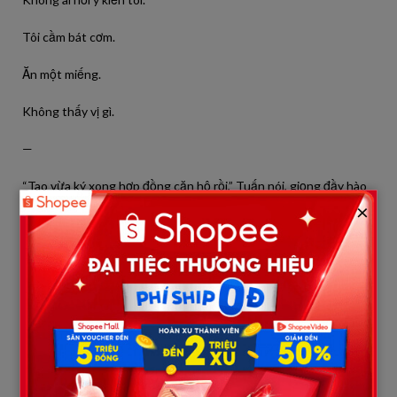
Tôi cầm bát cơm.
Ăn một miếng.
Không thấy vị gì.
—
“Tao vừa ký xong hợp đồng căn hộ rồi,” Tuấn nói, giọng đầy hào
hứng.
×
“Tốt quá,” bà Hạnh cười.
“Nhà mới đẹp lắm mẹ ạ.”
“Ừ, sau này có chỗ ổn định.”
Tôi đặt bát xuống.
Nhìn họ.