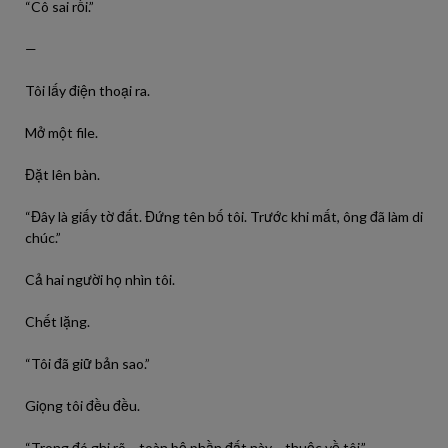
“Cô sai rồi.”
—
Tôi lấy điện thoại ra.
Mở một file.
Đặt lên bàn.
“Đây là giấy tờ đất. Đứng tên bố tôi. Trước khi mất, ông đã làm di
chúc.”
Cả hai người họ nhìn tôi.
Chết lặng.
“Tôi đã giữ bản sao.”
Giọng tôi đều đều.
“Trong đó ghi rõ… toàn bộ phần đất này… thuộc về tôi.”