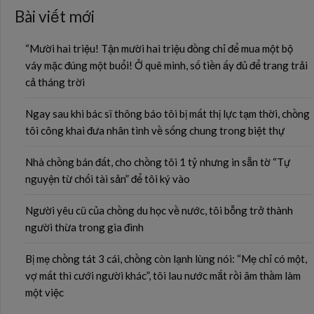
Bài viết mới
“Mười hai triệu! Tận mười hai triệu đồng chỉ để mua một bộ
váy mặc đúng một buổi! Ở quê mình, số tiền ấy đủ để trang trải
cả tháng trời
Ngay sau khi bác sĩ thông báo tôi bị mất thị lực tạm thời, chồng
tôi công khai đưa nhân tình về sống chung trong biệt thự
Nhà chồng bán đất, cho chồng tôi 1 tỷ nhưng in sẵn tờ “Tự
nguyện từ chối tài sản” để tôi ký vào
Người yêu cũ của chồng du học về nước, tôi bỗng trở thành
người thừa trong gia đình
Bị mẹ chồng tát 3 cái, chồng còn lạnh lùng nói: “Mẹ chỉ có một,
vợ mất thì cưới người khác”, tôi lau nước mắt rồi âm thầm làm
một việc