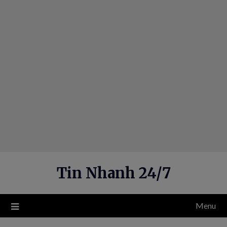
Skip
to
content
Tin Nhanh 24/7
Menu