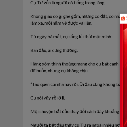
Cụ Tư vốn là người có tiếng trong làng.
Không giàu có gì ghê gớm, nhưng có đất, có nhà, c
làm xa, mỗi năm về được vài lần.
Từ ngày bà mất, cụ sống lủi thủi một mình.
Ban đầu, ai cũng thương.
Hàng xóm thỉnh thoảng mang cho cụ bát canh, đĩa 
đỡ buồn, nhưng cụ không chịu.
“Tao quen cái nhà này rồi. Đi đâu cũng không bằng.
Cụ nói vậy, rồi ở lì.
Mọi chuyện bắt đầu thay đổi cách đây khoảng mộ
Người ta bắt đầu thấy cụ Tư ra ngoài nhiều hơn.