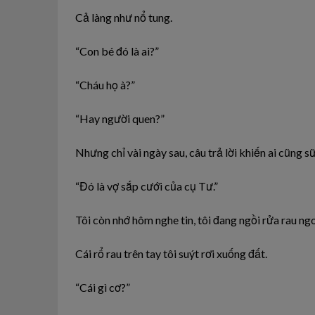
Cả làng như nổ tung.
“Con bé đó là ai?”
“Cháu họ à?”
“Hay người quen?”
Nhưng chỉ vài ngày sau, câu trả lời khiến ai cũng s
“Đó là vợ sắp cưới của cụ Tư.”
Tôi còn nhớ hôm nghe tin, tôi đang ngồi rửa rau ngo
Cái rổ rau trên tay tôi suýt rơi xuống đất.
“Cái gì cơ?”