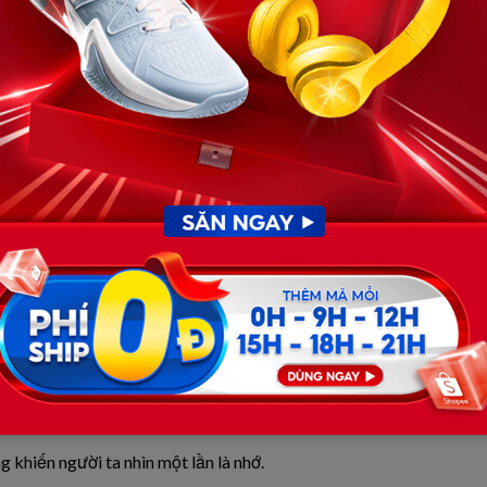
trước.
ó hôm còn xịt nước hoa.
 khiến người ta nhìn một lần là nhớ.