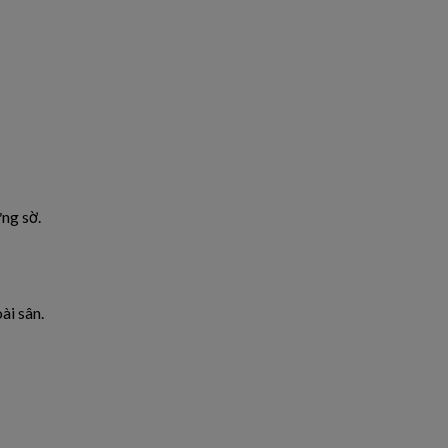
ững sờ.
ài sân.