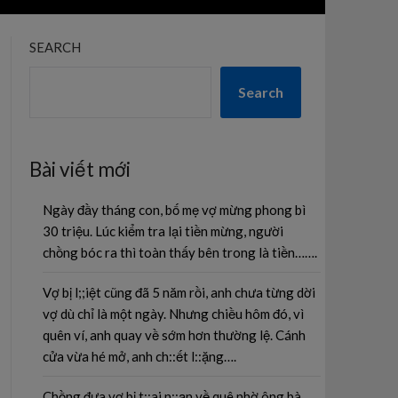
SEARCH
Search
Bài viết mới
Ngày đầy tháng con, bố mẹ vợ mừng phong bì
30 triệu. Lúc kiểm tra lại tiền mừng, người
chồng bóc ra thì toàn thấy bên trong là tiền…….
Vợ bị l;;iệt cũng đã 5 năm rồi, anh chưa từng dời
vợ dù chỉ là một ngày. Nhưng chiều hôm đó, vì
quên ví, anh quay về sớm hơn thường lệ. Cánh
cửa vừa hé mở, anh ch::ết l::ặng….
Chồng đưa vợ bị t::ai n::ạn về quê nhờ ông bà