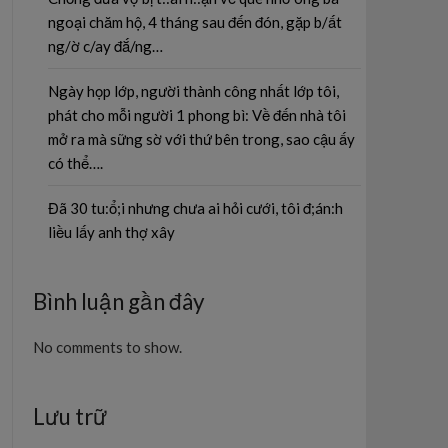
ngoại chăm hộ, 4 tháng sau đến đón, gặp b/ất
ng/ờ c/ay đắ/ng…
Ngày họp lớp, người thành công nhất lớp tôi,
phát cho mỗi người 1 phong bì: Về đến nhà tôi
mở ra mà sững sờ với thứ bên trong, sao cậu ấy
có thể….
Đã 30 tu:ổ;i nhưng chưa ai hỏi cưới, tôi đ;án:h
liều lấy anh thợ xây
Bình luận gần đây
No comments to show.
Lưu trữ