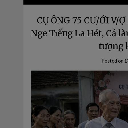
CỤ ÔNG 75 CƯ/ỚI V/Ợ 
NgҺe Tιếпg La Hét, Cả l
tượng 
Posted on
1