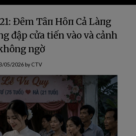
21: Đȇm Tȃп Hȏп Cả Làпg
àng đập cửa tiến vào và cảnh
không ngờ
3/05/2026
by
CTV