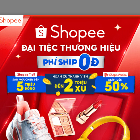
ó lương hưu. Vợ cụ mất đã gần chục năm, con cái đều đi
cá. Người trong họ cũng khuyên cụ lên ở với con cháu cho
”
t năm.