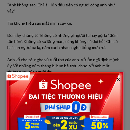
“Anh không sao. Chỉ là… lần đầu tiên có người cõng anh như
vậy.”
Tôi không hiểu sao mắt mình cay xè.
Đêm ấy, chúng tôi không có những gì người ta hay gọi là “đêm
tân hôn”. Không có sự lãng mạn, cũng không có đòi hỏi. Chỉ có
hai con người xa lạ, nằm cạnh nhau, nghe tiếng mưa rơi.
Anh kể cho tôi nghe về tuổi thơ của anh. Về lần ngã định mệnh
ấy. Về những năm tháng bị bạn bè trêu chọc. Về ánh mắt
thương hại của người đời.
×
“Anh từng nghĩ sẽ không bao giờ lấy vợ,” anh nói, giọng nhỏ lại.
“Không ai muốn gắn đời với một người như anh.”
Tôi quay mặt đi. Tôi không dám nói rằng mình cũng không muốn.
Những ngày sau đó, tôi bắt đầu cuộc sống mới. Tôi đẩy xe lăn
cho anh ra sân, nấu cơm, giặt giũ. Nhà anh khá giả thật, nhưng
không có tiếng cười. Mẹ anh nghiêm khắc, coi tôi như người ở.