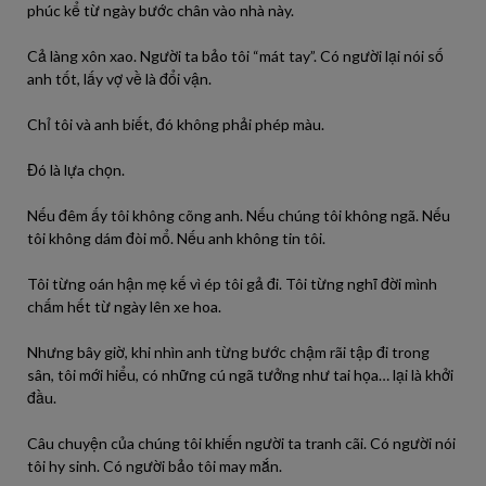
phúc kể từ ngày bước chân vào nhà này.
Cả làng xôn xao. Người ta bảo tôi “mát tay”. Có người lại nói số
anh tốt, lấy vợ về là đổi vận.
Chỉ tôi và anh biết, đó không phải phép màu.
Đó là lựa chọn.
Nếu đêm ấy tôi không cõng anh. Nếu chúng tôi không ngã. Nếu
tôi không dám đòi mổ. Nếu anh không tin tôi.
Tôi từng oán hận mẹ kế vì ép tôi gả đi. Tôi từng nghĩ đời mình
chấm hết từ ngày lên xe hoa.
Nhưng bây giờ, khi nhìn anh từng bước chậm rãi tập đi trong
sân, tôi mới hiểu, có những cú ngã tưởng như tai họa… lại là khởi
đầu.
Câu chuyện của chúng tôi khiến người ta tranh cãi. Có người nói
tôi hy sinh. Có người bảo tôi may mắn.