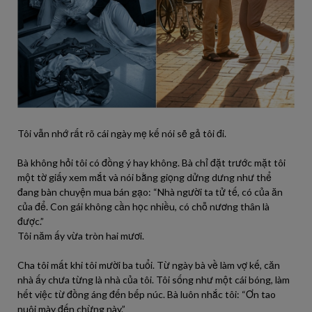
Tôi vẫn nhớ rất rõ cái ngày mẹ kế nói sẽ gả tôi đi.
Bà không hỏi tôi có đồng ý hay không. Bà chỉ đặt trước mặt tôi
một tờ giấy xem mắt và nói bằng giọng dửng dưng như thể
đang bàn chuyện mua bán gạo: “Nhà người ta tử tế, có của ăn
của để. Con gái không cần học nhiều, có chỗ nương thân là
được.”
Tôi năm ấy vừa tròn hai mươi.
Cha tôi mất khi tôi mười ba tuổi. Từ ngày bà về làm vợ kế, căn
nhà ấy chưa từng là nhà của tôi. Tôi sống như một cái bóng, làm
hết việc từ đồng áng đến bếp núc. Bà luôn nhắc tôi: “Ơn tao
nuôi mày đến chừng này.”