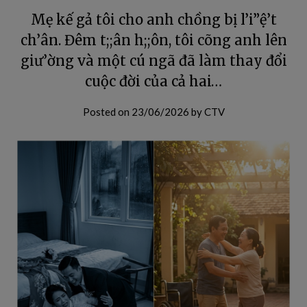
Mẹ kế gả tôi cho anh chồng bị l’i”ệ’t
ch’ân. Đêm t;;ân h;;ôn, tôi cõng anh lên
giư’ờng và một cú ngã đã làm thay đổi
cuộc đời của cả hai…
Posted on
23/06/2026
by
CTV