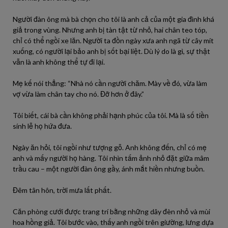
Người đàn ông mà bà chọn cho tôi là anh cả của một gia đình khá
giả trong vùng. Nhưng anh bị tàn tật từ nhỏ, hai chân teo tóp,
chỉ có thể ngồi xe lăn. Người ta đồn ngày xưa anh ngã từ cây mít
xuống, có người lại bảo anh bị sốt bại liệt. Dù lý do là gì, sự thật
vẫn là anh không thể tự đi lại.
Mẹ kế nói thẳng: “Nhà nó cần người chăm. Mày về đó, vừa làm
vợ vừa làm chân tay cho nó. Đỡ hơn ở đây.”
Tôi biết, cái bà cần không phải hạnh phúc của tôi. Mà là số tiền
sính lễ họ hứa đưa.
Ngày ăn hỏi, tôi ngồi như tượng gỗ. Anh không đến, chỉ có mẹ
anh và mấy người họ hàng. Tôi nhìn tấm ảnh nhỏ đặt giữa mâm
trầu cau – một người đàn ông gầy, ánh mắt hiền nhưng buồn.
Đêm tân hôn, trời mưa lất phất.
Căn phòng cưới được trang trí bằng những dây đèn nhỏ và mùi
hoa hồng giả. Tôi bước vào, thấy anh ngồi trên giường, lưng dựa