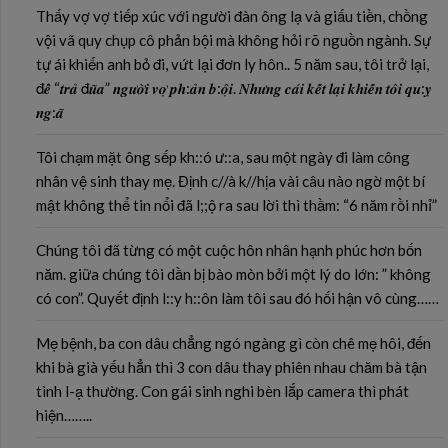
Thấy vợ vợ tiếp xúc với người đàn ông lạ và giấu tiền, chồng
vội vã quy chụp cô phản bội mà không hỏi rõ nguồn ngành. Sự
tự ái khiến anh bỏ đi, vứt lại đơn ly hôn.. 5 năm sau, tôi trở lại,
đ𝒆̂̉ “𝒕𝒓𝒂̉ đ𝒖̃𝒂” 𝒏𝒈𝒖̛𝒐̛̀𝒊 𝒗𝒐̛̣ 𝒑𝒉:𝒂̉𝒏 𝒃:𝒐̣̂𝒊. 𝑵𝒉𝒖̛𝒏𝒈 𝒄𝒂́𝒊 𝒌𝒆̂́𝒕 𝒍𝒂̣𝒊 𝒌𝒉𝒊𝒆̂́𝒏 𝒕𝒐̂𝒊 𝒒𝒖:𝒚̣
𝒏𝒈:𝒂̃
Tôi chạm mặt ông sếp kh::ó ư::a, sau một ngày đi làm công
nhân vệ sinh thay mẹ. Định c//à k//hịa vài câu nào ngờ một bí
mật không thể tin nổi đã l;;ộ ra sau lời thì thầm: “6 năm rồi nhỉ”
Chúng tôi đã từng có một cuộc hôn nhân hạnh phúc hơn bốn
năm. giữa chúng tôi dần bị bào mòn bởi một lý do lớn: ” không
có con”. Quyết định l::y h::ôn làm tôi sau đó hối hận vô cùng……
Mẹ bệnh, ba con dâu chẳng ngó ngàng gì còn chê mẹ hôi, đến
khi bà già yếu hẳn thì 3 con dâu thay phiên nhau chăm bà tận
tình l-ạ thường. Con gái sinh nghi bèn lắp camera thì phát
hiện……..