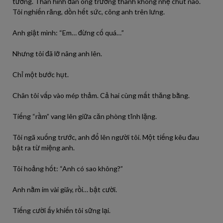
tưởng. Thân hình đàn ông trưởng thành không nhẹ chút nào.
Tôi nghiến răng, dồn hết sức, cõng anh trên lưng.
Anh giật mình: “Em… đừng cố quá…”
Nhưng tôi đã lỡ nâng anh lên.
Chỉ một bước hụt.
Chân tôi vấp vào mép thảm. Cả hai cùng mất thăng bằng.
Tiếng “rầm” vang lên giữa căn phòng tĩnh lặng.
Tôi ngã xuống trước, anh đổ lên người tôi. Một tiếng kêu đau
bật ra từ miệng anh.
Tôi hoảng hốt: “Anh có sao không?”
Anh nằm im vài giây, rồi… bật cười.
Tiếng cười ấy khiến tôi sững lại.