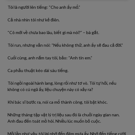
Tôi là người lên tiếng: “Cho anh ấy mổ.”
Cả nhà nhìn tôi như kẻ điên.
“Cô mới về chưa bao lâu, biết gì mà nói?” – bà gắt.
Tôi run, nhưng vẫn nói: “Nếu không thử, anh ấy sẽ đau cả đời.”
Cuối cùng, anh nắm tay tôi, bảo: “Anh tin em.”
Ca phẫu thuật kéo dài sáu tiếng.
Tôi ngồi ngoài hành lang, lòng rối như tơ vò. Tôi tự hỏi, nếu
không có cú ngã ấy, liệu chuyện này có xảy ra?
Khi bác sĩ bước ra, nói ca mổ thành công, tôi bật khóc.
Những tháng tập vật lý trị liệu sau đó là chuỗi ngày gian nan.
Anh đau đến toát mồ hôi. Nhiều lúc muốn bỏ cuộc.
Mỗi lần như vậy, tôi lại nhớ đến đêm mưa ấy. Nhớ đến tiếng cười