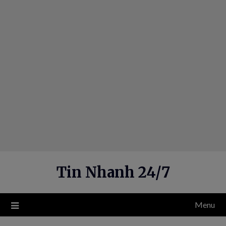
Skip
to
content
Tin Nhanh 24/7
Menu