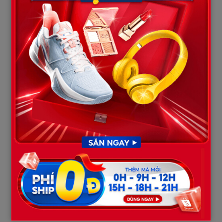
Anh thì khác.
Anh luôn tìm cách đỡ đần tôi trong khả năng của mình. Anh học
cách nấu ăn khi ngồi xe lăn. Anh phụ tôi gấp quần áo. Anh đọc
sách cho tôi nghe vào buổi tối.
Dần dần, tôi nhận ra, trong căn nhà này, người duy nhất thật sự
coi tôi là vợ… là anh.
Cú ngã đêm tân hôn tưởng chỉ là tai nạn nhỏ. Nhưng một tuần
sau, anh bắt đầu than đau lưng. Cơn đau ngày một nặng. Gia
đình đưa anh lên bệnh viện tỉnh.
Kết quả chụp phim khiến tất cả sững sờ.
Cú ngã ấy làm lệch một đốt sống vốn đã tổn thương từ nhỏ.
Nhưng chính sự lệch đó lại mở ra một cơ hội. Bác sĩ nói nếu phẫu
thuật chỉnh lại, có khả năng cải thiện vận động.
Mẹ anh do dự. Bà sợ rủi ro. Sợ tốn tiền.