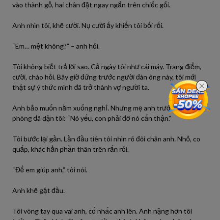
vào thành gỗ, hai chân đặt ngay ngắn trên chiếc gối.
Anh nhìn tôi, khẽ cười. Nụ cười ấy khiến tôi bối rối.
“Em… mệt không?” – anh hỏi.
Tôi không biết trả lời sao. Cả ngày tôi như cái máy. Trang điểm,
cười, chào hỏi. Bây giờ đứng trước người đàn ông này, tôi mới
thật sự ý thức mình đã trở thành vợ người ta.
Anh bảo muốn nằm xuống nghỉ. Nhưng mẹ anh trước khi ra khỏi
phòng đã dặn tôi: “Nó yếu, con phải đỡ nó cẩn thận.”
Tôi bước lại gần. Lần đầu tiên tôi nhìn rõ đôi chân anh. Nhỏ, co
quắp, khác hẳn phần thân trên rắn rỏi.
“Để em giúp anh,” tôi nói.
Anh khẽ gật đầu.
Tôi vòng tay qua vai anh, cố nhấc anh lên. Anh nặng hơn tôi