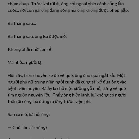
chậm chạp. Trước khi rời đi, ông chỉ ngoái nhìn cánh cổng lần
cuối… nơi con gái ông đang sống mà ông không được phép gặp.
Ba tháng sau…
Ba tháng sau, ông Ba được mổ.
Không phải nhờ con rể.
Mà nhờ… người lạ.
Hôm ấy, trên chuyến xe đò về quê, ông đau quá ngất xỉu. Một
người phụ nữ trung niên ngồi cạnh đã cùng tài xế đưa ông vào
bệnh viện huyện. Bà ấy là chủ một xưởng gỗ nhỏ, từng về quê
tìm nguồn nguyên liệu. Thấy ông hiền lành, lại không có người
thân đi cùng, bà đứng ra ứng trước viện phí.
Sau ca mổ, bà hỏi ông:
— Chú còn ai không?