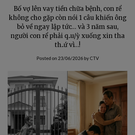
Bố vợ lên vay tiền chữa bệnh, con rể
không cho gặp còn nói 1 câu khiến ông
bỏ về ngay lập tức… và 3 năm sau,
người con rể phải q..u/ỳ xuống xin tha
th..ứ vì…!
Posted on
23/06/2026
by
CTV