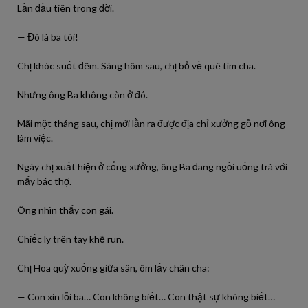
Lần đầu tiên trong đời.
— Đó là ba tôi!
Chị khóc suốt đêm. Sáng hôm sau, chị bỏ về quê tìm cha.
Nhưng ông Ba không còn ở đó.
Mãi một tháng sau, chị mới lần ra được địa chỉ xưởng gỗ nơi ông
làm việc.
Ngày chị xuất hiện ở cổng xưởng, ông Ba đang ngồi uống trà với
mấy bác thợ.
Ông nhìn thấy con gái.
Chiếc ly trên tay khẽ run.
Chị Hoa quỳ xuống giữa sân, ôm lấy chân cha:
— Con xin lỗi ba… Con không biết… Con thật sự không biết…