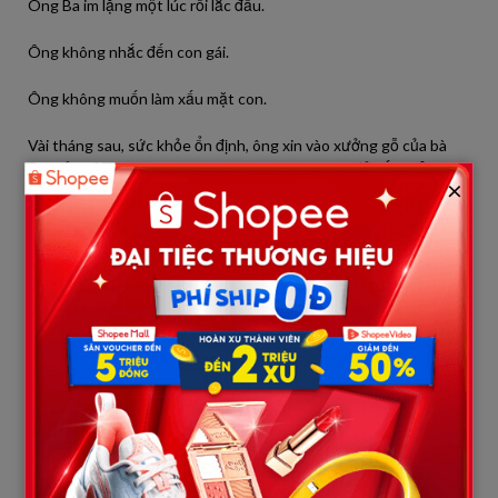
Ông Ba im lặng một lúc rồi lắc đầu.
Ông không nhắc đến con gái.
Ông không muốn làm xấu mặt con.
Vài tháng sau, sức khỏe ổn định, ông xin vào xưởng gỗ của bà
làm bảo vệ trông kho. Lương không cao, nhưng đủ sống. Ông
×
chăm chỉ, thật thà, được mọi người quý mến.
Ba năm trôi qua.
Ông Ba khỏe lại, tóc bạc thêm nhưng lưng đã thẳng hơn. Ông
chưa từng quay lại căn biệt thự ấy. Cũng chưa từng gọi cho con
gái.
Ông nghĩ… chắc con sống tốt là được.
Còn phía bên kia.
Ba năm sau, công ty của người con rể phá sản.