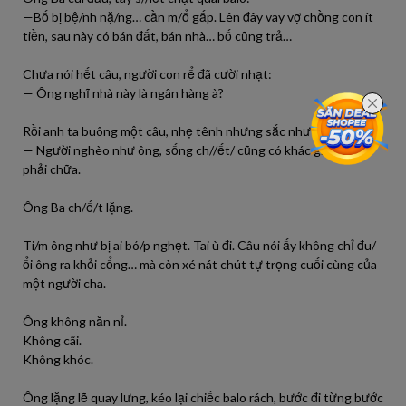
—Bố bị bệ/nh nặ/ng… cần m/ổ gấp. Lên đây vay vợ chồng con ít
tiền, sau này có bán đất, bán nhà… bố cũng trả…
Chưa nói hết câu, người con rể đã cười nhạt:
— Ông nghĩ nhà này là ngân hàng à?
Rồi anh ta buông một câu, nhẹ tênh nhưng sắc như dao:
— Người nghèo như ông, sống ch//ết/ cũng có khác gì đâu mà
phải chữa.
Ông Ba ch/ế/t lặng.
Ti/m ông như bị ai bó/p nghẹt. Tai ù đi. Câu nói ấy không chỉ đu/
ổi ông ra khỏi cổng… mà còn xé nát chút tự trọng cuối cùng của
một người cha.
Ông không năn nỉ.
Không cãi.
Không khóc.
Ông lặng lẽ quay lưng, kéo lại chiếc balo rách, bước đi từng bước