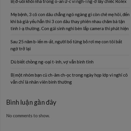
Bị đ-uổi khỏi nhà trong o-an ứ-c vì ngh-i ng-ờ lấy chiếc Rolex
Mẹ bệnh, 3 cô con dâu chẳng ngó ngàng gì còn chê mẹ hôi, đến
khi bà già yếu hẳn thì 3 con dâu thay phiên nhau chăm bà tận
tình l-ạ thường. Con gái sinh nghi bèn lắp camera thì phát hiện
Sau 25 năm b-iến m-ất, người bố từng bỏ rơi mẹ con tôi bất
ngờ trở lại
Dù biết chồng ng-oại t-ình, vợ vẫn bình tĩnh
Bị một nhóm bạn cũ ch-âm ch-ọc trong ngày họp lớp vì nghĩ cô
vẫn chỉ là nhân viên bình thường
Bình luận gần đây
No comments to show.