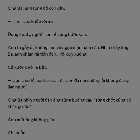
Ông Ba lúng túng đỡ con dậy.
— Thôi… ba khỏe rồi mà.
Đúng lúc ấy, người con rể cũng bước vào.
Anh ta gầy đi, không còn vẻ ngạo mạn năm nào. Nhìn thấy ông
Ba, anh chậm rãi tiến đến… rồi quỳ xuống.
Cả xưởng gỗ im bặt.
— Con… xin lỗi ba. Con sai rồi. Con đã nói những lời không đáng
làm người.
Ông Ba nhìn người đàn ông từng buông câu “sống chết cũng có
khác gì đâu”.
Ánh mắt ông không giận.
Chỉ buồn.