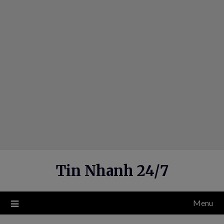
Skip
to
content
Tin Nhanh 24/7
Menu