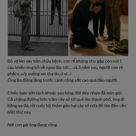
Bố vợ lên vay tiền chữa bệnh, con rể không cho gặp còn nói 1
câu khiến ông bỏ về ngay lập tức… và 3 năm sau, người con rể
phải q..u/ỳ xuống xin tha th..ứ vì…!
Ông Ba đứng lặng trước cánh cổng sắt cao quá đầu người.
Chiếc balo sờn rách khoác sau lưng, đôi dép nhựa đã mòn gót.
Cả chặng đường hơn trăm cây số từ quê lên thành phố, ông đi
bằng xe đò, rồi cuốc bộ thêm gần hai cây số nữa để tìm đến căn
biệt thự này.
Nơi con gái ông đang sống.