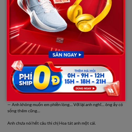
Một thương vụ đầu tư sai lầm, nợ ngân hàng chồng chất. Căn
biệt thự bị siết nợ. Xe sang bán sạch. Bạn bè làm ăn quay lưng.
Đúng lúc ấy, người vợ — chị Hoa — mới biết chuyện năm xưa.
Hôm đó, chị tình cờ gặp một người quen ở quê lên thành phố.
Người này kể:
— Ba chị hồi đó bệnh nặng lắm. Lên tìm chị mà không gặp được.
May có người cứu chứ không thì…
Chị Hoa chết lặng.
Về nhà, chị hỏi chồng. Ban đầu anh ta chối. Nhưng trước ánh
mắt đỏ hoe của vợ, cuối cùng cũng thừa nhận.
— Anh không muốn em phiền lòng… Với lại anh nghĩ… ông ấy có
sống thêm cũng…
Anh chưa nói hết câu thì chị Hoa tát anh một cái.