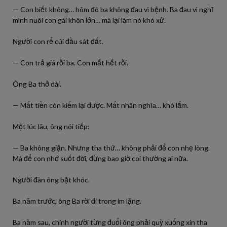
— Con biết không… hôm đó ba không đau vì bệnh. Ba đau vì nghĩ
mình nuôi con gái khôn lớn… mà lại làm nó khó xử.
Người con rể cúi đầu sát đất.
— Con trả giá rồi ba. Con mất hết rồi.
Ông Ba thở dài.
— Mất tiền còn kiếm lại được. Mất nhân nghĩa… khó lắm.
Một lúc lâu, ông nói tiếp:
— Ba không giận. Nhưng tha thứ… không phải để con nhẹ lòng.
Mà để con nhớ suốt đời, đừng bao giờ coi thường ai nữa.
Người đàn ông bật khóc.
Ba năm trước, ông Ba rời đi trong im lặng.
Ba năm sau, chính người từng đuổi ông phải quỳ xuống xin tha