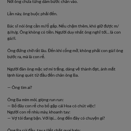
Nơi ông chưa từng dám bước chân vào.
Lần này, ông buộc phải đến.
Bác sĩ nói ông cần m//ổ gấp. Nếu chậm thêm, khó giữ được m/
ạ//n/g. Ông không có tiền. Người duy nhất ông nghĩ tới… là con
gá//i.
Ông đứng chờ rất lâu. Đến khi cổng mở, không phải con gá/i ông
bước ra, mà là con rể.
Người đàn ông mặc sơ mi trắng, dáng vẻ thành đạt, ánh mắt
lạnh lùng quét từ đầu đến chân ông Ba.
— Ông tìm ai?
Ông Ba mím môi, giọng run run:
— Bố đây con rể cho bố gặp cái Hoa có chút việc!
Người con rể nhíu mày, khoanh tay:
— Vợ tôi đang bận. Với lại… ông đến đây có chuyện gì?
Ông Ba cúi đầu, tay s//iết chặt quai balo: