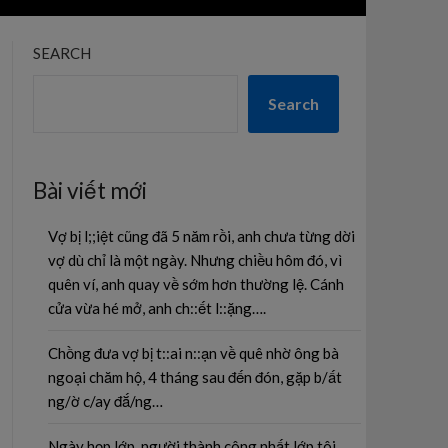
SEARCH
Search
Bài viết mới
Vợ bị l;;iệt cũng đã 5 năm rồi, anh chưa từng dời
vợ dù chỉ là một ngày. Nhưng chiều hôm đó, vì
quên ví, anh quay về sớm hơn thường lệ. Cánh
cửa vừa hé mở, anh ch::ết l::ặng….
Chồng đưa vợ bị t::ai n::ạn về quê nhờ ông bà
ngoại chăm hộ, 4 tháng sau đến đón, gặp b/ất
ng/ờ c/ay đắ/ng…
Ngày họp lớp, người thành công nhất lớp tôi,