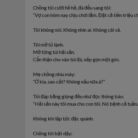
Chồng tôi cười hề hề, đá đểu sang tôi:
“Vợ con hôm nay chịu chơi lắm. Đặt cả tiền triệu
Tôi không nói. Không nhìn ai. Không cãi vã.
Tôi mở tủ lạnh.
Mở từng túi hải sản.
Cẩn thận cho vào túi đá, xếp gọn một góc.
Mẹ chồng nhíu mày:
“Ơ kìa, sao cất? Không nấu nữa à?”
Tôi đáp bằng giọng đều như đọc thông báo:
“Hải sản này tôi mua cho con tôi. Nó bệnh cả tuần.
Không khí lập tức đặc quánh.
Chồng tôi bật dậy: