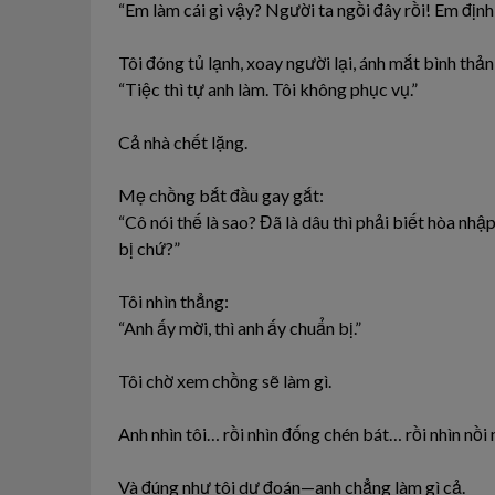
“Em làm cái gì vậy? Người ta ngồi đây rồi! Em định
Tôi đóng tủ lạnh, xoay người lại, ánh mắt bình thản
“Tiệc thì tự anh làm. Tôi không phục vụ.”
Cả nhà chết lặng.
Mẹ chồng bắt đầu gay gắt:
“Cô nói thế là sao? Đã là dâu thì phải biết hòa nh
bị chứ?”
Tôi nhìn thẳng:
“Anh ấy mời, thì anh ấy chuẩn bị.”
Tôi chờ xem chồng sẽ làm gì.
Anh nhìn tôi… rồi nhìn đống chén bát… rồi nhìn nồi 
Và đúng như tôi dự đoán—anh chẳng làm gì cả.