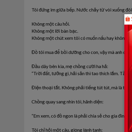
Tôi đứng im giữa bếp. Nước chảy từ vòi xuống đôi 
Không một câu hỏi.
Không một lời bàn bạc.
Không một chút xem tôi có muốn nấu hay không.
Đồ tôi mua để bồi dưỡng cho con, vậy mà anh coi nh
Đầu dây bên kia, mẹ chồng cười ha hả:
“Trời đất, tưởng gì, hải sản thì tao thích lắm. Tầ
Điện thoại tắt. Không phải tiếng tút tút, mà là tiến
Chồng quay sang nhìn tôi, hãnh diện:
“Em xem, có đồ ngon là phải chia sẻ cho gia đình. 
Tôi chỉ hỏi một câu, giọng lạnh tanh: