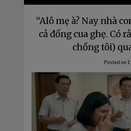
“Alô mẹ à? Nay nhà co
cả đống cua ghẹ. Có 
chồng tôi) qu
Posted on
1