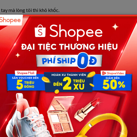
tay mà lòng tôi thì khô khốc.
ư tài sản của cả họ. Tự tiện rủ rê. Tự tiện mời mọc.
m 10 phút mẹ với Hương qua. Con chuẩn bị đi!”
g tôn trọng trong tôi vừa rơi xuống đáy.
Nhà mình đông vui mới phúc.”