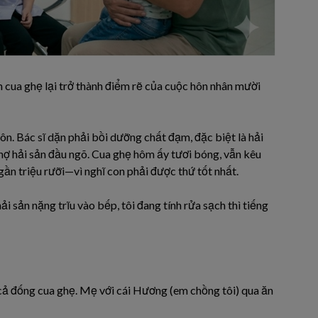
n cua ghẹ lại trở thành điểm rẽ của cuộc hôn nhân mười
nôn. Bác sĩ dặn phải bồi dưỡng chất đạm, đặc biệt là hải
chợ hải sản đầu ngõ. Cua ghẹ hôm ấy tươi bóng, vẫn kêu
gần triệu rưỡi—vì nghĩ con phải được thứ tốt nhất.
ải sản nặng trĩu vào bếp, tôi đang tính rửa sạch thì tiếng
cả đống cua ghẹ. Mẹ với cái Hương (em chồng tôi) qua ăn