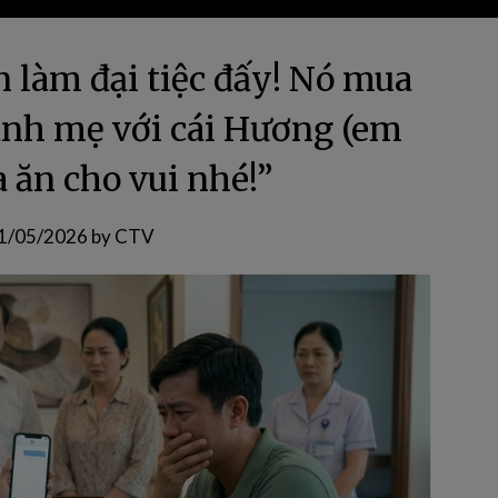
n làm đại tiệc đấy! Nó mua
rảnh mẹ với cái Hương (em
a ăn cho vui nhé!”
1/05/2026
by
CTV