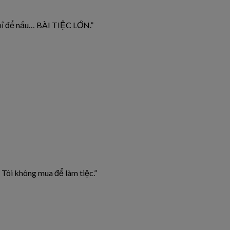
 chỉ để nấu… BÀI TIỆC LỚN.”
 Tôi không mua để làm tiệc.”