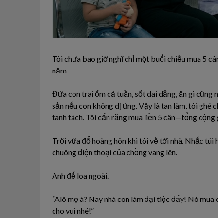
Tôi chưa bao giờ nghĩ chỉ một buổi chiều mua 5 câ
năm.
Đứa con trai ốm cả tuần, sốt dai dẳng, ăn gì cũng 
sản nếu con không dị ứng. Vậy là tan làm, tôi ghé 
tanh tách. Tôi cắn răng mua liền 5 cân—tổng cộng 
Trời vừa đổ hoàng hôn khi tôi về tới nhà. Nhấc túi h
chuông điện thoại của chồng vang lên.
Anh để loa ngoài.
“Alô mẹ à? Nay nhà con làm đại tiệc đấy! Nó mua 
cho vui nhé!”