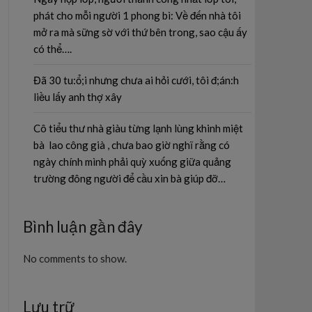
phát cho mỗi người 1 phong bì: Về đến nhà tôi
mở ra mà sững sờ với thứ bên trong, sao cậu ấy
có thể….
Đã 30 tu:ổ;i nhưng chưa ai hỏi cưới, tôi đ;án:h
liều lấy anh thợ xây
Cô tiểu thư nhà giàu từng lạnh lùng khinh miệt
bà lao công già , chưa bao giờ nghĩ rằng có
ngày chính mình phải quỳ xuống giữa quảng
trường đông người để cầu xin bà giúp đỡ…
Bình luận gần đây
No comments to show.
Lưu trữ