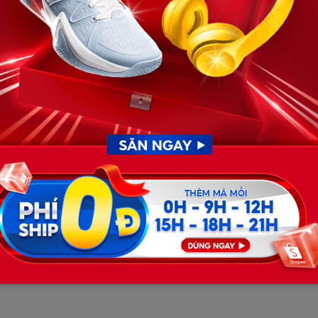
danh dự anh:
à. Làm sao tính toán vậy được? Em cứ nấu đi, người trong
ng đá, chân gác lên bàn như thể mình vừa làm một việc
úi hoa quả nhưng ném phịch lên bàn như cho có lệ.
.”
t câu nửa đùa nửa thật: