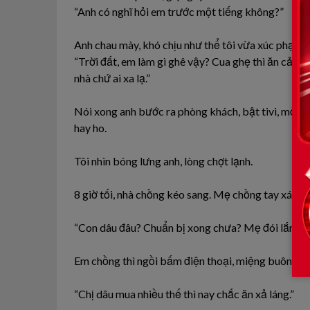
“Anh có nghĩ hỏi em trước một tiếng không?”
Anh chau mày, khó chịu như thể tôi vừa xúc phạm 
“Trời đất, em làm gì ghê vậy? Cua ghẹ thì ăn cả nh
nhà chứ ai xa lạ.”
Nói xong anh bước ra phòng khách, bật tivi, mở bó
hay ho.
Tôi nhìn bóng lưng anh, lòng chợt lạnh.
8 giờ tối, nhà chồng kéo sang. Mẹ chồng tay xách t
“Con dâu đâu? Chuẩn bị xong chưa? Mẹ đói lắm rồi
Em chồng thì ngồi bấm điện thoại, miệng buông mộ
“Chị dâu mua nhiều thế thì nay chắc ăn xả láng.”