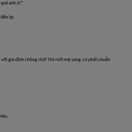
 quê anh à?”
 đến lạ:
ập với gia đình chồng chứ! Nó mời mẹ sang, cô phải chuẩn
niêu.