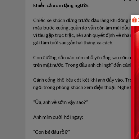
khiến cả xóm lặng người.
Chiếc xe khách dừng trước đầu làng khi đồng hồ vừ
màu bước xuống, quần áo vẫn còn ám mùi dầu máy 
vì tàu gặp trục trặc, nên anh quyết định về nhà n
gái tám tuổi sau gần hai tháng xa cách.
Con đường dẫn vào xóm nhỏ yên ắng sau cơn mưa. 
trên mặt nước. Trong đầu anh chỉ nghĩ đến cảnh con
Cánh cổng khẽ kêu cót két khi anh đẩy vào. Trong 
ngồi trong phòng khách xem điện thoại. Nghe tiếng
“Ủa, anh về sớm vậy sao?”
Anh mỉm cười, hỏi ngay:
“Con bé đâu rồi?”