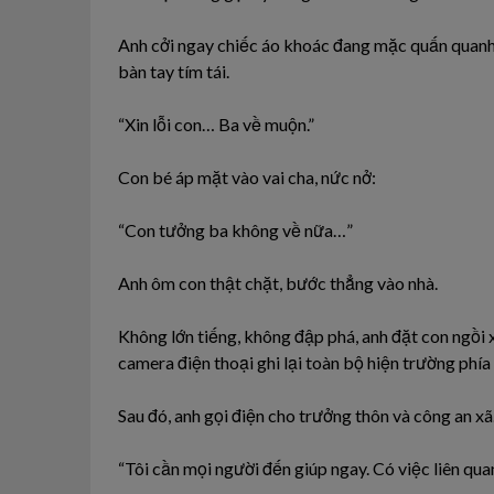
Anh cởi ngay chiếc áo khoác đang mặc quấn quanh n
bàn tay tím tái.
“Xin lỗi con… Ba về muộn.”
Con bé áp mặt vào vai cha, nức nở:
“Con tưởng ba không về nữa…”
Anh ôm con thật chặt, bước thẳng vào nhà.
Không lớn tiếng, không đập phá, anh đặt con ngồi 
camera điện thoại ghi lại toàn bộ hiện trường phía
Sau đó, anh gọi điện cho trưởng thôn và công an xã
“Tôi cần mọi người đến giúp ngay. Có việc liên quan