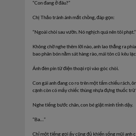
“Con đang ở đâu?”
Chị Thảo tránh ánh mắt chồng, đáp gọn:
“Ngoài chòi sau vườn. Nó nghịch quá nên tôi phạt.”
Không chờ nghe thêm lời nào, anh lao thẳng ra phí
bao phân bón nằm sát hàng rào, mái tôn cũ kêu lạc
Ánh đèn pin từ điện thoại rọi vào góc chòi.
Con gái anh đang co ro trên một tấm chiếu rách, ô
cạnh còn có mấy chiếc thùng nhựa đựng thuốc trừ 
Nghe tiếng bước chân, con bé giật mình tỉnh dậy.
“Ba…”
Chỉ một tiếng gọi ấy cũng đủ khiến sống mũi anh c