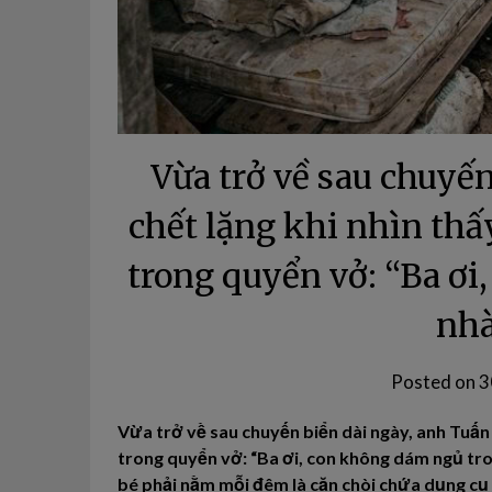
Vừa trở về sau chuyế
chết lặng khi nhìn thấ
trong quyển vở: “Ba ơ
nhà
Posted on
3
Vừa trở về sau chuyến biển dài ngày, anh Tuấn 
trong quyển vở: “Ba ơi, con không dám ngủ tro
bé phải nằm mỗi đêm là căn chòi chứa dụng cụ