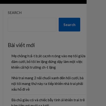
SEARCH
Search
Bài viết mới
Mẹ chồng h:ấ-t b;át ca;nh n:óng vào mẹ tôi giữa
đám cưới, bố tôi im lặng đứng dậy làm một việc
khiến cả hội trường ch-t lặng
Nhà trai mang 2 nải chuối xanh đến hỏi cưới, bà
nội tôi mang thứ này ra tiếp khiến nhà trai phải
xấu hổ đi về
Bà chủ giàu có và chiếc bẫy tình ái khiến trai trẻ
hám tiền mê muội sa lưới