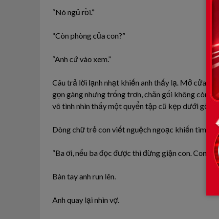
“Nó ngủ rồi.”
“Còn phòng của con?”
“Anh cứ vào xem.”
Câu trả lời lạnh nhạt khiến anh thấy lạ. Mở cửa p
gọn gàng nhưng trống trơn, chăn gối không còn. Tr
vô tình nhìn thấy một quyển tập cũ kẹp dưới gối. 
Dòng chữ trẻ con viết nguệch ngoạc khiến tim anh 
“Ba ơi, nếu ba đọc được thì đừng giận con. Con kh
Bàn tay anh run lên.
Anh quay lại nhìn vợ.