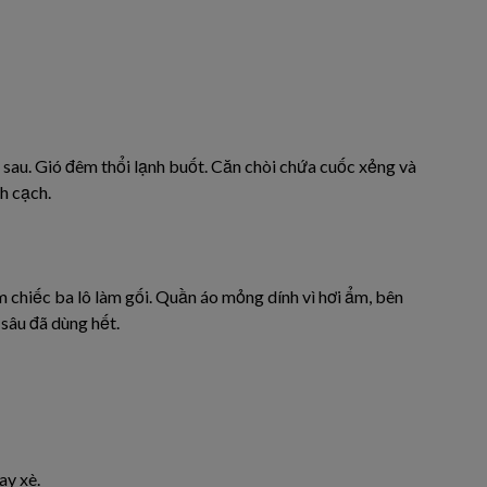
a sau. Gió đêm thổi lạnh buốt. Căn chòi chứa cuốc xẻng và
h cạch.
m chiếc ba lô làm gối. Quần áo mỏng dính vì hơi ẩm, bên
sâu đã dùng hết.
ay xè.