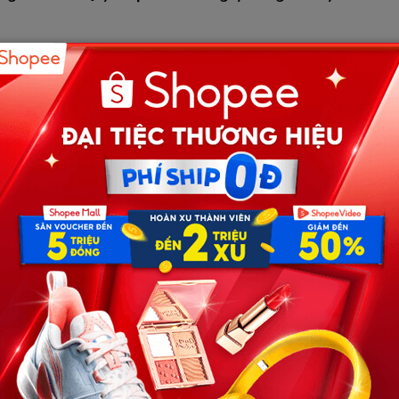
a điểm gần chín giờ tối. Anh Tuấn vác chiếc ba lô bạc
và gió biển. Chuyến đánh bắt kết thúc sớm hơn dự kiến
gay mà không báo trước. Anh muốn tạo bất ngờ cho cô con
Ánh đèn hắt ra từ những ngôi nhà ven đường loang loáng
 bé sẽ reo lên rồi lao vào ôm lấy mình như mỗi lần trước.
sân không có ai. Người vợ sau của anh, chị Thảo, đang
 động, chị chỉ ngẩng lên nhìn rồi buông một câu hờ hững: