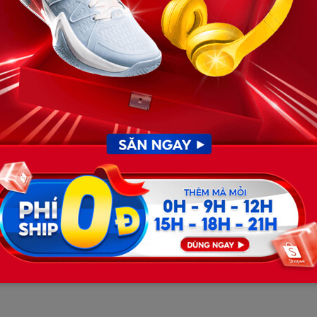
hòng con gái, anh sững người. Chiếc giường nhỏ được xếp
ên bàn học phủ một lớp bụi mỏng. Khi định quay ra, anh
Một tờ giấy gấp làm tư rơi xuống nền.
như thắt lại:
ông dám ngủ trong nhà nữa. Con sợ cô Thảo la.”