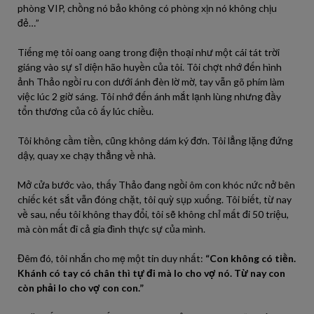
phòng VIP, chồng nó bảo không có phòng xịn nó không chịu
đẻ…”
Tiếng mẹ tôi oang oang trong điện thoại như một cái tát trời
giáng vào sự sĩ diện hão huyền của tôi. Tôi chợt nhớ đến hình
ảnh Thảo ngồi ru con dưới ánh đèn lờ mờ, tay vẫn gõ phím làm
việc lúc 2 giờ sáng. Tôi nhớ đến ánh mắt lạnh lùng nhưng đầy
tổn thương của cô ấy lúc chiều.
Tôi không cầm tiền, cũng không dám ký đơn. Tôi lẳng lặng đứng
dậy, quay xe chạy thẳng về nhà.
Mở cửa bước vào, thấy Thảo đang ngồi ôm con khóc nức nở bên
chiếc két sắt vẫn đóng chặt, tôi quỳ sụp xuống. Tôi biết, từ nay
về sau, nếu tôi không thay đổi, tôi sẽ không chỉ mất đi 50 triệu,
mà còn mất đi cả gia đình thực sự của mình.
Đêm đó, tôi nhắn cho mẹ một tin duy nhất:
“Con không có tiền.
Khánh có tay có chân thì tự đi mà lo cho vợ nó. Từ nay con
còn phải lo cho vợ con con.”