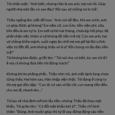
Tôi nhăn mặt: “Anh biết, nhưng Hân là em anh, mẹ nói rồi. Giúp
người nhà một lần có sao đâu? Rồi sau vợ chồng nó lo trả”.
Thảo ngẩng lên, mắt đỏ hoe: “Anh nói dễ lắm. Khi em si/nh, anh
có giúp được gì không? Em nằm cữ, con ố/m, tiền viện phí, sữa,
bỉm đều là em tự lo. Em mới si//nh hai tháng, chưa kịp hồi phục đã
phải nhận việc thêm vì sợ không đủ tiền trả nợ. Còn em anh, hai
vợ chồng khỏe mạnh, suốt ngày ăn nhờ mẹ mà giờ lại đòi s//inh
viện tư đắt đỏ, anh không thấy vô lý à? Rồi chúng nó lấy đâu tiền
trả?”
Tôi không kìm được, g//ắt lên: “Tôi nói cho cô biết, lúc em tôi đ//
ẻ mà cô không đưa tiền thì đừng trách!”
Không khí im phăng phắc. Thảo nhìn tôi, ánh mắt lạnh lùng chưa
từng thấy. Hai hôm sau, Hân nhập viện thật. Tôi đang ở công ty
thì mẹ gọi dồn dập: “Con ơi, nó vào vi//ện rồi, con mang tiền đến
cho em đi, nhanh lên…”
Tôi lao về nhà định mở két lấy tiền, nhưng Thảo đã thay mật
khẩu. Tôi g//ào lên: “Cô đổi mật khẩu két à?”. Thảo chỉ bình
thản: “Đúng. Anh muốn giúp thì tự đi vay, đừng động vào tiền