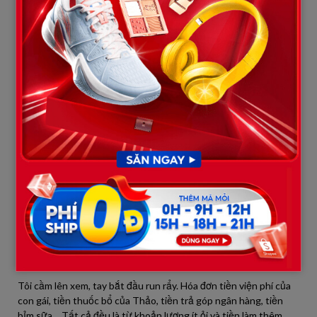
Vừa bước vào sân, thấy bố vợ đang ngồi tưới cây, tôi chẳng chào
hỏi lấy một câu mà gào lên: — “Bố xem lại con gái bố đi! Nó ích
kỷ, hẹp hòi đến mức em chồng đi đẻ cũng không thèm giúp một
xu. Giờ nó còn dám khóa két, coi thường cả lời nói của con!”
Bố vợ tôi chậm rãi đặt bình tưới nước xuống, ông không giận dữ
như tôi tưởng. Ông nhìn tôi bằng ánh mắt thất vọng cùng cực,
rồi ra hiệu cho tôi vào nhà. Trên bàn phòng khách, ông đẩy về
phía tôi một xấp hóa đơn và một cuốn sổ ghi chép nhỏ.
— “Anh xem đi, đây là những gì Thảo đã trả trong hai tháng qua.”
Tôi cầm lên xem, tay bắt đầu run rẩy. Hóa đơn tiền viện phí của
con gái, tiền thuốc bổ của Thảo, tiền trả góp ngân hàng, tiền
bỉm sữa… Tất cả đều là từ khoản lương ít ỏi và tiền làm thêm