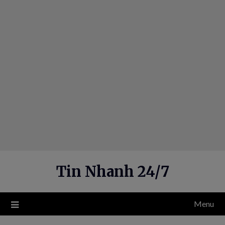
Skip
to
content
Tin Nhanh 24/7
Menu