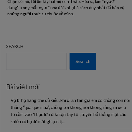
Chặn số mẹ, tôi ôm lấy hai mẹ con Thảo. Hóa ra, làm “người
dưng” trong mắt người nhà đôi khi lại là cách duy nhất để bảo vệ
những người thực sự thuộc về mình.
SEARCH
Search
Bài viết mới
Vợ bị họ hàng chê đủ kiểu, khi đi ăn tân gia em cô chồng còn nói
thẳng “quá quê mùa”, chồng tôi không nói không rằng ra xe ô
tô cầm vào 1 bọc lớn đưa tận tay tôi, tuyên bố thẳng một câu
khiến cả họ đỏ mắt gh:;en tị…