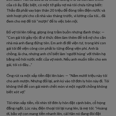
của cô ấy. Đặc biệt, có một tờ giấy nợ mà tôi chưa từng biết:
Thảo đã phải vay bạn thân 20 triệu để đóng tiền điện nước và
sinh hoạt phí cho cả nhà vào tháng trước, vì lương của tôi… đã
đem cho mẹ đẻ tôi “mượn” để lo việc bên nội.
Bố vợ tôi lên tiếng, giọng ông trầm buồn nhưng đanh thép: —
“Con gái tôi gầy rộc đi vì thức đêm làm thêm để trả nợ cho căn
nhà mà anh đang đứng tên. Em anh đi đẻ viện tư, trong khi con
gái tôi đẻ viện công còn phải lo từng đồng viện phí. Anh là
chồng, là cha, nhưng anh chỉ biết làm ‘người hùng’ với thiên hạ
bằng mồ hôi nước mắt của vợ mình. Nếu anh muốn tiền cho em
gái, tôi có đây…”
Ông rút ra một xấp tiền đặt lên bàn: — “Năm mươi triệu này tôi
cho anh mượn. Nhưng đổi lại, anh ký vào tờ đơn ly hôn này đi. Tôi
không thể để con gái mình chết mòn vì một người chồng không
biết xót vợ.”
Tôi nhìn xấp tiền, rồi nhìn tờ đơn ly hôn đặt cạnh bên, cổ họng
đắng ngắt. Lúc này, điện thoại tôi lại rung lên, là mẹ tôi: “Hoàng
ơi, bảo vợ con mang tiền nhanh lên, cái Hân nó đang đòi đặt