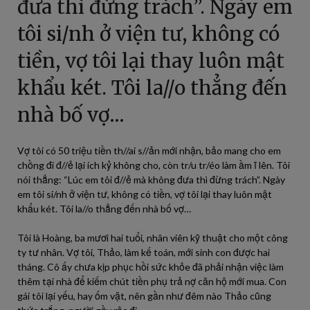
đưa thì đừng trách”. Ngày em
tôi si/nh ở viện tư, không có
tiền, vợ tôi lại thay luôn mật
khẩu két. Tôi la//o thẳng đến
nhà bố vợ…
Vợ tôi có 50 triệu tiền th//ai s//ản mới nhận, bảo mang cho em
chồng đi đ//ẻ lại ích kỷ không cho, còn tr/u tr/éo làm ầm ĩ lên. Tôi
nói thẳng: “Lúc em tôi đ//ẻ mà không đưa thì đừng trách”. Ngày
em tôi si/nh ở viện tư, không có tiền, vợ tôi lại thay luôn mật
khẩu két. Tôi la//o thẳng đến nhà bố vợ…
Tôi là Hoàng, ba mươi hai tuổi, nhân viên kỹ thuật cho một công
ty tư nhân. Vợ tôi, Thảo, làm kế toán, mới sinh con được hai
tháng. Cô ấy chưa kịp phục hồi sức khỏe đã phải nhận việc làm
thêm tại nhà để kiếm chút tiền phụ trả nợ căn hộ mới mua. Con
gái tôi lại yếu, hay ốm vặt, nên gần như đêm nào Thảo cũng