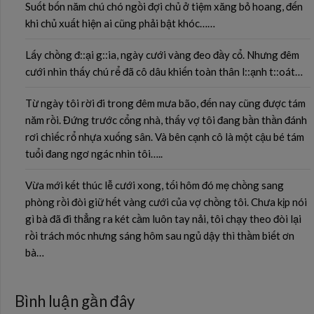
Suốt bốn năm chú chó ngồi đợi chủ ở tiệm xăng bỏ hoang, đến
khi chủ xuất hiện ai cũng phải bật khóc……
Lấy chồng đ::ại g::ia, ngày cưới vàng đeo đầy cổ. Nhưng đêm
cưới nhìn thấy chú rể đã cô dâu khiến toàn thân l::ạnh t::oát…
Từ ngày tôi rời đi trong đêm mưa bão, đến nay cũng được tám
năm rồi. Đứng trước cổng nhà, thấy vợ tôi đang bần thần đánh
rơi chiếc rổ nhựa xuống sân. Và bên cạnh cô là một cậu bé tám
tuổi đang ngơ ngác nhìn tôi…..
Vừa mới kết thúc lễ cưới xong, tối hôm đó mẹ chồng sang
phòng rồi đòi giữ hết vàng cưới của vợ chồng tôi. Chưa kịp nói
gì bà đã đi thẳng ra két cầm luôn tay nải, tôi chạy theo đòi lại
rồi trách móc nhưng sáng hôm sau ngủ dậy thì thầm biết ơn
bà…
Bình luận gần đây