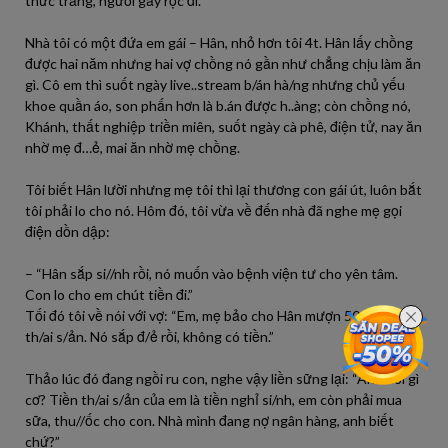
thức trắng, người gầy rộc đi.
Nhà tôi có một đứa em gái – Hân, nhỏ hơn tôi 4t. Hân lấy chồng
được hai năm nhưng hai vợ chồng nó gần như chẳng chịu làm ăn
gì. Cô em thì suốt ngày live..stream b/án hà/ng nhưng chủ yếu
khoe quần áo, son phấn hơn là b.án được h..àng; còn chồng nó,
Khánh, thất nghiệp triền miên, suốt ngày cà phê, điện tử, nay ăn
nhờ mẹ đ…ẻ, mai ăn nhờ mẹ chồng.
Tôi biết Hân lười nhưng mẹ tôi thì lại thương con gái út, luôn bắt
tôi phải lo cho nó. Hôm đó, tôi vừa về đến nhà đã nghe mẹ gọi
điện dồn dập:
– “Hân sắp si//nh rồi, nó muốn vào bệnh viện tư cho yên tâm.
Con lo cho em chút tiền đi.”
Tối đó tôi về nói với vợ: “Em, mẹ bảo cho Hân mượn 50 triệu tiền
th/ai s/ản. Nó sắp đ/ẻ rồi, không có tiền.”
Thảo lúc đó đang ngồi ru con, nghe vậy liền sững lại: “Anh nói gì
cơ? Tiền th/ai s/ản của em là tiền nghỉ si/nh, em còn phải mua
sữa, thu//ốc cho con. Nhà mình đang nợ ngân hàng, anh biết
chứ?”