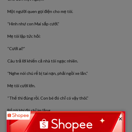
Một người quen gọi điện cho mẹ tôi.
“Hình như con Mai sắp cưới.”
Mẹ tôi lập tức hỏi:
“Cưới ai?”
Câu trả lời khiến cả nhà tôi ngạc nhiên.
“Nghe nói chú rể bị tai nạn, phải ngồi xe lăn.”
Mẹ tôi cười lớn.
“Thế thì đúng rồi. Con bé đó chỉ có vậy thôi.”
Bố tôi khi đó chỉ im lặng.
×
Còn tôi… cũng cảm thấy trong lòng có chút gì đó kỳ lạ.