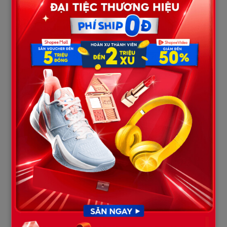
Không phải buồn.
Mà là một thứ cảm giác… giống như mình vừa thắng cuộc.
Mẹ tôi đề nghị:
“Hay là mình đi dự đám cưới nó?”
Chị gái tôi lập tức hưởng ứng:
“Đi xem nó lấy chồng thế nào.”
Cuối cùng cả nhà quyết định lái xe sang tận nơi tổ chức đám
cưới.
Trên đường đi, mọi người nói cười rất vui.
Mẹ tôi còn nói:
“Để xem nó sống thế nào với ông chồng tàn tật.”