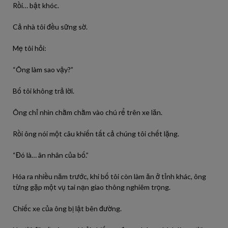
Rồi… bật khóc.
Cả nhà tôi đều sững sờ.
Mẹ tôi hỏi:
“Ông làm sao vậy?”
Bố tôi không trả lời.
Ông chỉ nhìn chằm chằm vào chú rể trên xe lăn.
Rồi ông nói một câu khiến tất cả chúng tôi chết lặng.
“Đó là… ân nhân của bố.”
Hóa ra nhiều năm trước, khi bố tôi còn làm ăn ở tỉnh khác, ông
từng gặp một vụ tai nạn giao thông nghiêm trọng.
Chiếc xe của ông bị lật bên đường.