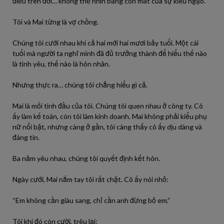
điều trên đời… không thể nhìn bằng con mắt của sự kiêu ngạo.
Tôi và Mai từng là vợ chồng.
Chúng tôi cưới nhau khi cả hai mới hai mươi bảy tuổi. Một cái
tuổi mà người ta nghĩ mình đã đủ trưởng thành để hiểu thế nào
là tình yêu, thế nào là hôn nhân.
Nhưng thực ra… chúng tôi chẳng hiểu gì cả.
Mai là mối tình đầu của tôi. Chúng tôi quen nhau ở công ty. Cô
ấy làm kế toán, còn tôi làm kinh doanh. Mai không phải kiểu phụ
nữ nổi bật, nhưng càng ở gần, tôi càng thấy cô ấy dịu dàng và
đáng tin.
Ba năm yêu nhau, chúng tôi quyết định kết hôn.
Ngày cưới, Mai nắm tay tôi rất chặt. Cô ấy nói nhỏ:
“Em không cần giàu sang, chỉ cần anh đừng bỏ em.”
Tôi khi đó còn cười, trêu lại: