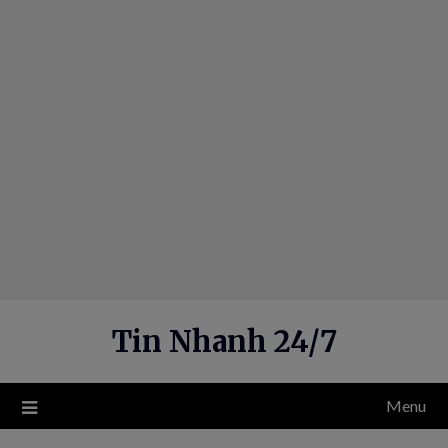
Skip
to
content
Tin Nhanh 24/7
Menu