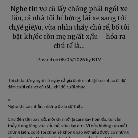
Nghe tin vợ cũ lấy chồng phải ngồi xe
lăn, cả nhà tôi hí hửng lái xe sang tới
ch//ế giễ//u, vừa nhìn thấy chú rể, bố tôi
bật kh/óc còn mẹ ng/ất x/ỉu – hóa ra
chú rể là…
Posted on
08/05/2026
by
BTV
Tôi chưa từng nghĩ có ngày cả gia đình mình lại kéo nhau đi dự
đám cưới của vợ cũ tôi… chỉ để cười nhạo.
a
Nghe thì tàn nhẫn, nhưng đó là sự thật.
Cho đến tận bây giờ, mỗi khi nhớ lại cái ngày hôm đó, tôi vẫn
thấy trong lòng vừa xấu hổ, vừa day dứt. Vì nếu không tận mắt
chứng kiến, có lẽ tôi cũng sẽ không bao giờ hiểu được có những