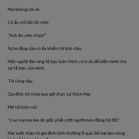
Mai không cãi vã.
Cô ấy chỉ hỏi rất nhẹ:
“Anh ăn cơm chưa?”
Sự im lặng của cô ấy khiến tôi khó chịu.
Một người đàn ông tệ bạc luôn thích có lý do để biện minh cho
sự tệ bạc của mình.
Tôi cũng vậy.
Gia đình tôi chưa bao giờ thực sự thích Mai.
Mẹ tôi luôn nói:
“Con trai mẹ làm ăn giỏi, phải cưới người môn đăng hộ đối.”
Mai xuất thân từ gia đình bình thường ở quê. Bố mẹ làm nông,