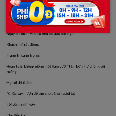
Tôi ngồi lái xe, nghe mà không nói gì.
Trong lòng tôi lúc đó… không hiểu sao lại thấy hơi nặng.
Đám cưới tổ chức ở một khách sạn lớn trong thành phố.
Ngay khi bước vào, cả nhà tôi đều bất ngờ.
Khách mời rất đông.
Trang trí sang trọng.
Hoàn toàn không giống một đám cưới “tạm bợ” như chúng tôi
tưởng.
Mẹ tôi thì thầm:
“Chắc vay mượn để làm cho bằng người ta.”
Tôi cũng nghĩ vậy.
Cho đến khi…