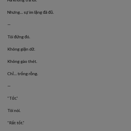
Nhưng… sự im lặng đã đủ.
—
Tôi đứng đó.
Không giận dữ.
Không gào thét.
Chỉ… trống rỗng.
—
“Tốt.”
Tôi nói.
“Rất tốt.”