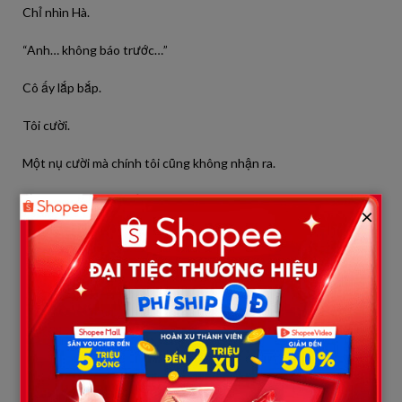
Chỉ nhìn Hà.
“Anh… không báo trước…”
Cô ấy lắp bắp.
Tôi cười.
Một nụ cười mà chính tôi cũng không nhận ra.
“Ừ. Anh muốn tạo bất ngờ.”
×
Không khí đông cứng.
—
“Anh… nghe em giải thích…”
Hà bước lại.
Tôi giơ tay.