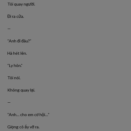
Tôi quay người.
Đi ra cửa.
—
“Anh đi đâu?”
Hà hét lên.
“Ly hôn.”
Tôi nói.
Không quay lại.
—
“Anh… cho em cơ hội…”
Giọng cô ấy vỡ ra.