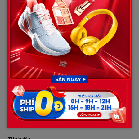
“Không cần.”
Tôi quay sang người đàn ông kia.
“Anh là ai?”
Anh ta im lặng vài giây.
Rồi nói:
“Tôi là… người yêu của Hà.”
Câu trả lời thẳng.
Không né.
Không sợ.
—
Tôi gật đầu.