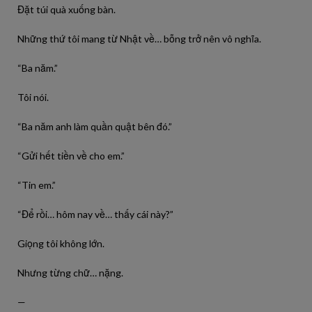
Đặt túi quà xuống bàn.
Những thứ tôi mang từ Nhật về… bỗng trở nên vô nghĩa.
“Ba năm.”
Tôi nói.
“Ba năm anh làm quần quật bên đó.”
“Gửi hết tiền về cho em.”
“Tin em.”
“Để rồi… hôm nay về… thấy cái này?”
Giọng tôi không lớn.
Nhưng từng chữ… nặng.
—