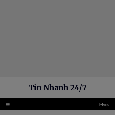
Skip
to
content
Tin Nhanh 24/7
Menu