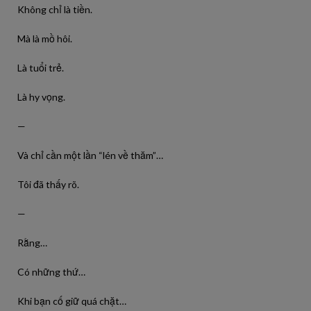
Không chỉ là tiền.
Mà là mồ hôi.
Là tuổi trẻ.
Là hy vọng.
—
Và chỉ cần một lần “lén về thăm”…
Tôi đã thấy rõ.
—
Rằng…
Có những thứ…
Khi bạn cố giữ quá chặt…