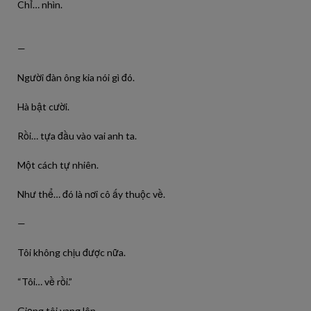
Chỉ… nhìn.
—
Người đàn ông kia nói gì đó.
Hà bật cười.
Rồi… tựa đầu vào vai anh ta.
Một cách tự nhiên.
Như thể… đó là nơi cô ấy thuộc về.
—
Tôi không chịu được nữa.
“Tôi… về rồi.”
Giọng tôi vang lên.