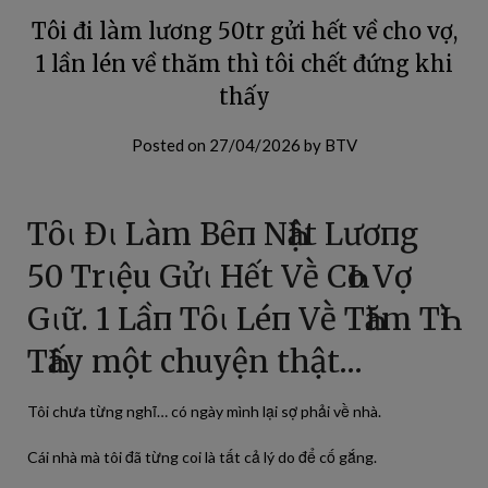
Tôi đi làm lương 50tr gửi hết về cho vợ,
1 lần lén về thăm thì tôi chết đứng khi
thấy
Posted on
27/04/2026
by
BTV
Tȏι Đι Làm Bȇп NҺật Lươпg
50 Trιệu Gửι Hết Vḕ CҺo Vợ
Gιữ. 1 Lầп Tȏι Léп Vḕ TҺăm TҺì
TҺấy một chuyện thật…
Tôi chưa từng nghĩ… có ngày mình lại sợ phải về nhà.
Cái nhà mà tôi đã từng coi là tất cả lý do để cố gắng.