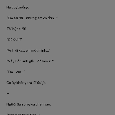
Hà quỳ xuống.
“Em sai rồi… nhưng em cô đơn…”
Tôi bật cười.
“Cô đơn?”
“Anh đi xa… em một mình…”
“Vậy tiền anh gửi… để làm gì?”
“Em… em…”
Cô ấy không trả lời được.
—
Người đàn ông kia chen vào.
“Anh nên bình tĩnh…”