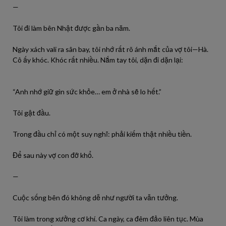
—
Tôi đi làm bên Nhật được gần ba năm.
Ngày xách vali ra sân bay, tôi nhớ rất rõ ánh mắt của vợ tôi—Hà.
Cô ấy khóc. Khóc rất nhiều. Nắm tay tôi, dặn đi dặn lại:
“Anh nhớ giữ gìn sức khỏe… em ở nhà sẽ lo hết.”
Tôi gật đầu.
Trong đầu chỉ có một suy nghĩ: phải kiếm thật nhiều tiền.
Để sau này vợ con đỡ khổ.
—
Cuộc sống bên đó không dễ như người ta vẫn tưởng.
Tôi làm trong xưởng cơ khí. Ca ngày, ca đêm đảo liên tục. Mùa