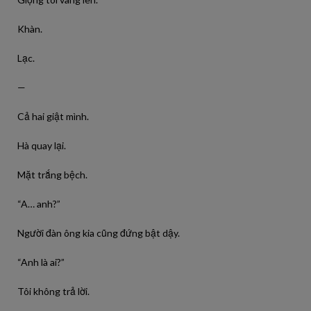
Khàn.
Lạc.
—
Cả hai giật mình.
Hà quay lại.
Mặt trắng bệch.
“A… anh?”
Người đàn ông kia cũng đứng bật dậy.
“Anh là ai?”
Tôi không trả lời.