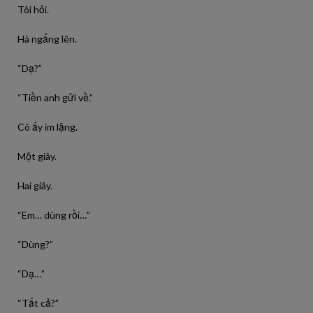
Tôi hỏi.
Hà ngẩng lên.
“Dạ?”
“Tiền anh gửi về.”
Cô ấy im lặng.
Một giây.
Hai giây.
“Em… dùng rồi…”
“Dùng?”
“Dạ…”
“Tất cả?”