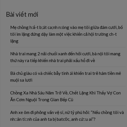
Bài viết mới
Mẹ chồng h:ấ-t b;át ca;nh n:óng vào mẹ tôi giữa đám cưới, bố
tôi im lặng đứng dậy làm một việc khiến cả hội trường ch-t
lặng
Nhà trai mang 2 nải chuối xanh đến hỏi cưới, bà nội tôi mang
thứ này ra tiếp khiến nhà trai phải xấu hổ đi về
Bà chủ giàu có và chiếc bẫy tình ái khiến trai trẻ hám tiền mê
muội sa lưới
Chồng Xa Nhà Sáu Năm Trở Về, Chết Lặng Khi Thấy Vợ Con
Ăn Cơm Nguội Trong Gian Bếp Cũ
Anh xe ôm đi phỏng vấn vệ sĩ, nữ tỷ phú hỏi: “Nếu chồng tôi và
nh::ân tì::nh của anh ta bị batc0c, anh cứ::u ai”?