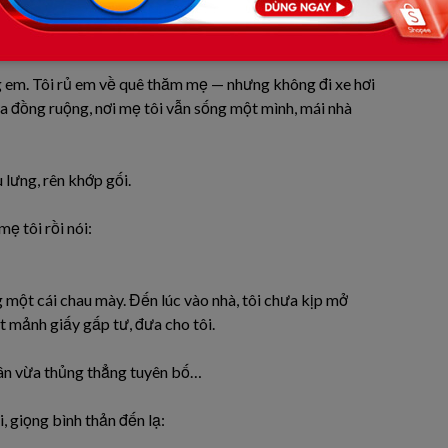
g thấy bất an… vì những câu chuyện ngoài kia về “cưới
ng em. Tôi rủ em về quê thăm mẹ — nhưng không đi xe hơi
ữa đồng ruộng, nơi mẹ tôi vẫn sống một mình, mái nhà
 lưng, rên khớp gối.
ẹ tôi rồi nói:
 một cái chau mày. Đến lúc vào nhà, tôi chưa kịp mở
 mảnh giấy gấp tư, đưa cho tôi.
hân vừa thủng thẳng tuyên bố…
 giọng bình thản đến lạ: