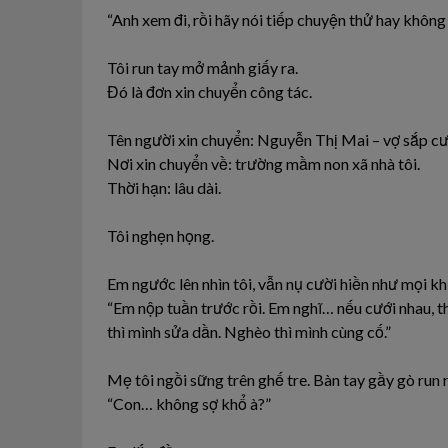
“Anh xem đi, rồi hãy nói tiếp chuyện thử hay không 
Tôi run tay mở mảnh giấy ra.
Đó là đơn xin chuyển công tác.
Tên người xin chuyển: Nguyễn Thị Mai – vợ sắp cướ
Nơi xin chuyển về: trường mầm non xã nhà tôi.
Thời hạn: lâu dài.
Tôi nghẹn họng.
Em ngước lên nhìn tôi, vẫn nụ cười hiền như mọi kh
“Em nộp tuần trước rồi. Em nghĩ… nếu cưới nhau, 
thì mình sửa dần. Nghèo thì mình cùng cố.”
Mẹ tôi ngồi sững trên ghế tre. Bàn tay gầy gò run 
“Con… không sợ khổ à?”