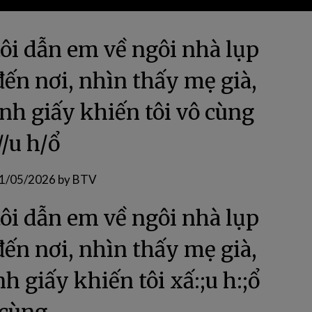
tôi dẫn em về ngôi nhà lụp
đến nơi, nhìn thấy mẹ già,
nh giấy khiến tôi vô cùng
//u h/ổ
1/05/2026
by
BTV
tôi dẫn em về ngôi nhà lụp
đến nơi, nhìn thấy mẹ già,
h giấy khiến tôi xấ:;u h:;ổ