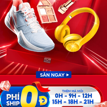
ười yêu tôi là giáo viên mầm non, hiền lành, nhẫn nại, yêu