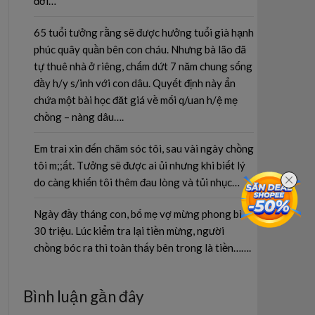
đời…
65 tuổi tưởng rằng sẽ được hưởng tuổi già hạnh
phúc quây quần bên con cháu. Nhưng bà lão đã
tự thuê nhà ở riêng, chấm dứt 7 năm chung sống
đầy h/y s/inh với con dâu. Quyết định này ẩn
chứa một bài học đăt giá về mối q/uan h/ệ mẹ
chồng – nàng dâu….
Em trai xin đến chăm sóc tôi, sau vài ngày chồng
tôi m;;ất. Tưởng sẽ được ai ủi nhưng khi biết lý
do càng khiến tôi thêm đau lòng và tủi nhục…
Ngày đầy tháng con, bố mẹ vợ mừng phong bì
30 triệu. Lúc kiểm tra lại tiền mừng, người
chồng bóc ra thì toàn thấy bên trong là tiền…….
Bình luận gần đây