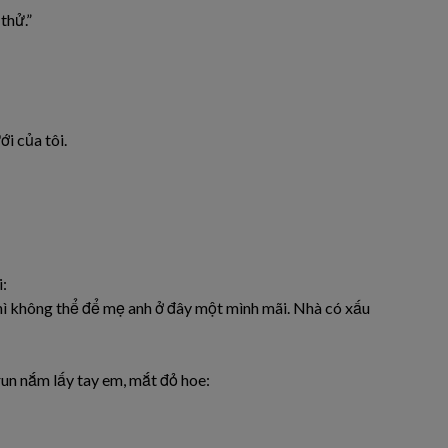
thử.”
i của tôi.
i:
thì không thể để mẹ anh ở đây một mình mãi. Nhà có xấu
run nắm lấy tay em, mắt đỏ hoe: