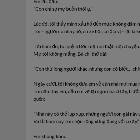
Em lắc đầu:
“Con chỉ sợ mẹ buồn thôi ạ.”
Lúc đó, tôi thấy mình xấu hổ đến mức không dám n
Tôi – người có nhà phố, có xe hơi, có địa vị – lại l
Tối hôm đó, tôi quỳ trước mẹ, nói thật mọi chuyện.
Mẹ tôi không mắng. Bà chỉ thở dài:
“Con thử lòng người khác, nhưng con có biết… chí
Ngày cưới, tôi không đưa em về căn nhà mới mua 
Tôi nắm tay em, dẫn em về lại ngôi nhà cũ ấy, trướ
quên:
“Nhà này có thể lụp xụp, nhưng người con gái này đã
Và từ hôm nay, tôi chọn sống xứng đáng với cô ấy.”
Em không khóc.