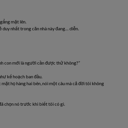
gẩng mặt lên.
à kẻ duy nhất trong căn nhà này đang… diễn.
nh con mới là người cần được thử không?”
như kế hoạch ban đầu.
c mặt họ hàng hai bên, nói một câu mà cả đời tôi không
 chọn nó trước khi biết tôi có gì.