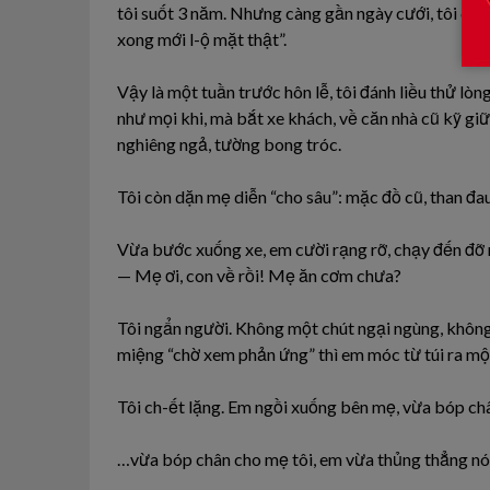
tôi suốt 3 năm. Nhưng càng gần ngày cưới, tôi càn
xong mới l-ộ mặt thật”.
Vậy là một tuần trước hôn lễ, tôi đánh liều thử lò
như mọi khi, mà bắt xe khách, về căn nhà cũ kỹ gi
nghiêng ngả, tường bong tróc.
Tôi còn dặn mẹ diễn “cho sâu”: mặc đồ cũ, than đau
Vừa bước xuống xe, em cười rạng rỡ, chạy đến đỡ m
— Mẹ ơi, con về rồi! Mẹ ăn cơm chưa?
Tôi ngẩn người. Không một chút ngại ngùng, không
miệng “chờ xem phản ứng” thì em móc từ túi ra một
Tôi ch-ết lặng. Em ngồi xuống bên mẹ, vừa bóp c
…vừa bóp chân cho mẹ tôi, em vừa thủng thẳng nói,