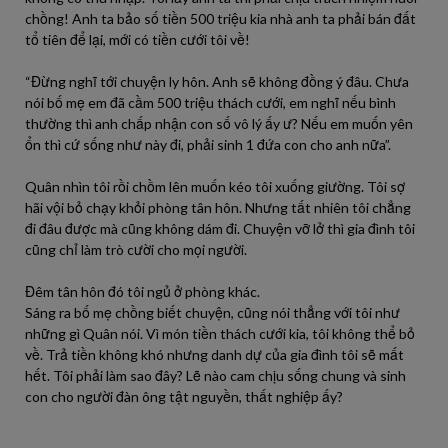
chồng! Anh ta bảo số tiền 500 triệu kia nhà anh ta phải bán đất
tổ tiên để lại, mới có tiền cưới tôi về!
“Đừng nghĩ tới chuyện ly hôn. Anh sẽ không đồng ý đâu. Chưa
nói bố mẹ em đã cầm 500 triệu thách cưới, em nghĩ nếu bình
thường thì anh chấp nhận con số vô lý ấy ư? Nếu em muốn yên
ổn thì cứ sống như này đi, phải sinh 1 đứa con cho anh nữa”.
Quân nhìn tôi rồi chồm lên muốn kéo tôi xuống giường. Tôi sợ
hãi vội bỏ chạy khỏi phòng tân hôn. Nhưng tất nhiên tôi chẳng
đi đâu được mà cũng không dám đi. Chuyện vỡ lở thì gia đình tôi
cũng chỉ làm trò cười cho mọi người.
Đêm tân hôn đó tôi ngủ ở phòng khác.
Sáng ra bố mẹ chồng biết chuyện, cũng nói thẳng với tôi như
những gì Quân nói. Vì món tiền thách cưới kia, tôi không thể bỏ
về. Trả tiền không khó nhưng danh dự của gia đình tôi sẽ mất
hết. Tôi phải làm sao đây? Lẽ nào cam chịu sống chung và sinh
con cho người đàn ông tật nguyền, thất nghiệp ấy?