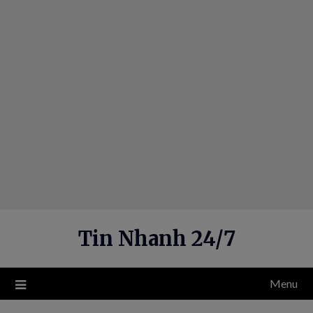
Skip
to
content
Tin Nhanh 24/7
Menu