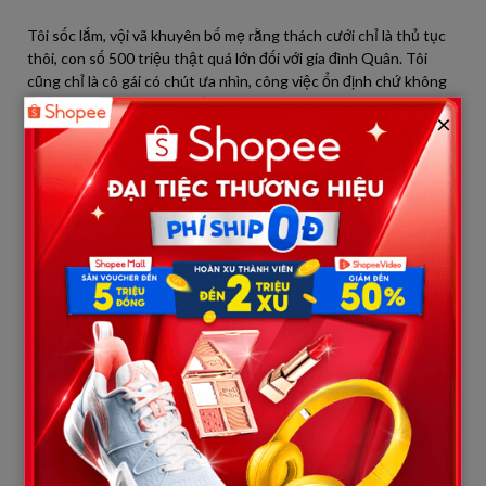
Tôi sốc lắm, vội vã khuyên bố mẹ rằng thách cưới chỉ là thủ tục
thôi, con số 500 triệu thật quá lớn đối với gia đình Quân. Tôi
cũng chỉ là cô gái có chút ưa nhìn, công việc ổn định chứ không
phải hoa khôi hoa hậu gì cả.
×
Song bố mẹ tôi không nghe. Ông bà bảo bao công sinh thành
nuôi dạy tôi nên người, bây giờ thành người nhà Quân, số tiền
500 triệu vẫn là ít. Tôi chán nản và đau khổ nghĩ ông bà muốn
bán con hay sao?
Trong lòng tôi đã chắc chắn gia đình Quân sẽ phủi tay quay lưng
tuyên bố hủy hôn vì điều kiện quá vô lý này. Ấy thế mà chỉ sau vài
phút suy nghĩ thì bố mẹ Quân và anh đã lập tức đồng ý.
Điều đó chỉ có thể nói rằng Quân rất yêu tôi như những gì anh
vẫn thủ thỉ thổ lộ. Mọi chuyện thống nhất xong, đám cưới được
tổ chức vô cùng suôn sẻ, ai cũng vui vẻ vì được lòng mình.
Đêm tân hôn là đêm đầu tiên của tôi và chồng. Thời gian quen
nhau ngắn, anh bảo muốn giữ đến thời khắc thiêng liêng đêm