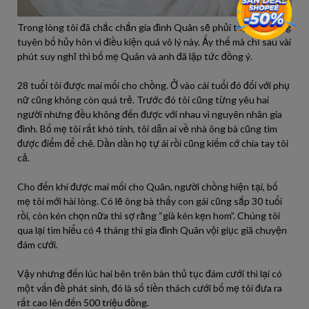
Trong lòng tôi đã chắc chắn gia đình Quân sẽ phủi tay quay lưng
tuyên bố hủy hôn vì điều kiện quá vô lý này. Ấy thế mà chỉ sau vài
phút suy nghĩ thì bố mẹ Quân và anh đã lập tức đồng ý.
28 tuổi tôi được mai mối cho chồng. Ở vào cái tuổi đó đối với phụ
nữ cũng không còn quá trẻ. Trước đó tôi cũng từng yêu hai
người nhưng đều không đến được với nhau vì nguyên nhân gia
đình. Bố mẹ tôi rất khó tính, tôi dẫn ai về nhà ông bà cũng tìm
được điểm để chê. Dần dần họ tự ái rồi cũng kiếm cớ chia tay tôi
cả.
Cho đến khi được mai mối cho Quân, người chồng hiện tại, bố
mẹ tôi mới hài lòng. Có lẽ ông bà thấy con gái cũng sắp 30 tuổi
rồi, còn kén chọn nữa thì sợ rằng “già kén kẹn hom”. Chúng tôi
qua lại tìm hiểu có 4 tháng thì gia đình Quân vội giục giã chuyện
đám cưới.
Vậy nhưng đến lúc hai bên trên bàn thủ tục đám cưới thì lại có
một vấn đề phát sinh, đó là số tiền thách cưới bố mẹ tôi đưa ra
rất cao lên đến 500 triệu đồng.