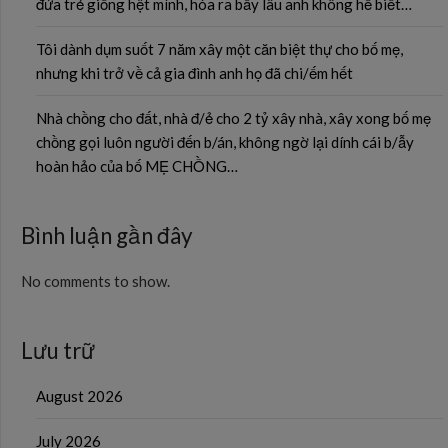
đứa trẻ giống hệt mình, hóa ra bấy lâu anh không hề biết…
Tôi dành dụm suốt 7 năm xây một căn biệt thự cho bố mẹ,
nhưng khi trở về cả gia đình anh họ đã chi/ếm hết
Nhà chồng cho đất, nhà đ/ẻ cho 2 tỷ xây nhà, xây xong bố mẹ
chồng gọi luôn người đến b/án, không ngờ lại dính cái b/ẫy
hoàn hảo của bố MẸ CHỒNG…
Bình luận gần đây
No comments to show.
Lưu trữ
August 2026
July 2026