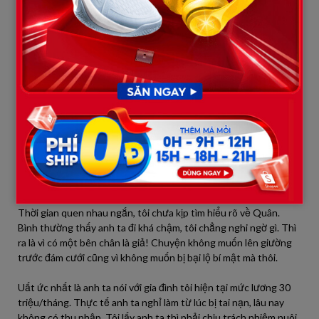
tân hôn nên không hề đòi hỏi tôi trước đó. Từ phòng tắm bước
ra, tôi hồi hộp lắm. Chồng thì đã nằm đắp chăn trên giường chờ
vợ.
Tôi ngượng ngùng bước lại giường. Anh nhìn tôi mỉm cười. Rồi
tôi nhẹ nhàng vén chăn định nằm vào với anh. Nhưng vừa lật
chăn, tôi chết sững nhìn cảnh tượng bên dưới. Chồng tôi phơi
bày thân hình trần trụi, một bên chân của anh là chân giả!
Thấy tôi đờ người hóa đá, chồng cười giải thích 2 năm trước đi
làm xa anh bị tai nạn. Từ ấy mất anh ta sức lao động, nghỉ ở nhà
không làm được việc gì. Tôi trân trối nhìn Quân. Hóa ra tất cả là
một cú lừa!
Thời gian quen nhau ngắn, tôi chưa kịp tìm hiểu rõ về Quân.
Bình thường thấy anh ta đi khá chậm, tôi chẳng nghi ngờ gì. Thì
ra là vì có một bên chân là giả! Chuyện không muốn lên giường
trước đám cưới cũng vì không muốn bị bại lộ bí mật mà thôi.
Uất ức nhất là anh ta nói với gia đình tôi hiện tại mức lương 30
triệu/tháng. Thực tế anh ta nghỉ làm từ lúc bị tai nạn, lâu nay
không có thu nhập. Tôi lấy anh ta thì phải chịu trách nhiệm nuôi