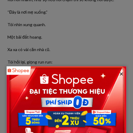
“Đây là nơi mẹ xuống.”
Tôi nhìn xung quanh.
Một bãi đất hoang.
Xa xa có vài căn nhà cũ.
Tôi hỏi lại, giọng run run:
×
“Con nói gì vậy?”
Nó tránh ánh mắt tôi.
“Chúng con… không nuôi nổi mẹ nữa.”
Câu nói đó giống như một nhát dao.
Tôi tưởng mình nghe nhầm.