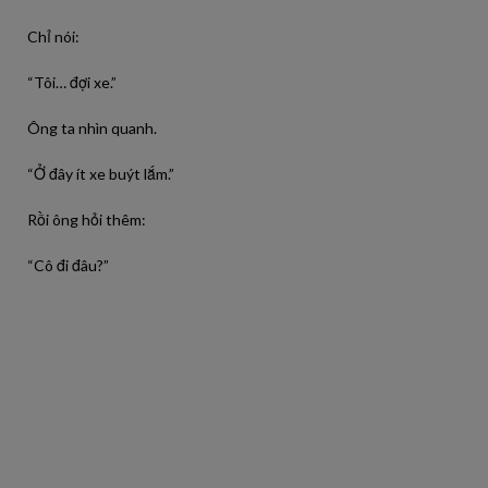
Chỉ nói:
“Tôi… đợi xe.”
Ông ta nhìn quanh.
“Ở đây ít xe buýt lắm.”
Rồi ông hỏi thêm:
“Cô đi đâu?”