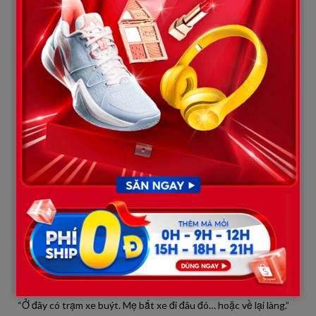
“Con… nói cái gì?”
Hùng thở dài.
“Nhà con chật. Con còn hai đứa nhỏ. Tiền học, tiền ăn, tiền đủ
thứ…”
Nó dừng lại một chút.
“Lan cũng nói… nếu mẹ lên ở thì chi phí sẽ nhiều.”
Tôi nhìn đứa con trai mình đã sinh ra, nuôi nấng hơn ba mươi
năm.
Bỗng nhiên thấy nó xa lạ.
“Vậy con chở mẹ ra đây làm gì?”
Nó nói nhỏ:
“Ở đây có trạm xe buýt. Mẹ bắt xe đi đâu đó… hoặc về lại làng.”