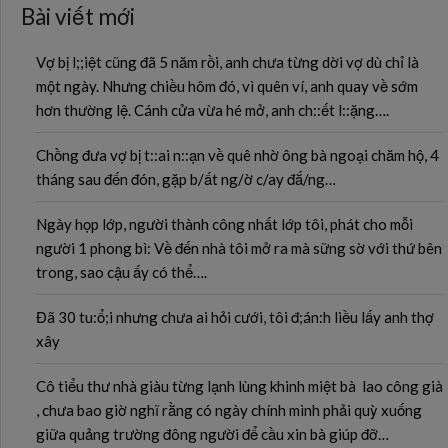
Bài viết mới
Vợ bị l;;iệt cũng đã 5 năm rồi, anh chưa từng dời vợ dù chỉ là
một ngày. Nhưng chiều hôm đó, vì quên ví, anh quay về sớm
hơn thường lệ. Cánh cửa vừa hé mở, anh ch::ết l::ặng….
Chồng đưa vợ bị t::ai n::ạn về quê nhờ ông bà ngoại chăm hộ, 4
tháng sau đến đón, gặp b/ất ng/ờ c/ay đắ/ng…
Ngày họp lớp, người thành công nhất lớp tôi, phát cho mỗi
người 1 phong bì: Về đến nhà tôi mở ra mà sững sờ với thứ bên
trong, sao cậu ấy có thể….
Đã 30 tu:ổ;i nhưng chưa ai hỏi cưới, tôi đ;án:h liều lấy anh thợ
xây
Cô tiểu thư nhà giàu từng lạnh lùng khinh miệt bà lao công già
, chưa bao giờ nghĩ rằng có ngày chính mình phải quỳ xuống
giữa quảng trường đông người để cầu xin bà giúp đỡ…