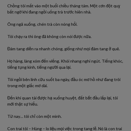
Chồng tôi mất vào một buổi chiều tháng tám. Một cơn đột quỵ
bất ngờ khi đang ngồi uống trà trước hiên nhà.
Ông ngã xuống, chén trà còn nóng hổi.
Tôi chạy ra thì ông đã không còn nói được nữa.
Đám tang diễn ra nhanh chóng, giống như mọi đám tang ở quê.
Họ hàng, làng xóm đến viếng. Khói nhang nghi ngút. Tiếng khóc,
tiếng tụng kinh, tiếng người qua lại.
Tôi ngồi bên linh cữu suốt ba ngày, đầu óc mơ hồ như đang trôi
trong một giấc mơ dài.
Đến khi quan tài được hạ xuống huyệt, đất bắt đầu lấp lại, tôi
mới thật sự hiểu.
Từ nay… tôi chỉ còn một mình.
Con trai tôi – Hùng – lo liệu mọi việc trong tang lễ. Nó là con trai