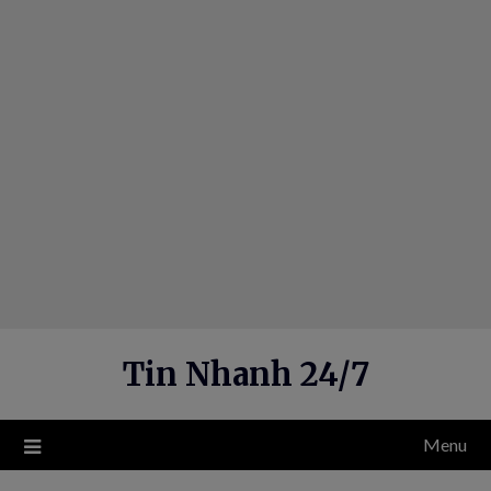
Skip
to
content
Tin Nhanh 24/7
Menu