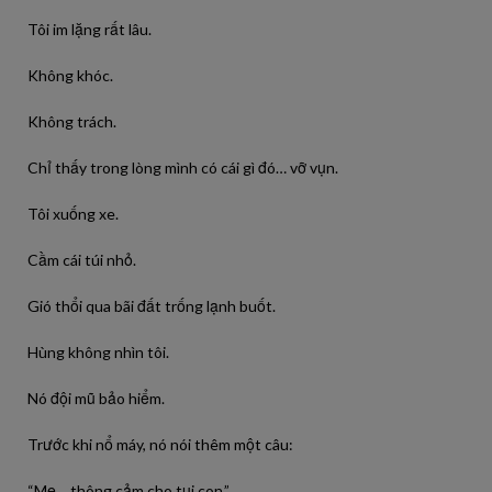
Tôi im lặng rất lâu.
Không khóc.
Không trách.
Chỉ thấy trong lòng mình có cái gì đó… vỡ vụn.
Tôi xuống xe.
Cầm cái túi nhỏ.
Gió thổi qua bãi đất trống lạnh buốt.
Hùng không nhìn tôi.
Nó đội mũ bảo hiểm.
Trước khi nổ máy, nó nói thêm một câu:
“Mẹ… thông cảm cho tụi con.”