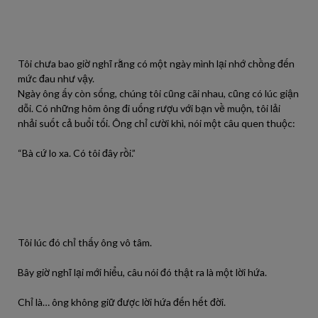
Tôi chưa bao giờ nghĩ rằng có một ngày mình lại nhớ chồng đến
mức đau như vậy.
Ngày ông ấy còn sống, chúng tôi cũng cãi nhau, cũng có lúc giận
dỗi. Có những hôm ông đi uống rượu với bạn về muộn, tôi lải
nhải suốt cả buổi tối. Ông chỉ cười khì, nói một câu quen thuộc:
“Bà cứ lo xa. Có tôi đây rồi.”
Tôi lúc đó chỉ thấy ông vô tâm.
Bây giờ nghĩ lại mới hiểu, câu nói đó thật ra là một lời hứa.
Chỉ là… ông không giữ được lời hứa đến hết đời.