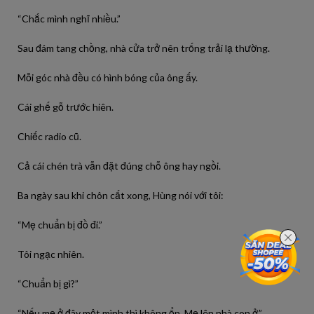
“Chắc mình nghĩ nhiều.”
Sau đám tang chồng, nhà cửa trở nên trống trải lạ thường.
Mỗi góc nhà đều có hình bóng của ông ấy.
Cái ghế gỗ trước hiên.
Chiếc radio cũ.
Cả cái chén trà vẫn đặt đúng chỗ ông hay ngồi.
Ba ngày sau khi chôn cất xong, Hùng nói với tôi:
“Mẹ chuẩn bị đồ đi.”
Tôi ngạc nhiên.
“Chuẩn bị gì?”
“Nếu mẹ ở đây một mình thì không ổn. Mẹ lên nhà con ở.”