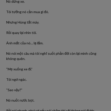
Nó dừng xe.
Tôi tưởng nó cần mua gì đó.
Nhưng Hùng tắt máy.
Rồi quay lại nhìn tôi.
Ánh mắt của nó… lạ lắm.
Nó nói một câu mà tôi nghĩ suốt phần đời còn lại mình cũng
không quên.
“Mẹ xuống xe đi.”
Tôi ngơ ngác.
“Sao vậy?”
Nó nuốt nước bọt.
Rồi nói nhanh, như sợ nếu nói chậm thì sẽ không nói được.