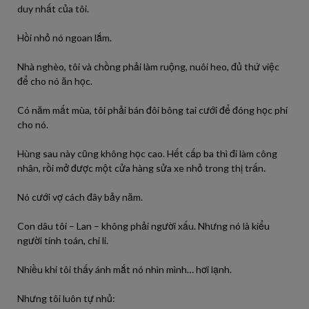
duy nhất của tôi.
Hồi nhỏ nó ngoan lắm.
Nhà nghèo, tôi và chồng phải làm ruộng, nuôi heo, đủ thứ việc
để cho nó ăn học.
Có năm mất mùa, tôi phải bán đôi bông tai cưới để đóng học phí
cho nó.
Hùng sau này cũng không học cao. Hết cấp ba thì đi làm công
nhân, rồi mở được một cửa hàng sửa xe nhỏ trong thị trấn.
Nó cưới vợ cách đây bảy năm.
Con dâu tôi – Lan – không phải người xấu. Nhưng nó là kiểu
người tính toán, chi li.
Nhiều khi tôi thấy ánh mắt nó nhìn mình… hơi lạnh.
Nhưng tôi luôn tự nhủ: