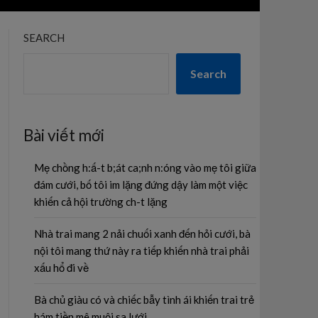
SEARCH
Search
Bài viết mới
Mẹ chồng h:ấ-t b;át ca;nh n:óng vào mẹ tôi giữa
đám cưới, bố tôi im lặng đứng dậy làm một việc
khiến cả hội trường ch-t lặng
Nhà trai mang 2 nải chuối xanh đến hỏi cưới, bà
nội tôi mang thứ này ra tiếp khiến nhà trai phải
xấu hổ đi về
Bà chủ giàu có và chiếc bẫy tình ái khiến trai trẻ
hám tiền mê muội sa lưới