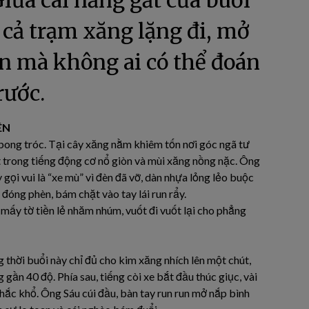
Giữa cái nắng gắt của buổi
n cả trạm xăng lặng đi, mở
n mà không ai có thể đoán
rước.
ÊN
ong tróc. Tại cây xăng nằm khiêm tốn nơi góc ngã tư
t trong tiếng động cơ nổ giòn và mùi xăng nồng nặc. Ông
 gọi vui là “xe mù” vì đèn đã vỡ, dàn nhựa lỏng lẻo buộc
óng phèn, bám chặt vào tay lái run rẩy.
a mấy tờ tiền lẻ nhăm nhúm, vuốt đi vuốt lại cho phẳng
 thời buổi này chỉ đủ cho kim xăng nhích lên một chút,
gần 40 độ. Phía sau, tiếng còi xe bắt đầu thúc giục, vài
hắc khổ. Ông Sáu cúi đầu, bàn tay run run mở nắp bình