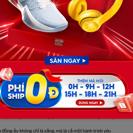
hông đi ngay. Ông đứng đợi dưới bóng râm của một tán
i, ông Sáu vội vàng bước tới, níu tay áo anh lại:
ho tôi gửi lại mười ngàn này. Tuy ít, nhưng là tiền tôi đã
tay thô ráp của ông lão, anh nhận ra sự tự trọng ẩn sau
iết nếu từ chối, anh sẽ làm tổn thương lòng tự trọng cuối
gàn đồng, cất cẩn thận vào túi áo ngực rồi hỏi khẽ:
khi nhắc về gia đình:
kia cũng gần tháng rồi. Sáng nay tôi tranh thủ đi lượm ve
 chạy xuống đó. May mà gặp được chú… nếu không, không
 đồng ấy không chỉ là xăng, mà là cả một hành trình yêu