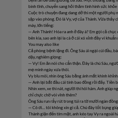
bình tĩnh, chuyển sang hỏi thăm tình hình sức khỏe
Cuộc trò chuyện đang dang dở thì một người phụ n
sập vào phòng. Đó là Vy, vợ của Thành. Vừa thấy c
mày, lớn tiếng:
— Anh Thành! Hóa ra anh ở đây à? Em gọi cả chục
bên kia, sao anh lại la cà ở cái xó xỉnh đầy vi khuẩ
You may also like
Cả phòng bệnh lặng đi. Ông Sáu ái ngại cúi đầu, b
dậy, nghiêm giọng:
— Vy! Em ăn nói cho cẩn thận. Đây là chú Sáu, ng
mẹ mình ngày xưa thôi.
Vy bĩu môi, nhìn ông Sáu bằng ánh mắt khinh khỉnh
— Anh lại bắt đầu cái tính bao đồng rồi đấy. Tiền b
Nhìn xem, xe thì nát, người thì hôi hám. Anh giúp n
chỉ chực chờ vòi vĩnh thêm?
Ông Sáu run rẩy rút trong túi ra tờ mười ngàn đồng 
— Cô ơi… tôi không xin gì cả. Chú đây tốt bụng giúp
Thành giận đến tím mặt, anh kéo tay Vy ra ngoài hà