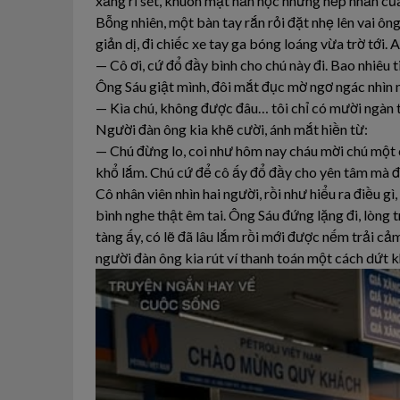
xăng rỉ sét, khuôn mặt hằn học những nếp nhăn của
Bỗng nhiên, một bàn tay rắn rỏi đặt nhẹ lên vai ôn
giản dị, đi chiếc xe tay ga bóng loáng vừa trờ tới.
— Cô ơi, cứ đổ đầy bình cho chú này đi. Bao nhiêu t
Ông Sáu giật mình, đôi mắt đục mờ ngơ ngác nhìn n
— Kìa chú, không được đâu… tôi chỉ có mười ngàn th
Người đàn ông kia khẽ cười, ánh mắt hiền từ:
— Chú đừng lo, coi như hôm nay cháu mời chú một c
khổ lắm. Chú cứ để cô ấy đổ đầy cho yên tâm mà đ
Cô nhân viên nhìn hai người, rồi như hiểu ra điều 
bình nghe thật êm tai. Ông Sáu đứng lặng đi, lòng
tàng ấy, có lẽ đã lâu lắm rồi mới được nếm trải cảm
người đàn ông kia rút ví thanh toán một cách dứt k