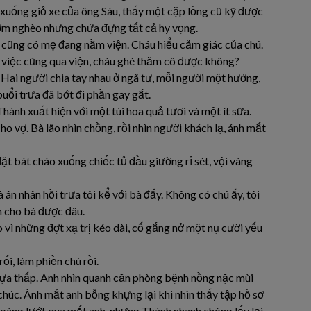
 xuống giỏ xe của ông Sáu, thấy một cặp lồng cũ kỹ được
cơm nghèo nhưng chứa đựng tất cả hy vọng.
u cũng có mẹ đang nằm viện. Cháu hiểu cảm giác của chú.
 việc cũng qua viện, cháu ghé thăm cô được không?
i. Hai người chia tay nhau ở ngã tư, mỗi người một hướng,
uổi trưa đã bớt đi phần gay gắt.
hành xuất hiện với một túi hoa quả tươi và một ít sữa.
o vợ. Bà lão nhìn chồng, rồi nhìn người khách lạ, ánh mắt
ặt bát cháo xuống chiếc tủ đầu giường rỉ sét, vội vàng
 ân nhân hồi trưa tôi kể với bà đấy. Không có chú ấy, tôi
 cho bà được đâu.
vì những đợt xạ trị kéo dài, cố gắng nở một nụ cười yếu
ối, làm phiền chú rồi.
nhựa thấp. Anh nhìn quanh căn phòng bệnh nồng nặc mùi
chúc. Ánh mắt anh bỗng khựng lại khi nhìn thấy tập hồ sơ
oàng lướt qua mắt anh, nhưng Thành nhanh chóng lấy lại