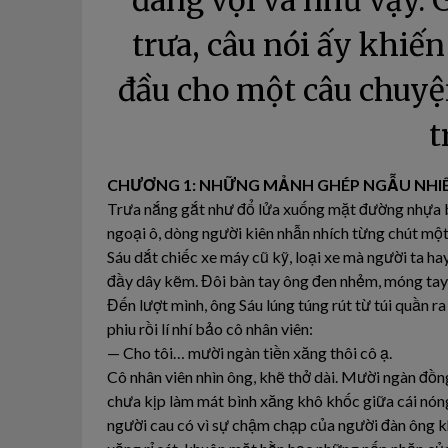
đang vội vã như vậy. 
trưa, câu nói ấy khiế
đầu cho một câu chuyệ
t
CHƯƠNG 1: NHỮNG MẢNH GHÉP NGẪU NHI
Trưa nắng gắt như đổ lửa xuống mặt đường nhựa b
ngoại ô, dòng người kiên nhẫn nhích từng chút mộ
Sáu dắt chiếc xe máy cũ kỹ, loại xe mà người ta hay
đầy dây kẽm. Đôi bàn tay ông đen nhẻm, móng tay đ
Đến lượt mình, ông Sáu lúng túng rút từ túi quần r
phiu rồi lí nhí bảo cô nhân viên:
— Cho tôi… mười ngàn tiền xăng thôi cô ạ.
Cô nhân viên nhìn ông, khẽ thở dài. Mười ngàn đồng
chưa kịp làm mát bình xăng khô khốc giữa cái nóng 
người cau có vì sự chậm chạp của người đàn ông k