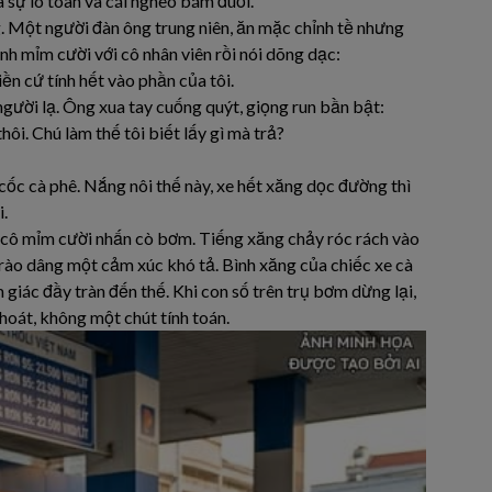
 sự lo toan và cái nghèo bám đuổi.
g. Một người đàn ông trung niên, ăn mặc chỉnh tề nhưng
 Anh mỉm cười với cô nhân viên rồi nói dõng dạc:
iền cứ tính hết vào phần của tôi.
gười lạ. Ông xua tay cuống quýt, giọng run bần bật:
ôi. Chú làm thế tôi biết lấy gì mà trả?
ốc cà phê. Nắng nôi thế này, xe hết xăng dọc đường thì
i.
gì, cô mỉm cười nhấn cò bơm. Tiếng xăng chảy róc rách vào
 trào dâng một cảm xúc khó tả. Bình xăng của chiếc xe cà
 giác đầy tràn đến thế. Khi con số trên trụ bơm dừng lại,
hoát, không một chút tính toán.