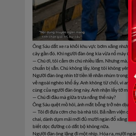
Ông Sáu dắt xe ra khỏi khu vực bơm xăng nhưng k
cây gần đó. Khi người đàn ông kia vừa nổ máy định đ
— Chú ơi, tôi cảm ơn chú nhiều lắm. Nhưng mà… chú c
chuẩn bị sẵn. Chú không lấy, lòng tôi không yên.
Người đàn ông nhìn tờ tiền lẻ nhăn nhúm trong bàn 
vẻ ngoài nghèo khổ ấy. Anh không từ chối, vì anh b
cùng của người đàn ông này. Anh nhận lấy tờ mười n
— Chú đi đâu mà giữa trưa nắng thế này?
Ông Sáu quệt mồ hôi, ánh mắt bỗng trở nên dịu lại 
— Tôi đi đưa cơm cho bà nhà tôi. Bả nằm viện dưới 
chai, dành dụm mãi mới đủ mười ngàn đổ xăng để
biết dọc đường có dắt bộ không nữa.
Người đàn ông lặng đi một nhịp. Hóa ra, mười ngàn