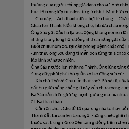
thương của người chồng già dành cho vợ. Anh nhìn
bọc kỹ trong lớp túi nilon để giữ nhiệt. Một bữa 
— Chú này, — Anh thanh niên chợt lên tiếng — Chá
Cháu tên Thành. Nếu không chê, lát nữa cháu xong
Ông Sáu gật đầu lia lịa, xúc động không nói nên lờ
nhưng trong lòng họ, dường như cái nắng gắt của b
Buổi chiều hôm đó, tại căn phòng bệnh chật chội, T
Anh thấy ông Sáu đang tỉ mẩn bón từng thìa cháo ch
lấp lánh sự ngạc nhiên.
Ông Sáu ngước lên, nhận ra Thành. Ông lúng túng đ
đứng dậy phủi phủi bộ quần áo lao động sờn cũ:
— Kìa chú Thành! Chú đến thật sao? Bà nó ơi, đây là
dắt bộ giữa nắng chắc giờ này vẫn chưa mang cơm
Bà Sáu nằm trên giường bệnh, gương mặt xanh xao 
ớt. Bà thào thào:
— Cảm ơn chú… Chú tử tế quá, ông nhà tôi hay bối r
Thành đặt túi quà lên bàn, ngồi xuống chiếc ghế 
thuốc sát trùng, nơi có đến tám giường bệnh chen 
bệnh án để đầu giường bà Sáu. Một thoáng bàng h