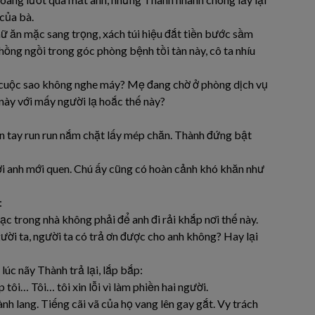
 của bà.
ữ ăn mặc sang trọng, xách túi hiệu đắt tiền bước sầm
hồng ngồi trong góc phòng bệnh tồi tàn này, cô ta nhíu
 cuộc sao không nghe máy? Mẹ đang chờ ở phòng dịch vụ
n này với mấy người lạ hoắc thế này?
àn tay run run nắm chặt lấy mép chăn. Thành đứng bật
ười anh mới quen. Chú ấy cũng có hoàn cảnh khó khăn như
:
ạc trong nhà không phải để anh đi rải khắp nơi thế này.
gười ta, người ta có trả ơn được cho anh không? Hay lại
lúc nãy Thành trả lại, lắp bắp:
 tôi… Tôi… tôi xin lỗi vì làm phiền hai người.
nh lang. Tiếng cãi vã của họ vang lên gay gắt. Vy trách