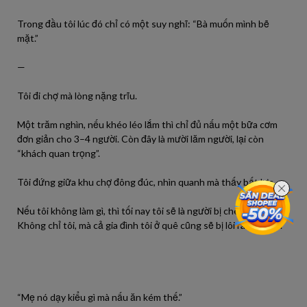
Trong đầu tôi lúc đó chỉ có một suy nghĩ: “Bà muốn mình bẽ
mặt.”
—
Tôi đi chợ mà lòng nặng trĩu.
Một trăm nghìn, nếu khéo léo lắm thì chỉ đủ nấu một bữa cơm
đơn giản cho 3–4 người. Còn đây là mười lăm người, lại còn
“khách quan trọng”.
Tôi đứng giữa khu chợ đông đúc, nhìn quanh mà thấy bất lực.
Nếu tôi không làm gì, thì tối nay tôi sẽ là người bị chê cười.
Không chỉ tôi, mà cả gia đình tôi ở quê cũng sẽ bị lôi ra so sánh.
“Mẹ nó dạy kiểu gì mà nấu ăn kém thế.”