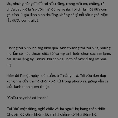
lâu, nhưng cũng đủ để tôi hiểu rằng, trong mắt mẹ chồng, tôi
chưa bao giờ là “người nhà” đúng nghĩa. Tôi chỉ là một đứa con
gái tỉnh lẻ, gia đình bình thường, không có gì nổi bật ngoài việc…
lấy được con trai bà.
Chồng tôi hiền, nhưng hiền quá. Anh thương tôi, tôi biết, nhưng
mỗi lần có mâu thuẫn giữa tôi và mẹ, anh luôn chọn cách im lặng.
Mà sự im lặng ấy… nhiều khi còn đau hơn cả việc đứng về phía
mẹ.
Hôm đó là một ngày cuối tuần, trời nắng oi ả. Tôi vừa dọn dẹp
xong nhà cửa thì mẹ chồng gọi từ trong phòng ra, giọng vẫn cái
kiểu lạnh tanh quen thuộc:
“Chiều nay nhà có khách.”
Tôi “dạ” một tiếng, nghĩ chắc vài ba người họ hàng thân thiết.
Chuyện đó cũng không lạ, vì nhà chồng tôi khá đông họ.