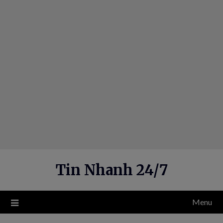
Skip
to
content
Tin Nhanh 24/7
Menu