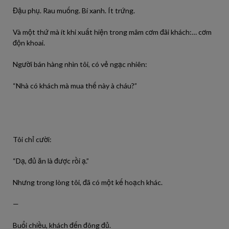
Đậu phụ. Rau muống. Bí xanh. Ít trứng.
Và một thứ mà ít khi xuất hiện trong mâm cơm đãi khách:… cơm
độn khoai.
Người bán hàng nhìn tôi, có vẻ ngạc nhiên:
“Nhà có khách mà mua thế này à cháu?”
Tôi chỉ cười:
“Dạ, đủ ăn là được rồi ạ.”
Nhưng trong lòng tôi, đã có một kế hoạch khác.
—
Buổi chiều, khách đến đông đủ.