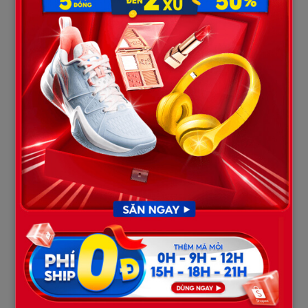
Đến giờ ăn.
Tôi lau tay, hít một hơi thật sâu, rồi bắt đầu bưng từng mâm lên.
Mâm thứ nhất.
Cơm… trắng xen lẫn những miếng khoai vàng nhạt.
Mâm thứ hai.
Đậu phụ luộc, chấm nước mắm.
Mâm thứ ba.
Rau muống luộc.