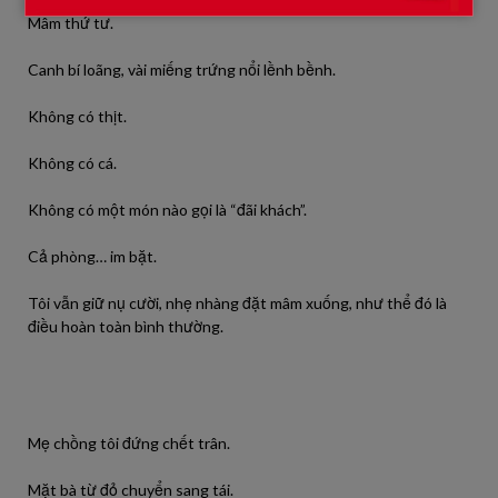
Mâm thứ tư.
Canh bí loãng, vài miếng trứng nổi lềnh bềnh.
Không có thịt.
Không có cá.
Không có một món nào gọi là “đãi khách”.
Cả phòng… im bặt.
Tôi vẫn giữ nụ cười, nhẹ nhàng đặt mâm xuống, như thể đó là
điều hoàn toàn bình thường.
Mẹ chồng tôi đứng chết trân.
Mặt bà từ đỏ chuyển sang tái.