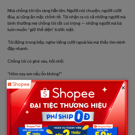
Nhà chồng tôi rộn ràng hẳn lên. Người nói chuyện, người cười
đùa, ai cũng ăn mặc chỉnh tề. Tôi nhận ra có cả những người mà
bình thường mẹ chồng tôi rất coi trọng — những người mà bà
luôn muốn “giữ thể diện” trước mặt.
Tôi đứng trong bếp, nghe tiếng cười ngoài kia mà thấy tim mình
đập nhanh.
Chồng tôi có ghé vào, hỏi nhỏ:
“Hôm nay em nấu ổn không?”
×
Tôi nhìn anh, cười nhẹ:
“Anh cứ ra ngoài tiếp khách đi. Em lo được.”
Anh gật đầu, không hỏi thêm.
Vẫn như mọi khi.