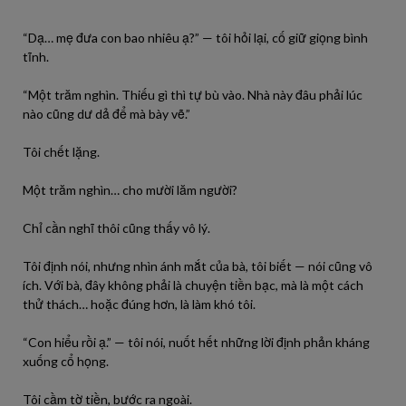
“Dạ… mẹ đưa con bao nhiêu ạ?” — tôi hỏi lại, cố giữ giọng bình
tĩnh.
“Một trăm nghìn. Thiếu gì thì tự bù vào. Nhà này đâu phải lúc
nào cũng dư dả để mà bày vẽ.”
Tôi chết lặng.
Một trăm nghìn… cho mười lăm người?
Chỉ cần nghĩ thôi cũng thấy vô lý.
Tôi định nói, nhưng nhìn ánh mắt của bà, tôi biết — nói cũng vô
ích. Với bà, đây không phải là chuyện tiền bạc, mà là một cách
thử thách… hoặc đúng hơn, là làm khó tôi.
“Con hiểu rồi ạ.” — tôi nói, nuốt hết những lời định phản kháng
xuống cổ họng.
Tôi cầm tờ tiền, bước ra ngoài.