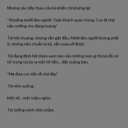
Nhưng câu tiếp theo của bà khiến tôi khựng lại:
“Khoảng mười lăm người. Toàn khách quan trọng. Con đi chợ
nấu nướng cho đàng hoàng.”
Tôi hơi choáng, nhưng vẫn gật đầu. Mười lăm người không phải
ít, nhưng nếu chuẩn bị kỹ, vẫn xoay xở được.
Tôi đang định hỏi thêm xem nên nấu những món gì thì bà đã rút
từ trong túi áo ra một tờ tiền… đặt xuống bàn.
“Mẹ đưa con tiền đi chợ đây.”
Tôi nhìn xuống.
Một tờ… một trăm nghìn.
Tôi tưởng mình nhìn nhầm.