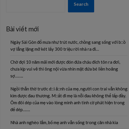
Search
Bài viết mới
Ngày Sài Gòn đổ mưa như trút nước, chồng sang sống với b::ồ
vợ lẳng lặng mở két lấy 300 triệu rời nhà ra đi…
Chờ đợi 10 năm mãi mới được đón đứa cháu đích tôn ra đơi,
chưa kịp vui vẻ thì ông nội vừa nhìn mặt đứa bé liền hoảng
sợ……..
Ngồi thẫn thờ trước d::i ả::nh của mẹ, người con trai vẫn không
kìm được đau thương. M::ất đi mẹ là nỗi đau không thể lấp đầy.
Ôm đôi dép của mẹ vào lòng mình anh tình cờ phát hiện trong
đế dép…….
Nhà anh nghèo lắm, bố mẹ anh vẫn sống trong căn nhà kia