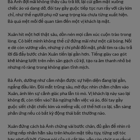
Bà Ánh đợi mãi không thấy câu trả lời, lại cúi gằm mặt xuống
chiếc áo vá dang dở, đôi tay gầy guộc tiếp tục run rẩy với cây kim
chỉ, như thể người phụ nữ sang trọng kia chưa từng xuất hiện.
Bà quá mệt mỏi để quan tâm đến một vị khách lạ mặt.
Xuân hít một hơi thật sâu, dồn nén mọi cảm xúc cuộn trào trong
lòng. Cô biết mình không thể cứ đứng mãi như một cái bóng. Nỗi
e dè còn vương vấn, nhưng ý chí phải đối mặt, phải tìm ra câu trả
lời đã đẩy bước chân Xuân tiến lại gần hơn. Tiếng giày cao gót
khẽ khàng lướt trên nền sân gạch cũ kỹ, tạo ra âm thanh nhỏ bé
nhưng rõ ràng trong không gian tĩnh mịch.
Bà Ánh, dường như cảm nhận được sự hiện diện đang lại gần,
ngẩng đầu lên. Đôi mắt trũng sâu, mờ đục nhìn chằm chằm vào
Xuân, ánh lên sự cảnh giác pha lẫn tò mò. Vị khách lạ này sao lại
không đi, còn tiến vào? Bà ngừng hẳn việc vá áo, đôi tay gầy
guộc siết chặt chiếc kim và miếng vải, cơ thể hơi co lại, sẵn sàng
phản ứng nếu có bất kỳ động thái bất thường nào.
Xuân đứng cách bà Ánh chừng vài bước chân, đủ gần để nhìn rõ
từng nếp nhăn hằn sâu trên khuôn mặt tiều tụy, từng sợi tóc
bạc phơ rối bời. Giọng nói của cô cất lên, vẫn còn chút run rẩy vì