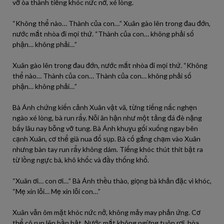
vỡ òa thành tiếng khóc nức nở, xé lòng.
“Không thể nào… Thành của con…” Xuân gào lên trong đau đớn,
nước mắt nhòa đi mọi thứ. “Thành của con… không phải số
phận… không phải…”
Xuân gào lên trong đau đớn, nước mắt nhòa đi mọi thứ. “Không
thể nào… Thành của con… Thành của con… không phải số
phận… không phải…”
Bà Ánh chứng kiến cảnh Xuân vật vã, từng tiếng nấc nghẹn
ngào xé lòng, bà run rẩy. Nỗi ân hận như một tảng đá đè nặng
bấy lâu nay bỗng vỡ tung. Bà Ánh khuỵu gối xuống ngay bên
cạnh Xuân, cơ thể già nua đổ sụp. Bà cố gắng chạm vào Xuân
nhưng bàn tay run rẩy không dám. Tiếng khóc thút thít bật ra
từ lồng ngực bà, khô khốc và đầy thống khổ.
“Xuân ơi… con ơi…” Bà Ánh thều thào, giọng bà khản đặc vì khóc,
“Mẹ xin lỗi… Mẹ xin lỗi con…”
Xuân vẫn ôm mặt khóc nức nở, không mảy may phản ứng. Cơ
thể cô run lên bần bật. Nước mắt không ngừng tuôn rơi, hòa