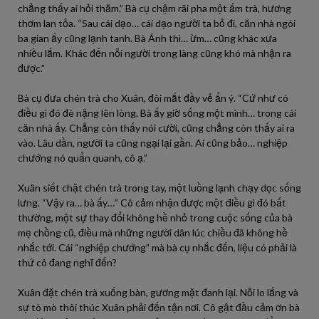
chẳng thấy ai hỏi thăm.” Bà cụ chậm rãi pha một ấm trà, hương
thơm lan tỏa. “Sau cái dạo… cái dạo người ta bỏ đi, căn nhà ngói
ba gian ấy cũng lạnh tanh. Bà Ánh thì… ừm… cũng khác xưa
nhiều lắm. Khác đến nỗi người trong làng cũng khó mà nhận ra
được.”
Bà cụ đưa chén trà cho Xuân, đôi mắt đầy vẻ ẩn ý. “Cứ như có
điều gì đó đè nặng lên lòng. Bà ấy giờ sống một mình… trong cái
căn nhà ấy. Chẳng còn thấy nói cười, cũng chẳng còn thấy ai ra
vào. Lâu dần, người ta cũng ngại lại gần. Ai cũng bảo… nghiệp
chướng nó quẩn quanh, cô ạ.”
Xuân siết chặt chén trà trong tay, một luồng lạnh chạy dọc sống
lưng. “Vậy ra… bà ấy…” Cô cảm nhận được một điều gì đó bất
thường, một sự thay đổi không hề nhỏ trong cuộc sống của bà
mẹ chồng cũ, điều mà những người dân lúc chiều đã không hề
nhắc tới. Cái “nghiệp chướng” mà bà cụ nhắc đến, liệu có phải là
thứ cô đang nghĩ đến?
Xuân đặt chén trà xuống bàn, gương mặt đanh lại. Nỗi lo lắng và
sự tò mò thôi thúc Xuân phải đến tận nơi. Cô gật đầu cảm ơn bà