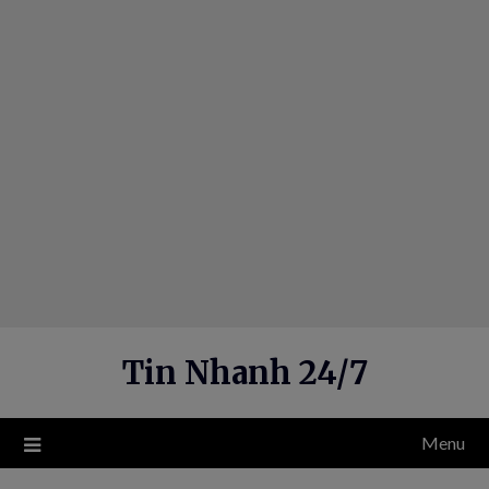
Skip
to
content
Tin Nhanh 24/7
Menu