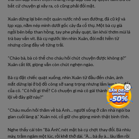
bất cứ chuyện gì xảy ra, cô cũng phải đối mặt.
Xuân dừng lại bên một quán nước nhỏ ven đường, đã cũ kỹ và
lụp xụp, nằm nép mình dưới gốc cây đa cổ thụ. Một bà cụ già
ngồi bên bếp than hồng, tay phe phẩy quạt, làn khói thơm mùi lá
trà bay vấn vít. Bà cụ ngước lên nhìn Xuân, đôi mắt hiền từ
nhưng cũng đầy vẻ từng trải.
“Chào bà, bà có thể cho cháu hỏi chút chuyện được không ạ?”
Xuân cất lời, giọng vẫn còn chút nghẹn ngào.
Bà cụ đặt chiếc quạt xuống, nhìn Xuân từ đầu đến chân, ánh
mắt dừng lại ở bộ đồ công sở sang trọng nhưng lấm lem bùn đất
của cô. “Cô hỏi gì thế? Có chuyện gì mà cô gái thành phố lại lặn
lội về đây giờ này?”
“Cháu muốn hỏi thăm về bà Ánh… người sống ở căn nhà ngói ba
gian cuối làng ạ.” Xuân nói, cố giữ cho giọng mình thật bình tĩnh.
Nghe thấy cái tên “Bà Ánh”, nét mặt bà cụ chợt thay đổi. Bà nhíu
mày, trầm ngâm một lúc, rồi khẽ thở dài. “À… bà ấy à… lâu lắm rồi