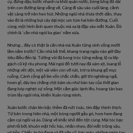
cụ, đứng dậy, bước nhanh ra khỏi quán nước, bóng lưng đổ dài
trên con đường làng vắng vẻ. Càng đi sâu vào cuối làng, cảnh
vật càng trở nên heo hút. Những ngôi nhà thưa thớt dần, thay
vào đó là những bụi cây dại mọc um tùm hai bên đường. Cuối
cùng, một hình ảnh quen thuộc mà xa lạ đập vào mắt Xuân. Đó
chính là `căn nhà ngói ba gian` năm xưa.
Nhưng… đây có thật là căn nhà mà Xuân từng sinh sống mười
lăm năm trước? Căn nhà bề thế, khang trang ngày nào giờ đây
tiêu điều đến lạ. Tường vôi đã bong tróc từng mảng, lộ ra lớp
gạch cũ kỹ rêu phong. Mái ngói đỏ tươi nay đã xám xịt, loang lổ
những vết dột, một vài viên còn vỡ nát, trơ ra khung gỗ mục
ruỗng. Cánh cổng gỗ lim vốn chắc chắn, giờ thì nghiêng ngả,
hoen gỉ, dây leo chằng chịt bám víu như bàn tay của thời gian
đang bóp nghẹt sự sống. Một cảm giác lạnh lẽo, hoang tàn bao
trùm lấy ngôi nhà, khiến Xuân rùng mình.
Xuân bước chân lên bậc thềm đã nứt toác, tim đập thình thịch.
Từ bên trong hiên nhà, một bóng người gầy gò, hom hem đang
cặm cụi ngồi vá áo. Dáng vẻ khắc khổ đến tột cùng. Mái tóc bạc
phơ rối bời, khuôn mặt hốc hác, nhăn nheo, đôi mắt trũng sâu,
vô hồn. Chiếc áo bà đang vá đã sờn cũ, bạc màu, những ngón tay