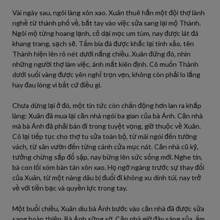
Vài ngày sau, ngôi làng xôn xao. Xuân thuê hẳn một đội thợ lành
nghề từ thành phố về, bắt tay vào việc sửa sang lại mộ Thành.
Ngôi mộ từng hoang lạnh, cỏ dại mọc um tùm, nay được lát đá
khang trang, sạch sẽ. Tấm bia đá được khắc lại tinh xảo, tên
Thành hiện lên rõ nét dưới nắng chiều. Xuân đứng đó, nhìn
những người thợ làm việc, ánh mắt kiên định. Cô muốn Thành
dưới suối vàng được yên nghỉ trọn vẹn, không còn phải lo lắng
hay đau lòng vì bất cứ điều gì.
Chưa dừng lại ở đó, một tin tức còn chấn động hơn lan ra khắp
làng: Xuân đã mua lại căn nhà ngói ba gian của bà Ánh. Căn nhà
mà bà Ánh đã phải bán đi trong tuyệt vọng, giờ thuộc về Xuân.
Cô lại tiếp tục cho thợ tu sửa toàn bộ, từ mái ngói đến tường
vách, từ sân vườn đến từng cánh cửa mục nát. Căn nhà cũ kỹ,
tưởng chừng sắp đổ sập, nay bừng lên sức sống mới. Nghe tin,
bà con lối xóm bàn tán xôn xao. Họ ngỡ ngàng trước sự thay đổi
của Xuân, từ một nàng dâu bị đuổi đi không xu dính túi, nay trở
về với tiền bạc và quyền lực trong tay.
Một buổi chiều, Xuân dìu bà Ánh bước vào căn nhà đã được sửa
sang hoàn thiện. Bà Ánh sững sờ. Căn nhà giờ đây sáng sủa, ấm