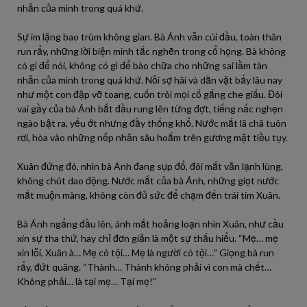
nhẫn của mình trong quá khứ.
Sự im lặng bao trùm không gian. Bà Ánh vẫn cúi đầu, toàn thân
run rẩy, những lời biện minh tắc nghẽn trong cổ họng. Bà không
có gì để nói, không có gì để bào chữa cho những sai lầm tàn
nhẫn của mình trong quá khứ. Nỗi sợ hãi và dằn vặt bấy lâu nay
như một con đập vỡ toang, cuốn trôi mọi cố gắng che giấu. Đôi
vai gầy của bà Ánh bắt đầu rung lên từng đợt, tiếng nấc nghẹn
ngào bật ra, yếu ớt nhưng đầy thống khổ. Nước mắt lã chã tuôn
rơi, hòa vào những nếp nhăn sâu hoắm trên gương mặt tiều tụy.
Xuân đứng đó, nhìn bà Ánh đang sụp đổ, đôi mắt vẫn lạnh lùng,
không chút dao động. Nước mắt của bà Ánh, những giọt nước
mắt muộn màng, không còn đủ sức để chạm đến trái tim Xuân.
Bà Ánh ngẩng đầu lên, ánh mắt hoảng loạn nhìn Xuân, như cầu
xin sự tha thứ, hay chỉ đơn giản là một sự thấu hiểu. “Mẹ… mẹ
xin lỗi, Xuân à… Mẹ có tội… Mẹ là người có tội…” Giọng bà run
rẩy, đứt quãng. “Thành… Thành không phải vì con mà chết…
Không phải… là tại mẹ… Tại mẹ!”