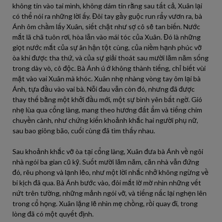
không tin vào tai mình, không dám tin rằng sau tất cả, Xuân lại
có thể nói ra những lời ấy. Đôi tay gầy guộc run rẩy vươn ra, bà
Ánh ôm chầm lấy Xuân, siết chặt như sợ cô sẽ tan biến. Nước
mắt lã chã tuôn rơi, hòa lẫn vào mái tóc của Xuân. Đó là những
giọt nước mắt của sự ân hận tột cùng, của niềm hạnh phúc vỡ
òa khi được tha thứ, và của sự giải thoát sau mười lăm năm sống
trong dày vò, cô độc. Bà Ánh ú ớ không thành tiếng, chỉ biết vùi
mặt vào vai Xuân mà khóc. Xuân nhẹ nhàng vòng tay ôm lại bà
Ánh, tựa đầu vào vai bà. Nỗi đau vẫn còn đó, nhưng đã được
thay thế bằng một khởi đầu mới, một sự bình yên bất ngờ. Gió
nhẹ lùa qua cổng làng, mang theo hương đất ẩm và tiếng chim
chuyền cành, như chứng kiến khoảnh khắc hai người phụ nữ,
sau bao giông bão, cuối cùng đã tìm thấy nhau.
Sau khoảnh khắc vỡ òa tại cổng làng, Xuân đưa bà Ánh về ngôi
nhà ngói ba gian cũ kỹ. Suốt mười lăm năm, căn nhà vẫn đứng
đó, rêu phong và lạnh lẽo, như một lời nhắc nhở không ngừng về
bi kịch đã qua. Bà Ánh bước vào, đôi mắt lờ mờ nhìn những vết
nứt trên tường, những mảnh ngói vỡ, và tiếng nấc lại nghẹn lên
trong cổ họng. Xuân lặng lẽ nhìn mẹ chồng, rồi quay đi, trong
lòng đã có một quyết định.