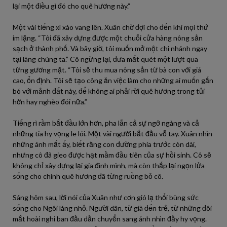
lại một điều gì đó cho quê hương này.”
Một vài tiếng xì xào vang lên. Xuân chờ đợi cho đến khi mọi thứ
im lặng. “Tôi đã xây dựng được một chuỗi cửa hàng nông sản
sạch ở thành phố. Và bây giờ, tôi muốn mở một chi nhánh ngay
tại làng chúng ta.” Cô ngừng lại, đưa mắt quét một lượt qua
từng gương mặt. “Tôi sẽ thu mua nông sản từ bà con với giá
cao, ổn định. Tôi sẽ tạo công ăn việc làm cho những ai muốn gắn
bó với mảnh đất này, để không ai phải rời quê hương trong tủi
hờn hay nghèo đói nữa.”
Tiếng rì rầm bắt đầu lớn hơn, pha lẫn cả sự ngỡ ngàng và cả
những tia hy vọng le lói. Một vài người bắt đầu vỗ tay. Xuân nhìn
những ánh mắt ấy, biết rằng con đường phía trước còn dài,
nhưng cô đã gieo được hạt mầm đầu tiên của sự hồi sinh. Cô sẽ
không chỉ xây dựng lại gia đình mình, mà còn thắp lại ngọn lửa
sống cho chính quê hương đã từng ruồng bỏ cô.
Sáng hôm sau, lời nói của Xuân như cơn gió lạ thổi bùng sức
sống cho Ngôi làng nhỏ. Người dân, từ già đến trẻ, từ những đôi
mắt hoài nghi ban đầu dần chuyển sang ánh nhìn đầy hy vọng.