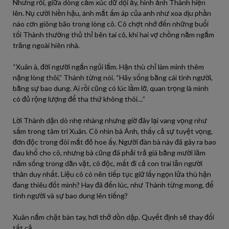
Nhưng rồi, giữa dòng cảm xúc dữ dội ấy, hình ảnh Thành hiện
lên. Nụ cười hiền hậu, ánh mắt ấm áp của anh như xoa dịu phần
nào cơn giông bão trong lòng cô. Cô chợt nhớ đến những buổi
tối Thành thường thủ thỉ bên tai cô, khi hai vợ chồng nằm ngắm
trăng ngoài hiên nhà.
“Xuân à, đời người ngắn ngủi lắm. Hận thù chỉ làm mình thêm
nặng lòng thôi,” Thành từng nói. “Hãy sống bằng cái tình người,
bằng sự bao dung. Ai rồi cũng có lúc lầm lỡ, quan trọng là mình
có đủ rộng lượng để tha thứ không thôi…”
Lời Thành dặn dò nhẹ nhàng nhưng giờ đây lại vang vọng như
sấm trong tâm trí Xuân. Cô nhìn bà Ánh, thấy cả sự tuyệt vọng,
đơn độc trong đôi mắt đỏ hoe ấy. Người đàn bà này đã gây ra bao
đau khổ cho cô, nhưng bà cũng đã phải trả giá bằng mười lăm
năm sống trong dằn vặt, cô độc, mất đi cả con trai lẫn người
thân duy nhất. Liệu cô có nên tiếp tục giữ lấy ngọn lửa thù hận
đang thiêu đốt mình? Hay đã đến lúc, như Thành từng mong, để
tình người và sự bao dung lên tiếng?
Xuân nắm chặt bàn tay, hơi thở dồn dập. Quyết định sẽ thay đổi
tất cả.