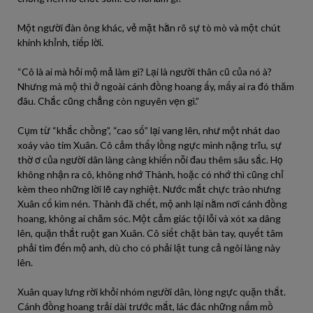
Một người đàn ông khác, vẻ mặt hằn rõ sự tò mò và một chút
khinh khỉnh, tiếp lời.
“Cô là ai mà hỏi mộ mả làm gì? Lại là người thân cũ của nó à?
Nhưng mà mộ thì ở ngoài cánh đồng hoang ấy, mấy ai ra đó thăm
đâu. Chắc cũng chẳng còn nguyên vẹn gì.”
Cụm từ “khắc chồng”, “cao số” lại vang lên, như một nhát dao
xoáy vào tim Xuân. Cô cảm thấy lồng ngực mình nặng trĩu, sự
thờ ơ của người dân làng càng khiến nỗi đau thêm sâu sắc. Họ
không nhận ra cô, không nhớ Thành, hoặc có nhớ thì cũng chỉ
kèm theo những lời lẽ cay nghiệt. Nước mắt chực trào nhưng
Xuân cố kìm nén. Thành đã chết, mộ anh lại nằm nơi cánh đồng
hoang, không ai chăm sóc. Một cảm giác tội lỗi và xót xa dâng
lên, quặn thắt ruột gan Xuân. Cô siết chặt bàn tay, quyết tâm
phải tìm đến mộ anh, dù cho có phải lật tung cả ngôi làng này
lên.
Xuân quay lưng rời khỏi nhóm người dân, lòng ngực quặn thắt.
Cánh đồng hoang trải dài trước mắt, lác đác những nấm mồ