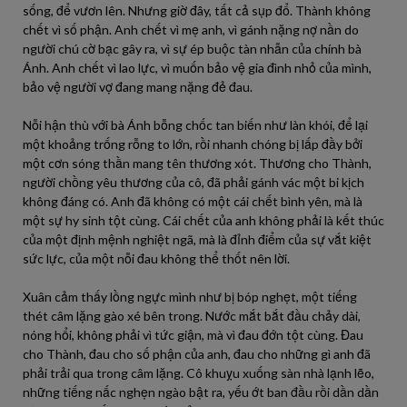
sống, để vươn lên. Nhưng giờ đây, tất cả sụp đổ. Thành không
chết vì số phận. Anh chết vì mẹ anh, vì gánh nặng nợ nần do
người chú cờ bạc gây ra, vì sự ép buộc tàn nhẫn của chính bà
Ánh. Anh chết vì lao lực, vì muốn bảo vệ gia đình nhỏ của mình,
bảo vệ người vợ đang mang nặng đẻ đau.
Nỗi hận thù với bà Ánh bỗng chốc tan biến như làn khói, để lại
một khoảng trống rỗng to lớn, rồi nhanh chóng bị lấp đầy bởi
một cơn sóng thần mang tên thương xót. Thương cho Thành,
người chồng yêu thương của cô, đã phải gánh vác một bi kịch
không đáng có. Anh đã không có một cái chết bình yên, mà là
một sự hy sinh tột cùng. Cái chết của anh không phải là kết thúc
của một định mệnh nghiệt ngã, mà là đỉnh điểm của sự vắt kiệt
sức lực, của một nỗi đau không thể thốt nên lời.
Xuân cảm thấy lồng ngực mình như bị bóp nghẹt, một tiếng
thét câm lặng gào xé bên trong. Nước mắt bắt đầu chảy dài,
nóng hổi, không phải vì tức giận, mà vì đau đớn tột cùng. Đau
cho Thành, đau cho số phận của anh, đau cho những gì anh đã
phải trải qua trong câm lặng. Cô khuỵu xuống sàn nhà lạnh lẽo,
những tiếng nấc nghẹn ngào bật ra, yếu ớt ban đầu rồi dần dần