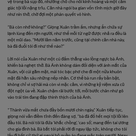
vệ trong bà sụp đổ, nhường chỗ cho nỗi kinh hoàng và một cảm
giác tội lỗi nặng trĩu. Căn nhà ngói ba gian vốn tĩnh mịch giờ đây
như nín thở, chờ đợi một phán quyết vô hình.
“Bà còn nhớ không?” Giọng Xuân trầm ấm, nhưng ẩn chứa sự
lạnh lùng đến rợn người, như thể mỗi từ ngữ được nhả ra đều là
một mũi dao. “Mười lăm năm trước, cũng tại chính căn nhà này,
bà đã đuổi tôi đi như thế nào?”
Lời nói của Xuân như một cú đấm thẳng vào lồng ngực bà Ánh,
khiến bà nghẹt thở. Bà Ánh không dám đối diện với ánh mắt của
Xuân, vội cúi gằm mặt, mái tóc bạc phơ che đi một nửa khuôn
mặt đã hằn sâu những nếp nhăn. Cơ thể bà run rẩy bần bật,
không chỉ vì sợ hãi mà còn vì mặc cảm, vì những kỷ niệm xưa cũ
đột ngột ùa về. Xuân chậm rãi bước tới, mỗi bước chân như gõ
vào trái tim đang đập thình thịch của bà Ánh.
“Thành vừa mất chưa đầy bốn mươi chín ngày,” Xuân tiếp tục,
giọng nói vẫn điềm tĩnh đến đáng sợ, “bà đã đổ hết mọi tội lỗi lên
đầu tôi. Bà nói tôi là đứa ‘khắc chồng’, ‘cao số’, mang đến tai ương
cho gia đình bà. Bà bắt tôi phải rời đi ngay lập tức, không cho tôi
lấy đi bất cứ thứ gì ngoài bộ quần áo đang mặc trên người. Ngay