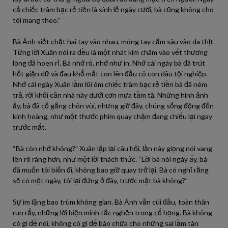
cả chiếc trâm bạc rẻ tiền là sính lễ ngày cưới, bà cũng không cho
tôi mang theo.”
Bà Ánh siết chặt hai tay vào nhau, móng tay cắm sâu vào da thịt.
Từng lời Xuân nói ra đều là một nhát kim châm vào vết thương
lòng đã hoen rỉ. Bà nhớ rõ, nhớ như in. Nhớ cái ngày bà đã trút
hết giận dữ và đau khổ mất con lên đầu cô con dâu tội nghiệp.
Nhớ cái ngày Xuân lầm lũi ôm chiếc trâm bạc rẻ tiền bà đã ném
trả, rời khỏi căn nhà này dưới cơn mưa tầm tã. Những hình ảnh
ấy, bà đã cố gắng chôn vùi, nhưng giờ đây, chúng sống động đến
kinh hoàng, như một thước phim quay chậm đang chiếu lại ngay
trước mắt.
“Bà còn nhớ không?” Xuân lặp lại câu hỏi, lần này giọng nói vang
lên rõ ràng hơn, như một lời thách thức. “Lời bà nói ngày ấy, bà
đã muốn tôi biến đi, không bao giờ quay trở lại. Bà có nghĩ rằng
sẽ có một ngày, tôi lại đứng ở đây, trước mặt bà không?”
Sự im lặng bao trùm không gian. Bà Ánh vẫn cúi đầu, toàn thân
run rẩy, những lời biện minh tắc nghẽn trong cổ họng. Bà không
có gì để nói, không có gì để bào chữa cho những sai lầm tàn