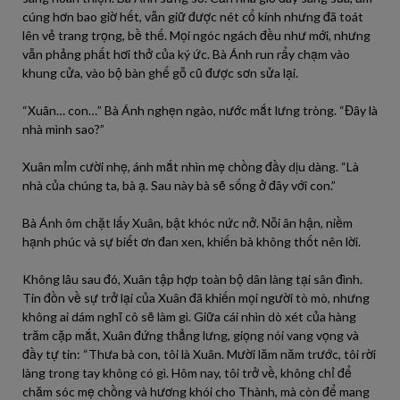
cúng hơn bao giờ hết, vẫn giữ được nét cổ kính nhưng đã toát
lên vẻ trang trọng, bề thế. Mọi ngóc ngách đều như mới, nhưng
vẫn phảng phất hơi thở của ký ức. Bà Ánh run rẩy chạm vào
khung cửa, vào bộ bàn ghế gỗ cũ được sơn sửa lại.
“Xuân… con…” Bà Ánh nghẹn ngào, nước mắt lưng tròng. “Đây là
nhà mình sao?”
Xuân mỉm cười nhẹ, ánh mắt nhìn mẹ chồng đầy dịu dàng. “Là
nhà của chúng ta, bà ạ. Sau này bà sẽ sống ở đây với con.”
Bà Ánh ôm chặt lấy Xuân, bật khóc nức nở. Nỗi ân hận, niềm
hạnh phúc và sự biết ơn đan xen, khiến bà không thốt nên lời.
Không lâu sau đó, Xuân tập hợp toàn bộ dân làng tại sân đình.
Tin đồn về sự trở lại của Xuân đã khiến mọi người tò mò, nhưng
không ai dám nghĩ cô sẽ làm gì. Giữa cái nhìn dò xét của hàng
trăm cặp mắt, Xuân đứng thẳng lưng, giọng nói vang vọng và
đầy tự tin: “Thưa bà con, tôi là Xuân. Mười lăm năm trước, tôi rời
làng trong tay không có gì. Hôm nay, tôi trở về, không chỉ để
chăm sóc mẹ chồng và hương khói cho Thành, mà còn để mang