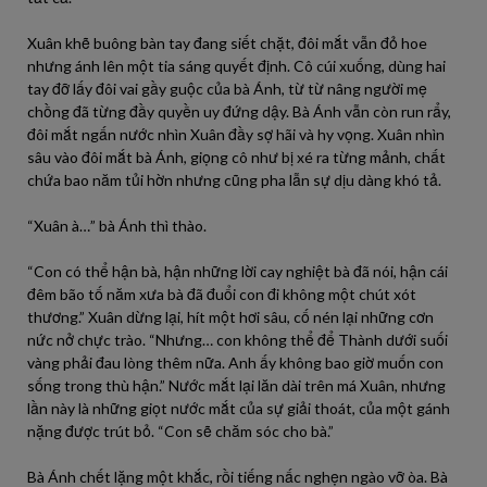
Xuân khẽ buông bàn tay đang siết chặt, đôi mắt vẫn đỏ hoe
nhưng ánh lên một tia sáng quyết định. Cô cúi xuống, dùng hai
tay đỡ lấy đôi vai gầy guộc của bà Ánh, từ từ nâng người mẹ
chồng đã từng đầy quyền uy đứng dậy. Bà Ánh vẫn còn run rẩy,
đôi mắt ngấn nước nhìn Xuân đầy sợ hãi và hy vọng. Xuân nhìn
sâu vào đôi mắt bà Ánh, giọng cô như bị xé ra từng mảnh, chất
chứa bao năm tủi hờn nhưng cũng pha lẫn sự dịu dàng khó tả.
“Xuân à…” bà Ánh thì thào.
“Con có thể hận bà, hận những lời cay nghiệt bà đã nói, hận cái
đêm bão tố năm xưa bà đã đuổi con đi không một chút xót
thương.” Xuân dừng lại, hít một hơi sâu, cố nén lại những cơn
nức nở chực trào. “Nhưng… con không thể để Thành dưới suối
vàng phải đau lòng thêm nữa. Anh ấy không bao giờ muốn con
sống trong thù hận.” Nước mắt lại lăn dài trên má Xuân, nhưng
lần này là những giọt nước mắt của sự giải thoát, của một gánh
nặng được trút bỏ. “Con sẽ chăm sóc cho bà.”
Bà Ánh chết lặng một khắc, rồi tiếng nấc nghẹn ngào vỡ òa. Bà