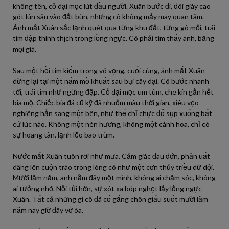
không tên, cỏ dại mọc lút đầu người. Xuân bước đi, đôi giày cao
gót lún sâu vào đất bùn, nhưng cô không mảy may quan tâm.
Ánh mắt Xuân sắc lạnh quét qua từng khu đất, từng gò mối, trái
tim đập thình thịch trong lồng ngực. Cô phải tìm thấy anh, bằng
mọi giá.
Sau một hồi tìm kiếm trong vô vọng, cuối cùng, ánh mắt Xuân
dừng lại tại một nấm mồ khuất sau bụi cây dại. Cô bước nhanh
tới, trái tim như ngừng đập. Cỏ dại mọc um tùm, che kín gần hết
bia mộ. Chiếc bia đá cũ kỹ đã nhuốm màu thời gian, xiêu vẹo
nghiêng hẳn sang một bên, như thể chỉ chực đổ sụp xuống bất
cứ lúc nào. Không một nén hương, không một cành hoa, chỉ có
sự hoang tàn, lạnh lẽo bao trùm.
Nước mắt Xuân tuôn rơi như mưa. Cảm giác đau đớn, phẫn uất
dâng lên cuộn trào trong lòng cô như một cơn thủy triều dữ dội.
Mười lăm năm, anh nằm đây một mình, không ai chăm sóc, không
ai tưởng nhớ. Nỗi tủi hờn, sự xót xa bóp nghẹt lấy lồng ngực
Xuân. Tất cả những gì cô đã cố gắng chôn giấu suốt mười lăm
năm nay giờ đây vỡ òa.