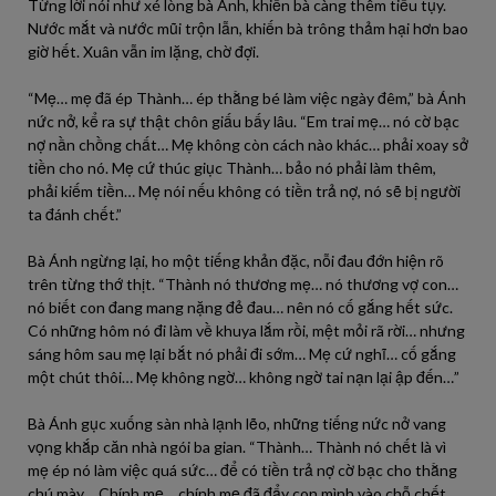
Từng lời nói như xé lòng bà Ánh, khiến bà càng thêm tiều tụy.
Nước mắt và nước mũi trộn lẫn, khiến bà trông thảm hại hơn bao
giờ hết. Xuân vẫn im lặng, chờ đợi.
“Mẹ… mẹ đã ép Thành… ép thằng bé làm việc ngày đêm,” bà Ánh
nức nở, kể ra sự thật chôn giấu bấy lâu. “Em trai mẹ… nó cờ bạc
nợ nần chồng chất… Mẹ không còn cách nào khác… phải xoay sở
tiền cho nó. Mẹ cứ thúc giục Thành… bảo nó phải làm thêm,
phải kiếm tiền… Mẹ nói nếu không có tiền trả nợ, nó sẽ bị người
ta đánh chết.”
Bà Ánh ngừng lại, ho một tiếng khản đặc, nỗi đau đớn hiện rõ
trên từng thớ thịt. “Thành nó thương mẹ… nó thương vợ con…
nó biết con đang mang nặng đẻ đau… nên nó cố gắng hết sức.
Có những hôm nó đi làm về khuya lắm rồi, mệt mỏi rã rời… nhưng
sáng hôm sau mẹ lại bắt nó phải đi sớm… Mẹ cứ nghĩ… cố gắng
một chút thôi… Mẹ không ngờ… không ngờ tai nạn lại ập đến…”
Bà Ánh gục xuống sàn nhà lạnh lẽo, những tiếng nức nở vang
vọng khắp căn nhà ngói ba gian. “Thành… Thành nó chết là vì
mẹ ép nó làm việc quá sức… để có tiền trả nợ cờ bạc cho thằng
chú mày… Chính mẹ… chính mẹ đã đẩy con mình vào chỗ chết…