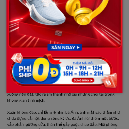
toàn bộ khuôn mặt đã hằn sâu những nếp nhăn. Cảm giác lạnh
lẽo chạy dọc sống lưng, bà cảm thấy tim mình đập dồn dập, như
muốn nhảy ra khỏi lồng ngực. Môi bà khô khốc, lắp bắp, giọng
nói như bị bóp nghẹt, run rẩy đến nỗi những âm tiết cuối cùng
gần như tan biến trong không khí.
“Mày… mày là con Xuân sao?” bà Ánh thều thào, gần như không
tin vào những gì mình vừa cảm nhận. Sự sợ hãi và kinh ngạc hiện
rõ mồn một trên khuôn mặt già nua, tiều tụy của bà. Từng kỷ
niệm cũ, những ký ức mà bà đã cố gắng chôn vùi dưới lớp bụi
thời gian, giờ đây ùa về như một cơn ác mộng kinh hoàng, không
cho bà bất kỳ cơ hội nào để né tránh. Hình ảnh của Thành, của
những lời cay nghiệt bà đã trút xuống Xuân, và cảnh tượng Xuân
lầm lũi rời đi dưới cơn mưa, tất cả cuộn xoáy trong tâm trí bà. Bà
Ánh lùi lại một bước, chiếc kim và miếng vải tuột khỏi tay, rơi
xuống nền đất, tạo ra âm thanh nhỏ xíu nhưng chói tai trong
không gian tĩnh mịch.
Xuân không đáp, chỉ lặng lẽ nhìn bà Ánh, ánh mắt sâu thẳm như
chứa đựng cả một dòng sông ký ức. Bà Ánh lùi thêm một bước,
vấp phải ngưỡng cửa, thân thể gầy guộc chao đảo. Mọi phòng