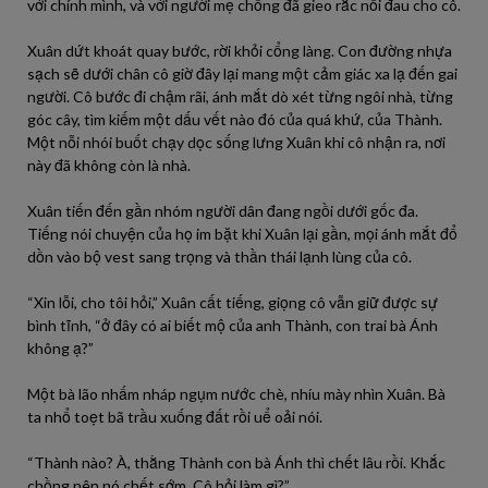
với chính mình, và với người mẹ chồng đã gieo rắc nỗi đau cho cô.
Xuân dứt khoát quay bước, rời khỏi cổng làng. Con đường nhựa
sạch sẽ dưới chân cô giờ đây lại mang một cảm giác xa lạ đến gai
người. Cô bước đi chậm rãi, ánh mắt dò xét từng ngôi nhà, từng
góc cây, tìm kiếm một dấu vết nào đó của quá khứ, của Thành.
Một nỗi nhói buốt chạy dọc sống lưng Xuân khi cô nhận ra, nơi
này đã không còn là nhà.
Xuân tiến đến gần nhóm người dân đang ngồi dưới gốc đa.
Tiếng nói chuyện của họ im bặt khi Xuân lại gần, mọi ánh mắt đổ
dồn vào bộ vest sang trọng và thần thái lạnh lùng của cô.
“Xin lỗi, cho tôi hỏi,” Xuân cất tiếng, giọng cô vẫn giữ được sự
bình tĩnh, “ở đây có ai biết mộ của anh Thành, con trai bà Ánh
không ạ?”
Một bà lão nhấm nháp ngụm nước chè, nhíu mày nhìn Xuân. Bà
ta nhổ toẹt bã trầu xuống đất rồi uể oải nói.
“Thành nào? À, thằng Thành con bà Ánh thì chết lâu rồi. Khắc
chồng nên nó chết sớm. Cô hỏi làm gì?”