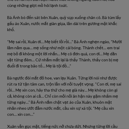
cùng những giọt mồ hôi lạnh toát.
Bà Ánh bò đến sát bên Xuân, quỳ sụp xuống chân cô. Bà túm lấy
gấu áo Xuân, nước mắt giàn giụa, lăn dài trên gương mặt khắc
khổ.
“Mẹ sai rồi, Xuân ơi… Mẹ biết lỗi rồi…” Bà Ánh nghẹn ngào, “Mười
lăm năm qua… mẹ sống như một cái bóng. Thành chết… em trai
mẹ bỏ đi không một lời nhắn… Mẹ cô đơn quá, con ơi… Mẹ dằn
vặt từng đêm… Cứ nhắm mắt lại là thấy Thành, thấy con bị mẹ
đuổi đi trong bão tố… Mẹ là tội đồ…”
Bà ngước đôi mắt đỏ hoe, van lạy Xuân. Từng lời nói như được
rút ra từ tận tâm can, trộn lẫn với nỗi tuyệt vọng. “Con ơi, mẹ sai
rồi… Mẹ xin con, hãy tha thứ cho mẹ già này… Mẹ không còn gì
cả, không còn ai cả… Chỉ còn mỗi nỗi ân hận này gặm nhấm mẹ
từng ngày…” Bà Ánh nắm chặt vạt áo của Xuân, khuôn mặt
nhăn nheo ướt đẫm nước mắt, cầu xin sự xá tội. “Mẹ cầu xin
con… xin con…”
Xuân vẫn gục mặt, tiếng nức nở chưa dứt. Nhưng từng lời cầu