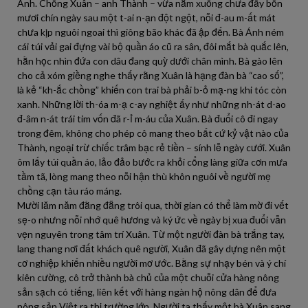
Ánh. Chồng Xuân – anh Thành – vừa nằm xuống chưa đầy bốn
mươi chín ngày sau một t-ai n-ạn đột ngột, nỗi đ-au m-ất mát
chưa kịp nguôi ngoai thì giông bão khác đã ập đến. Bà Ánh ném
cái túi vải gai đựng vài bộ quần áo cũ ra sân, đôi mắt bà quắc lên,
hằn học nhìn đứa con dâu đang quỳ dưới chân mình. Bà gào lên
cho cả xóm giềng nghe thấy rằng Xuân là hạng đàn bà “cao số”,
là kẻ “kh-ắc chồng” khiến con trai bà phải b-ỏ mạ-ng khi tóc còn
xanh. Những lời th-óa m-ạ c-ay nghiệt ấy như những nh-át d-ao
đ-âm n-át trái tim vốn đã r-ỉ m-áu của Xuân. Bà đuổi cô đi ngay
trong đêm, không cho phép cô mang theo bất cứ kỷ vật nào của
Thành, ngoại trừ chiếc trâm bạc rẻ tiền – sính lễ ngày cưới. Xuân
ôm lấy túi quần áo, lảo đảo bước ra khỏi cổng làng giữa cơn mưa
tầm tã, lòng mang theo nỗi hận thù khôn nguôi về người mẹ
chồng cạn tàu ráo máng.
Mười lăm năm đằng đẵng trôi qua, thời gian có thể làm mờ đi vết
sẹ-o nhưng nỗi nhớ quê hương và ký ức về ngày bị xua đuổi vẫn
vẹn nguyên trong tâm trí Xuân. Từ một người đàn bà trắng tay,
lang thang nơi đất khách quê người, Xuân đã gây dựng nên một
cơ nghiệp khiến nhiều người mơ ước. Bằng sự nhạy bén và ý chí
kiên cường, cô trở thành bà chủ của một chuỗi cửa hàng nông
sản sạch có tiếng, liên kết với hàng ngàn hộ nông dân để đưa
nông sản Việt ra thị trường lớn. Người ta thấy một bà Xuân sang