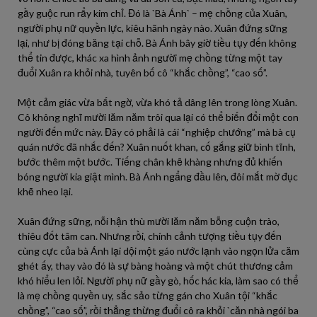
gầy guộc run rẩy kim chỉ. Đó là `Bà Ánh` – mẹ chồng của Xuân,
người phụ nữ quyền lực, kiêu hãnh ngày nào. Xuân đứng sững
lại, như bị đóng băng tại chỗ. Bà Ánh bây giờ tiều tụy đến không
thể tin được, khác xa hình ảnh người mẹ chồng từng một tay
đuổi Xuân ra khỏi nhà, tuyên bố cô “khắc chồng”, “cao số”.
Một cảm giác vừa bất ngờ, vừa khó tả dâng lên trong lòng Xuân.
Cô không nghĩ mười lăm năm trôi qua lại có thể biến đổi một con
người đến mức này. Đây có phải là cái “nghiệp chướng” mà bà cụ
quán nước đã nhắc đến? Xuân nuốt khan, cố gắng giữ bình tĩnh,
bước thêm một bước. Tiếng chân khẽ khàng nhưng đủ khiến
bóng người kia giật mình. Bà Ánh ngẩng đầu lên, đôi mắt mờ đục
khẽ nheo lại.
Xuân đứng sững, nỗi hận thù mười lăm năm bỗng cuộn trào,
thiêu đốt tâm can. Nhưng rồi, chính cảnh tượng tiều tụy đến
cùng cực của bà Ánh lại dội một gáo nước lạnh vào ngọn lửa căm
ghét ấy, thay vào đó là sự bàng hoàng và một chút thương cảm
khó hiểu len lỏi. Người phụ nữ gầy gò, hốc hác kia, làm sao có thể
là mẹ chồng quyền uy, sắc sảo từng gán cho Xuân tội “khắc
chồng”, “cao số”, rồi thẳng thừng đuổi cô ra khỏi `căn nhà ngói ba