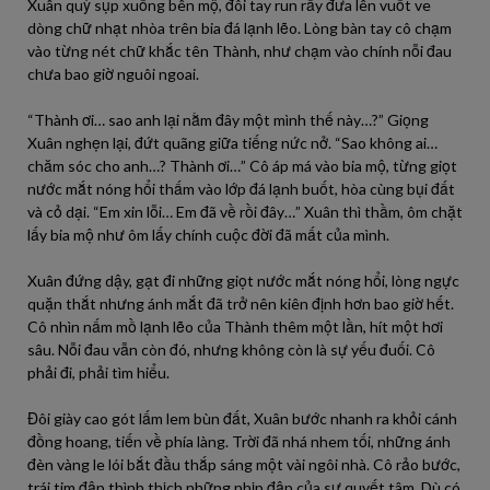
Xuân quỳ sụp xuống bên mộ, đôi tay run rẩy đưa lên vuốt ve
dòng chữ nhạt nhòa trên bia đá lạnh lẽo. Lòng bàn tay cô chạm
vào từng nét chữ khắc tên Thành, như chạm vào chính nỗi đau
chưa bao giờ nguôi ngoai.
“Thành ơi… sao anh lại nằm đây một mình thế này…?” Giọng
Xuân nghẹn lại, đứt quãng giữa tiếng nức nở. “Sao không ai…
chăm sóc cho anh…? Thành ơi…” Cô áp má vào bia mộ, từng giọt
nước mắt nóng hổi thấm vào lớp đá lạnh buốt, hòa cùng bụi đất
và cỏ dại. “Em xin lỗi… Em đã về rồi đây…” Xuân thì thầm, ôm chặt
lấy bia mộ như ôm lấy chính cuộc đời đã mất của mình.
Xuân đứng dậy, gạt đi những giọt nước mắt nóng hổi, lòng ngực
quặn thắt nhưng ánh mắt đã trở nên kiên định hơn bao giờ hết.
Cô nhìn nấm mồ lạnh lẽo của Thành thêm một lần, hít một hơi
sâu. Nỗi đau vẫn còn đó, nhưng không còn là sự yếu đuối. Cô
phải đi, phải tìm hiểu.
Đôi giày cao gót lấm lem bùn đất, Xuân bước nhanh ra khỏi cánh
đồng hoang, tiến về phía làng. Trời đã nhá nhem tối, những ánh
đèn vàng le lói bắt đầu thắp sáng một vài ngôi nhà. Cô rảo bước,
trái tim đập thình thịch những nhịp đập của sự quyết tâm. Dù có