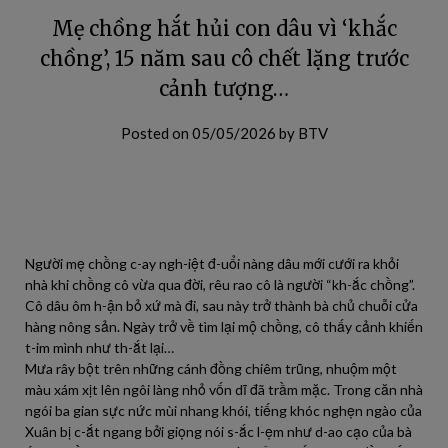
Mẹ chồng hắt hủi con dâu vì ‘khắc
chồng’, 15 năm sau cô chết lặng trước
cảnh tượng…
Posted on
05/05/2026
by
BTV
Người mẹ chồng c-ay ngh-iệt đ-uổi nàng dâu mới cưới ra khỏi
nhà khi chồng cô vừa qua đời, rêu rao cô là người “kh-ắc chồng”.
Cô dâu ôm h-ận bỏ xứ mà đi, sau này trở thành bà chủ chuỗi cửa
hàng nông sản. Ngày trở về tìm lại mộ chồng, cô thấy cảnh khiến
t-im mình như th-ắt lại…
Mưa rây bột trên những cánh đồng chiêm trũng, nhuộm một
màu xám xịt lên ngôi làng nhỏ vốn dĩ đã trầm mặc. Trong căn nhà
ngói ba gian sực nức mùi nhang khói, tiếng khóc nghẹn ngào của
Xuân bị c-ắt ngang bởi giọng nói s-ắc l-ẹm như d-ao cạo của bà