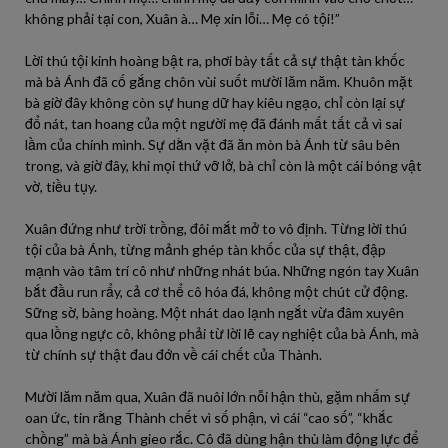
không phải tại con, Xuân à… Mẹ xin lỗi… Mẹ có tội!”
Lời thú tội kinh hoàng bật ra, phơi bày tất cả sự thật tàn khốc
mà bà Ánh đã cố gắng chôn vùi suốt mười lăm năm. Khuôn mặt
bà giờ đây không còn sự hung dữ hay kiêu ngạo, chỉ còn lại sự
đổ nát, tan hoang của một người mẹ đã đánh mất tất cả vì sai
lầm của chính mình. Sự dằn vặt đã ăn mòn bà Ánh từ sâu bên
trong, và giờ đây, khi mọi thứ vỡ lở, bà chỉ còn là một cái bóng vật
vờ, tiều tụy.
Xuân đứng như trời trồng, đôi mắt mở to vô định. Từng lời thú
tội của bà Ánh, từng mảnh ghép tàn khốc của sự thật, đập
mạnh vào tâm trí cô như những nhát búa. Những ngón tay Xuân
bắt đầu run rẩy, cả cơ thể cô hóa đá, không một chút cử động.
Sững sờ, bàng hoàng. Một nhát dao lạnh ngắt vừa đâm xuyên
qua lồng ngực cô, không phải từ lời lẽ cay nghiệt của bà Ánh, mà
từ chính sự thật đau đớn về cái chết của Thành.
Mười lăm năm qua, Xuân đã nuôi lớn nỗi hận thù, gặm nhấm sự
oan ức, tin rằng Thành chết vì số phận, vì cái “cao số”, “khắc
chồng” mà bà Ánh gieo rắc. Cô đã dùng hận thù làm động lực để