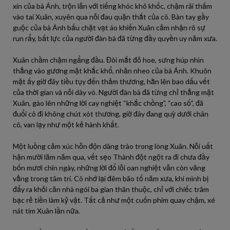
xin của bà Ánh, trộn lẫn với tiếng khóc khô khốc, chậm rãi thấm
vào tai Xuân, xuyên qua nỗi đau quặn thắt của cô. Bàn tay gầy
guộc của bà Ánh bấu chặt vạt áo khiến Xuân cảm nhận rõ sự
run rẩy, bất lực của người đàn bà đã từng đầy quyền uy năm xưa.
Xuân chầm chậm ngẩng đầu. Đôi mắt đỏ hoe, sưng húp nhìn
thẳng vào gương mặt khắc khổ, nhăn nheo của bà Ánh. Khuôn
mặt ấy giờ đây tiều tụy đến thảm thương, hằn lên bao dấu vết
của thời gian và nỗi dày vò. Người đàn bà đã từng chỉ thẳng mặt
Xuân, gào lên những lời cay nghiệt “khắc chồng”, “cao số”, đã
đuổi cô đi không chút xót thương, giờ đây đang quỳ dưới chân
cô, van lạy như một kẻ hành khất.
Một luồng cảm xúc hỗn độn dâng trào trong lòng Xuân. Nỗi uất
hận mười lăm năm qua, vết sẹo Thành đột ngột ra đi chưa đầy
bốn mươi chín ngày, những lời đổ lỗi oan nghiệt vẫn còn văng
vẳng trong tâm trí. Cô nhớ lại đêm bão tố năm xưa, khi mình bị
đẩy ra khỏi căn nhà ngói ba gian thân thuộc, chỉ với chiếc trâm
bạc rẻ tiền làm kỷ vật. Tất cả như một cuốn phim quay chậm, xé
nát tim Xuân lần nữa.