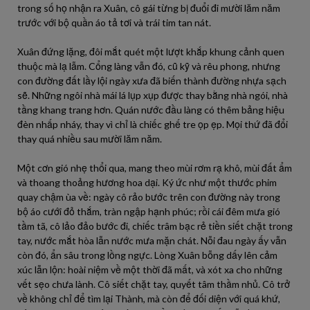
trong số họ nhận ra Xuân, cô gái từng bị đuổi đi mười lăm năm
trước với bộ quần áo tả tơi và trái tim tan nát.
Xuân đứng lặng, đôi mắt quét một lượt khắp khung cảnh quen
thuộc mà lạ lẫm. Cổng làng vẫn đó, cũ kỹ và rêu phong, nhưng
con đường đất lầy lội ngày xưa đã biến thành đường nhựa sạch
sẽ. Những ngôi nhà mái lá lụp xụp được thay bằng nhà ngói, nhà
tầng khang trang hơn. Quán nước đầu làng có thêm bảng hiệu
đèn nhấp nháy, thay vì chỉ là chiếc ghế tre ọp ẹp. Mọi thứ đã đổi
thay quá nhiều sau mười lăm năm.
Một cơn gió nhẹ thổi qua, mang theo mùi rơm rạ khô, mùi đất ẩm
và thoang thoảng hương hoa dại. Ký ức như một thước phim
quay chậm ùa về: ngày cô rảo bước trên con đường này trong
bộ áo cưới đỏ thắm, tràn ngập hạnh phúc; rồi cái đêm mưa gió
tầm tã, cô lảo đảo bước đi, chiếc trâm bạc rẻ tiền siết chặt trong
tay, nước mắt hòa lẫn nước mưa mặn chát. Nỗi đau ngày ấy vẫn
còn đó, ẩn sâu trong lồng ngực. Lòng Xuân bỗng dấy lên cảm
xúc lẫn lộn: hoài niệm về một thời đã mất, và xót xa cho những
vết sẹo chưa lành. Cô siết chặt tay, quyết tâm thầm nhủ. Cô trở
về không chỉ để tìm lại Thành, mà còn để đối diện với quá khứ,