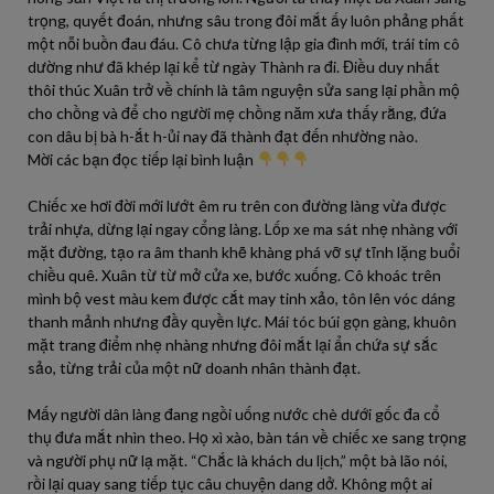
trọng, quyết đoán, nhưng sâu trong đôi mắt ấy luôn phảng phất
một nỗi buồn đau đáu. Cô chưa từng lập gia đình mới, trái tim cô
dường như đã khép lại kể từ ngày Thành ra đi. Điều duy nhất
thôi thúc Xuân trở về chính là tâm nguyện sửa sang lại phần mộ
cho chồng và để cho người mẹ chồng năm xưa thấy rằng, đứa
con dâu bị bà h-ắt h-ủi nay đã thành đạt đến nhường nào.
Mời các bạn đọc tiếp lại bình luận
Chiếc xe hơi đời mới lướt êm ru trên con đường làng vừa được
trải nhựa, dừng lại ngay cổng làng. Lốp xe ma sát nhẹ nhàng với
mặt đường, tạo ra âm thanh khẽ khàng phá vỡ sự tĩnh lặng buổi
chiều quê. Xuân từ từ mở cửa xe, bước xuống. Cô khoác trên
mình bộ vest màu kem được cắt may tinh xảo, tôn lên vóc dáng
thanh mảnh nhưng đầy quyền lực. Mái tóc búi gọn gàng, khuôn
mặt trang điểm nhẹ nhàng nhưng đôi mắt lại ẩn chứa sự sắc
sảo, từng trải của một nữ doanh nhân thành đạt.
Mấy người dân làng đang ngồi uống nước chè dưới gốc đa cổ
thụ đưa mắt nhìn theo. Họ xì xào, bàn tán về chiếc xe sang trọng
và người phụ nữ lạ mặt. “Chắc là khách du lịch,” một bà lão nói,
rồi lại quay sang tiếp tục câu chuyện dang dở. Không một ai