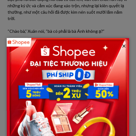
những ký ức và cảm xúc đang xáo trộn, nhưng lại kiên quyết lạ
thường, như một câu hỏi đã được kìm nén suốt mười lăm năm
trời.
“Chào bà,” Xuân nói, “bà có phải là bà Ánh không ạ?”
×
Giọng nói trầm ấm, dù run rẩy đôi chút vì cảm xúc, vẫn như một
mũi kim sắc lạnh đâm thẳng vào màng nhĩ của bà Ánh. Vị khách
lạ này lại hỏi đúng tên bà, một cái tên mà trong làng này không
mấy ai còn để tâm đến. Bà Ánh ngẩng đầu lên, đôi mắt mờ đục
nheo lại, cố gắng nhìn rõ hơn gương mặt đối diện. Hình bóng này
quen lắm, cái dáng đứng, mái tóc, và cả ánh mắt kiên định ấy
nữa. Rồi, một sợi ký ức mỏng manh chợt đứt đoạn, nhưng chính
âm thanh vừa rồi, cái giọng nói đã từng văng vẳng trong căn nhà
ngói ba gian này suốt mấy năm trời, bỗng chốc ùa về.
Bà Ánh chợt giật mình, đôi tay đang vá áo bỗng khựng lại, chiếc
kim may áo suýt nữa đâm vào ngón tay gầy guộc. Đôi mắt trũng
sâu của bà bỗng sáng lên một cách kỳ lạ, như thể vừa nhận ra
một điều gì đó kinh hoàng. Nhưng chỉ một tích tắc sau, ánh sáng
đó vụt tắt, thay vào đó là sự hoảng loạn tột cùng, chiếm lấy