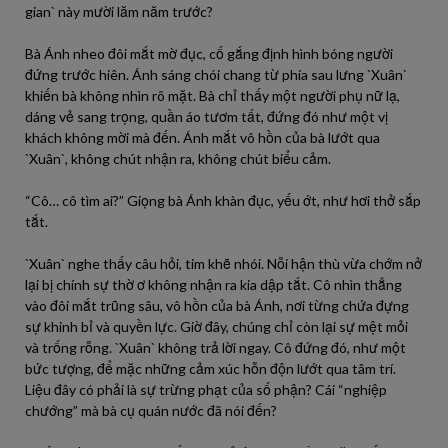
gian` này mười lăm năm trước?
Bà Ánh nheo đôi mắt mờ đục, cố gắng định hình bóng người
đứng trước hiên. Ánh sáng chói chang từ phía sau lưng `Xuân`
khiến bà không nhìn rõ mặt. Bà chỉ thấy một người phụ nữ lạ,
dáng vẻ sang trọng, quần áo tươm tất, đứng đó như một vị
khách không mời mà đến. Ánh mắt vô hồn của bà lướt qua
`Xuân`, không chút nhận ra, không chút biểu cảm.
“Cô… cô tìm ai?” Giọng bà Ánh khàn đục, yếu ớt, như hơi thở sắp
tắt.
`Xuân` nghe thấy câu hỏi, tim khẽ nhói. Nỗi hận thù vừa chớm nở
lại bị chính sự thờ ơ không nhận ra kia dập tắt. Cô nhìn thẳng
vào đôi mắt trũng sâu, vô hồn của bà Ánh, nơi từng chứa đựng
sự khinh bỉ và quyền lực. Giờ đây, chúng chỉ còn lại sự mệt mỏi
và trống rỗng. `Xuân` không trả lời ngay. Cô đứng đó, như một
bức tượng, để mặc những cảm xúc hỗn độn lướt qua tâm trí.
Liệu đây có phải là sự trừng phạt của số phận? Cái “nghiệp
chướng” mà bà cụ quán nước đã nói đến?