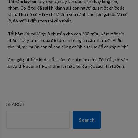
Tôi nắm lấy bàn tay chai sạn ấy, lần đầu tiên thấy lòng nhẹ
nhõm. Có lẽ tôi đã sai khi đánh giá con người qua một chiếc áo
rách. Thứ nó có – là ý chí, là tình yêu dành cho con gái tôi. Và có
lẽ, đó mới là điều con tôi cần nhất.
Tối hôm đó, tôi lặng lẽ chuyển cho con 200 triệu, kèm một tin
nhắn: “Đây là món quà để tụi con trang trí căn nhà mới. Phần
còn lại, mẹ muốn con rể con dùng chính sức lực để chứng minh.”
Con gái gọi điện khóc nấc, còn tôi chỉ mỉm cười. Tôi biết, tôi vẫn
chưa thể buông hết, nhưng ít nhất, tôi đã học cách tin tưởng.
SEARCH
Search