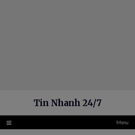
Skip
to
content
Tin Nhanh 24/7
Menu