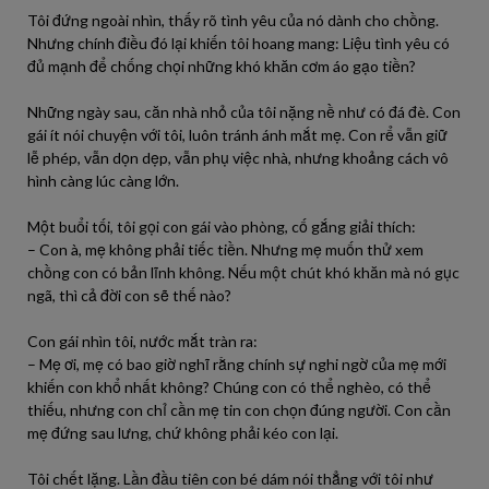
Tôi đứng ngoài nhìn, thấy rõ tình yêu của nó dành cho chồng.
Nhưng chính điều đó lại khiến tôi hoang mang: Liệu tình yêu có
đủ mạnh để chống chọi những khó khăn cơm áo gạo tiền?
Những ngày sau, căn nhà nhỏ của tôi nặng nề như có đá đè. Con
gái ít nói chuyện với tôi, luôn tránh ánh mắt mẹ. Con rể vẫn giữ
lễ phép, vẫn dọn dẹp, vẫn phụ việc nhà, nhưng khoảng cách vô
hình càng lúc càng lớn.
Một buổi tối, tôi gọi con gái vào phòng, cố gắng giải thích:
– Con à, mẹ không phải tiếc tiền. Nhưng mẹ muốn thử xem
chồng con có bản lĩnh không. Nếu một chút khó khăn mà nó gục
ngã, thì cả đời con sẽ thế nào?
Con gái nhìn tôi, nước mắt tràn ra:
– Mẹ ơi, mẹ có bao giờ nghĩ rằng chính sự nghi ngờ của mẹ mới
khiến con khổ nhất không? Chúng con có thể nghèo, có thể
thiếu, nhưng con chỉ cần mẹ tin con chọn đúng người. Con cần
mẹ đứng sau lưng, chứ không phải kéo con lại.
Tôi chết lặng. Lần đầu tiên con bé dám nói thẳng với tôi như