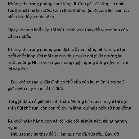
Không khí trong phòng chợt lặng đi. Con gái tôi sững sờ nhìn
tôi, đôi mắt ngấn nước. Con rể tôi khựng lại, rồi cúi gằm, bàn tay
siết chặt lấy vạt áo rách.
Ngay khoảnh khắc ấy, tôi biết, mình vừa thay đổi vận mệnh của
cả ba người.
Không khí trong phòng giao dịch trở nên nặng nề. Con gái tôi
ngồi chết lặng, đôi môi run run như muốn nói gì đó nhưng lại
nuốt xuống. Nhân viên ngân hàng ngại ngùng đứng dậy, nói vài
lời xoa dịu:
– Dạ, không sao ạ. Gia đình có thể sắp xếp lại, miễn là trước 5
giờ chiều nay hoàn tất là được.
Tôi gật đầu, cố giữ vẻ bình thản. Nhưng bàn tay con gái tôi đặt
trên đùi khẽ run, còn con rể thì im lặng, cúi mặt nhìn tờ hợp đồng
Ra khỏi ngân hàng, con gái tôi kéo tôi lại một góc, giọng nghẹn
ngào:
– Mẹ, sao mẹ lại thay đổi? Hôm qua mẹ đã hứa rồi… Bây giờ