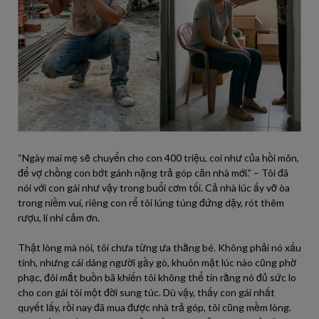
“Ngày mai mẹ sẽ chuyển cho con 400 triệu, coi như của hồi môn,
để vợ chồng con bớt gánh nặng trả góp căn nhà mới.” – Tôi đã
nói với con gái như vậy trong buổi cơm tối. Cả nhà lúc ấy vỡ òa
trong niềm vui, riêng con rể tôi lúng túng đứng dậy, rót thêm
rượu, lí nhí cảm ơn.
Thật lòng mà nói, tôi chưa từng ưa thằng bé. Không phải nó xấu
tính, nhưng cái dáng người gầy gò, khuôn mặt lúc nào cũng phờ
phạc, đôi mắt buồn bã khiến tôi không thể tin rằng nó đủ sức lo
cho con gái tôi một đời sung túc. Dù vậy, thấy con gái nhất
quyết lấy, rồi nay đã mua được nhà trả góp, tôi cũng mềm lòng.