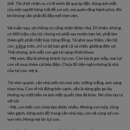
thế. Tôi chợt nhận ra, có lẽ mình đã quá áp đặt, dùng ánh mắt
của một người từng trải để soi xét, mà quên rằng hạnh phúc đôi
khi không cần phải đủ đầy mới trọn vẹn.
Vài tuần sau, vợ chồng nó cũng nhận được nhà. Dĩ nhiên, không
có 400 triệu của tôi, chúng nó phải vay mượn bạn bè, phải làm
thêm giờ, phải chắt bóp từng đồng. Tôi ghé qua thăm, căn hộ
còn
trống
trơn, chỉ có bộ bàn ghế cũ và chiếc giường đơn sơ.
Thế nhưng, ánh mắt con gái tôi rạng rỡ khi khoe:
– Mẹ xem, đây là phòng khách tụi con. Còn kia là góc bếp, mai tụi
con sẽ mua thêm cái bếp điện. Chưa đủ tiện nghi nhưng là nhà
của tụi con, mẹ ạ.
Tôi nhìn quanh, căn nhà mới còn mùi sơn, tường trắng, ánh sáng
chan hòa. Con rể tôi đứng bên cạnh, vẫn là dáng gầy gò ấy,
nhưng nụ cười hiền và ánh mắt quyết tâm đã khác. Nó chìa tay ra
với tôi:
– Mẹ, con biết con chưa làm được nhiều. Nhưng con hứa, từng
viên gạch, từng món đồ trong căn nhà này, con sẽ cùng vợ con
vun vén. Mong mẹ tin tụi con.