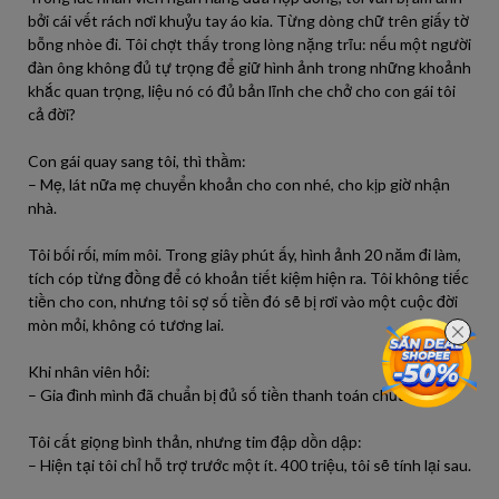
bởi cái vết rách nơi khuỷu tay áo kia. Từng dòng chữ trên giấy tờ
bỗng nhòe đi. Tôi chợt thấy trong lòng nặng trĩu: nếu một người
đàn ông không đủ tự trọng để giữ hình ảnh trong những khoảnh
khắc quan trọng, liệu nó có đủ bản lĩnh che chở cho con gái tôi
cả đời?
Con gái quay sang tôi, thì thầm:
– Mẹ, lát nữa mẹ chuyển khoản cho con nhé, cho kịp giờ nhận
nhà.
Tôi bối rối, mím môi. Trong giây phút ấy, hình ảnh 20 năm đi làm,
tích cóp từng đồng để có khoản tiết kiệm hiện ra. Tôi không tiếc
tiền cho con, nhưng tôi sợ số tiền đó sẽ bị rơi vào một cuộc đời
mòn mỏi, không có tương lai.
Khi nhân viên hỏi:
– Gia đình mình đã chuẩn bị đủ số tiền thanh toán chưa ạ?
Tôi cất giọng bình thản, nhưng tim đập dồn dập:
– Hiện tại tôi chỉ hỗ trợ trước một ít. 400 triệu, tôi sẽ tính lại sau.