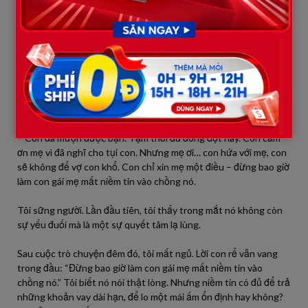
Tôi biết mình vừa phá vỡ một lời hứa quan trọng, mà niềm tin đôi
khi còn quý hơn tiền bạc. Nhưng giữa lý trí và tình mẫu tử, tôi
hoang mang. Tôi thấy lo lắng cho tương lai con, song cũng thấy
áy náy vì đã làm tổn thương nó.
Đêm xuống, con rể bước vào nhà, mồ hôi nhễ nhại, tay cầm tập
giấy tờ. Nó ngồi xuống trước mặt tôi, giọng trầm nhưng kiên
định:
– Con đã mượn được bạn. Tạm thời đủ đóng đợt này. Con cảm
ơn mẹ vì đã nghĩ cho tụi con. Nhưng mẹ ơi… con hứa với mẹ, con
sẽ không để vợ con khổ. Con chỉ xin mẹ một điều – đừng bao giờ
làm con gái mẹ mất niềm tin vào chồng nó.
Tôi sững người. Lần đầu tiên, tôi thấy trong mắt nó không còn
sự yếu đuối mà là một sự quyết tâm lạ lùng.
Sau cuộc trò chuyện đêm đó, tôi mất ngủ. Lời con rể vẫn vang
trong đầu: “Đừng bao giờ làm con gái mẹ mất niềm tin vào
chồng nó.” Tôi biết nó nói thật lòng. Nhưng niềm tin có đủ để trả
những khoản vay dài hạn, để lo một mái ấm ổn định hay không?