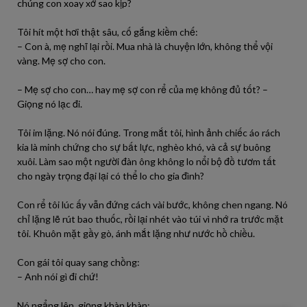
chúng con xoay xở sao kịp?
Tôi hít một hơi thật sâu, cố gắng kiềm chế:
– Con à, mẹ nghĩ lại rồi. Mua nhà là chuyện lớn, không thể vội
vàng. Mẹ sợ cho con.
– Mẹ sợ cho con… hay mẹ sợ con rể của mẹ không đủ tốt? –
Giọng nó lạc đi.
Tôi im lặng. Nó nói đúng. Trong mắt tôi, hình ảnh chiếc áo rách
kia là minh chứng cho sự bất lực, nghèo khó, và cả sự buông
xuôi. Làm sao một người đàn ông không lo nổi bộ đồ tươm tất
cho ngày trọng đại lại có thể lo cho gia đình?
Con rể tôi lúc ấy vẫn đứng cách vài bước, không chen ngang. Nó
chỉ lặng lẽ rút bao thuốc, rồi lại nhét vào túi vì nhớ ra trước mặt
tôi. Khuôn mặt gầy gò, ánh mắt lặng như nước hồ chiều.
Con gái tôi quay sang chồng:
– Anh nói gì đi chứ!
Nó ngẩng lên, giọng khàn khàn: