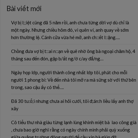
Bài viết mới
Vợ bị l;;iệt cũng đã 5 năm rồi, anh chưa từng dời vợ dù chỉ là
một ngày. Nhưng chiều hôm đó, vì quên ví, anh quay về sớm
hơn thường lệ. Cánh cửa vừa hé mở, anh ch::ết l::ặng….
Chồng đưa vợ bị t::ai n::ạn về quê nhờ ông bà ngoại chăm hộ, 4
tháng sau đến đón, gặp b/ất ng/ờ c/ay đắ/ng…
Ngày họp lớp, người thành công nhất lớp tôi, phát cho mỗi
người 1 phong bì: Về đến nhà tôi mở ra mà sững sờ với thứ bên
trong, sao cậu ấy có thể….
Đã 30 tu:ổ;i nhưng chưa ai hỏi cưới, tôi đ;án:h liều lấy anh thợ
xây
Cô tiểu thư nhà giàu từng lạnh lùng khinh miệt bà lao công già
, chưa bao giờ nghĩ rằng có ngày chính mình phải quỳ xuống
giữa quảng trường đông người để cầu xin bà giúp đỡ…