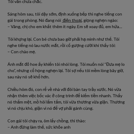
Tôi vẫn chưa chắc.
Sáng hôm sau, tôi dậy sớm, định xuống bếp thì nghe tiếng con
gái trong phòng. Nó đang nói
điện thoại
, giọng nghẹn ngào:
– Vâng, chị cho em khất thêm ít ngày. Em sẽ xoay đủ, em hứa…
Tôi khựng lại. Con bé chưa bao giờ phải hạ mình như thế. Tôi
nghe tiếng nó lau nước mắt, rồi cố gượng cười khi thấy tôi:
– Con chào mẹ.
Ánh mắt đỏ hoe ấy khiến tôi nhói lòng. Tôi muốn nói “Đưa mẹ lo
cho”, nhưng cổ họng nghẹn lại. Tôi sợ nếu tôi mềm lòng bây giờ,
sau này nó sẽ khổ hơn.
Chiều hôm đó, con rể về nhà với đôi bàn tay trầy xước. Nó vừa
nhận thêm việc bốc vác ở công trình để kiếm tiền nhanh. Thấy
nó thấm mệt, mồ hôi lấm tấm, tôi vừa thương vừa giận. Thương
vì nó chịu khó, giận vì nó để vợ phải gánh cùng.
Con gái tôi chạy ra, ôm lấy chồng, thì thào:
– Anh đừng làm thế, sức khỏe anh