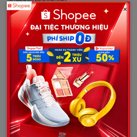
– Mẹ lo cũng đúng. Anh không trách. Nhưng… em tin anh chứ?
×
Tôi chột dạ khi nghe câu ấy. Con gái tôi bặm môi, rồi bật khóc:
– Em tin. Nhưng em cũng cần mẹ. Em không muốn ở giữa, không
muốn ngày vui lại thành ngày ác mộng.
Câu nói ấy như mũi dao xoáy vào tim tôi. Tôi muốn an ủi, nhưng
trong lòng lại dấy lên một sự bướng bỉnh: “Nó khóc bây giờ,
nhưng sau này nếu khổ, chẳng phải nó sẽ trách mẹ không ngăn
cản sao?”
Trên đường về, cả ba người ngồi trên taxi mà không ai nói với ai
câu nào. Tôi ngồi trước, nhìn ra cửa kính, còn con gái và chồng
nó ngồi sau, tay vẫn nắm lấy nhau. Thỉnh thoảng tôi thấy qua
gương, con rể khẽ kéo tay áo để che vết rách, như thể sợ tôi
nhìn thấy thêm một lần nữa.
Buổi tối hôm đó, con gái không ăn cơm, đóng cửa phòng im lìm.
Con rể về muộn, có lẽ đi chạy vạy tiền bạc. Tôi ngồi một mình
trong phòng khách, bật tivi mà chẳng nghe thấy gì. Trong đầu
chỉ văng vẳng tiếng con gái: “Mẹ hứa rồi…”