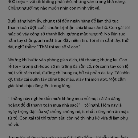
400 triệu – với tôi không phải nhỏ, nhưng vẫn trong khả năng.
Chẳng người mẹ nào muốn nhìn con mình vất vả.
Buổi sáng hôm ấy, chúng tôi đến ngân hàng để làm thủ tục
thanh toán đợt cuối, chuẩn bị nhận chìa khóa căn hộ. Con gái tôi
mặc bộ váy công sở thanh lịch, gương mặt rạng rỡ. Nó liên tục
nắm tay chồng, ánh mắt tràn đầy niềm tin. Tôi nhìn cảnh ấy, thở
dài, nghĩ thầm: “Thôi thì mẹ sẽ vì con.”
Nhưng khi bước vào phòng giao dịch, tôi thoáng khựng lại. Con
rể tôi – trong chiếc áo sơ mi trắng đã sờn cổ, nơi cánh tay còn lộ
một vết rách nhỏ, đường chỉ bung ra, hở cả phần da tay. Tôi nhìn
kỹ, thấy cái quần tây cũng bạc màu, giày thì mòn gót. Một cảm
giác khó chịu dâng lên trong lòng.
“Thằng này nghèo đến mức không mua nổi một cái áo đàng
hoàng để đi thanh toán mua nhà sao?” – tôi nghĩ. Hôm nay là
ngày trọng đại của vợ chồng chúng nó, ít nhất cũng nên ăn mặc
tử tế. Con gái tôi thì tươm tất, còn nó thì như kẻ vừa đi làm phụ
hồ về.
Trong lúc nhân viên ngân hàng đưa hợp đồng, tôi vẫn bị ám ảnh