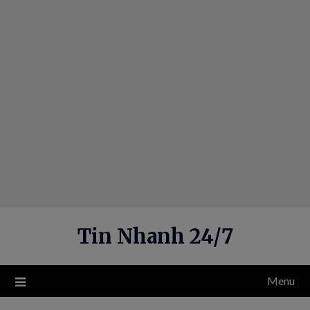
Skip
to
content
Tin Nhanh 24/7
Menu