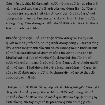
Cậu nhìn bà, thấy bà đang mỉm cười, một nụ cười ấm áp như ánh
nắng mặt trời, xóa tan đi cái lạnh của mùa đông. Bà nói, “Con là
một đứa trẻ ngoan. Bà rất cảm ơn con.” Lời nói của bà như một
luồng gió ấm, làm trái tim cậu tan chảy. Khải chỉ khẽ mỉm cười,
không nói gì. Cậu không làm điều đó để được cảm ơn. Cậu làm vì
trái tim mình mách bảo.
Khi đến bệnh viện, Khải cẩn thận đỡ bà xuống xe. Bà cụ kiên
quyết muốn tự trả tiền, nhưng Khải không đồng ý. Cậu nói rằng
đây là chút lòng thành của cậu, và cậu không muốn nhận lại bất
cứ thứ gì. Sau khi bác sĩ khám và băng bó vết thương cho bà,
Khải lại gọi taxi đưa bà về nhà. Cậu đứng đợi cho đến khi bà
bước vào nhà an toàn, rồi cậu mới lặng lẽ quay đi, như một người
hùng vô danh. Khải không hề biết rằng, hành động nhỏ nhoi ấy
của cậu đã được một người khác chứng kiến, và nó sẽ thay đổi
cuộc đời cậu mãi mãi.
Thời gian trôi đi, Khải tốt nghiệp với tấm bằng loại giỏi. Cậu nghĩ
rằng với tấm bằng này, cậu có thể tìm được một công việc tốt,
có thể kiếm tiền để lo cho bố mẹ ở quê, để báo đáp lại những hy
sinh của họ. Nhưng thực tế lại phũ phàng hơn những gì cậu