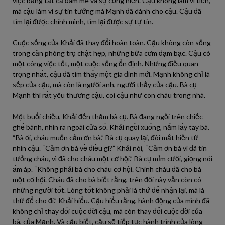
việc bằng tất cả đam mê và sự cống hiến. Cậu không làm vì tiền,
mà cậu làm vì sự tin tưởng mà Mạnh đã dành cho cậu. Cậu đã
tìm lại được chính mình, tìm lại được sự tự tin.
Cuộc sống của Khải đã thay đổi hoàn toàn. Cậu không còn sống
trong căn phòng trọ chật hẹp, những bữa cơm đạm bạc. Cậu có
một công việc tốt, một cuộc sống ổn định. Nhưng điều quan
trọng nhất, cậu đã tìm thấy một gia đình mới. Mạnh không chỉ là
sếp của cậu, mà còn là người anh, người thầy của cậu. Bà cụ
Mạnh thì rất yêu thương cậu, coi cậu như con cháu trong nhà.
Một buổi chiều, Khải đến thăm bà cụ. Bà đang ngồi trên chiếc
ghế bành, nhìn ra ngoài cửa sổ. Khải ngồi xuống, nắm lấy tay bà.
“Bà ơi, cháu muốn cảm ơn bà.” Bà cụ quay lại, đôi mắt hiền từ
nhìn cậu. “Cảm ơn bà về điều gì?” Khải nói, “Cảm ơn bà vì đã tin
tưởng cháu, vì đã cho cháu một cơ hội.” Bà cụ mỉm cười, giọng nói
ấm áp. “Không phải bà cho cháu cơ hội. Chính cháu đã cho bà
một cơ hội. Cháu đã cho bà biết rằng, trên đời này vẫn còn có
những người tốt. Lòng tốt không phải là thứ để nhận lại, mà là
thứ để cho đi.” Khải hiểu. Cậu hiểu rằng, hành động của mình đã
không chỉ thay đổi cuộc đời cậu, mà còn thay đổi cuộc đời của
bà, của Mạnh. Và cậu biết, cậu sẽ tiếp tục hành trình của lòng