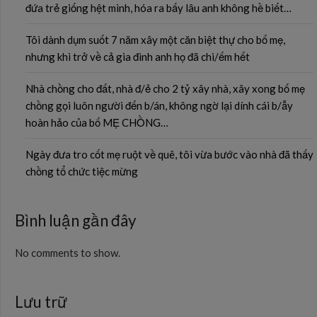
đứa trẻ giống hệt mình, hóa ra bấy lâu anh không hề biết…
Tôi dành dụm suốt 7 năm xây một căn biệt thự cho bố mẹ,
nhưng khi trở về cả gia đình anh họ đã chi/ếm hết
Nhà chồng cho đất, nhà đ/ẻ cho 2 tỷ xây nhà, xây xong bố mẹ
chồng gọi luôn người đến b/án, không ngờ lại dính cái b/ẫy
hoàn hảo của bố MẸ CHỒNG…
Ngày đưa tro cốt mẹ ruột về quê, tôi vừa bước vào nhà đã thấy
chồng tổ chức tiệc mừng
Bình luận gần đây
No comments to show.
Lưu trữ