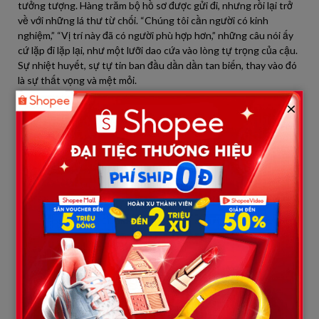
tưởng tượng. Hàng trăm bộ hồ sơ được gửi đi, nhưng rồi lại trở
về với những lá thư từ chối. “Chúng tôi cần người có kinh
nghiệm,” “Vị trí này đã có người phù hợp hơn,” những câu nói ấy
cứ lặp đi lặp lại, như một lưỡi dao cứa vào lòng tự trọng của cậu.
Sự nhiệt huyết, sự tự tin ban đầu dần dần tan biến, thay vào đó
là sự thất vọng và mệt mỏi.
×
Khải trở thành một người thất nghiệp. Cậu sống trong căn
phòng trọ chật hẹp, những bữa cơm rau dưa đạm bạc trở nên
thường xuyên hơn. Điện thoại của cậu luôn tắt nguồn vì cậu sợ
bố mẹ gọi lên hỏi thăm, sợ phải nói dối rằng mình vẫn ổn. Cậu
không dám ra ngoài nhiều, vì cậu sợ gặp lại bạn bè, sợ phải đối
mặt với những câu hỏi về công việc. Nỗi thất vọng cứ lớn dần
trong lòng, biến thành một nỗi ám ảnh vô hình. Cậu bắt đầu nghi
ngờ bản thân, nghi ngờ những lựa chọn của mình. Liệu có phải
cậu đã sai khi lên thành phố? Liệu có phải cậu đã sai khi theo
đuổi một ngành học quá khó khăn? Tất cả những câu hỏi ấy cứ
hiện lên trong đầu cậu, khiến cậu không thể thở nổi.
Một buổi sáng, sau khi nhận thêm một lá thư từ chối nữa, Khải
cảm thấy vô cùng tuyệt vọng. Cậu quyết định đi ra ngoài, đi đến