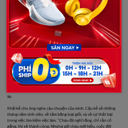
một quán cà phê lề đường để giải tỏa. Quán cà phê nhỏ, với vài
chiếc bàn gỗ cũ kỹ, nằm dưới một tán cây lớn. Khải gọi một ly cà
phê đen, ngồi xuống, và ngắm nhìn dòng người đi lại. Cậu cảm
thấy mình thật lạc lõng giữa thành phố này. Mọi người đều có
một mục đích, một điểm đến, còn cậu thì không. Chiếc ba lô cũ
của cậu, giờ đây không còn chứa đầy sách vở, mà chỉ chứa đầy
sự thất bại.
Ngồi ở bàn bên cạnh là một người đàn ông trung niên, mặc một
bộ vest lịch lãm. Ông đang trò chuyện với một người bạn, nhưng
Khải không quan tâm. Cậu chỉ muốn được yên tĩnh, được một
mình. Sau một hồi, người bạn của ông ấy rời đi, và Khải bỗng
nhiên cất tiếng nói, không rõ vì sao. Có lẽ vì quá cô đơn, có lẽ vì
quá cần một người để tâm sự. “Chú ơi, cháu có thể hỏi chú một
câu được không?” Người đàn ông lịch lãm quay lại, nhìn Khải
bằng ánh mắt đầy sự hiền từ. “Cháu cứ hỏi đi,” ông nói, giọng ấm
áp.
Khải kể cho ông nghe câu chuyện của mình. Cậu kể về những
tháng năm sinh viên, về tấm bằng loại giỏi, và về sự thất bại
trong việc tìm kiếm việc làm. “Cháu đã nghĩ rằng, chỉ cần cố
gắng, thì sẽ thành công. Nhưng giờ cháu mới hiểu, cuộc đời