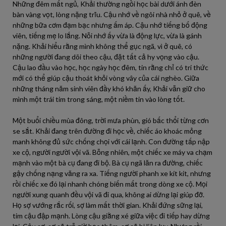
Những đêm mất ngủ, Khải thường ngồi học bài dưới ánh đèn
bàn vàng vọt, lòng nặng trĩu. Cậu nhớ về ngôi nhà nhỏ ở quê, về
những bữa cơm đạm bạc nhưng ấm áp. Cậu nhớ tiếng bố động
viên, tiếng mẹ lo lắng. Nỗi nhớ ấy vừa là động lực, vừa là gánh
nặng. Khải hiểu rằng mình không thể gục ngã, vì ở quê, có
những người đang dõi theo cậu, đặt tất cả hy vọng vào cậu.
Cậu lao đầu vào học, học ngày học đêm, tin rằng chỉ có tri thức
mới có thể giúp cậu thoát khỏi vòng vây của cái nghèo. Giữa
những tháng năm sinh viên đầy khó khăn ấy, Khải vẫn giữ cho
mình một trái tim trong sáng, một niềm tin vào lòng tốt.
Một buổi chiều mùa đông, trời mưa phùn, gió bấc thổi từng cơn
se sắt. Khải đang trên đường đi học về, chiếc áo khoác mỏng
manh không đủ sức chống chọi với cái lạnh. Con đường tấp nập
xe cộ, người người vội vã. Bỗng nhiên, một chiếc xe máy va chạm
mạnh vào một bà cụ đang đi bộ. Bà cụ ngã lăn ra đường, chiếc
gậy chống nạng văng ra xa. Tiếng người phanh xe kít kít, nhưng
rồi chiếc xe đó lại nhanh chóng biến mất trong dòng xe cộ. Mọi
người xung quanh đều vội vã đi qua, không ai dừng lại giúp đỡ.
Họ sợ vướng rắc rối, sợ làm mất thời gian. Khải đứng sững lại,
tim cậu đập mạnh. Lòng cậu giằng xé giữa việc đi tiếp hay dừng