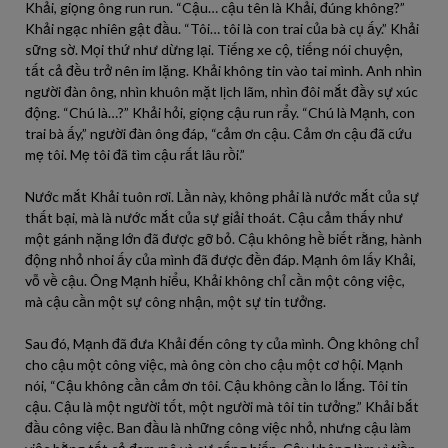
Khải, giọng ông run run. “Cậu… cậu tên là Khải, đúng không?”
Khải ngạc nhiên gật đầu. “Tôi… tôi là con trai của bà cụ ấy.” Khải
sững sờ. Mọi thứ như dừng lại. Tiếng xe cộ, tiếng nói chuyện,
tất cả đều trở nên im lặng. Khải không tin vào tai mình. Anh nhìn
người đàn ông, nhìn khuôn mặt lịch lãm, nhìn đôi mắt đầy sự xúc
động. “Chú là…?” Khải hỏi, giọng cậu run rẩy. “Chú là Mạnh, con
trai bà ấy,” người đàn ông đáp, “cảm ơn cậu. Cảm ơn cậu đã cứu
mẹ tôi. Mẹ tôi đã tìm cậu rất lâu rồi.”
Nước mắt Khải tuôn rơi. Lần này, không phải là nước mắt của sự
thất bại, mà là nước mắt của sự giải thoát. Cậu cảm thấy như
một gánh nặng lớn đã được gỡ bỏ. Cậu không hề biết rằng, hành
động nhỏ nhoi ấy của mình đã được đền đáp. Mạnh ôm lấy Khải,
vỗ về cậu. Ông Mạnh hiểu, Khải không chỉ cần một công việc,
mà cậu cần một sự công nhận, một sự tin tưởng.
Sau đó, Mạnh đã đưa Khải đến công ty của mình. Ông không chỉ
cho cậu một công việc, mà ông còn cho cậu một cơ hội. Mạnh
nói, “Cậu không cần cảm ơn tôi. Cậu không cần lo lắng. Tôi tin
cậu. Cậu là một người tốt, một người mà tôi tin tưởng.” Khải bắt
đầu công việc. Ban đầu là những công việc nhỏ, nhưng cậu làm