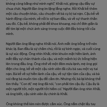
không công bằng như mình nghĩ,” Khải nói, giọng cậu đầy sự
chua chát. Người đàn ông im lặng lắng nghe. Rồi Khải kể thêm
một câu chuyện khác, câu chuyện về bà cụ bị tai nạn. Cậu kể về
hành động của mình, về nỗi lo sợ ban đầu, và về sự thanh thản
sau đó. Cậu kể, không phải để khoe khoang, mà chỉ đơn giản là
để tìm lại một chút ánh sáng trong cuộc đời đầy bóng tối của
mình.
Người đàn ông lắng nghe Khải nói. Ánh mắt ông bỗng trở nên
khác lạ. Ban đầu là sự chăm chú, rồi là sự kinh ngạc, và cuối cùng
là sự xúc động. Ông nhìn Khải, nhìn khuôn mặt hiền lành, ánh
mắt đầy sự chân thành của cậu, và một mảnh ký ức bỗng hiện
lên trong đầu ông. Ông nhớ về một đêm mưa lạnh, mẹ ông gọi
điện cho ông, kể về một cậu sinh viên đã cứu bà sau một vụ tai
nạn. Bà kể về sự hiền lành của cậu, về sự tận tâm của cậu, và bà
nói rằng bà muốn tìm cậu để cảm ơn. Nhưng rồi, bà lại không thể
tìm thấy. “Con ơi,” mẹ ông đã nói, “con phải tìm cậu ấy. Cậu ấy là
một người tốt, một người tốt hiếm có.” Người đàn ông nhìn Khải,
và ông biết, cậu sinh viên ấy chính là Khải.
Ông không thể kìm nén được cảm xúc. Ông nắm chặt lấy tay