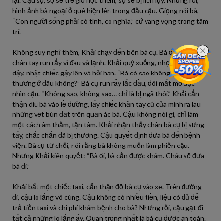
lại. Cậu sợ, sợ sẽ trễ giờ học thêm, sợ sẽ bị liên lụy. Nhưng rồi,
hình ảnh bà ngoại ở quê hiện lên trong đầu cậu. Giọng nói bà,
“Con người sống phải có tình, có nghĩa,” cứ vang vọng trong tâm
trí.
Không suy nghĩ thêm, Khải chạy đến bên bà cụ. Bà đang rên rỉ,
chân tay run rẩy vì đau và lạnh. Khải quỳ xuống, nhẹ nhàng đỡ bà
dậy, nhặt chiếc gậy lên và hỏi han. “Bà có sao không ạ? Bà có bị
thương ở đâu không?” Bà cụ run rẩy lắc đầu, đôi mắt mờ đục
nhìn cậu. “Không sao, không sao… chỉ là bị ngã thôi.” Khải cẩn
thận dìu bà vào lề đường, lấy chiếc khăn tay cũ của mình ra lau
những vết bùn đất trên quần áo bà. Cậu không nói gì, chỉ làm
một cách âm thầm, tận tâm. Khải nhận thấy chân bà cụ bị sưng
tấy, chắc chắn đã bị thương. Cậu quyết định đưa bà đến bệnh
viện. Bà cụ từ chối, nói rằng bà không muốn làm phiền cậu.
Nhưng Khải kiên quyết: “Bà ơi, bà cần được khám. Cháu sẽ đưa
bà đi.”
Khải bắt một chiếc taxi, cẩn thận đỡ bà cụ vào xe. Trên đường
đi, cậu lo lắng vô cùng. Cậu không có nhiều tiền, liệu có đủ để
trả tiền taxi và chi phí khám bệnh cho bà? Nhưng rồi, cậu gạt đi
tất cả những lo lắng ấy. Quan trọng nhất là bà cụ được an toàn.