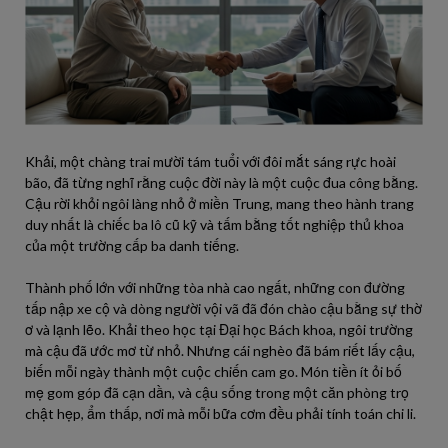
Khải, một chàng trai mười tám tuổi với đôi mắt sáng rực hoài
bão, đã từng nghĩ rằng cuộc đời này là một cuộc đua công bằng.
Cậu rời khỏi ngôi làng nhỏ ở miền Trung, mang theo hành trang
duy nhất là chiếc ba lô cũ kỹ và tấm bằng tốt nghiệp thủ khoa
của một trường cấp ba danh tiếng.
Thành phố lớn với những tòa nhà cao ngất, những con đường
tấp nập xe cộ và dòng người vội vã đã đón chào cậu bằng sự thờ
ơ và lạnh lẽo. Khải theo học tại Đại học Bách khoa, ngôi trường
mà cậu đã ước mơ từ nhỏ. Nhưng cái nghèo đã bám riết lấy cậu,
biến mỗi ngày thành một cuộc chiến cam go. Món tiền ít ỏi bố
mẹ gom góp đã cạn dần, và cậu sống trong một căn phòng trọ
chật hẹp, ẩm thấp, nơi mà mỗi bữa cơm đều phải tính toán chi li.