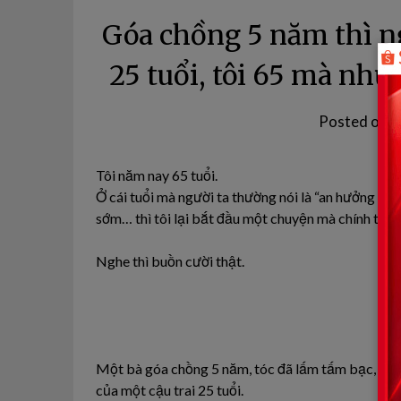
Góa chồng 5 năm thì ng
25 tuổi, tôi 65 mà như
Posted on
1
Tôi năm nay 65 tuổi.
Ở cái tuổi mà người ta thường nói là “an hưởng tuổi g
sớm… thì tôi lại bắt đầu một chuyện mà chính tôi 
Nghe thì buồn cười thật.
Một bà góa chồng 5 năm, tóc đã lấm tấm bạc, da n
của một cậu trai 25 tuổi.