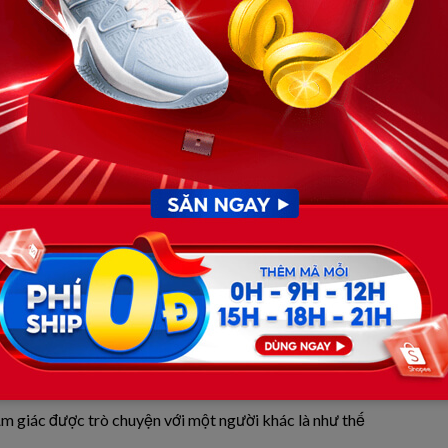
n nhà rộng, trống rỗng đến đáng sợ.
ngoài.
tiền, nhưng… không ai có thể ở bên tôi.
m giác được trò chuyện với một người khác là như thế