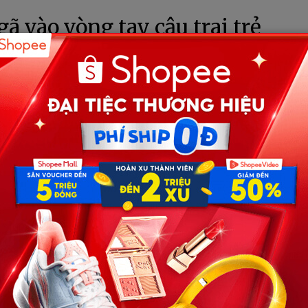
ã vào vòng tay cậu trai trẻ
 sống lại thời còn đôi mươi
0/05/2026
by
BTV
ià”, sáng tưới cây, chiều bế cháu, tối xem tivi rồi đi ngủ
cũng không dám tin: yêu.
hăn, người không còn thon gọn… lại ngã vào vòng tay