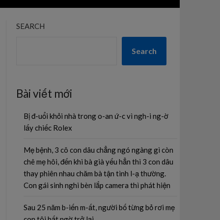
SEARCH
Search
Bài viết mới
Bị đ-uổi khỏi nhà trong o-an ứ-c vì ngh-i ng-ờ
lấy chiếc Rolex
Mẹ bệnh, 3 cô con dâu chẳng ngó ngàng gì còn
chê mẹ hôi, đến khi bà già yếu hẳn thì 3 con dâu
thay phiên nhau chăm bà tận tình l-ạ thường.
Con gái sinh nghi bèn lắp camera thì phát hiện
Sau 25 năm b-iến m-ất, người bố từng bỏ rơi mẹ
con tôi bất ngờ trở lại