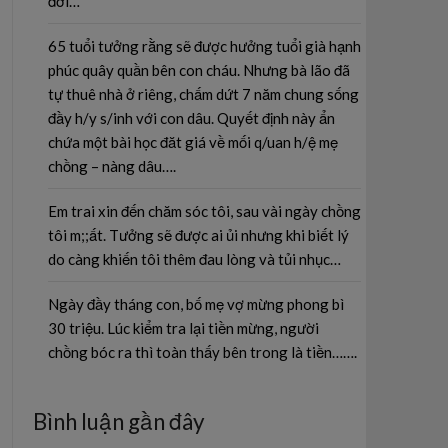
đời…
65 tuổi tưởng rằng sẽ được hưởng tuổi già hạnh
phúc quây quần bên con cháu. Nhưng bà lão đã
tự thuê nhà ở riêng, chấm dứt 7 năm chung sống
đầy h/y s/inh với con dâu. Quyết định này ẩn
chứa một bài học đăt giá về mối q/uan h/ệ mẹ
chồng – nàng dâu….
Em trai xin đến chăm sóc tôi, sau vài ngày chồng
tôi m;;ất. Tưởng sẽ được ai ủi nhưng khi biết lý
do càng khiến tôi thêm đau lòng và tủi nhục…
Ngày đầy tháng con, bố mẹ vợ mừng phong bì
30 triệu. Lúc kiểm tra lại tiền mừng, người
chồng bóc ra thì toàn thấy bên trong là tiền…….
Bình luận gần đây