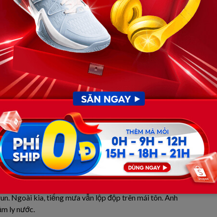
ày nói như van nài:
 tính tình hiền, thương con thật lòng.”
 t//ật nhẹ sau một vụ TN năm 17 tuổi, đi cà nhắc. Anh
ện tử ở nhà. Mọi người bảo anh thương tôi đã lâu nhưng
n hảo nữa. Thế là, trong một buổi chiều buồn mưa, tôi gật
giản dị.
run. Ngoài kia, tiếng mưa vẫn lộp độp trên mái tôn. Anh
ầm ly nước.