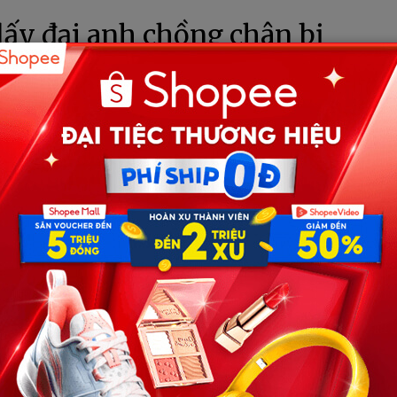
lấy đại anh chồng chân bị
êm tân hôn tôi phát hiện sự
không ngờ
6/05/2026
by
BTV
lấy đại anh chồng chân bị
êm tân hôn tôi run rẩy khi
, sự thật không ngờ…
 cho xong chuyện, đêm tân hôn tôi run rẩy khi lật tấm
dở dang, người thì p/hản b//ội, kẻ lại xem tôi như trạm