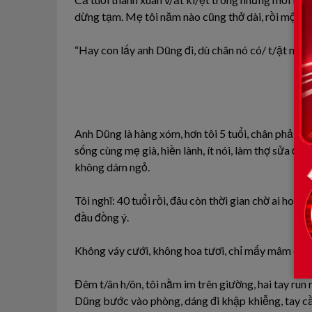
dừng tạm. Mẹ tôi năm nào cũng thở dài, rồi một ng
“Hay con lấy anh Dũng đi, dù chân nó có/ t/ật nhưng
Anh Dũng là hàng xóm, hơn tôi 5 tuổi, chân phải bị
sống cùng mẹ già, hiền lành, ít nói, làm thợ sửa đi
không dám ngỏ.
Tôi nghĩ: 40 tuổi rồi, đâu còn thời gian chờ ai hoà
đầu đồng ý.
Không váy cưới, không hoa tươi, chỉ mấy mâm cơm 
Đêm t/ân h/ôn, tôi nằm im trên giường, hai tay run 
Dũng bước vào phòng, dáng đi khập khiễng, tay c