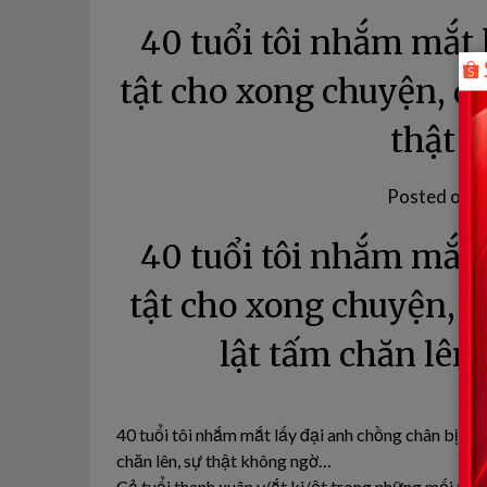
40 tuổi tôi nhắm mắt 
tật cho xong chuyện, đ
thật 
Posted on
1
40 tuổi tôi nhắm mắt 
tật cho xong chuyện, đ
lật tấm chăn lên
40 tuổi tôi nhắm mắt lấy đại anh chồng chân bị tật
chăn lên, sự thật không ngờ…
Cả tuổi thanh xuân v/ắt ki/ệt trong những mối tình 