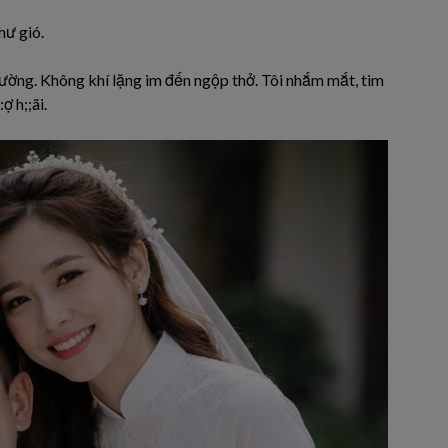
hư gió.
iường. Không khí lặng im đến ngộp thở. Tôi nhắm mắt, tim
ợ h;;ãi.