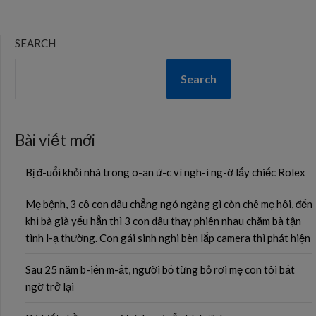
SEARCH
Search
Bài viết mới
Bị đ-uổi khỏi nhà trong o-an ứ-c vì ngh-i ng-ờ lấy chiếc Rolex
Mẹ bệnh, 3 cô con dâu chẳng ngó ngàng gì còn chê mẹ hôi, đến
khi bà già yếu hẳn thì 3 con dâu thay phiên nhau chăm bà tận
tình l-ạ thường. Con gái sinh nghi bèn lắp camera thì phát hiện
Sau 25 năm b-iến m-ất, người bố từng bỏ rơi mẹ con tôi bất
ngờ trở lại