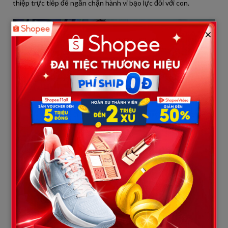
thiệp trực tiếp để ngăn chặn hành vi bạo lực đối với con.
×
Đoạn video do chính người mẹ ghi lại cũng làm dấy lên tranh cãi
về vai trò của người mẹ.
Theo nội dung được phản ánh, đoạn video ghi lại sự việc có thời
lượng hơn 3 phút. Chính vì vậy, các cơ quan chức năng đang xem
xét toàn diện các tình tiết liên quan nhằm đánh giá khách quan
vai trò và trách nhiệm của từng người trong vụ việc.