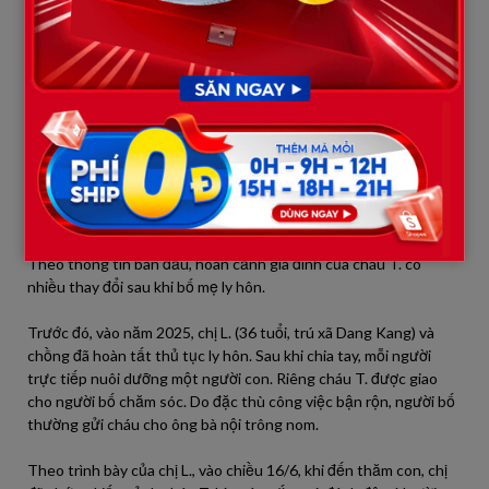
Đại diện chính quyền địa phương nhấn mạnh việc xử lý sẽ không
dựa trên thông tin từ một phía mà sẽ căn cứ vào kết quả xác
minh, điều tra cũng như các chứng cứ thu thập được.
[MUA 1 TẶNG 1] Túi Nước Giặt Xả MaxKleen 3.8kg/ 3.6kg + Túi
Nước Giặt Xả 1.2kg Mùi ngẫu nhiên
Song song với quá trình làm rõ vụ việc, địa phương cũng đã chỉ
đạo các tổ chức đoàn thể hỗ trợ cháu bé ổn định tâm lý sau biến
cố.
Theo thông tin ban đầu, hoàn cảnh gia đình của cháu T. có
nhiều thay đổi sau khi bố mẹ ly hôn.
Trước đó, vào năm 2025, chị L. (36 tuổi, trú xã Dang Kang) và
chồng đã hoàn tất thủ tục ly hôn. Sau khi chia tay, mỗi người
trực tiếp nuôi dưỡng một người con. Riêng cháu T. được giao
cho người bố chăm sóc. Do đặc thù công việc bận rộn, người bố
thường gửi cháu cho ông bà nội trông nom.
Theo trình bày của chị L., vào chiều 16/6, khi đến thăm con, chị