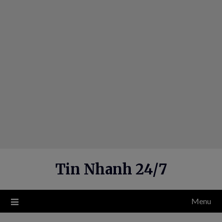
Skip
to
content
Tin Nhanh 24/7
Menu