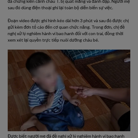
đã chứng kiến cảnh cháu T. bị quát mắng và đánh đập. Người mẹ
sau đó dùng điện thoại ghi lại toàn bộ diễn biến sự việc.
Đoạn video được ghi hình kéo dài hơn 3 phút và sau đó được chị
gửi kèm đơn tố cáo đến cơ quan chức năng. Trong đơn, chị đề
nghị xử lý nghiêm hành vi bao:hanh đối với con trai, đồng thời
xem xét lại quyền trực tiếp nuôi dưỡng cháu bé.
Được biết người mẹ đã đề nghị xử lý nghiêm hành vi bao:hanh