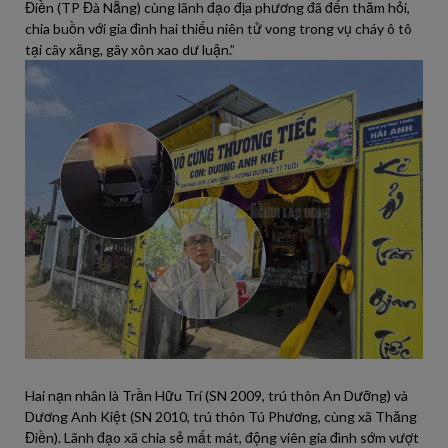
Điền (TP Đà Nẵng) cùng lãnh đạo địa phương đã đến thăm hỏi,
chia buồn với gia đình hai thiếu niên tử vong trong vụ cháy ô tô
tại cây xăng, gây xôn xao dư luận.”
Hai nạn nhân là Trần Hữu Trí (SN 2009, trú thôn An Dưỡng) và
Dương Anh Kiệt (SN 2010, trú thôn Tú Phương, cùng xã Thăng
Điền). Lãnh đạo xã chia sẻ mất mát, động viên gia đình sớm vượt