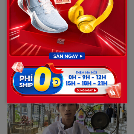
Anh Kiệt cũng đang lo hậu sự.
Anh Dương Anh Hoàng (anh trai Kiệt) cho biết gia đình có 4 anh
em, Kiệt là con út. Bố mẹ làm nông, hoàn cảnh không khá giả
nên từ trước Tết Nguyên đán, em đã đi làm phụ giúp gia đình.
Hằng ngày, Kiệt đến tiệm máy pin của anh N.Q.V gần chợ Kế
Xuyên, sau đó được chở ra khu trò chơi trẻ em tại Điện Bàn làm
việc. Công việc chủ yếu là dắt xe ô tô đồ chơi, thay pin và hướng
dẫn khách thuê xe.
Khoảng 12h trưa 1/5, Kiệt rời nhà lên tiệm như thường lệ. Đến
chiều, gia đình nhận tin em gặp nạn trong vụ cháy ô tô.