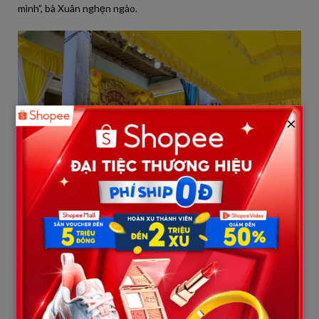
mình”, bà Xuân nghẹn ngào.
×
Gia đình em Trí có hoàn cảnh khó khăn. Ảnh: Hà Nam
Hai thiếu niên cùng làm việc liên quan đến pin xe đồ chơi
Cách đó khoảng 3 km, tại thôn Tú Phương, gia đình em Dương