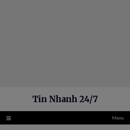
Skip
to
content
Tin Nhanh 24/7
Menu