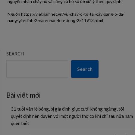
nguyên nhân cháy nổ và củng cố hồ sơ để xử lý theo quy định.
Nguồn https://vietnamnet.vn/vu-chay-o-to-tai-cay-xang-o-da-
nang-gia-dinh-2-nan-nhan-len-tieng-2511913.html
SEARCH
Search
Bài viết mới
31 tuổi vẫn lẻ bóng, bị gia đình giục cưới không ngừng, tôi
quyết định nên duyên với một người thợ cơ khí chỉ sau nửa năm
quen biết