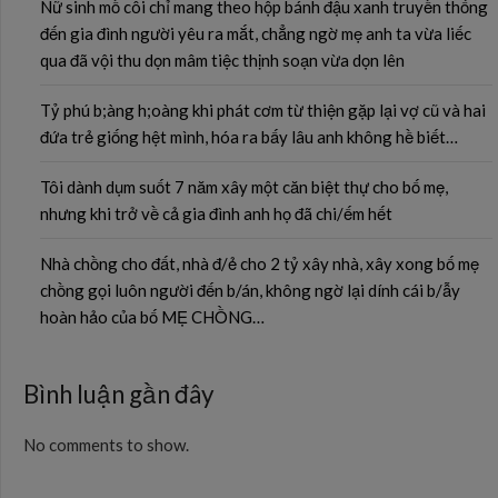
Nữ sinh mồ côi chỉ mang theo hộp bánh đậu xanh truyền thống
đến gia đình người yêu ra mắt, chẳng ngờ mẹ anh ta vừa liếc
qua đã vội thu dọn mâm tiệc thịnh soạn vừa dọn lên
Tỷ phú b;àng h;oàng khi phát cơm từ thiện gặp lại vợ cũ và hai
đứa trẻ giống hệt mình, hóa ra bấy lâu anh không hề biết…
Tôi dành dụm suốt 7 năm xây một căn biệt thự cho bố mẹ,
nhưng khi trở về cả gia đình anh họ đã chi/ếm hết
Nhà chồng cho đất, nhà đ/ẻ cho 2 tỷ xây nhà, xây xong bố mẹ
chồng gọi luôn người đến b/án, không ngờ lại dính cái b/ẫy
hoàn hảo của bố MẸ CHỒNG…
Bình luận gần đây
No comments to show.