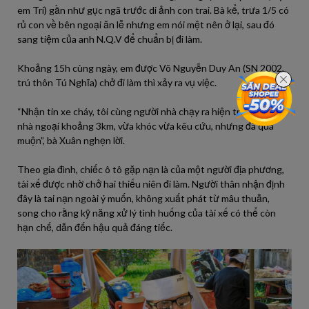
em Trí) gần như gục ngã trước di ảnh con trai. Bà kể, trưa 1/5 có
rủ con về bên ngoại ăn lễ nhưng em nói mệt nên ở lại, sau đó
sang tiệm của anh N.Q.V để chuẩn bị đi làm.
Khoảng 15h cùng ngày, em được Võ Nguyễn Duy An (SN 2002,
trú thôn Tú Nghĩa) chở đi làm thì xảy ra vụ việc.
“Nhận tin xe cháy, tôi cùng người nhà chạy ra hiện trường cách
nhà ngoại khoảng 3km, vừa khóc vừa kêu cứu, nhưng đã quá
muộn”, bà Xuân nghẹn lời.
Theo gia đình, chiếc ô tô gặp nạn là của một người địa phương,
tài xế được nhờ chở hai thiếu niên đi làm. Người thân nhận định
đây là tai nạn ngoài ý muốn, không xuất phát từ mâu thuẫn,
song cho rằng kỹ năng xử lý tình huống của tài xế có thể còn
hạn chế, dẫn đến hậu quả đáng tiếc.