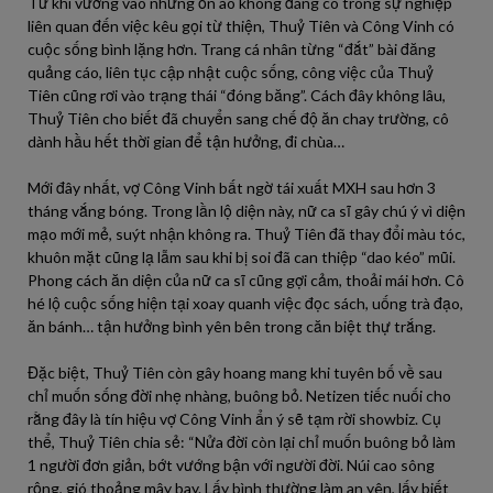
Từ khi vướng vào những ồn ào không đáng có trong sự nghiệp
liên quan đến việc kêu gọi từ thiện, Thuỷ Tiên và Công Vinh có
cuộc sống bình lặng hơn. Trang cá nhân từng “đắt” bài đăng
quảng cáo, liên tục cập nhật cuộc sống, công việc của Thuỷ
Tiên cũng rơi vào trạng thái “đóng băng”. Cách đây không lâu,
Thuỷ Tiên cho biết đã chuyển sang chế độ ăn chay trường, cô
dành hầu hết thời gian để tận hưởng, đi chùa…
Mới đây nhất, vợ Công Vinh bất ngờ tái xuất MXH sau hơn 3
tháng vắng bóng. Trong lần lộ diện này, nữ ca sĩ gây chú ý vì diện
mạo mới mẻ, suýt nhận không ra. Thuỷ Tiên đã thay đổi màu tóc,
khuôn mặt cũng lạ lẫm sau khi bị soi đã can thiệp “dao kéo” mũi.
Phong cách ăn diện của nữ ca sĩ cũng gợi cảm, thoải mái hơn. Cô
hé lộ cuộc sống hiện tại xoay quanh việc đọc sách, uống trà đạo,
ăn bánh… tận hưởng bình yên bên trong căn biệt thự trắng.
Đặc biệt, Thuỷ Tiên còn gây hoang mang khi tuyên bố về sau
chỉ muốn sống đời nhẹ nhàng, buông bỏ. Netizen tiếc nuối cho
rằng đây là tín hiệu vợ Công Vinh ẩn ý sẽ tạm rời showbiz. Cụ
thể, Thuỷ Tiên chia sẻ: “Nửa đời còn lại chỉ muốn buông bỏ làm
1 người đơn giản, bớt vướng bận với người đời. Núi cao sông
rộng, gió thoảng mây bay. Lấy bình thường làm an yên, lấy biết