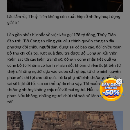
Lâu lắm rồi, Thuỷ Tiên không còn xuất hiện ở những hoạt động
giải trí
Lần gần nhất bị nhắc về việc kêu gọi 178 tỷ đồng, Thủy Tiên
đáp trả: “Bộ Công an cũng yêu cầu chính quyền công an địa
phương đối chiếu người dân, đúng sai có báo cáo, đối chiếu toàn
bộ thu chi của tôi. Kết quả điều tra được Bộ Công an gửi Viện
Kiểm sát tối cao kiểm tra hồ sơ, đồng ý công nhận kết quả và
công bố tôi không có hành vi gian dối, không chiếm đoạt tiền từ
thiện. Những người dựa vào video cắt ghép, tự cho mình quyền
phán xét thì tội cho tôi quá. Tôi là phụ nữ bình thường, nếu làm
sai sẽ bị khởi tố, sao có thể tự do như vậy. Tôi muốn sống bình
thường nhưng không chịu nổi với mọi người. Nếu sai, tôi bị trời
phạt. Nếu không, những người chửi tôi hoài sẽ lãnh nghiệp của
tôi”.