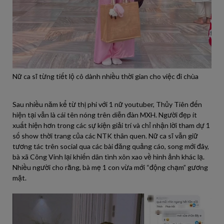
Nữ ca sĩ từng tiết lộ cô dành nhiều thời gian cho việc đi chùa
Sau nhiều năm kể từ thị phi với 1 nữ youtuber, Thủy Tiên đến
hiện tại vẫn là cái tên nóng trên diễn đàn MXH. Người đẹp ít
xuất hiện hơn trong các sự kiện giải trí và chỉ nhận lời tham dự 1
số show thời trang của các NTK thân quen. Nữ ca sĩ vẫn giữ
tương tác trên social qua các bài đăng quảng cáo, song mới đây,
bà xã Công Vinh lại khiến dân tình xôn xao về hình ảnh khác lạ.
Nhiều người cho rằng, bà mẹ 1 con vừa mới “động chạm” gương
mặt.