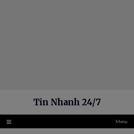
Skip
to
content
Tin Nhanh 24/7
Menu