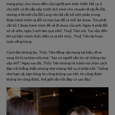
trang phục cho show diễn của người anh thân thiết. Nữ ca sĩ
cho biết cô đã sắp xếp trước lịch trình cho chuyến đi tại Ấn Độ,
nhưng vì lời mời của Đỗ Long nên đã cắt bỏ một phần trong
đoạn hành trình và đổi vé máy bay để có thể dự show. “Em phải
cắt bỏ 1 đoạn hành trình để về đi show của anh. Ngày 4 phải đổi
vé về sớm, ngày 5 anh làm quá sớm”, Thuỷ Tiên nói. Tuy vậy, đến
khi sự kiện chính thức diễn ra và kết thúc, Thuỷ Tiên lại hoàn
toàn vắng bóng .
Cách đây không lâu, Thủy Tiên đăng clip mang túi hiệu, đi xe
sang thì bị netizen mỉa mai: “Sao có người vẫn tin vợ chồng này
vậy nhỉ?”. Ngay sau đó, Thủy Tiên không né tránh mà chọn cách
đáp trả thẳng thắn nhưng nhẹ nhàng. Nữ ca sĩ phản hồi: “Giống
như bạn vậ, bạn hông tin cũng không sao hết, tin cũng được
không tin cũng được, thế giới vẫn tốt đẹp có sao đâu”.