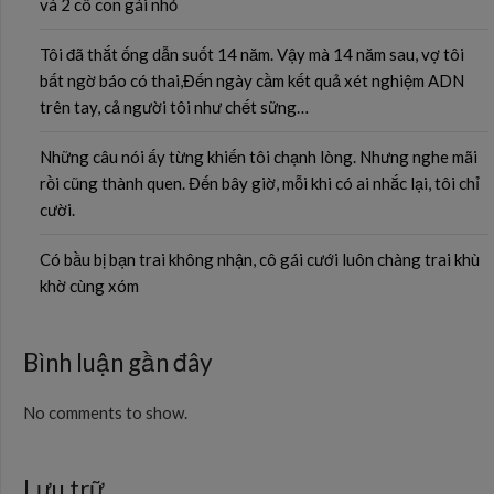
và 2 cô con gái nhỏ
Tôi đã thắt ống dẫn suốt 14 năm. Vậy mà 14 năm sau, vợ tôi
bất ngờ báo có thai,Đến ngày cầm kết quả xét nghiệm ADN
trên tay, cả người tôi như chết sững…
Những câu nói ấy từng khiến tôi chạnh lòng. Nhưng nghe mãi
rồi cũng thành quen. Đến bây giờ, mỗi khi có ai nhắc lại, tôi chỉ
cười.
Có bầu bị bạn trai không nhận, cô gái cưới luôn chàng trai khù
khờ cùng xóm
Bình luận gần đây
No comments to show.
Lưu trữ