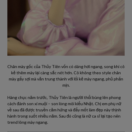
Chân mày gốc của Thủy Tiên vốn có dáng hơi ngang, song khi cô
kẻ thêm mày lại càng sắc nét hơn. Cô không theo style chân
mày gẩy sợi mà vẫn trung thành với lối kẻ mày ngang, phủ phấn
mịn.
Hàng chục năm trước, Thủy Tiên là người thổi bùng lên phong
cách đánh son xí muội – son lòng môi kiểu Nhật. Chị em phụ nữ
về sau đã được truyền cảm hứng và đẩy mốt làm đẹp này thịnh
hành trong suốt nhiều năm. Sau đó cũng là nữ ca sĩ lại tạo nên
trend lông mày ngang.