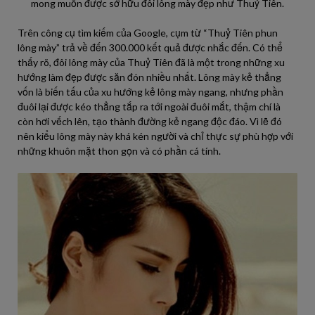
mong muốn được sở hữu đôi lông mày đẹp như Thuỷ Tiên.
Trên công cụ tìm kiếm của Google, cụm từ “Thuỷ Tiên phun
lông mày” trả về đến 300.000 kết quả được nhắc đến. Có thể
thấy rõ, đôi lông mày của Thuỷ Tiên đã là một trong những xu
hướng làm đẹp được săn đón nhiều nhất. Lông mày kẻ thẳng
vốn là biến tấu của xu hướng kẻ lông mày ngang, nhưng phần
đuôi lại được kéo thẳng tắp ra tới ngoài đuôi mắt, thậm chí là
còn hơi vếch lên, tạo thành đường kẻ ngang độc đáo. Vì lẽ đó
nên kiểu lông mày này khá kén người và chỉ thực sự phù hợp với
những khuôn mặt thon gọn và có phần cá tính.