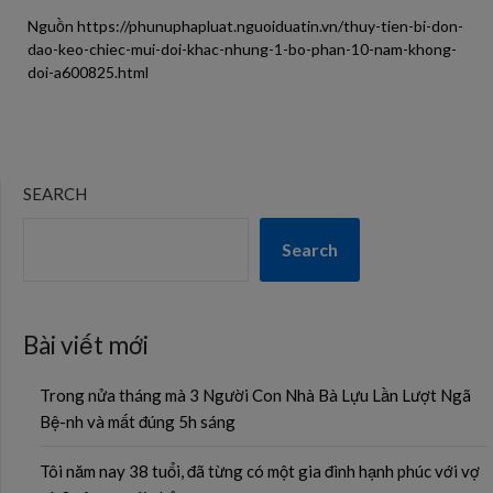
Nguồn https://phunuphapluat.nguoiduatin.vn/thuy-tien-bi-don-
dao-keo-chiec-mui-doi-khac-nhung-1-bo-phan-10-nam-khong-
doi-a600825.html
SEARCH
Search
Bài viết mới
Trong nửa tháng mà 3 Người Con Nhà Bà Lựu Lần Lượt Ngã
Bệ-nh và mất đúng 5h sáng
Tôi năm nay 38 tuổi, đã từng có một gia đình hạnh phúc với vợ