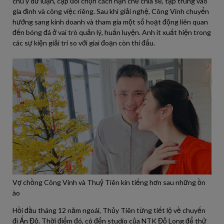
chú ý dư luận, cặp đôi chọn cách hạn chế chia sẻ, tập trung vào
gia đình và công việc riêng. Sau khi giải nghệ, Công Vinh chuyển
hướng sang kinh doanh và tham gia một số hoạt động liên quan
đến bóng đá ở vai trò quản lý, huấn luyện. Anh ít xuất hiện trong
các sự kiện giải trí so với giai đoạn còn thi đấu.
Vợ chồng Công Vinh và Thuỷ Tiên kín tiếng hơn sau những ồn
ào
Hồi đầu tháng 12 năm ngoái, Thủy Tiên từng tiết lộ về chuyến
đi Ấn Độ. Thời điểm đó, cô đến studio của NTK Đỗ Long để thử