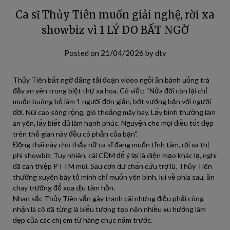
Ca sĩ Thủy Tiên muốn giải nghệ, rời xa
showbiz vì 1 LÝ DO BẤT NGỜ
Posted on
21/04/2026
by
dtv
Thủy Tiên bất ngờ đăng tải đoạn video ngồi ăn bánh uống trà
đầy an yên trong biệt thự xa hoa. Cô viết: “Nửa đời còn lại chỉ
muốn buông bỏ làm 1 người đơn giản, bớt vướng bận với người
đời. Núi cao sông rộng, gió thoảng mây bay. Lấy bình thường làm
an yên, lấy biết đủ làm hạnh phúc. Nguyện cho mọi điều tốt đẹp
trên thế gian này đều có phần của bạn”.
Động thái này cho thấy nữ ca sĩ đang muốn tĩnh tâm, rời xa thị
phi showbiz. Tuy nhiên, cái CĐM để ý lại là diện mạo khác lạ, nghi
đã can thiệp PTTM mũi. Sau cơn dư chấn cứu trợ lũ, Thủy Tiên
thường xuyên bày tỏ mình chỉ muốn yên bình, lui về phía sau, ăn
chay trường để xoa dịu tâm hồn.
Nhan sắc Thủy Tiên vẫn gây tranh cãi nhưng điều phải công
nhận là cô đã từng là biểu tượng tạo nên nhiều xu hướng làm
đẹp của các chị em từ hàng chục năm trước.