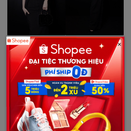
×
Thủy Tiên sau đó xuất hiện trong sự kiện của Dolce & Gabbana
và lại “thôi miên” với visual “bén” như dao.
Không rõ nàng WAG có thực hiện thẩm mỹ lại chiếc mũi hay
không nhưng việc đầu tư cho sắc đẹp của phụ nữ đều đáng tôn
trọng. Thủy Tiên là 1 trong số ít mỹ nhân lên hương nhan sắc
nhờ phẫu thuật thẩm mỹ. Kể từ khi “F5” gương mặt, cộng với
giọng hát và tài năng sáng tác, Thủy Tiên được chú ý hơn hẳn.