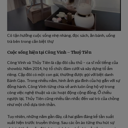
Cô tận hưởng cuộc sống nhẹ nhàng, đọc sách, ăn bánh, uống
trà bên trong căn biệt thự
Cuộc sống hiện tại Công Vinh – Thuỷ Tiên
Công Vinh và Thủy Tiên là cặp đôi cầu thủ – ca sĩ nổi tiếng của
showbiz. Năm 2014, họ tổ chức đám cưới và xây dựng tổ ấm
riêng. Cặp đôi có một con gái, thường được gọi với biệt danh
Bánh Gạo. Trong nhiều năm, hình ảnh gia đình của họ gắn với sự
đồng hành. Công Vinh từng chia sẻ anh luôn ủng hộ vợ trong
công việc nghệ thuật và các hoạt động cộng đồng. Ở chiều
ngược lại, Thủy Tiên cũng nhiều lần nhắc đến vai trò của chồng
như một chỗ dựa tinh thần.
Tuy nhiên, những năm gần đây, cả hai giảm đáng kể tần suất
xuất hiện trước truyền thông. Sau các ồn ào từng thu hút sự