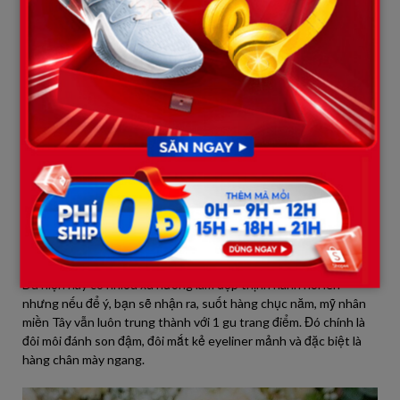
Thủy Tiên bị cho là đã thực hiện khá nhiều biện pháp làm đẹp,
trong đó, dễ nhận thấy bằng mắt nhất vẫn là chiếc mũi và chiếc
cằm.
Đã hàng chục năm trôi qua, nhan sắc của phụ nữ ít nhiều có sự
thay đổi, Thủy Tiên chắc chắn không phải trường hợp ngoại lệ.
Dù hiện nay có nhiều xu hướng làm đẹp thịnh hành nổi lên
nhưng nếu để ý, bạn sẽ nhận ra, suốt hàng chục năm, mỹ nhân
miền Tây vẫn luôn trung thành với 1 gu trang điểm. Đó chính là
đôi môi đánh son đậm, đôi mắt kẻ eyeliner mảnh và đặc biệt là
hàng chân mày ngang.