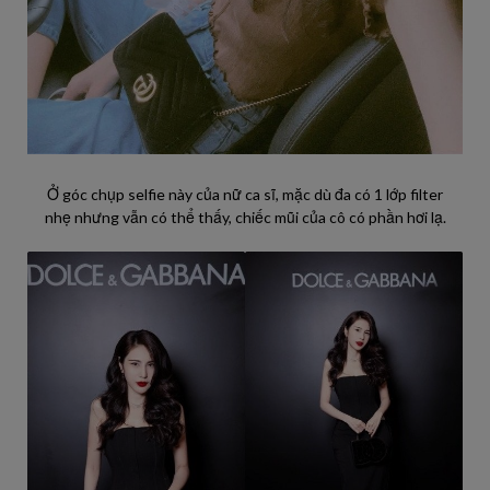
Ở góc chụp selfie này của nữ ca sĩ, mặc dù đa có 1 lớp filter
nhẹ nhưng vẫn có thể thấy, chiếc mũi của cô có phần hơi lạ.