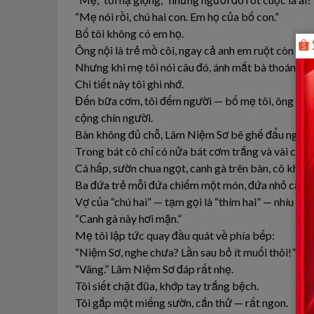
“Mẹ nói rồi, chú hai con. Em họ của bố con.”
Bố tôi không có em họ.
Ông nội là trẻ mồ côi, ngay cả anh em ruột còn khô
Nhưng khi mẹ tôi nói câu đó, ánh mắt bà thoáng liếc
Chi tiết này tôi ghi nhớ.
Đến bữa cơm, tôi đếm người — bố mẹ tôi, ông “chú 
cộng chín người.
Bàn không đủ chỗ, Lâm Niệm Sơ bê ghế đẩu ngồi ă
Trong bát cô chỉ có nửa bát cơm trắng và vài cọng
Cá hấp, sườn chua ngọt, canh gà trên bàn, cô khôn
Ba đứa trẻ mỗi đứa chiếm một món, đứa nhỏ cắn ha
Vợ của “chú hai” — tạm gọi là “thím hai” — nhíu mà
“Canh gà này hơi mặn.”
Mẹ tôi lập tức quay đầu quát về phía bếp:
“Niệm Sơ, nghe chưa? Lần sau bỏ ít muối thôi!”
“Vâng.” Lâm Niệm Sơ đáp rất nhẹ.
Tôi siết chặt đũa, khớp tay trắng bệch.
Tôi gắp một miếng sườn, cắn thử — rất ngon.