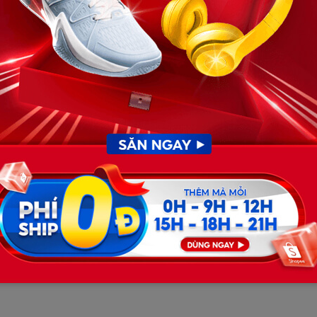
.
ống cạnh cô.
như sợ tôi cũng sẽ trách mắng.
g trước mặt “họ hàng” không nói gì.
 bướm, từng đốt sống hiện rõ.
 góc chăn, lông mày nhíu lại như đang gặp ác mộng.
g sách.
i thiết kế.
ành lang, ban công và cửa chính, dữ liệu lưu trên đám