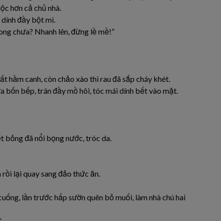
ộc hơn cả chủ nhà.
 dính đầy bột mì.
xong chưa? Nhanh lên, đừng lề mề!”
đất hầm canh, còn chảo xào thì rau đã sắp cháy khét.
bốn bếp, trán đầy mồ hôi, tóc mái dính bết vào mặt.
ết bỏng đã nổi bọng nước, tróc da.
rồi lại quay sang đảo thức ăn.
uống, lần trước hấp sườn quên bỏ muối, làm nhà chú hai
”