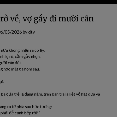
trở về, vợ gầy đi mười cân
06/05/2026
by
dtv
t nữa không nhận ra cô ấy.
nh lộ rõ, cằm gầy nhọn.
gười cân đối.
ng hốc mắt đã hõm sâu.
ại.
ba đứa trẻ lạ đang nằm, trên bàn trà la liệt vỏ hạt dưa và
ang ra từ phía sau bức tường:
phải để cạnh bếp rồi!”