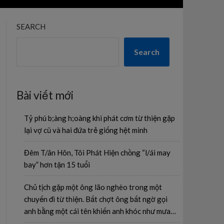
SEARCH
Search
Bài viết mới
Tỷ phú b;àng h;oàng khi phát cơm từ thiện gặp
lại vợ cũ và hai đứa trẻ giống hệt mình
Đêm T/ân Hôn, Tôi Phát Hiện chồng “l/ái may
bay” hơn tận 15 tuổi
Chủ tịch gặp một ông lão nghèo trong một
chuyến đi từ thiện. Bất chợt ông bất ngờ gọi
anh bằng một cái tên khiến anh khóc như mưa…