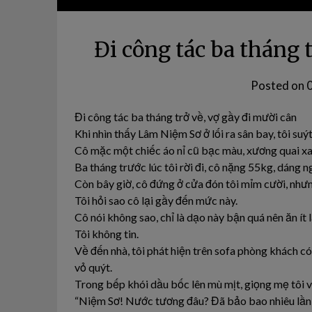
Đi công tác ba tháng 
Posted on
Đi công tác ba tháng trở về, vợ gầy đi mười cân
Khi nhìn thấy Lâm Niệm Sơ ở lối ra sân bay, tôi suý
Cô mặc một chiếc áo nỉ cũ bạc màu, xương quai xa
Ba tháng trước lúc tôi rời đi, cô nặng 55kg, dáng n
Còn bây giờ, cô đứng ở cửa đón tôi mỉm cười, như
Tôi hỏi sao cô lại gầy đến mức này.
Cô nói không sao, chỉ là dạo này bận quá nên ăn ít l
Tôi không tin.
Về đến nhà, tôi phát hiện trên sofa phòng khách có 
vỏ quýt.
Trong bếp khói dầu bốc lên mù mịt, giọng mẹ tôi v
“Niệm Sơ! Nước tương đâu? Đã bảo bao nhiêu lần 