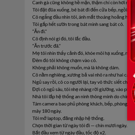
Canh gà cũng không hề mặn, thậm chí còn hơi nhạt
Tôi đặt đũa xuống, bê bát đi đến cửa bếp, ngồi xu
Cô ngẩng đầu nhìn tôi, ánh mắt thoáng hoảng hốt, 
Tôi gắp hết sườn trong bát mình sang bát cô.
“Ăn đi.”
Cô định nói gì đó, tôi lắc đầu.
“Ăn trước đã.”
Mẹ tôi nhìn thấy cảnh đó, khóe môi hạ xuống, nhưn
Đêm đó tôi không chạm vào cô.
Không phải không muốn, mà là không dám.
Cô nằm nghiêng, xương bả vai nhô ra như hai cánh
Ngủ say rồi, cô co người lại, tay vô thức siết chặt
Đợi cô ngủ sâu, tôi nhẹ nhàng rời giường, vào phòn
Nhà tôi lắp hệ thống an ninh thông minh do chính tô
Tám camera bao phủ phòng khách, bếp, phòng ăn, h
mây 180 ngày.
Tôi mở laptop, đăng nhập hệ thống.
Chọn thời gian từ ngày tôi đi — chín mươi ngày.
Bắt đầu xem từ ngày đầu, tốc độ x2.