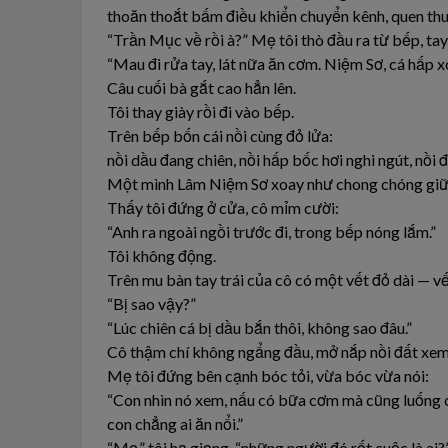
thoăn thoắt bấm điều khiển chuyển kênh, quen thu
“Trần Mục về rồi à?” Mẹ tôi thò đầu ra từ bếp, tay
“Mau đi rửa tay, lát nữa ăn cơm. Niệm Sơ, cá hấp 
Câu cuối bà gắt cao hẳn lên.
Tôi thay giày rồi đi vào bếp.
Trên bếp bốn cái nồi cùng đỏ lửa:
nồi dầu đang chiên, nồi hấp bốc hơi nghi ngút, nồi 
Một mình Lâm Niệm Sơ xoay như chong chóng giữa 
Thấy tôi đứng ở cửa, cô mỉm cười:
“Anh ra ngoài ngồi trước đi, trong bếp nóng lắm.”
Tôi không động.
Trên mu bàn tay trái của cô có một vết đỏ dài — v
“Bị sao vậy?”
“Lúc chiên cá bị dầu bắn thôi, không sao đâu.”
Cô thậm chí không ngẩng đầu, mở nắp nồi đất xem 
Mẹ tôi đứng bên cạnh bóc tỏi, vừa bóc vừa nói:
“Con nhìn nó xem, nấu có bữa cơm mà cũng luống c
con chẳng ai ăn nổi.”
“Mẹ,” tôi hạ giọng, “những người đó rốt cuộc là ai?