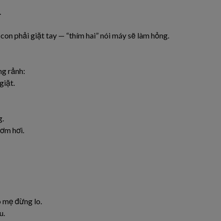
.
con phải giặt tay — “thím hai” nói máy sẽ làm hỏng.
ng rảnh:
giặt.
g.
ơm hơi.
o mẹ đừng lo.
u.