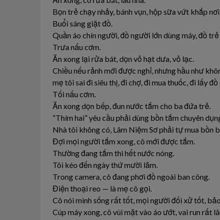
Bọn trẻ chạy nhảy, bánh vụn, hộp sữa vứt khắp nơi
Buổi sáng giặt đồ.
Quần áo chín người, đồ người lớn dùng máy, đồ trẻ 
Trưa nấu cơm.
Ăn xong lại rửa bát, dọn vỏ hạt dưa, vỏ lạc.
Chiều nếu rảnh mới được nghỉ, nhưng hầu như khô
mẹ tôi sai đi siêu thị, đi chợ, đi mua thuốc, đi lấy đồ 
Tối nấu cơm.
Ăn xong dọn bếp, đun nước tắm cho ba đứa trẻ.
“Thím hai” yêu cầu phải dùng bồn tắm chuyên dụn
Nhà tôi không có, Lâm Niệm Sơ phải tự mua bồn b
Đợi mọi người tắm xong, cô mới được tắm.
Thường đang tắm thì hết nước nóng.
Tôi kéo đến ngày thứ mười lăm.
Trong camera, cô đang phơi đồ ngoài ban công.
Điện thoại reo — là mẹ cô gọi.
Cô nói mình sống rất tốt, mọi người đối xử tốt, bả
Cúp máy xong, cô vùi mặt vào áo ướt, vai run rất lâ