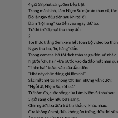
4 giờ 58 phút sáng, đèn bếp bật.
Trong màn hình, Lâm Niệm Sơ mặc áo thun cũ, tóc 
Đó là ngày đầu tiên sau khi tôi đi.
Đám “họ hàng” kia đến vào ngày thứ ba.
Từ đó trở đi, mọi thứ thay đổi.
2
Tôi thức trắng đêm xem hết toàn bộ video ba thán
Ngày thứ ba, “họ hàng” đến.
Trong camera, bố tôi đích thân ra ga đón, về nhà 
Người “chú hai” vừa bước vào đã đảo mắt nhìn quan
“Thím hai” bước vào câu đầu tiên:
“Nhà này chắc đáng giá lắm nhỉ.”
Sắc mặt mẹ tôi không tốt lắm, nhưng vẫn cười:
“Ngồi đi, Niệm Sơ, rót trà.”
Từ hôm đó, cuộc sống của Lâm Niệm Sơ như sau:
5 giờ sáng dậy nấu bữa sáng.
Chín người, ba đứa trẻ ba khẩu vị khác nhau:
đứa không ăn mì, đứa không ăn trứng, đứa đòi sữa 
Ăn xong, cô rửa bát, lau nhà.