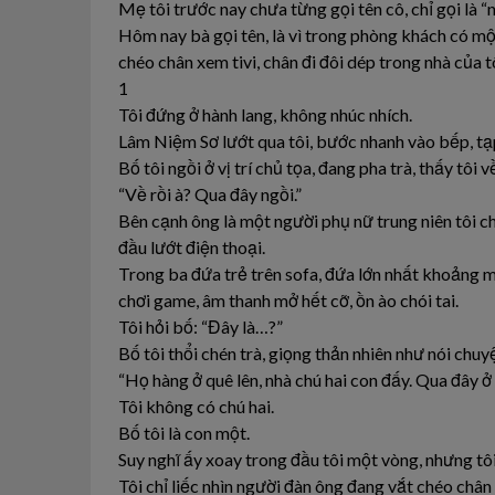
Mẹ tôi trước nay chưa từng gọi tên cô, chỉ gọi là “n
Hôm nay bà gọi tên, là vì trong phòng khách có m
chéo chân xem tivi, chân đi đôi dép trong nhà của tô
1
Tôi đứng ở hành lang, không nhúc nhích.
Lâm Niệm Sơ lướt qua tôi, bước nhanh vào bếp, tạp
Bố tôi ngồi ở vị trí chủ tọa, đang pha trà, thấy tôi v
“Về rồi à? Qua đây ngồi.”
Bên cạnh ông là một người phụ nữ trung niên tôi c
đầu lướt điện thoại.
Trong ba đứa trẻ trên sofa, đứa lớn nhất khoảng m
chơi game, âm thanh mở hết cỡ, ồn ào chói tai.
Tôi hỏi bố: “Đây là…?”
Bố tôi thổi chén trà, giọng thản nhiên như nói chuyệ
“Họ hàng ở quê lên, nhà chú hai con đấy. Qua đây ở 
Tôi không có chú hai.
Bố tôi là con một.
Suy nghĩ ấy xoay trong đầu tôi một vòng, nhưng tôi
Tôi chỉ liếc nhìn người đàn ông đang vắt chéo chân 