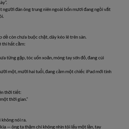
ày”.
ột người đàn ông trung niên ngoài bốn mươi đang ngồi vắt
i.
 dề còn chưa buộc chặt, dây kéo lê trên sàn.
ề thì hất cằm:
hưa từng gặp, tóc uốn xoăn, móng tay sơn đỏ, đang cúi
ười một, mười hai tuổi, đang cầm một chiếc iPad mới tinh
n thời tiết:
một thời gian.”
 không nói ra.
kia — ông ta thậm chí không nhìn tôi lấy một lần, tay