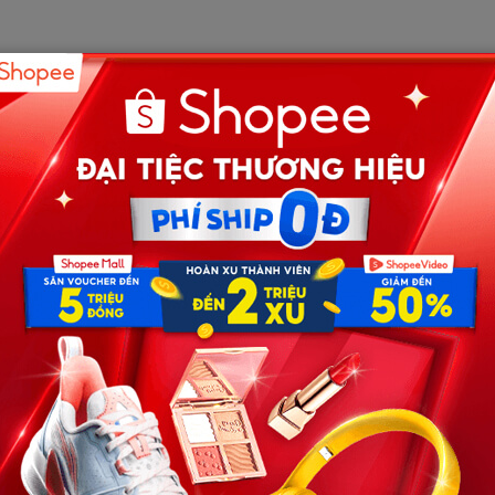
ng có, lấy đâu ra họ hàng.
 về phía cửa sổ rồi lập tức thu lại.
hai”, vợ ông ta, ba đứa trẻ, tôi và Lâm Niệm Sơ. Tổng
n ở cửa bếp.
 rau xanh.
g động đũa.
i miếng đùi gà rồi vứt xuống bàn, chê không ngon.
y: