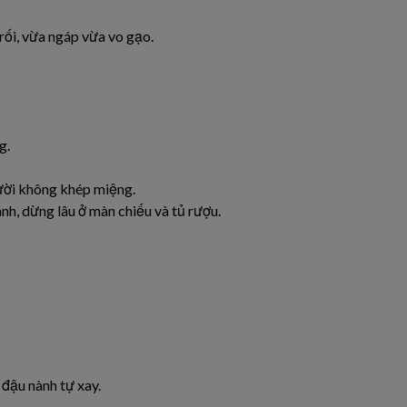
rối, vừa ngáp vừa vo gạo.
g.
cười không khép miệng.
h, dừng lâu ở màn chiếu và tủ rượu.
đậu nành tự xay.