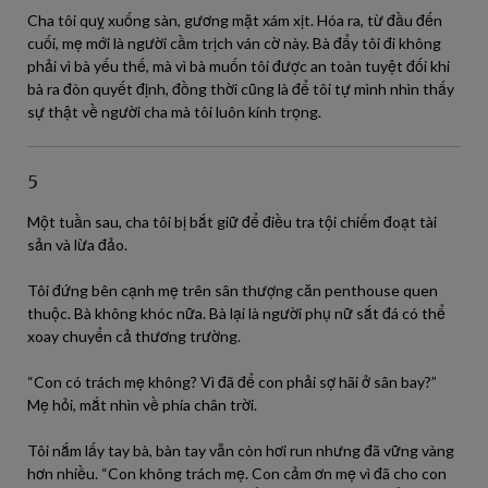
Cha tôi quỵ xuống sàn, gương mặt xám xịt. Hóa ra, từ đầu đến
cuối, mẹ mới là người cầm trịch ván cờ này. Bà đẩy tôi đi không
phải vì bà yếu thế, mà vì bà muốn tôi được an toàn tuyệt đối khi
bà ra đòn quyết định, đồng thời cũng là để tôi tự mình nhìn thấy
sự thật về người cha mà tôi luôn kính trọng.
5
Một tuần sau, cha tôi bị bắt giữ để điều tra tội chiếm đoạt tài
sản và lừa đảo.
Tôi đứng bên cạnh mẹ trên sân thượng căn penthouse quen
thuộc. Bà không khóc nữa. Bà lại là người phụ nữ sắt đá có thể
xoay chuyển cả thương trường.
“Con có trách mẹ không? Vì đã để con phải sợ hãi ở sân bay?”
Mẹ hỏi, mắt nhìn về phía chân trời.
Tôi nắm lấy tay bà, bàn tay vẫn còn hơi run nhưng đã vững vàng
hơn nhiều. “Con không trách mẹ. Con cảm ơn mẹ vì đã cho con