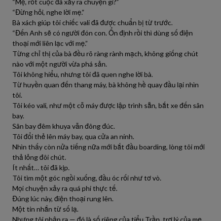
“Mẹ, rốt cuộc đã xảy ra chuyện gì?”
“Đừng hỏi, nghe lời mẹ.”
Bà xách giúp tôi chiếc vali đã được chuẩn bị từ trước.
“Đến Anh sẽ có người đón con. Ổn định rồi thì dùng số điện
thoại mới liên lạc với mẹ.”
Từng chỉ thị của bà đều rõ ràng rành mạch, không giống chút
nào với một người vừa phá sản.
Tôi không hiểu, nhưng tôi đã quen nghe lời bà.
Từ huyền quan đến thang máy, bà không hề quay đầu lại nhìn
tôi.
Tôi kéo vali, như một cỗ máy được lập trình sẵn, bắt xe đến sân
bay.
Sân bay đêm khuya vẫn đông đúc.
Tôi đổi thẻ lên máy bay, qua cửa an ninh.
Nhìn thấy còn nửa tiếng nữa mới bắt đầu boarding, lòng tôi mới
thả lỏng đôi chút.
Ít nhất… tôi đã kịp.
Tôi tìm một góc ngồi xuống, đầu óc rối như tơ vò.
Mọi chuyện xảy ra quá phi thực tế.
Đúng lúc này, điện thoại rung lên.
Một tin nhắn từ số lạ.
Nhưng tôi nhận ra — đó là số riêng của tiểu Trần, trợ lý của mẹ.