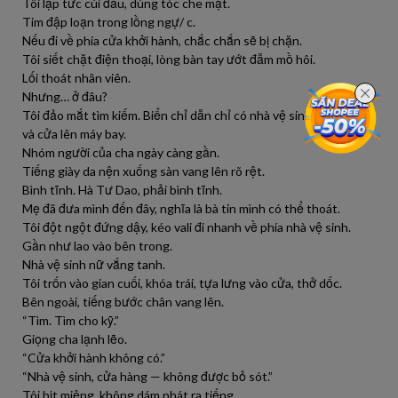
Tôi lập tức cúi đầu, dùng tóc che mặt.
Tim đập loạn trong lồng ngự/ c.
Nếu đi về phía cửa khởi hành, chắc chắn sẽ bị chặn.
Tôi siết chặt điện thoại, lòng bàn tay ướt đẫm mồ hôi.
Lối thoát nhân viên.
Nhưng… ở đâu?
Tôi đảo mắt tìm kiếm. Biển chỉ dẫn chỉ có nhà vệ sinh, cửa hàng
và cửa lên máy bay.
Nhóm người của cha ngày càng gần.
Tiếng giày da nện xuống sàn vang lên rõ rệt.
Bình tĩnh. Hà Tư Dao, phải bình tĩnh.
Mẹ đã đưa mình đến đây, nghĩa là bà tin mình có thể thoát.
Tôi đột ngột đứng dậy, kéo vali đi nhanh về phía nhà vệ sinh.
Gần như lao vào bên trong.
Nhà vệ sinh nữ vắng tanh.
Tôi trốn vào gian cuối, khóa trái, tựa lưng vào cửa, thở dốc.
Bên ngoài, tiếng bước chân vang lên.
“Tìm. Tìm cho kỹ.”
Giọng cha lạnh lẽo.
“Cửa khởi hành không có.”
“Nhà vệ sinh, cửa hàng — không được bỏ sót.”
Tôi bịt miệng, không dám phát ra tiếng.