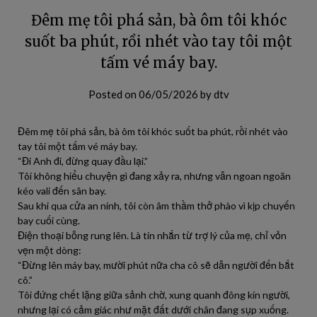
Đêm mẹ tôi phá sản, bà ôm tôi khóc
suốt ba phút, rồi nhét vào tay tôi một
tấm vé máy bay.
Posted on
06/05/2026
by
dtv
Đêm mẹ tôi phá sản, bà ôm tôi khóc suốt ba phút, rồi nhét vào
tay tôi một tấm vé máy bay.
“Đi Anh đi, đừng quay đầu lại.”
Tôi không hiểu chuyện gì đang xảy ra, nhưng vẫn ngoan ngoãn
kéo vali đến sân bay.
Sau khi qua cửa an ninh, tôi còn âm thầm thở phào vì kịp chuyến
bay cuối cùng.
Điện thoại bỗng rung lên. Là tin nhắn từ trợ lý của mẹ, chỉ vỏn
vẹn một dòng:
“Đừng lên máy bay, mười phút nữa cha cô sẽ dẫn người đến bắt
cô.”
Tôi đứng chết lặng giữa sảnh chờ, xung quanh đông kín người,
nhưng lại có cảm giác như mặt đất dưới chân đang sụp xuống.