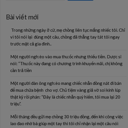
Bài viết mới
Trong những ngày ở cữ, mẹ chồng liên tục mắng nhiếc tôi. Chỉ
vì tôi nói lại đúng một câu, chồng đã thẳng tay tát tôi ngay
trước mặt cả gia đình..
Một người ngh:èo vào mua thu:ốc nhưng thiếu tiền. Dược sĩ
nói: “Thu:ốc này đang có chương trình khuyến mãi, chị không
cần trả tiền
Một người đàn ông ngh:èo mang chiếc nhẫn đồng nát đi bán
để mua chữa bệnh cho vợ. Chủ tiệm vàng giả vờ soi kính lúp
thật kỹ rồi phán: “Đây là chiếc nhẫn quý hiếm, tôi mua lại 20
triệu”.
Mỗi tháng đều gửi mẹ chồng 30 triệu đồng, đến khi công việc
lao đao nhờ bà giúp một tay thì tôi chỉ nhận lại một câu nói