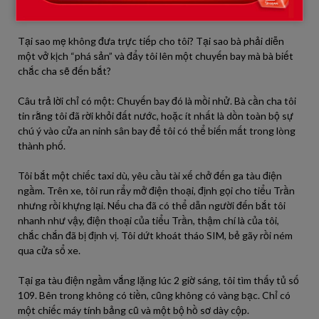
lợi 24h – Ga tàu điện ngầm trung tâm, Tủ số 109”
.
Tại sao mẹ không đưa trực tiếp cho tôi? Tại sao bà phải diễn
một vở kịch “phá sản” và đẩy tôi lên một chuyến bay mà bà biết
chắc cha sẽ đến bắt?
Câu trả lời chỉ có một: Chuyến bay đó là mồi nhử. Bà cần cha tôi
tin rằng tôi đã rời khỏi đất nước, hoặc ít nhất là dồn toàn bộ sự
chú ý vào cửa an ninh sân bay để tôi có thể biến mất trong lòng
thành phố.
Tôi bắt một chiếc taxi dù, yêu cầu tài xế chở đến ga tàu điện
ngầm. Trên xe, tôi run rẩy mở điện thoại, định gọi cho tiểu Trần
nhưng rồi khựng lại. Nếu cha đã có thể dẫn người đến bắt tôi
nhanh như vậy, điện thoại của tiểu Trần, thậm chí là của tôi,
chắc chắn đã bị định vị. Tôi dứt khoát tháo SIM, bẻ gãy rồi ném
qua cửa sổ xe.
Tại ga tàu điện ngầm vắng lặng lúc 2 giờ sáng, tôi tìm thấy tủ số
109. Bên trong không có tiền, cũng không có vàng bạc. Chỉ có
một chiếc máy tính bảng cũ và một bộ hồ sơ dày cộp.