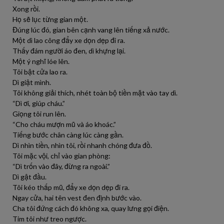
Xong rồi.
Họ sẽ lục từng gian một.
Đúng lúc đó, gian bên cạnh vang lên tiếng xả nước.
Một dì lao công đẩy xe dọn dẹp đi ra.
Thấy đám người áo đen, dì khựng lại.
Một ý nghĩ lóe lên.
Tôi bật cửa lao ra.
Dì giật mình.
Tôi không giải thích, nhét toàn bộ tiền mặt vào tay dì.
“Dì ơi, giúp cháu.”
Giọng tôi run lên.
“Cho cháu mượn mũ và áo khoác.”
Tiếng bước chân càng lúc càng gần.
Dì nhìn tiền, nhìn tôi, rồi nhanh chóng đưa đồ.
Tôi mặc vội, chỉ vào gian phòng:
“Dì trốn vào đây, đừng ra ngoài.”
Dì gật đầu.
Tôi kéo thấp mũ, đẩy xe dọn dẹp đi ra.
Ngay cửa, hai tên vest đen định bước vào.
Cha tôi đứng cách đó không xa, quay lưng gọi điện.
Tim tôi như treo ngược.