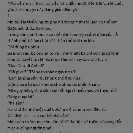
“Phá sản” mà mẹ nói, và việc “cha dẫn người đến bắt”… rốt cuộc
giữa hai chuyện này đang giấu điều gì?
1
Mẹ tôi, Hà Uyển, người phụ nữ trong mắt tôi luôn có thể làm
được mọi thứ… đã khóc.
Trong căn penthouse có thể nhìn bao trọn cảnh đêm của cả
thành phố, bà ôm chặt tôi, thân thể khẽ run lên.
Chỉ đúng ba phút.
Ba phút sau, bà buông tôi ra. Trong mắt bà chỉ còn lại sự lạnh
lùng và quyết tuyệt. Bà nhét tấm vé máy bay vào tay tôi.
“Dao Dao, đi Anh đi.”
“Cái gì cơ?” Tôi hoàn toàn ngây người.
“Làm ăn phá sản rồi, không thể ở lại nữa.”
Giọng bà gấp gáp, không cho phép tôi phản kháng.
“Đi ngay bây giờ, ra sân bay, bắt kịp chuyến này, và tuyệt đối
đừng quay lại.”
Phá sản?
Hai chữ ấy như một quả bo0/ m n ổ tung trong đầu tôi.
Gia đình tôi… sao có thể phá sản?
Mới tuần trước, mẹ còn dẫn tôi đi dự tiệc từ thiện, vẻ vang đến
mức ai cũng ngưỡng mộ.