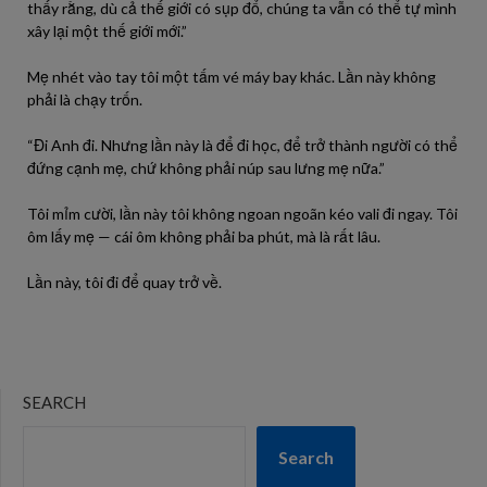
thấy rằng, dù cả thế giới có sụp đổ, chúng ta vẫn có thể tự mình
xây lại một thế giới mới.”
Mẹ nhét vào tay tôi một tấm vé máy bay khác. Lần này không
phải là chạy trốn.
“Đi Anh đi. Nhưng lần này là để đi học, để trở thành người có thể
đứng cạnh mẹ, chứ không phải núp sau lưng mẹ nữa.”
Tôi mỉm cười, lần này tôi không ngoan ngoãn kéo vali đi ngay. Tôi
ôm lấy mẹ — cái ôm không phải ba phút, mà là rất lâu.
Lần này, tôi đi để quay trở về.
SEARCH
Search