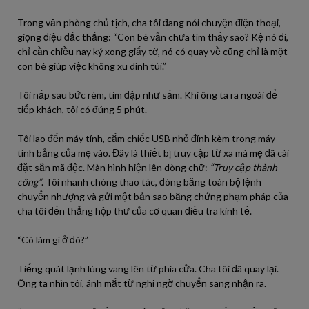
Trong văn phòng chủ tịch, cha tôi đang nói chuyện điện thoại,
giọng điệu đắc thắng: “Con bé vẫn chưa tìm thấy sao? Kệ nó đi,
chỉ cần chiều nay ký xong giấy tờ, nó có quay về cũng chỉ là một
con bé giúp việc không xu dính túi.”
Tôi nấp sau bức rèm, tim đập như sấm. Khi ông ta ra ngoài để
tiếp khách, tôi có đúng 5 phút.
Tôi lao đến máy tính, cắm chiếc USB nhỏ đính kèm trong máy
tính bảng của mẹ vào. Đây là thiết bị truy cập từ xa mà mẹ đã cài
đặt sẵn mã độc. Màn hình hiện lên dòng chữ:
“Truy cập thành
công”
. Tôi nhanh chóng thao tác, đóng băng toàn bộ lệnh
chuyển nhượng và gửi một bản sao bằng chứng phạm pháp của
cha tôi đến thẳng hộp thư của cơ quan điều tra kinh tế.
“Cô làm gì ở đó?”
Tiếng quát lạnh lùng vang lên từ phía cửa. Cha tôi đã quay lại.
Ông ta nhìn tôi, ánh mắt từ nghi ngờ chuyển sang nhận ra.