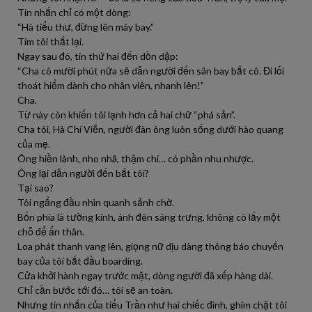
Tin nhắn chỉ có một dòng:
“Hà tiểu thư, đừng lên máy bay.”
Tim tôi thắt lại.
Ngay sau đó, tin thứ hai đến dồn dập:
“Cha cô mười phút nữa sẽ dẫn người đến sân bay bắt cô. Đi lối
thoát hiểm dành cho nhân viên, nhanh lên!”
Cha.
Từ này còn khiến tôi lạnh hơn cả hai chữ “phá sản”.
Cha tôi, Hà Chí Viễn, người đàn ông luôn sống dưới hào quang
của mẹ.
Ông hiền lành, nho nhã, thậm chí… có phần nhu nhược.
Ông lại dẫn người đến bắt tôi?
Tại sao?
Tôi ngẩng đầu nhìn quanh sảnh chờ.
Bốn phía là tường kính, ánh đèn sáng trưng, không có lấy một
chỗ để ẩn thân.
Loa phát thanh vang lên, giọng nữ dịu dàng thông báo chuyến
bay của tôi bắt đầu boarding.
Cửa khởi hành ngay trước mặt, dòng người đã xếp hàng dài.
Chỉ cần bước tới đó… tôi sẽ an toàn.
Nhưng tin nhắn của tiểu Trần như hai chiếc đinh, ghim chặt tôi