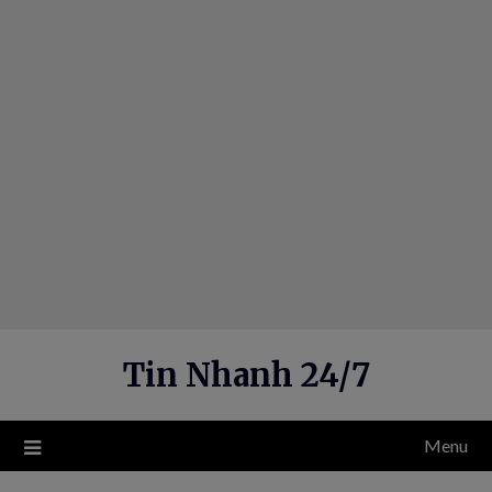
Skip
to
content
Tin Nhanh 24/7
Menu