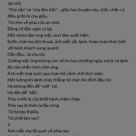
tại chỗ.
“Phá sản” và “cha đến bắt”… giữa hai chuyện này, chắc chắn có
điều gì đó bị che giấu.
Tôi nhìn về phía cửa an ninh.
Đồng tử đột ngột co lại.
Một nhóm đàn ông mặc vest đen xuất hiện.
Bước chân họ dứt khoát, ánh mắt sắc lạnh, hoàn toàn khác biệt
với hành khách xung quanh.
Dẫn đầu… là cha tôi.
Gương mặt ông không còn vẻ ôn hòa thường ngày, mà là sự lạnh
lẽo tàn nhẫn như chim ưng.
Ánh mắt ông quét qua toàn bộ sảnh chờ như radar.
Một luồng khí lạnh chạy thẳng từ chân lên đỉnh đầu tôi.
Họ không đến để “mời” tôi.
Họ đến để “bắt”.
Phía trước là cửa khởi hành chậm chạp.
Phía sau là thiên la địa võng.
Tôi bị kẹp ở giữa.
Tôi phải làm sao?
2
Ánh mắt cha đã quét về phía này.