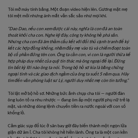
Tôi mở máy tính bảng. Một đoạn video hiện lên. Gương mặt mẹ
tôi mệt mỏi nhưng ánh mắt vẫn sắc sảo như mọi khi.
“Dao Dao, nếu con xem được cái này, nghĩa là con đã an toàn
thoát khỏi cha con. Nghe kỹ đây, công ty không hề phá sản.
Nhưng cha con đã âm thầm cấu kết với đối thủ cạnh tranh để ký
kết các hợp đồng khống, nhằm đẩy mẹ vào tù và chiếm đoạt toàn
bộ cổ phần đứng tên con. Ông ta cần con, vì con là người thừa kế
hợp pháp duy nhất của quỹ tín thác mà ông ngoại để lại. Đừng
tin bất kỳ lời nào ông ta nói. Trong bộ hồ sơ kia là bằng chứng
ngoại tình và các giao dịch ngầm của ông ta suốt 5 năm qua. Hãy
tìm đến văn phòng luật sư Lý, người duy nhất mẹ còn tin tưởng.”
Tôi lật mở bộ hồ sơ. Những bức ảnh chụp cha tôi — người đàn
ông luôn tỏ ra nhu nhược — đang ôm ấp một người phụ nữ trẻ lạ
mặt, và những dòng lệnh chuyển tiền ra nước ngoài với con số
khổng lồ.
Cảm giác sụp đổ lúc ở sân bay giờ đây biến thành một ngọn lửa
giận dữ âm ỉ. Cha tôi không hề hiền lành. Ông ta là một con kền