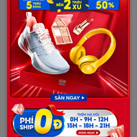
3
Gió đêm tại bãi đỗ xe sân bay thổi thông thốc, làm tôi tỉnh táo lại
đôi chút. Tôi nhìn tấm nhãn gắn trên chìa khóa:
“Cửa hàng tiện