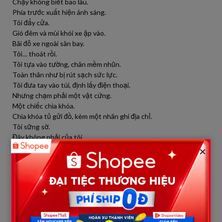
Chạy không biết bao lâu.
Phía trước xuất hiện ánh sáng.
Tôi đẩy cửa.
Gió đêm và mùi khói xe ập vào.
Bãi đỗ xe ngoài sân bay.
Tôi… thoát rồi.
Tôi tựa vào tường, chân mềm nhũn.
Toàn thân như bị rút sạch sức lực.
Tôi đưa tay vào túi, định lấy điện thoại.
Nhưng chạm phải một vật cứng.
Một chiếc chìa khóa.
Chìa khóa tủ gửi đồ, kèm một nhãn ghi địa chỉ.
Tôi sững sờ.
Đây không phải của tôi.
Là mẹ.
×
Trong cái ôm ba phút đó… bà đã nhét nó vào túi tôi.
Ngoài tấm vé máy bay, bà còn cho tôi một con đường khác.
…