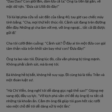
“Dao Dao? Con giỏi lắm, dám lừa cả ta.” Ông ta tiến lại gần, vẻ
mặt dữ tợn. “Đưa cái USB đó đây!”
Tôi lùi lại phía cửa sổ sát đất của tầng 40, tay giơ cao chiếc máy
tính bảng. “Cha, mọi thứ kết thúc rồi. Cảnh sát đang trên đường
đến đây. Những gì cha làm với mẹ, với ông ngoại… tất cả đã được
gửi đi.”
Cha tôi cười điên cuồng: “Cảnh sát? Ở đây ai tin một đứa con gái
tâm thần vừa trốn khỏi sân bay như con? Đưa đây!”
Ông ta lao vào tôi. Đúng lúc đó, cửa văn phòng bị tông mạnh.
Không phải cảnh sát, mà là mẹ tôi.
Bà không hề bị bắt, không hề suy sụp. Đi cùng bà là tiểu Trần và
một đoàn luật sư.
“Hà Chí Viễn, ông nghĩ tôi dễ dàng gục ngã thế sao?” Giọng mẹ
vang dội, đầy uy lực. “Vở kịch phá sản chỉ để dụ ông lộ ra tất cả
những tài khoản ẩn. Cảm ơn ông đã giúp tôi gom hết rác rưởi
vào một chỗ để tôi dễ dàng xử lý một lần.”