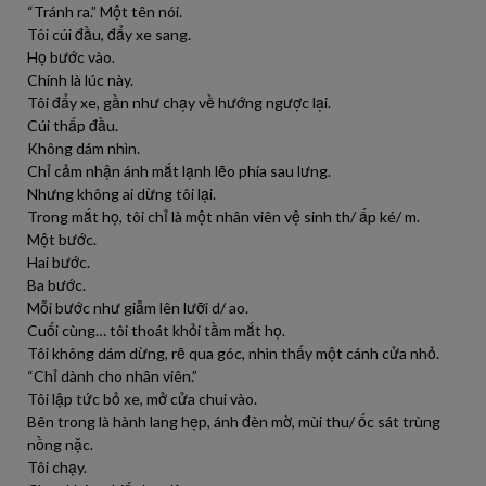
“Tránh ra.” Một tên nói.
Tôi cúi đầu, đẩy xe sang.
Họ bước vào.
Chính là lúc này.
Tôi đẩy xe, gần như chạy về hướng ngược lại.
Cúi thấp đầu.
Không dám nhìn.
Chỉ cảm nhận ánh mắt lạnh lẽo phía sau lưng.
Nhưng không ai dừng tôi lại.
Trong mắt họ, tôi chỉ là một nhân viên vệ sinh th/ ấp ké/ m.
Một bước.
Hai bước.
Ba bước.
Mỗi bước như giẫm lên lưỡi d/ ao.
Cuối cùng… tôi thoát khỏi tầm mắt họ.
Tôi không dám dừng, rẽ qua góc, nhìn thấy một cánh cửa nhỏ.
“Chỉ dành cho nhân viên.”
Tôi lập tức bỏ xe, mở cửa chui vào.
Bên trong là hành lang hẹp, ánh đèn mờ, mùi thu/ ốc sát trùng
nồng nặc.
Tôi chạy.