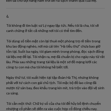
kền đã chờ đợi hàng năm trời để rỉa sạch thành quả của mẹ.
4
Tôi không đi tìm luật sư Lý ngay lập tức. Nếu tôi là cha, tôi sẽ
canh chừng ở tất cả những nơi tôi có thể tìm đến.
Tôi dùng số tiền mặt còn lại thuê một phòng trọ rẻ tiền trong
khu lao động nghèo, nơi mà cái tên “Hà tiểu thư” chưa bao giờ
tồn tại. Suốt ba ngày, tôi giam mình trong phòng, đọc sạch đống
tài liệu mẹ để lại. Tôi nhận ra, mẹ đã chuẩn bị cho ngày này từ rất
lâu. Phía sau những trang tài liệu là một sơ đồ mạng lưới các
công ty con mà cha tôi không hề biết tới.
Ngày thứ tư, tôi xuất hiện tại tập đoàn Hà Thị, nhưng không
phải với tư cách con gái chủ tịch. Tôi mặc bộ đồ lao công đã
mượn từ sân bay, đeo khẩu trang kín mít, trà trộn vào đội vệ sinh
ca sáng.
Tôi cần một thứ: Chữ ký số của cha tôi để hủy bỏ lệnh chuyển
nhượng cổ phần sẽ diễn ra vào cuộc họp cổ đông chiều nay.