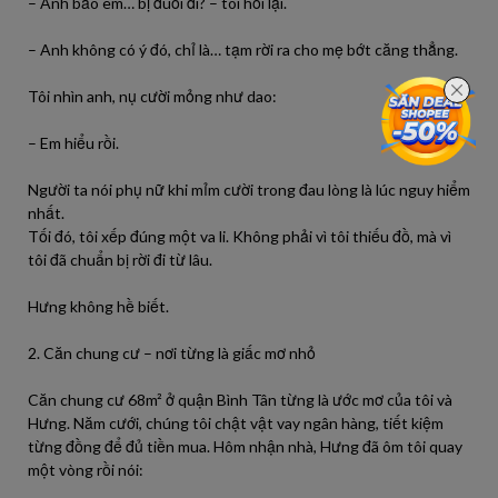
– Anh bảo em… bị đuổi đi? – tôi hỏi lại.
– Anh không có ý đó, chỉ là… tạm rời ra cho mẹ bớt căng thẳng.
Tôi nhìn anh, nụ cười mỏng như dao:
– Em hiểu rồi.
Người ta nói phụ nữ khi mỉm cười trong đau lòng là lúc nguy hiểm
nhất.
Tối đó, tôi xếp đúng một va li. Không phải vì tôi thiếu đồ, mà vì
tôi đã chuẩn bị rời đi từ lâu.
Hưng không hề biết.
2. Căn chung cư – nơi từng là giấc mơ nhỏ
Căn chung cư 68m² ở quận Bình Tân từng là ước mơ của tôi và
Hưng. Năm cưới, chúng tôi chật vật vay ngân hàng, tiết kiệm
từng đồng để đủ tiền mua. Hôm nhận nhà, Hưng đã ôm tôi quay
một vòng rồi nói: