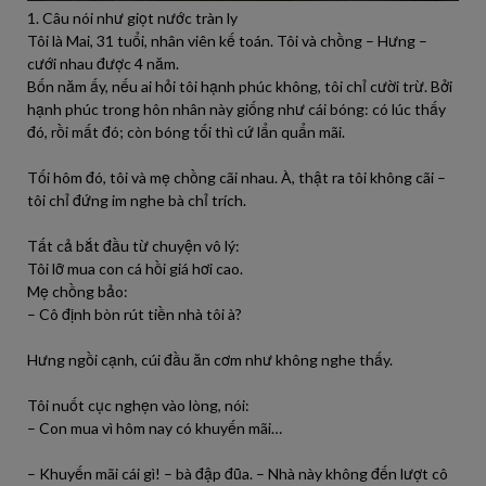
1. Câu nói như giọt nước tràn ly
Tôi là Mai, 31 tuổi, nhân viên kế toán. Tôi và chồng – Hưng –
cưới nhau được 4 năm.
Bốn năm ấy, nếu ai hỏi tôi hạnh phúc không, tôi chỉ cười trừ. Bởi
hạnh phúc trong hôn nhân này giống như cái bóng: có lúc thấy
đó, rồi mất đó; còn bóng tối thì cứ lẩn quẩn mãi.
Tối hôm đó, tôi và mẹ chồng cãi nhau. À, thật ra tôi không cãi –
tôi chỉ đứng im nghe bà chỉ trích.
Tất cả bắt đầu từ chuyện vô lý:
Tôi lỡ mua con cá hồi giá hơi cao.
Mẹ chồng bảo:
– Cô định bòn rút tiền nhà tôi à?
Hưng ngồi cạnh, cúi đầu ăn cơm như không nghe thấy.
Tôi nuốt cục nghẹn vào lòng, nói:
– Con mua vì hôm nay có khuyến mãi…
– Khuyến mãi cái gì! – bà đập đũa. – Nhà này không đến lượt cô