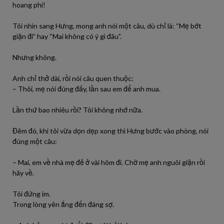
hoang phí!
Tôi nhìn sang Hưng, mong anh nói một câu, dù chỉ là: “Mẹ bớt
giận đi” hay “Mai không có ý gì đâu”.
Nhưng không.
Anh chỉ thở dài, rồi nói câu quen thuộc:
– Thôi, mẹ nói đúng đấy, lần sau em để anh mua.
Lần thứ bao nhiêu rồi? Tôi không nhớ nữa.
Đêm đó, khi tôi vừa dọn dẹp xong thì Hưng bước vào phòng, nói
đúng một câu:
– Mai, em về nhà mẹ đẻ ở vài hôm đi. Chờ mẹ anh nguôi giận rồi
hãy về.
Tôi đứng im.
Trong lòng yên ắng đến đáng sợ.