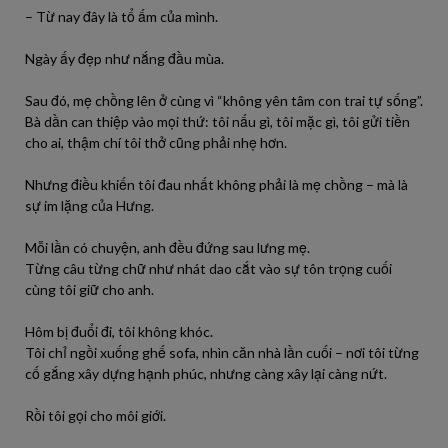
– Từ nay đây là tổ ấm của mình.
Ngày ấy đẹp như nắng đầu mùa.
Sau đó, mẹ chồng lên ở cùng vì “không yên tâm con trai tự sống”.
Bà dần can thiệp vào mọi thứ: tôi nấu gì, tôi mặc gì, tôi gửi tiền
cho ai, thậm chí tôi thở cũng phải nhẹ hơn.
Nhưng điều khiến tôi đau nhất không phải là mẹ chồng – mà là
sự im lặng của Hưng.
Mỗi lần có chuyện, anh đều đứng sau lưng mẹ.
Từng câu từng chữ như nhát dao cắt vào sự tôn trọng cuối
cùng tôi giữ cho anh.
Hôm bị đuổi đi, tôi không khóc.
Tôi chỉ ngồi xuống ghế sofa, nhìn căn nhà lần cuối – nơi tôi từng
cố gắng xây dựng hạnh phúc, nhưng càng xây lại càng nứt.
Rồi tôi gọi cho môi giới.