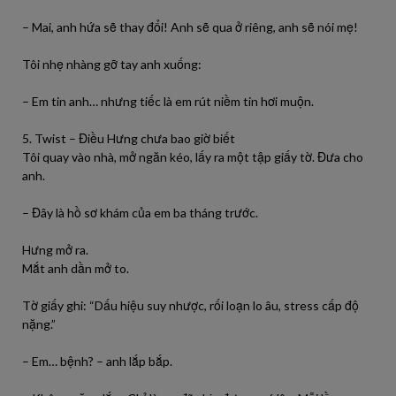
– Mai, anh hứa sẽ thay đổi! Anh sẽ qua ở riêng, anh sẽ nói mẹ!
Tôi nhẹ nhàng gỡ tay anh xuống:
– Em tin anh… nhưng tiếc là em rút niềm tin hơi muộn.
5. Twist – Điều Hưng chưa bao giờ biết
Tôi quay vào nhà, mở ngăn kéo, lấy ra một tập giấy tờ. Đưa cho
anh.
– Đây là hồ sơ khám của em ba tháng trước.
Hưng mở ra.
Mắt anh dần mở to.
Tờ giấy ghi: “Dấu hiệu suy nhược, rối loạn lo âu, stress cấp độ
nặng.”
– Em… bệnh? – anh lắp bắp.