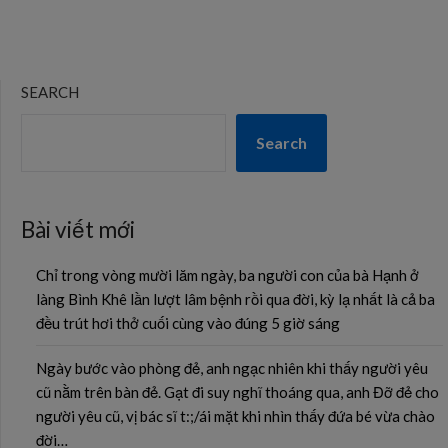
SEARCH
Search
Bài viết mới
Chỉ trong vòng mười lăm ngày, ba người con của bà Hạnh ở
làng Bình Khê lần lượt lâm bệnh rồi qua đời, kỳ lạ nhất là cả ba
đều trút hơi thở cuối cùng vào đúng 5 giờ sáng
Ngày bước vào phòng đẻ, anh ngạc nhiên khi thấy người yêu
cũ nằm trên bàn đẻ. Gạt đi suy nghĩ thoáng qua, anh Đỡ đẻ cho
người yêu cũ, vị bác sĩ t:;/ái mặt khi nhìn thấy đứa bé vừa chào
đời…