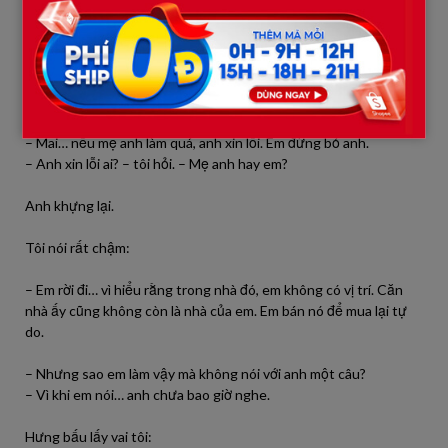
Khi anh đuổi em đi chỉ để mẹ anh bớt giận?
Hưng im lặng.
Tôi nhìn rõ sự hoảng loạn trong mắt anh, như người lần đầu
nhận ra mình vừa đánh mất thứ không thể mua lại.
– Mai… nếu mẹ anh làm quá, anh xin lỗi. Em đừng bỏ anh.
– Anh xin lỗi ai? – tôi hỏi. – Mẹ anh hay em?
Anh khựng lại.
Tôi nói rất chậm:
– Em rời đi… vì hiểu rằng trong nhà đó, em không có vị trí. Căn
nhà ấy cũng không còn là nhà của em. Em bán nó để mua lại tự
do.
– Nhưng sao em làm vậy mà không nói với anh một câu?
– Vì khi em nói… anh chưa bao giờ nghe.
Hưng bấu lấy vai tôi: