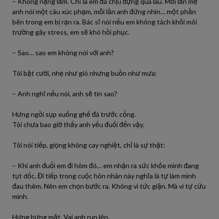
– Không nặng lắm. Chỉ là em đã chịu đựng quá lâu. Mỗi lần mẹ
anh nói một câu xúc phạm, mỗi lần anh đứng nhìn… một phần
bên trong em bị rạn ra. Bác sĩ nói nếu em không tách khỏi môi
trường gây stress, em sẽ khó hồi phục.
– Sao… sao em không nói với anh?
Tôi bật cười, nhẹ như gió nhưng buồn như mưa:
– Anh nghĩ nếu nói, anh sẽ tin sao?
Hưng ngồi sụp xuống ghế đá trước cổng.
Tôi chưa bao giờ thấy anh yếu đuối đến vậy.
Tôi nói tiếp, giọng không cay nghiệt, chỉ là sự thật:
– Khi anh đuổi em đi hôm đó… em nhận ra sức khỏe mình đang
tụt dốc. Đi tiếp trong cuộc hôn nhân này nghĩa là tự làm mình
đau thêm. Nên em chọn bước ra. Không vì tức giận. Mà vì tự cứu
mình.
Hưng bưng mặt. Vai anh run lên.