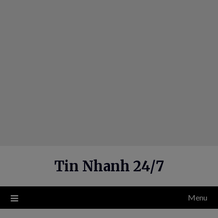
Skip
to
content
Tin Nhanh 24/7
Menu