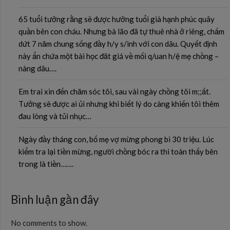
65 tuổi tưởng rằng sẽ được hưởng tuổi già hạnh phúc quây
quần bên con cháu. Nhưng bà lão đã tự thuê nhà ở riêng, chấm
dứt 7 năm chung sống đầy h/y s/inh với con dâu. Quyết định
này ẩn chứa một bài học đăt giá về mối q/uan h/ệ mẹ chồng –
nàng dâu….
Em trai xin đến chăm sóc tôi, sau vài ngày chồng tôi m;;ất.
Tưởng sẽ được ai ủi nhưng khi biết lý do càng khiến tôi thêm
đau lòng và tủi nhục…
Ngày đầy tháng con, bố mẹ vợ mừng phong bì 30 triệu. Lúc
kiểm tra lại tiền mừng, người chồng bóc ra thì toàn thấy bên
trong là tiền…….
Bình luận gần đây
No comments to show.