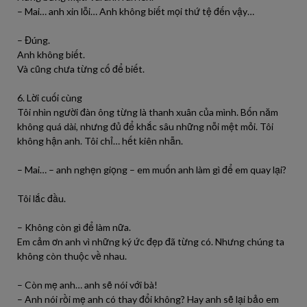
– Mai… anh xin lỗi… Anh không biết mọi thứ tệ đến vậy…
– Đúng.
Anh không biết.
Và cũng chưa từng cố để biết.
6. Lời cuối cùng
Tôi nhìn người đàn ông từng là thanh xuân của mình. Bốn năm
không quá dài, nhưng đủ để khắc sâu những nỗi mệt mỏi. Tôi
không hận anh. Tôi chỉ… hết kiên nhẫn.
– Mai… – anh nghẹn giọng – em muốn anh làm gì để em quay lại?
Tôi lắc đầu.
– Không còn gì để làm nữa.
Em cảm ơn anh vì những ký ức đẹp đã từng có. Nhưng chúng ta
không còn thuộc về nhau.
– Còn mẹ anh… anh sẽ nói với bà!
– Anh nói rồi mẹ anh có thay đổi không? Hay anh sẽ lại bảo em