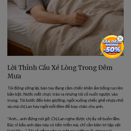
Lời Thỉnh Cầu Xé Lòng Trong Đêm
Mưa
Tôi đứng sững lại, bàn tay đang cầm chiếc khăn ấm bỗng run lên
bần bật. Nước mắt chực trào ra nhưng tôi cố nuốt ngược vào
trong. Tôi bước đến bên giường, ngồi xuống chiếc ghế nhựa nhỏ
xíu mà chị Lan hay ngồi mỗi đêm để bóp chân cho anh.
“Anh… anh đừng nói gở. Chị Lan nghe được chị ấy sẽ buồn lắm.
Bác sĩ bảo anh dạo này có tiến triển mà, chỉ cần kiên trì tập vật
lý trị liệu…” Tôi cố gắng nặn ra một nụ cười an ủi, giọng nói