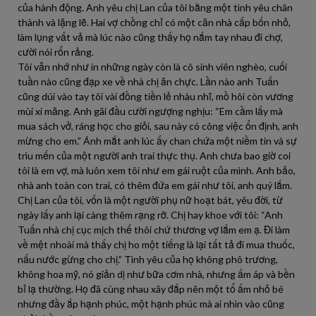
của hành động. Anh yêu chị Lan của tôi bằng một tình yêu chân
thành và lặng lẽ. Hai vợ chồng chỉ có một căn nhà cấp bốn nhỏ,
làm lụng vất vả mà lúc nào cũng thấy họ nắm tay nhau đi chợ,
cười nói rổn rảng.
Tôi vẫn nhớ như in những ngày còn là cô sinh viên nghèo, cuối
tuần nào cũng đạp xe về nhà chị ăn chực. Lần nào anh Tuấn
cũng dúi vào tay tôi vài đồng tiền lẻ nhàu nhĩ, mồ hôi còn vương
mùi xi măng. Anh gãi đầu cười ngượng nghịu: “Em cầm lấy mà
mua sách vở, ráng học cho giỏi, sau này có công việc ổn định, anh
mừng cho em.” Ánh mắt anh lúc ấy chan chứa một niềm tin và sự
trìu mến của một người anh trai thực thụ. Anh chưa bao giờ coi
tôi là em vợ, mà luôn xem tôi như em gái ruột của mình. Anh bảo,
nhà anh toàn con trai, có thêm đứa em gái như tôi, anh quý lắm.
Chị Lan của tôi, vốn là một người phụ nữ hoạt bát, yêu đời, từ
ngày lấy anh lại càng thêm rạng rỡ. Chị hay khoe với tôi: “Anh
Tuấn nhà chị cục mịch thế thôi chứ thương vợ lắm em ạ. Đi làm
về mệt nhoài mà thấy chị ho một tiếng là lại tất tả đi mua thuốc,
nấu nước gừng cho chị.” Tình yêu của họ không phô trương,
không hoa mỹ, nó giản dị như bữa cơm nhà, nhưng ấm áp và bền
bỉ lạ thường. Họ đã cùng nhau xây đắp nên một tổ ấm nhỏ bé
nhưng đầy ắp hạnh phúc, một hạnh phúc mà ai nhìn vào cũng