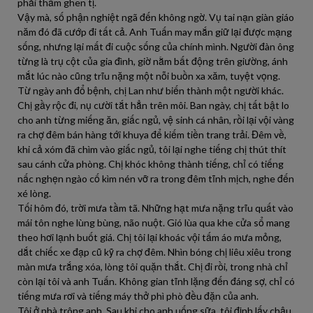
phải thầm ghen tị.
Vậy mà, số phận nghiệt ngã đến không ngờ. Vụ tai nạn giàn giáo
năm đó đã cướp đi tất cả. Anh Tuấn may mắn giữ lại được mạng
sống, nhưng lại mất đi cuộc sống của chính mình. Người đàn ông
từng là trụ cột của gia đình, giờ nằm bất động trên giường, ánh
mắt lúc nào cũng trĩu nặng một nỗi buồn xa xăm, tuyệt vọng.
Từ ngày anh đổ bệnh, chị Lan như biến thành một người khác.
Chị gầy rộc đi, nụ cười tắt hẳn trên môi. Ban ngày, chị tất bật lo
cho anh từng miếng ăn, giấc ngủ, vệ sinh cá nhân, rồi lại vội vàng
ra chợ đêm bán hàng tới khuya để kiếm tiền trang trải. Đêm về,
khi cả xóm đã chìm vào giấc ngủ, tôi lại nghe tiếng chị thút thít
sau cánh cửa phòng. Chị khóc không thành tiếng, chỉ có tiếng
nấc nghẹn ngào cố kìm nén vỡ ra trong đêm tĩnh mịch, nghe đến
xé lòng.
Tối hôm đó, trời mưa tầm tã. Những hạt mưa nặng trĩu quất vào
mái tôn nghe lùng bùng, não nuột. Gió lùa qua khe cửa sổ mang
theo hơi lạnh buốt giá. Chị tôi lại khoác vội tấm áo mưa mỏng,
dắt chiếc xe đạp cũ kỹ ra chợ đêm. Nhìn bóng chị liêu xiêu trong
màn mưa trắng xóa, lòng tôi quặn thắt. Chị đi rồi, trong nhà chỉ
còn lại tôi và anh Tuấn. Không gian tĩnh lặng đến đáng sợ, chỉ có
tiếng mưa rơi và tiếng máy thở phì phò đều đặn của anh.
Tôi ở nhà trông anh. Sau khi cho anh uống sữa, tôi định lấy chậu