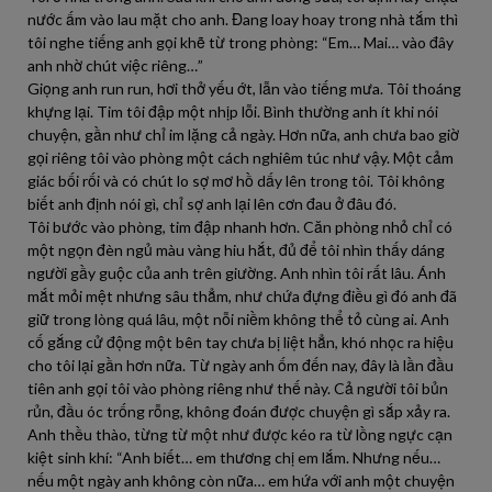
nước ấm vào lau mặt cho anh. Đang loay hoay trong nhà tắm thì
tôi nghe tiếng anh gọi khẽ từ trong phòng: “Em… Mai… vào đây
anh nhờ chút việc riêng…”
Giọng anh run run, hơi thở yếu ớt, lẫn vào tiếng mưa. Tôi thoáng
khựng lại. Tim tôi đập một nhịp lỗi. Bình thường anh ít khi nói
chuyện, gần như chỉ im lặng cả ngày. Hơn nữa, anh chưa bao giờ
gọi riêng tôi vào phòng một cách nghiêm túc như vậy. Một cảm
giác bối rối và có chút lo sợ mơ hồ dấy lên trong tôi. Tôi không
biết anh định nói gì, chỉ sợ anh lại lên cơn đau ở đâu đó.
Tôi bước vào phòng, tim đập nhanh hơn. Căn phòng nhỏ chỉ có
một ngọn đèn ngủ màu vàng hiu hắt, đủ để tôi nhìn thấy dáng
người gầy guộc của anh trên giường. Anh nhìn tôi rất lâu. Ánh
mắt mỏi mệt nhưng sâu thẳm, như chứa đựng điều gì đó anh đã
giữ trong lòng quá lâu, một nỗi niềm không thể tỏ cùng ai. Anh
cố gắng cử động một bên tay chưa bị liệt hẳn, khó nhọc ra hiệu
cho tôi lại gần hơn nữa. Từ ngày anh ốm đến nay, đây là lần đầu
tiên anh gọi tôi vào phòng riêng như thế này. Cả người tôi bủn
rủn, đầu óc trống rỗng, không đoán được chuyện gì sắp xảy ra.
Anh thều thào, từng từ một như được kéo ra từ lồng ngực cạn
kiệt sinh khí: “Anh biết… em thương chị em lắm. Nhưng nếu…
nếu một ngày anh không còn nữa… em hứa với anh một chuyện