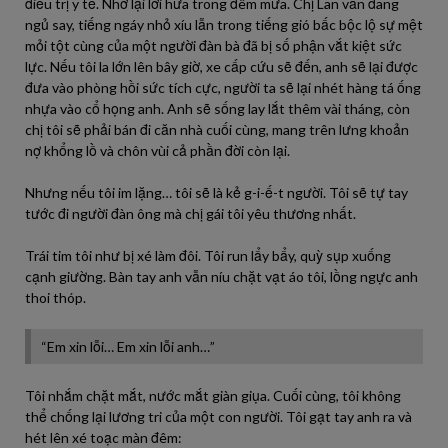
điều trị y tế. Nhớ lại lời hứa trong đêm mưa. Chị Lan vẫn đang
ngủ say, tiếng ngáy nhỏ xíu lẫn trong tiếng gió bấc bộc lộ sự mệt
mỏi tột cùng của một người đàn bà đã bị số phận vắt kiệt sức
lực. Nếu tôi la lớn lên bây giờ, xe cấp cứu sẽ đến, anh sẽ lại được
đưa vào phòng hồi sức tích cực, người ta sẽ lại nhét hàng tá ống
nhựa vào cổ họng anh. Anh sẽ sống lay lắt thêm vài tháng, còn
chị tôi sẽ phải bán đi căn nhà cuối cùng, mang trên lưng khoản
nợ khổng lồ và chôn vùi cả phần đời còn lại.
Nhưng nếu tôi im lặng… tôi sẽ là kẻ g-i-ế-t người. Tôi sẽ tự tay
tước đi người đàn ông mà chị gái tôi yêu thương nhất.
Trái tim tôi như bị xé làm đôi. Tôi run lẩy bẩy, quỳ sụp xuống
cạnh giường. Bàn tay anh vẫn níu chặt vạt áo tôi, lồng ngực anh
thoi thóp.
“Em xin lỗi… Em xin lỗi anh…”
Tôi nhắm chặt mắt, nước mắt giàn giụa. Cuối cùng, tôi không
thể chống lại lương tri của một con người. Tôi gạt tay anh ra và
hét lên xé toạc màn đêm: