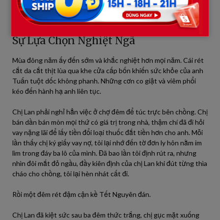
sắt vào ba lô của mình, mang theo bí mật động trời ấy rời khỏi
căn phòng khi nghe tiếng lạch cạch mở cửa của chị Lan đi làm về.
Sự Lựa Chọn Nghiệt Ngã
Mùa đông năm ấy đến sớm và khắc nghiệt hơn mọi năm. Cái rét
cắt da cắt thịt lùa qua khe cửa cấp bốn khiến sức khỏe của anh
Tuấn tuột dốc không phanh. Những cơn co giật và viêm phổi
kéo đến hành hạ anh liên tục.
Chị Lan phải nghỉ hẳn việc ở chợ đêm để túc trực bên chồng. Chị
bán dần bán mòn mọi thứ có giá trị trong nhà, thậm chí đã đi hỏi
vay nặng lãi để lấy tiền đổi loại thuốc đắt tiền hơn cho anh. Mỗi
lần thấy chị ký giấy vay nợ, tôi lại nhớ đến tờ đơn ly hôn nằm im
lìm trong đáy ba lô của mình. Đã bao lần tôi định rút ra, nhưng
nhìn đôi mắt đỏ ngầu, đầy kiên định của chị Lan khi đút từng thìa
cháo cho chồng, tôi lại hèn nhát cất đi.
Rồi một đêm rét đậm cận kề Tết Nguyên đán.
Chị Lan đã kiệt sức sau ba đêm thức trắng, chị gục mặt xuống