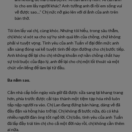
lo cho em lấy người khác? Anh tưởng anh đi rồi em sống vui
vẻ được sao…” Chị nức nở gào lên với di ảnh của anh trên
bàn thờ.
Tôi ôm lấy vai chị, cùng khóc. Nhưng tôi hiểu, trong sâu thẳm,
chị khóc vì xót xa cho sự hy sinh quá lớn của chồng, chứ không
phải vì tuyệt vọng. Tình yêu của anh Tuấn vĩ đại đến mức anh
sẵn sàng đóng vai kẻ tuyệt tình để dọn đường cho chị bước tiếp.
Anh không để lại cho chị những khoản nợ nần chồng chất hay
sự trói buộc của đạo lý, anh để lại cho chị một lối thoát và một
chút vốn liếng để làm lại từ đầu.
Ba năm sau.
Căn nhà cấp bốn ngày xưa giờ đã được sửa sang lại khang trang
hơn, phía trước được cải tạo thành một tiệm tạp hóa nhỏ luôn
tấp nập người ra vào. Chị Lan đang đứng bán hàng, dáng vẻ đã
đầy đặn và hồng hào trở lại. Chị không đi bước nữa, dù có khá
nhiều người đàn ông tốt ngỏ lời. Chị bảo, tình yêu của anh Tuấn
đã lấp đầy trái tim chị cho cả một đời này rồi, chị không cần thêm
ai nữa.