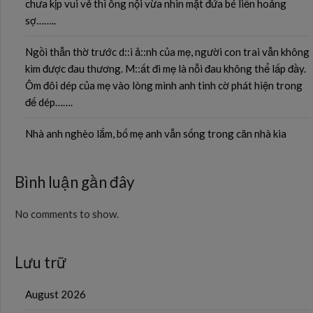
chưa kịp vui vẻ thì ông nội vừa nhìn mặt đứa bé liền hoảng
sợ……..
Ngồi thẫn thờ trước d::i ả::nh của mẹ, người con trai vẫn không
kìm được đau thương. M::ất đi mẹ là nỗi đau không thể lấp đầy.
Ôm đôi dép của mẹ vào lòng mình anh tình cờ phát hiện trong
đế dép…….
Nhà anh nghèo lắm, bố mẹ anh vẫn sống trong căn nhà kia
Bình luận gần đây
No comments to show.
Lưu trữ
August 2026