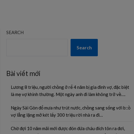
SEARCH
Search
Bài viết mới
Lương 8 triệu, người chồng ở rể 4 năm bị gia đình vợ, đặc biệt
là mẹ vợ khinh thường. Một ngày anh đi làm không trở về….
Ngày Sài Gòn đổ mưa như trút nước, chồng sang sống với b::ồ
vợ lẳng lặng mở két lấy 300 triệu rời nhà ra đi…
Chờ đợi 10 năm mãi mới được đón đứa cháu đích tôn ra đơi,