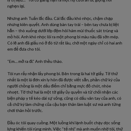
nghẹn lại.
Nhưng anh Tuấn lắc đầu. Cái lắc đầu khó nhọc, chậm chạp
nhưng kiên quyết. Anh dùng bàn tay trái – bên tay chưa bị liệt
hẳn – thò xuống dưới lớp đệm hôi hám mùi thuốc sát trùng và
mồ hôi. Anh khó nhọc lôi ra một phong bì màu nâu đã sờn mép.
Có lẽ anh đã giấu nó ở đó từ rất lâu, chờ một ngày chỉ có hai anh
em để đưa cho tôi.
“Em… mở ra đi.” Anh thều thào.
Tôi run rẩy nhận lấy phong bì. Bên trong là hai tờ giấy. Tờ thứ
nhất là một lá đơn xin ly hôn đã được viết sẵn, phần chữ ký của
người chồng là một dấu điểm chỉ bằng mực đỏ chót, nhòe
nhoẹt. Tờ thứ hai là một tờ giấy ủy quyền và từ chối nhận các
biện pháp y tế kéo dài sự sống, cũng có dấu vân tay của anh, có
cả chữ ký làm chứng của cậu bạn thân làm luật sư mà anh từng
chơi thân hồi trước.
Đầu óc tôi quay cuồng. Một luồng khí lạnh buốt chạy dọc sống
lưng khiến tôi rùng mình. Việc “tế nhị” mà anh muốn nhờ tôi, thứ