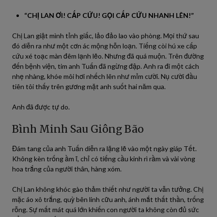
“CHỊ LAN ƠI! CẤP CỨU! GỌI CẤP CỨU NHANH LÊN!”
Chị Lan giật mình tỉnh giấc, lảo đảo lao vào phòng. Mọi thứ sau
đó diễn ra như một cơn ác mộng hỗn loạn. Tiếng còi hú xe cấp
cứu xé toạc màn đêm lạnh lẽo. Nhưng đã quá muộn. Trên đường
đến bệnh viện, tim anh Tuấn đã ngừng đập. Anh ra đi một cách
nhẹ nhàng, khóe môi hơi nhếch lên như mỉm cười. Nụ cười đầu
tiên tôi thấy trên gương mặt anh suốt hai năm qua.
Anh đã được tự do.
Bình Minh Sau Giông Bão
Đám tang của anh Tuấn diễn ra lặng lẽ vào một ngày giáp Tết.
Không kèn trống ầm ĩ, chỉ có tiếng cầu kinh rì rầm và vài vòng
hoa trắng của người thân, hàng xóm.
Chị Lan không khóc gào thảm thiết như người ta vẫn tưởng. Chị
mặc áo xô trắng, quỳ bên linh cữu anh, ánh mắt thất thần, trống
rỗng. Sự mất mát quá lớn khiến con người ta không còn đủ sức