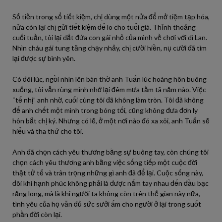
Số tiền trong sổ tiết kiệm, chị dùng một nửa để mở tiệm tạp hóa,
nửa còn lại chị gửi tiết kiệm để lo cho tuổi già. Thỉnh thoảng
cuối tuần, tôi lại dắt đứa con gái nhỏ của mình về chơi với dì Lan.
Nhìn cháu gái tung tăng chạy nhảy, chị cười hiền, nụ cười đã tìm
lại được sự bình yên.
Có đôi lúc, ngồi nhìn lên bàn thờ anh Tuấn lúc hoàng hôn buông
xuống, tôi vẫn rùng mình nhớ lại đêm mưa tầm tã năm nào. Việc
“tế nhị” anh nhờ, cuối cùng tôi đã không làm tròn. Tôi đã không
để anh chết một mình trong bóng tối, cũng không đưa đơn ly
hôn bắt chị ký. Nhưng có lẽ, ở một nơi nào đó xa xôi, anh Tuấn sẽ
hiểu và tha thứ cho tôi.
Anh đã chọn cách yêu thương bằng sự buông tay, còn chúng tôi
chọn cách yêu thương anh bằng việc sống tiếp một cuộc đời
thật tử tế và trân trọng những gì anh đã để lại. Cuộc sống này,
đôi khi hạnh phúc không phải là được nắm tay nhau đến đầu bạc
răng long, mà là khi người ta không còn trên thế gian này nữa,
tình yêu của họ vẫn đủ sức sưởi ấm cho người ở lại trong suốt
phần đời còn lại.