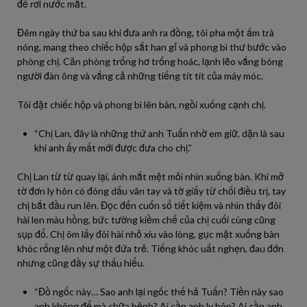
để rơi nước mắt.
Đêm ngày thứ ba sau khi đưa anh ra đồng, tôi pha một ấm trà
nóng, mang theo chiếc hộp sắt han gỉ và phong bì thư bước vào
phòng chị. Căn phòng trống hơ trống hoác, lạnh lẽo vắng bóng
người đàn ông và vắng cả những tiếng tít tít của máy móc.
Tôi đặt chiếc hộp và phong bì lên bàn, ngồi xuống cạnh chị.
“Chị Lan, đây là những thứ anh Tuấn nhờ em giữ, dặn là sau
khi anh ấy mất mới được đưa cho chị.”
Chị Lan từ từ quay lại, ánh mắt mệt mỏi nhìn xuống bàn. Khi mở
tờ đơn ly hôn có đóng dấu vân tay và tờ giấy từ chối điều trị, tay
chị bắt đầu run lên. Đọc đến cuốn sổ tiết kiệm và nhìn thấy đôi
hài len màu hồng, bức tường kiềm chế của chị cuối cùng cũng
sụp đổ. Chị ôm lấy đôi hài nhỏ xíu vào lòng, gục mặt xuống bàn
khóc rống lên như một đứa trẻ. Tiếng khóc uất nghẹn, đau đớn
nhưng cũng đầy sự thấu hiểu.
“Đồ ngốc này… Sao anh lại ngốc thế hả Tuấn? Tiền này sao
anh không để mà chữa bệnh? Ai cần anh ly hôn? Ai cần anh