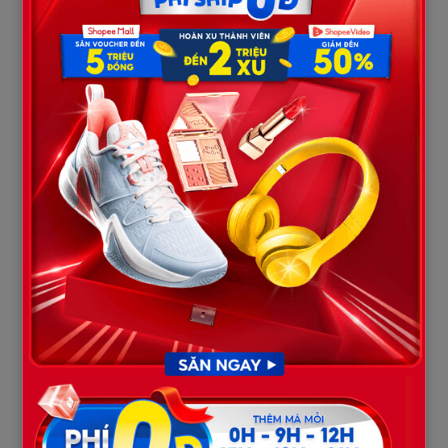
nhà cứu anh nữa. Để anh đi đi, Mai ơi…”
Tôi gục đầu vào thành giường, khóc nấc lên. Làm sao tôi có thể
làm được việc này? Làm sao tôi có thể nói với chị gái mình –
người đang đội mưa dãi nắng ngoài kia vì chồng – rằng chồng chị
muốn ly hôn? Rằng chồng chị muốn từ bỏ sự sống? Trọng trách
này quá tốn kém về mặt đạo đức. Tôi vừa thương anh, vừa xót
chị.
“Em không làm được đâu. Em xin anh, đừng bắt em làm chuyện
ác này…” Tôi lắc đầu liên tục.
Nhưng bàn tay lạnh ngắt của anh cố nắm lấy tay tôi. Anh nhìn
thẳng vào mắt tôi, sự khẩn khoản của một kẻ sắp chìm muốn
đẩy người mình yêu lên chiếc phao cứu sinh duy nhất: “Chỉ em
mới giúp được anh. Đây là ân huệ cuối cùng anh xin em. Hãy
thương anh… thương chị Lan. Cứ coi như anh đã chết vào cái
ngày giàn giáo sập xuống đi.”
Tiếng sấm rền vang ngoài trời. Tôi gật đầu trong vô thức. Một
cái gật đầu mang theo khối đá tảng đè nặng lên lương tâm tôi
suốt những tháng ngày sau đó. Tôi cất hai tờ giấy và chiếc hộp