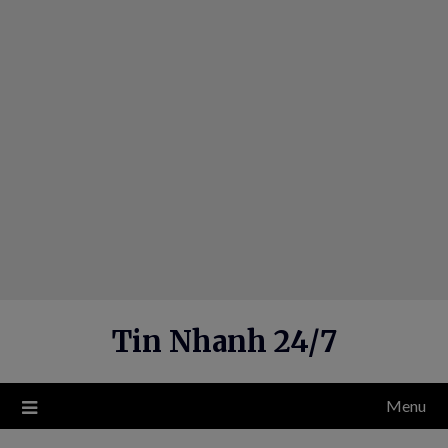
Skip
to
content
Tin Nhanh 24/7
Menu