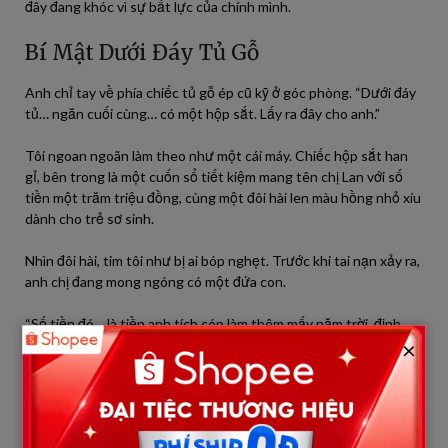
đây đang khóc vì sự bất lực của chính mình.
Bí Mật Dưới Đáy Tủ Gỗ
Anh chỉ tay về phía chiếc tủ gỗ ép cũ kỹ ở góc phòng. “Dưới đáy
tủ… ngăn cuối cùng… có một hộp sắt. Lấy ra đây cho anh.”
Tôi ngoan ngoãn làm theo như một cái máy. Chiếc hộp sắt han
gỉ, bên trong là một cuốn sổ tiết kiệm mang tên chị Lan với số
tiền một trăm triệu đồng, cùng một đôi hài len màu hồng nhỏ xíu
dành cho trẻ sơ sinh.
Nhìn đôi hài, tim tôi như bị ai bóp nghẹt. Trước khi tai nạn xảy ra,
anh chị đang mong ngóng có một đứa con.
“Số tiền đó… là tiền anh tích cóp làm thêm mấy năm trời, định
×
bụng sửa lại cái mái nhà và lo cho chị em lúc sinh nở,” anh ngừng
lại thở dốc, “Em giữ lấy. Khi nào anh đi… em đưa cho chị. Bảo chị
dùng tiền đó… làm lại cuộc đời. Đừng thờ cúng anh… bảo chị đi
lấy chồng, sinh một đứa con… Hãy hứa với anh, em sẽ ép chị ấy
ký đơn, hoặc nếu anh có bề mệnh hệ nào, đừng để chị ấy bán