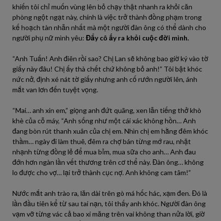
khiến tôi chỉ muốn vùng lên bỏ chạy thật nhanh ra khỏi căn
phòng ngột ngạt này, chính là việc trở thành đồng phạm trong
kế hoạch tàn nhẫn nhất mà một người đàn ông có thể dành cho
người phụ nữ mình yêu:
Đẩy cô ấy ra khỏi cuộc đời mình.
“Anh Tuấn! Anh điên rồi sao? Chị Lan sẽ không bao giờ ký vào tờ
giấy này đâu! Chị ấy thà chết chứ không bỏ anh!” Tôi bật khóc
nức nở, định xé nát tờ giấy nhưng anh cố rướn người lên, ánh
mắt van lơn đến tuyệt vọng.
“Mai… anh xin em,” giọng anh đứt quãng, xen lẫn tiếng thở khò
khè của cỗ máy, “Anh sống như một cái xác không hồn… Anh
đang bòn rút thanh xuân của chị em. Nhìn chị em hằng đêm khóc
thầm… ngày đi làm thuê, đêm ra chợ bán từng mớ rau, nhặt
nhạnh từng đồng lẻ để mua bỉm, mua sữa cho anh… Anh đau
đớn hơn ngàn lần vết thương trên cơ thể này. Đàn ông… không
lo được cho vợ… lại trở thành cục nợ. Anh không cam tâm!”
Nước mắt anh trào ra, lăn dài trên gò má hốc hác, xạm đen. Đó là
lần đầu tiên kể từ sau tai nạn, tôi thấy anh khóc. Người đàn ông
vạm vỡ từng vác cả bao xi măng trên vai không than nửa lời, giờ