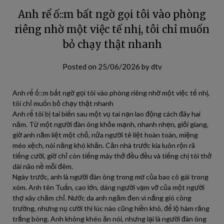
Anh rể ố::m bất ngờ gọi tôi vào phòng
riêng nhờ một việc tế nhị, tôi chỉ muốn
bỏ chạy thật nhanh
Posted on
25/06/2026
by
dtv
Anh rể ố::m bất ngờ gọi tôi vào phòng riêng nhờ một việc tế nhị,
tôi chỉ muốn bỏ chạy thật nhanh
Anh rể tôi bị tai biến sau một vụ tai nạn lao động cách đây hai
năm. Từ một người đàn ông khỏe mạnh, nhanh nhẹn, giỏi giang,
giờ anh nằm liệt một chỗ, nửa người tê liệt hoàn toàn, miệng
méo xệch, nói năng khó khăn. Căn nhà trước kia luôn rộn rã
tiếng cười, giờ chỉ còn tiếng máy thở đều đều và tiếng chị tôi thở
dài não nề mỗi đêm.
Ngày trước, anh là người đàn ông trong mơ của bao cô gái trong
xóm. Anh tên Tuấn, cao lớn, dáng người vạm vỡ của một người
thợ xây chăm chỉ. Nước da anh ngăm đen vì nắng gió công
trường, nhưng nụ cười thì lúc nào cũng hiền khô, để lộ hàm răng
trắng bóng. Anh không khéo ăn nói, nhưng lại là người đàn ông