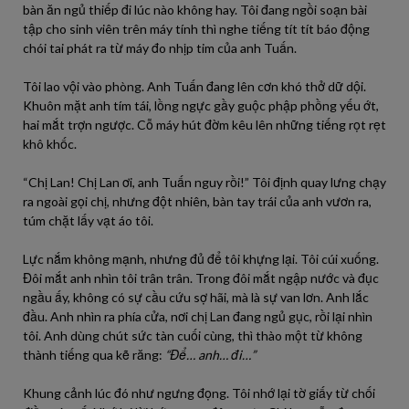
bàn ăn ngủ thiếp đi lúc nào không hay. Tôi đang ngồi soạn bài
tập cho sinh viên trên máy tính thì nghe tiếng tít tít báo động
chói tai phát ra từ máy đo nhịp tim của anh Tuấn.
Tôi lao vội vào phòng. Anh Tuấn đang lên cơn khó thở dữ dội.
Khuôn mặt anh tím tái, lồng ngực gầy guộc phập phồng yếu ớt,
hai mắt trợn ngược. Cỗ máy hút đờm kêu lên những tiếng rọt rẹt
khô khốc.
“Chị Lan! Chị Lan ơi, anh Tuấn nguy rồi!” Tôi định quay lưng chạy
ra ngoài gọi chị, nhưng đột nhiên, bàn tay trái của anh vươn ra,
túm chặt lấy vạt áo tôi.
Lực nắm không mạnh, nhưng đủ để tôi khựng lại. Tôi cúi xuống.
Đôi mắt anh nhìn tôi trân trân. Trong đôi mắt ngập nước và đục
ngầu ấy, không có sự cầu cứu sợ hãi, mà là sự van lơn. Anh lắc
đầu. Anh nhìn ra phía cửa, nơi chị Lan đang ngủ gục, rồi lại nhìn
tôi. Anh dùng chút sức tàn cuối cùng, thì thào một từ không
thành tiếng qua kẽ răng:
“Để… anh… đi…”
Khung cảnh lúc đó như ngưng đọng. Tôi nhớ lại tờ giấy từ chối