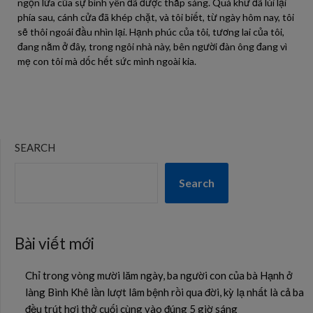
ngọn lửa của sự bình yên đã được thắp sáng. Quá khứ đã lùi lại
phía sau, cánh cửa đã khép chặt, và tôi biết, từ ngày hôm nay, tôi
sẽ thôi ngoái đầu nhìn lại. Hạnh phúc của tôi, tương lai của tôi,
đang nằm ở đây, trong ngôi nhà này, bên người đàn ông đang vì
mẹ con tôi mà dốc hết sức mình ngoài kia.
SEARCH
Search
Bài viết mới
Chỉ trong vòng mười lăm ngày, ba người con của bà Hạnh ở
làng Bình Khê lần lượt lâm bệnh rồi qua đời, kỳ lạ nhất là cả ba
đều trút hơi thở cuối cùng vào đúng 5 giờ sáng