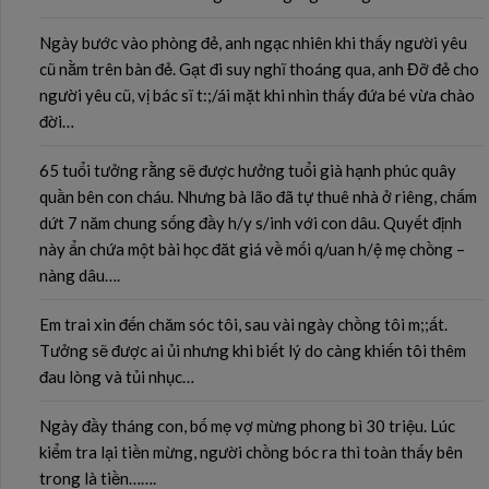
Ngày bước vào phòng đẻ, anh ngạc nhiên khi thấy người yêu
cũ nằm trên bàn đẻ. Gạt đi suy nghĩ thoáng qua, anh Đỡ đẻ cho
người yêu cũ, vị bác sĩ t:;/ái mặt khi nhìn thấy đứa bé vừa chào
đời…
65 tuổi tưởng rằng sẽ được hưởng tuổi già hạnh phúc quây
quần bên con cháu. Nhưng bà lão đã tự thuê nhà ở riêng, chấm
dứt 7 năm chung sống đầy h/y s/inh với con dâu. Quyết định
này ẩn chứa một bài học đăt giá về mối q/uan h/ệ mẹ chồng –
nàng dâu….
Em trai xin đến chăm sóc tôi, sau vài ngày chồng tôi m;;ất.
Tưởng sẽ được ai ủi nhưng khi biết lý do càng khiến tôi thêm
đau lòng và tủi nhục…
Ngày đầy tháng con, bố mẹ vợ mừng phong bì 30 triệu. Lúc
kiểm tra lại tiền mừng, người chồng bóc ra thì toàn thấy bên
trong là tiền…….