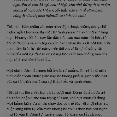
ngơi. Em và con đã ngủ chưa? Ngủ sớm nhé, đừng thức muộn
không tốt cho sức khỏe. Cuối tuần này anh về sớm, mình
cùng đi siêu thị mua thêm đồ sơ sinh cho con.”
Tôi nhìn chằm chằm vào màn hình điện thoại, những dòng chữ
ngắn ngủi, không có lấy một từ “anh yêu em” hay “nhớ em” lãng
mạn. Nhưng tối hôm nay, lần đầu tiên sau nửa năm kết hôn, tôi
đọc được phía sau những câu chữ khô khan ấy là cả một bầu trời
quan tâm, là áp lực đè nặng trên đôi vai, và là sự cố gắng tột
cùng của một người đàn ông đang học cách làm chồng, làm cha
một cách nghiêm túc nhất.
Một giọt nước mắt nóng hổi ấm áp rơi xuống, làm nhòe đi màn
hình điện thoại. Nhưng lần này, đó không phải là giọt nước mắt
của sự tủi thân, mà là của sự thấu hiểu và hạnh phúc.
Tôi đặt tay lên chiếc bụng bầu vượt mặt. Đúng lúc ấy, đứa trẻ
như cảm nhận được tâm trạng của mẹ, khẽ cựa mình cử động.
Một luồng luân lưu ấm áp chạy dọc cơ thể tôi. Tôi chợt nhận ra,
cuộc sống hiện tại của mình không hề thiếu thốn hay bất hạnh
như tôi vẫn thường tự huyễn hoặc. Tôi đang có tất cả, một