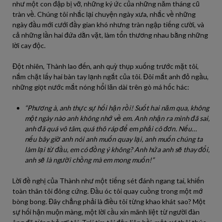
như một con đập bị vỡ, những ký ức của những năm tháng cũ
tràn về. Chúng tôi nhắc lại chuyện ngày xưa, nhắc về những
ngày đầu mới cưới đầy gian khó nhưng tràn ngập tiếng cười, và
cả những lần hai đứa dằn vặt, làm tổn thương nhau bằng những
lời cay độc.
Đột nhiên, Thành lao đến, anh quỳ thụp xuống trước mặt tôi,
nắm chặt lấy hai bàn tay lạnh ngắt của tôi. Đôi mắt anh đỏ ngầu,
những giọt nước mắt nóng hổi lăn dài trên gò má hốc hác:
“Phương à, anh thực sự hối hận rồi! Suốt hai năm qua, không
một ngày nào anh không nhớ về em. Anh nhận ra mình đã sai,
anh đã quá vô tâm, quá thô ráp để em phải cô đơn. Nếu…
nếu bây giờ anh nói anh muốn quay lại, anh muốn chúng ta
làm lại từ đầu, em có đồng ý không? Anh hứa anh sẽ thay đổi,
anh sẽ là người chồng mà em mong muốn!”
Lời đề nghị của Thành như một tiếng sét đánh ngang tai, khiến
toàn thân tôi đông cứng. Đầu óc tôi quay cuồng trong một mớ
bòng bong. Đây chẳng phải là điều tôi từng khao khát sao? Một
sự hối hận muộn màng, một lời cầu xin mãnh liệt từ người đàn