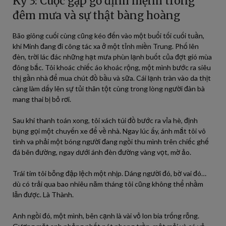
Kỳ 3: Cuộc gặp gỡ định mệnh trong
đêm mưa và sự thật bàng hoàng
Bão giông cuối cùng cũng kéo đến vào một buổi tối cuối tuần,
khi Minh đang đi công tác xa ở một tỉnh miền Trung. Phố lên
đèn, trời lác đác những hạt mưa phùn lạnh buốt của đợt gió mùa
đông bắc. Tôi khoác chiếc áo khoác rộng, một mình bước ra siêu
thị gần nhà để mua chút đồ bầu và sữa. Cái lạnh tràn vào da thịt
càng làm dấy lên sự tủi thân tột cùng trong lòng người đàn bà
mang thai bị bỏ rơi.
Sau khi thanh toán xong, tôi xách túi đồ bước ra vỉa hè, định
bụng gọi một chuyến xe để về nhà. Ngay lúc ấy, ánh mắt tôi vô
tình va phải một bóng người đang ngồi thu mình trên chiếc ghế
đá bên đường, ngay dưới ánh đèn đường vàng vọt, mờ ảo.
Trái tim tôi bỗng đập lệch một nhịp. Dáng người đó, bờ vai đó…
dù có trải qua bao nhiêu năm tháng tôi cũng không thể nhầm
lẫn được. Là Thành.
Anh ngồi đó, một mình, bên cạnh là vài vỏ lon bia trống rỗng.