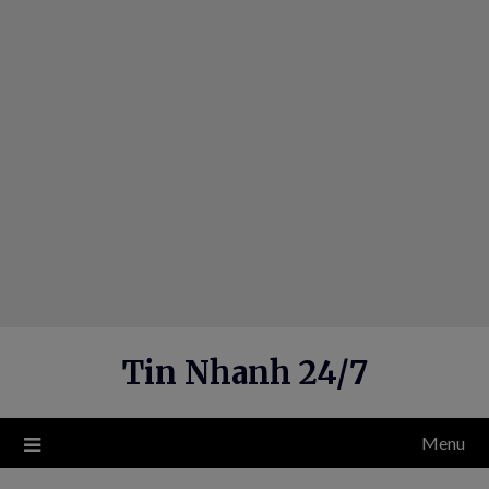
Skip
to
content
Tin Nhanh 24/7
Menu