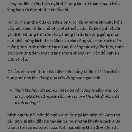
công tác liên miên, biến ngôi nhà rộng lớn trở thành một chiếc
lồng kính cô độc nhốt chặt lấy tôi.
Khi tôi mang thai đứa con đầu lòng, tôi đã hy vọng sự xuất hiện
của một thiên thần nhỏ sẽ là liều thuốc cứu rỗi, kéo anh về với
gia đình. Nhưng trớ trêu thay, thông tin ấy lại càng giống như
một phát súng kích thích Minh lao vào công việc một cách điên
cuồng hơn. Anh nhận thêm dự án, đi công tác dày đặc hơn, thậm
chí có những đêm thức trắng trong phòng làm việc để nghiên
cứu số liệu.
Có lần, nhìn anh thức thâu đêm bên đống tài liệu, tôi ôm chiếc
bụng hơi nhô lên, đứng dựa cửa và nghẹn ngào hỏi:
“Anh kết hôn với em, hay kết hôn với công ty vậy? Anh có
từng nghĩ đến cảm giác của mẹ con em khi phải ở nhà một
mình không?”
Minh ngước đôi mắt đỏ ngầu vì thiếu ngủ lên nhìn tôi. Anh thở
dài, tiến lại gần, đặt hai tay lên vai tôi nhưng khoảng cách giữa
chúng tôi sao mà xa xôi quá. Anh nói, giọng khàn đi vì kiệt sức: