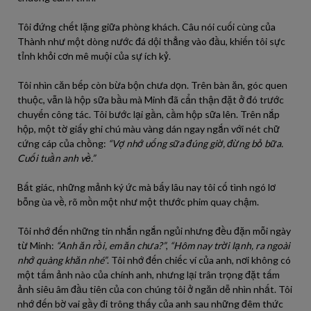
Tôi đứng chết lặng giữa phòng khách. Câu nói cuối cùng của
Thành như một dòng nước đá dội thẳng vào đầu, khiến tôi sực
tỉnh khỏi cơn mê muội của sự ích kỷ.
Tôi nhìn căn bếp còn bừa bộn chưa dọn. Trên bàn ăn, góc quen
thuộc, vẫn là hộp sữa bầu mà Minh đã cẩn thận đặt ở đó trước
chuyến công tác. Tôi bước lại gần, cầm hộp sữa lên. Trên nắp
hộp, một tờ giấy ghi chú màu vàng dán ngay ngắn với nét chữ
cứng cáp của chồng:
“Vợ nhớ uống sữa đúng giờ, đừng bỏ bữa.
Cuối tuần anh về.”
Bất giác, những mảnh ký ức mà bấy lâu nay tôi cố tình ngó lơ
bỗng ùa về, rõ mồn một như một thước phim quay chậm.
Tôi nhớ đến những tin nhắn ngắn ngủi nhưng đều đặn mỗi ngày
từ Minh:
“Anh ăn rồi, em ăn chưa?”
,
“Hôm nay trời lạnh, ra ngoài
nhớ quàng khăn nhé”
. Tôi nhớ đến chiếc ví của anh, nơi không có
một tấm ảnh nào của chính anh, nhưng lại trân trọng đặt tấm
ảnh siêu âm đầu tiên của con chúng tôi ở ngăn dễ nhìn nhất. Tôi
nhớ đến bờ vai gầy đi trông thấy của anh sau những đêm thức