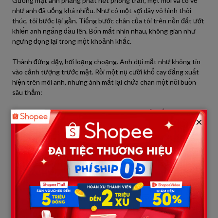
Gương mặt anh phảng phất nét phong trần, mệt mỏi và có vẻ
như anh đã uống khá nhiều. Như có một sợi dây vô hình thôi
thúc, tôi bước lại gần. Tiếng bước chân của tôi trên nền đất ướt
khiến anh ngẩng đầu lên. Bốn mắt nhìn nhau, không gian như
ngưng đọng lại trong một khoảnh khắc.
Thành đứng dậy, hơi loạng choạng. Anh dụi mắt như không tin
vào cảnh tượng trước mặt. Rồi một nụ cười khổ cay đắng xuất
hiện trên môi anh, nhưng ánh mắt lại chứa chan một nỗi buồn
sâu thẳm:
“Phương… là em thật sao? Dạo này… em sống ổn không?”
×
Nhìn người đàn ông từng chung chăn gối nay gầy gộc và tiều
tụy đi nhiều, lòng tôi dâng lên một cảm xúc hỗn độn khó tả. Tôi
nhìn xuống chiếc bụng bầu đã lộ rõ sau lớp áo khoác, khẽ gật
đầu:
“Em ổn. Còn anh?”
Anh không trả lời, chỉ nhìn chằm chằm vào bụng tôi, ánh mắt vụt
qua một tia đau đớn rồi vụt tắt. Lúc này, trời bắt đầu đổ mưa
nặng hạt hơn, gió rít qua từng kẽ lá. Thành loạng choạng suýt
ngã. Chỗ này lại ngay gần căn chung cư của tôi và Minh, nhìn