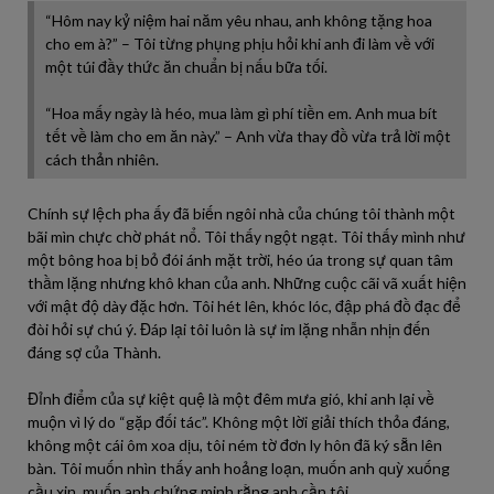
“Hôm nay kỷ niệm hai năm yêu nhau, anh không tặng hoa
cho em à?” – Tôi từng phụng phịu hỏi khi anh đi làm về với
một túi đầy thức ăn chuẩn bị nấu bữa tối.
“Hoa mấy ngày là héo, mua làm gì phí tiền em. Anh mua bít
tết về làm cho em ăn này.” – Anh vừa thay đồ vừa trả lời một
cách thản nhiên.
Chính sự lệch pha ấy đã biến ngôi nhà của chúng tôi thành một
bãi mìn chực chờ phát nổ. Tôi thấy ngột ngạt. Tôi thấy mình như
một bông hoa bị bỏ đói ánh mặt trời, héo úa trong sự quan tâm
thầm lặng nhưng khô khan của anh. Những cuộc cãi vã xuất hiện
với mật độ dày đặc hơn. Tôi hét lên, khóc lóc, đập phá đồ đạc để
đòi hỏi sự chú ý. Đáp lại tôi luôn là sự im lặng nhẫn nhịn đến
đáng sợ của Thành.
Đỉnh điểm của sự kiệt quệ là một đêm mưa gió, khi anh lại về
muộn vì lý do “gặp đối tác”. Không một lời giải thích thỏa đáng,
không một cái ôm xoa dịu, tôi ném tờ đơn ly hôn đã ký sẵn lên
bàn. Tôi muốn nhìn thấy anh hoảng loạn, muốn anh quỳ xuống
cầu xin, muốn anh chứng minh rằng anh cần tôi.