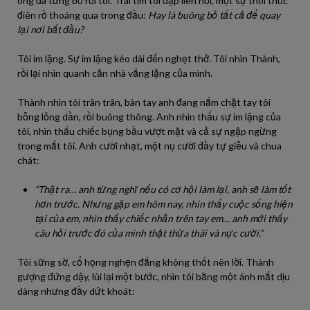
ông đã từng bỏ rơi tôi. Trái tim tôi đập liên hồi, một sự thôi thúc
điên rồ thoáng qua trong đầu:
Hay là buông bỏ tất cả để quay
lại nơi bắt đầu?
Tôi im lặng. Sự im lặng kéo dài đến nghẹt thở. Tôi nhìn Thành,
rồi lại nhìn quanh căn nhà vắng lặng của mình.
Thành nhìn tôi trân trân, bàn tay anh đang nắm chặt tay tôi
bỗng lỏng dần, rồi buông thõng. Anh nhìn thấu sự im lặng của
tôi, nhìn thấu chiếc bụng bầu vượt mặt và cả sự ngập ngừng
trong mắt tôi. Anh cười nhạt, một nụ cười đầy tự giễu và chua
chát:
“Thật ra… anh từng nghĩ nếu có cơ hội làm lại, anh sẽ làm tốt
hơn trước. Nhưng gặp em hôm nay, nhìn thấy cuộc sống hiện
tại của em, nhìn thấy chiếc nhẫn trên tay em… anh mới thấy
câu hỏi trước đó của mình thật thừa thãi và nực cười.”
Tôi sững sờ, cổ họng nghẹn đắng không thốt nên lời. Thành
gượng đứng dậy, lùi lại một bước, nhìn tôi bằng một ánh mắt dịu
dàng nhưng đầy dứt khoát: