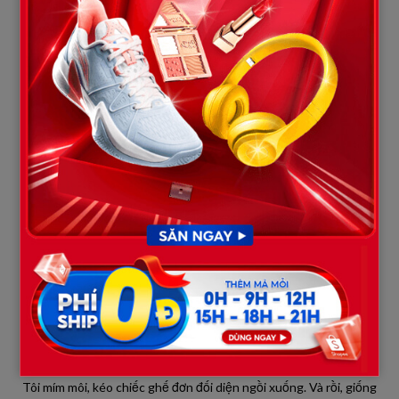
anh trong tình trạng không tỉnh táo, cô độc giữa đêm mưa gió,
phần ích kỷ và cả chút tình nghĩa cũ trong tôi trỗi dậy. Tôi không
thể bỏ mặc anh ở đây.
“Nhà em ngay kia. Anh… có muốn vào lánh mưa một lát cho
tỉnh rượu không?”
– Tôi ngập ngừng đề nghị.
Thành nhìn tôi, do dự một lát rồi khẽ gật đầu.
Bước vào căn nhà của tôi và Minh, Thành đứng khựng lại ở cửa,
nhìn quanh một lượt sự tiện nghi, sang trọng của căn hộ rồi mới
rụt rè bước vào. Tôi đưa cho anh một chiếc khăn khô để lau
nước mưa trên tóc. Không khí trong căn phòng khách tĩnh mịch
đến mức có thể nghe thấy tiếng thở của cả hai. Thành ngồi
xuống ghế sofa, ngước mắt nhìn tôi, giọng nói pha lẫn sự khẩn
khoản của một kẻ bấu víu vào chiếc phao cuối cùng:
“Phương… em có thể ngồi xuống đây, nói chuyện với anh một
chút được không? Chỉ một chút thôi…”
Tôi mím môi, kéo chiếc ghế đơn đối diện ngồi xuống. Và rồi, giống