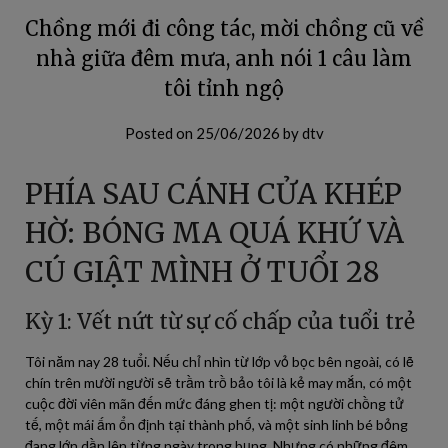
Chồng mới đi công tác, mời chồng cũ về
nhà giữa đêm mưa, anh nói 1 câu làm
tôi tỉnh ngộ
Posted on
25/06/2026
by
dtv
PHÍA SAU CÁNH CỬA KHÉP
HỜ: BÓNG MA QUÁ KHỨ VÀ
CÚ GIẬT MÌNH Ở TUỔI 28
Kỳ 1: Vết nứt từ sự cố chấp của tuổi trẻ
Tôi năm nay 28 tuổi. Nếu chỉ nhìn từ lớp vỏ bọc bên ngoài, có lẽ
chín trên mười người sẽ trầm trồ bảo tôi là kẻ may mắn, có một
cuộc đời viên mãn đến mức đáng ghen tị: một người chồng tử
tế, một mái ấm ổn định tại thành phố, và một sinh linh bé bỏng
đang lớn dần lên từng ngày trong bụng. Nhưng có những đêm,