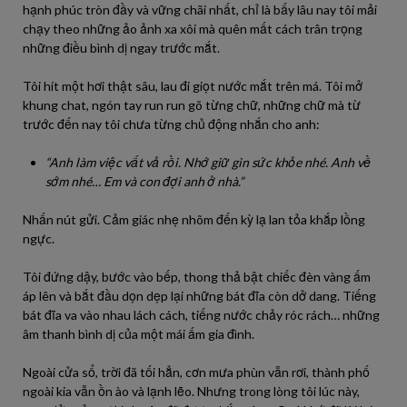
hạnh phúc tròn đầy và vững chãi nhất, chỉ là bấy lâu nay tôi mải
chạy theo những ảo ảnh xa xôi mà quên mất cách trân trọng
những điều bình dị ngay trước mắt.
Tôi hít một hơi thật sâu, lau đi giọt nước mắt trên má. Tôi mở
khung chat, ngón tay run run gõ từng chữ, những chữ mà từ
trước đến nay tôi chưa từng chủ động nhắn cho anh:
“Anh làm việc vất vả rồi. Nhớ giữ gìn sức khỏe nhé. Anh về
sớm nhé… Em và con đợi anh ở nhà.”
Nhấn nút gửi. Cảm giác nhẹ nhõm đến kỳ lạ lan tỏa khắp lồng
ngực.
Tôi đứng dậy, bước vào bếp, thong thả bật chiếc đèn vàng ấm
áp lên và bắt đầu dọn dẹp lại những bát đĩa còn dở dang. Tiếng
bát đĩa va vào nhau lách cách, tiếng nước chảy róc rách… những
âm thanh bình dị của một mái ấm gia đình.
Ngoài cửa sổ, trời đã tối hẳn, cơn mưa phùn vẫn rơi, thành phố
ngoài kia vẫn ồn ào và lạnh lẽo. Nhưng trong lòng tôi lúc này,