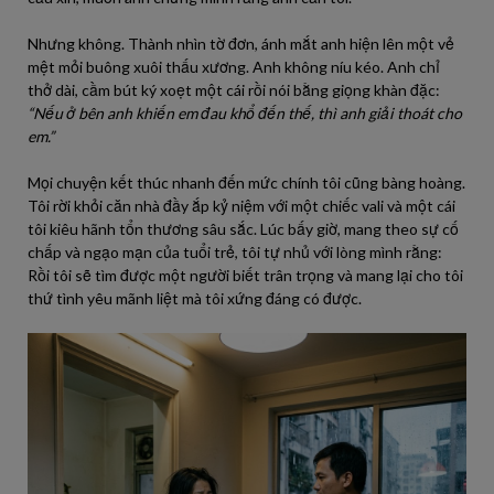
Nhưng không. Thành nhìn tờ đơn, ánh mắt anh hiện lên một vẻ
mệt mỏi buông xuôi thấu xương. Anh không níu kéo. Anh chỉ
thở dài, cầm bút ký xoẹt một cái rồi nói bằng giọng khàn đặc:
“Nếu ở bên anh khiến em đau khổ đến thế, thì anh giải thoát cho
em.”
Mọi chuyện kết thúc nhanh đến mức chính tôi cũng bàng hoàng.
Tôi rời khỏi căn nhà đầy ắp kỷ niệm với một chiếc vali và một cái
tôi kiêu hãnh tổn thương sâu sắc. Lúc bấy giờ, mang theo sự cố
chấp và ngạo mạn của tuổi trẻ, tôi tự nhủ với lòng mình rằng:
Rồi tôi sẽ tìm được một người biết trân trọng và mang lại cho tôi
thứ tình yêu mãnh liệt mà tôi xứng đáng có được.