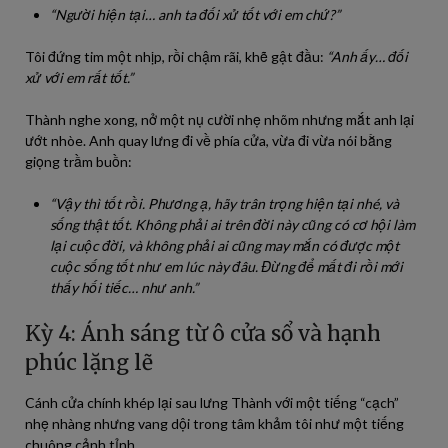
“Người hiện tại… anh ta đối xử tốt với em chứ?”
Tôi đứng tim một nhịp, rồi chậm rãi, khẽ gật đầu:
“Anh ấy… đối
xử với em rất tốt.”
Thành nghe xong, nở một nụ cười nhẹ nhõm nhưng mắt anh lại
ướt nhòe. Anh quay lưng đi về phía cửa, vừa đi vừa nói bằng
giọng trầm buồn:
“Vậy thì tốt rồi. Phương ạ, hãy trân trọng hiện tại nhé, và
sống thật tốt. Không phải ai trên đời này cũng có cơ hội làm
lại cuộc đời, và không phải ai cũng may mắn có được một
cuộc sống tốt như em lúc này đâu. Đừng để mất đi rồi mới
thấy hối tiếc… như anh.”
Kỳ 4: Ánh sáng từ ô cửa sổ và hạnh
phúc lặng lẽ
Cánh cửa chính khép lại sau lưng Thành với một tiếng “cạch”
nhẹ nhàng nhưng vang dội trong tâm khảm tôi như một tiếng
chuông cảnh tỉnh.