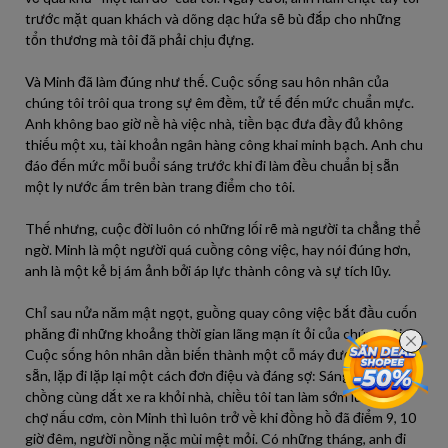
trước mặt quan khách và dõng dạc hứa sẽ bù đắp cho những
tổn thương mà tôi đã phải chịu đựng.
Và Minh đã làm đúng như thế. Cuộc sống sau hôn nhân của
chúng tôi trôi qua trong sự êm đềm, tử tế đến mức chuẩn mực.
Anh không bao giờ nề hà việc nhà, tiền bạc đưa đầy đủ không
thiếu một xu, tài khoản ngân hàng công khai minh bạch. Anh chu
đáo đến mức mỗi buổi sáng trước khi đi làm đều chuẩn bị sẵn
một ly nước ấm trên bàn trang điểm cho tôi.
Thế nhưng, cuộc đời luôn có những lối rẽ mà người ta chẳng thể
ngờ. Minh là một người quá cuồng công việc, hay nói đúng hơn,
anh là một kẻ bị ám ảnh bởi áp lực thành công và sự tích lũy.
Chỉ sau nửa năm mật ngọt, guồng quay công việc bắt đầu cuốn
phăng đi những khoảng thời gian lãng mạn ít ỏi của chúng tôi.
Cuộc sống hôn nhân dần biến thành một cỗ máy được lập trình
sẵn, lặp đi lặp lại một cách đơn điệu và đáng sợ: Sáng hai vợ
chồng cùng dắt xe ra khỏi nhà, chiều tôi tan làm sớm lủi thủi đi
chợ nấu cơm, còn Minh thì luôn trở về khi đồng hồ đã điểm 9, 10
giờ đêm, người nồng nặc mùi mệt mỏi. Có những tháng, anh đi