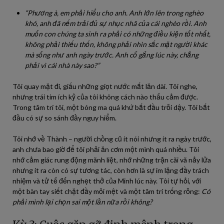
“Phương à, em phải hiểu cho anh. Anh lớn lên trong nghèo
khó, anh đã nếm trải đủ sự nhục nhã của cái nghèo rồi. Anh
muốn con chúng ta sinh ra phải có những điều kiện tốt nhất,
không phải thiếu thốn, không phải nhìn sắc mặt người khác
mà sống như anh ngày trước. Anh cố gắng lúc này, chẳng
phải vì cái nhà này sao?”
Tôi quay mặt đi, giấu những giọt nước mắt lăn dài. Tôi nghe,
nhưng trái tim ích kỷ của tôi không cách nào thấu cảm được.
Trong tâm trí tôi, một bóng ma quá khứ bắt đầu trỗi dậy. Tôi bắt
đầu có sự so sánh đầy nguy hiểm.
Tôi nhớ về Thành – người chồng cũ ít nói nhưng ít ra ngày trước,
anh chưa bao giờ để tôi phải ăn cơm một mình quá nhiều. Tôi
nhớ cảm giác rung động mãnh liệt, nhớ những trận cãi vã nảy lửa
nhưng ít ra còn có sự tương tác, còn hơn là sự im lặng đầy trách
nhiệm và tử tế đến nghẹt thở của Minh lúc này. Tôi tự hỏi, với
một bàn tay siết chặt đầy mỏi mệt và một tâm trí trống rỗng:
Có
phải mình lại chọn sai một lần nữa rồi không?