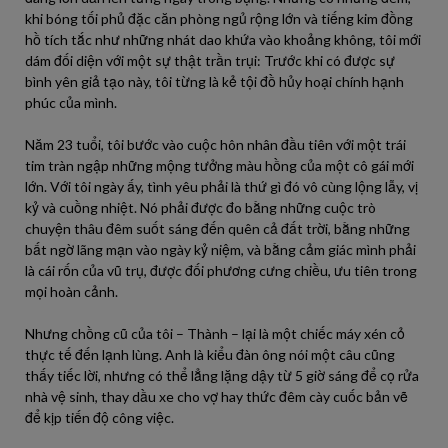
khi bóng tối phủ đặc căn phòng ngủ rộng lớn và tiếng kim đồng
hồ tích tắc như những nhát dao khứa vào khoảng không, tôi mới
dám đối diện với một sự thật trần trụi: Trước khi có được sự
bình yên giả tạo này, tôi từng là kẻ tội đồ hủy hoại chính hạnh
phúc của mình.
Năm 23 tuổi, tôi bước vào cuộc hôn nhân đầu tiên với một trái
tim tràn ngập những mộng tưởng màu hồng của một cô gái mới
lớn. Với tôi ngày ấy, tình yêu phải là thứ gì đó vô cùng lộng lẫy, vị
kỷ và cuồng nhiệt. Nó phải được đo bằng những cuộc trò
chuyện thâu đêm suốt sáng đến quên cả đất trời, bằng những
bất ngờ lãng mạn vào ngày kỷ niệm, và bằng cảm giác mình phải
là cái rốn của vũ trụ, được đối phương cưng chiều, ưu tiên trong
mọi hoàn cảnh.
Nhưng chồng cũ của tôi – Thành – lại là một chiếc máy xén cỏ
thực tế đến lạnh lùng. Anh là kiểu đàn ông nói một câu cũng
thấy tiếc lời, nhưng có thể lẳng lặng dậy từ 5 giờ sáng để cọ rửa
nhà vệ sinh, thay dầu xe cho vợ hay thức đêm cày cuốc bản vẽ
để kịp tiến độ công việc.