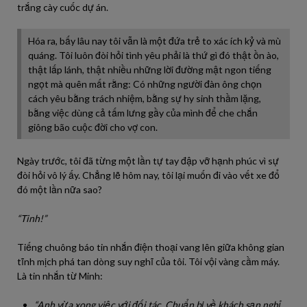
trắng cày cuốc dự án.
Hóa ra, bấy lâu nay tôi vẫn là một đứa trẻ to xác ích kỷ và mù
quáng. Tôi luôn đòi hỏi tình yêu phải là thứ gì đó thật ồn ào,
thật lấp lánh, thật nhiều những lời đường mật ngon tiếng
ngọt mà quên mất rằng: Có những người đàn ông chọn
cách yêu bằng trách nhiệm, bằng sự hy sinh thầm lặng,
bằng việc dùng cả tấm lưng gầy của mình để che chắn
giông bão cuộc đời cho vợ con.
Ngày trước, tôi đã từng một lần tự tay đập vỡ hạnh phúc vì sự
đòi hỏi vô lý ấy. Chẳng lẽ hôm nay, tôi lại muốn đi vào vết xe đổ
đó một lần nữa sao?
“Tinh!”
Tiếng chuông báo tin nhắn điện thoại vang lên giữa không gian
tĩnh mịch phá tan dòng suy nghĩ của tôi. Tôi vội vàng cầm máy.
Là tin nhắn từ Minh:
“Anh vừa xong việc với đối tác. Chuẩn bị về khách sạn nghỉ