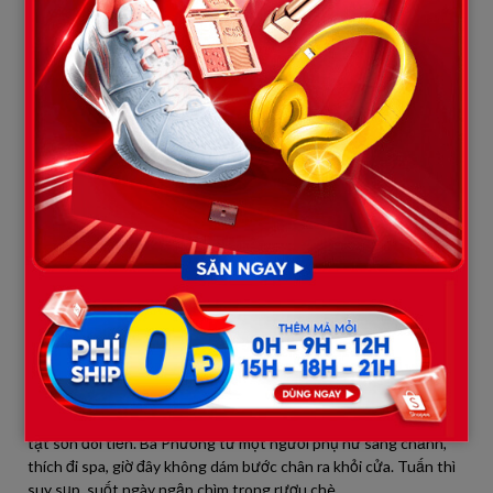
phẳng lỳ toàn bộ con đường đất dẫn vào làng để tạ ơn bà con lối
xóm đã cưu mang hai cha con bao năm qua. Từ một con đường
lầy lội bị nhà trai chê bai, giờ đây nó trở thành con đường đẹp
nhất vùng.
Quả báo nhãn tiền của nhà trai
Trong khi gia đình Thảo đổi đời thì ở bên kia chiến tuyến, gia
đình Tuấn lại rơi vào bi kịch khủng hoảng.
Gia đình bà Phương thực chất chỉ là cái “mác” giàu sang tự
phong. Căn nhà ba tầng họ đang ở là tài sản thế chấp ngân hàng
để Tuấn hùn vốn làm ăn với bạn bè mở một công ty vận tải.
Đúng vào thời điểm Thảo hủy hôn, công ty của Tuấn gặp sự cố
lớn. Một chiếc xe tải của công ty gây tai nạn nghiêm trọng, cộng
với việc đối tác ôm tiền bỏ trốn khiến Tuấn đứng trước nguy cơ
phá sản, gánh trên đầu khoản nợ hơn 5 tỷ đồng.
Hằng ngày, chủ nợ đến đứng kín cổng nhà bà Phương chửi bới,
tạt sơn đòi tiền. Bà Phương từ một người phụ nữ sang chảnh,
thích đi spa, giờ đây không dám bước chân ra khỏi cửa. Tuấn thì
suy sụp, suốt ngày ngập chìm trong rượu chè.