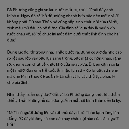
Bà Phương cũng giả vờ lau nước mắt, sụt sùi: “Phải đấy anh
Minh ạ. Ngày đó tôi hồ đồ, miệng nhanh hơn não nên mới nói lời
không phải. Dù sao Thảo nó cũng sắp sinh cháu nội của tôi rồi,
tình máu mủ đâu có bỏ được. Gia đình tôi qua đây là muốn xin
rước cháu về, rồi tổ chức lại một đám cưới thật linh đình cho hai
đứa.”
Đúng lúc đó, từ trong nhà, Thảo bước ra. Bụng cô giờ đã nhô cao
rõ rệt sau lớp váy bầu lụa sang trọng. Sắc mặt cô hồng hào, rạng
rỡ, không còn chút vẻ khắc khổ của ngày xưa. Đi bên cạnh cô là
một người đàn ông trẻ tuổi, ăn mặc lịch sự – đó là luật sư riêng
mà ông Minh thuê để quản lý tài sản và lo các thủ tục pháp lý
cho gia đình.
Nhìn thấy Tuấn quỳ dưới đất và bà Phương đang khóc lóc thảm
thiết, Thảo không hề dao động. Ánh mắt cô bình thản đến lạ kỳ.
“Mời hai người đứng lên và rời khỏi đây cho,” Thảo lạnh lùng lên
tiếng. “Ở đây không có con dâu hay cháu nội nào của các người
hết.”