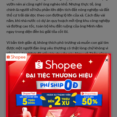
vườn nên ai cũng nghĩ ông nghèo khổ. Nhưng thực tế, ông
chính là người sở hữu phần lớn diện tích đất nông nghiệp và đất
thổ cư trải dài dọc theo con đường lộ lớn của xã. Cách đây vài
năm, khi nhà nước có dự án quy hoạch mở rộng khu công nghiệp
và đường cao tốc, toàn bộ khu đất ruộng của ông Minh nằm
ngay trong diện đền bù giải tỏa cốt lõi.
Vì bản tính giản dị, không thích phô trương và muốn con gái tìm
được một người đàn ông yêu thương cô thật lòng chứ không vì
tiền bạc, ông Minh đã giấu kín chuyện này. Ngay cả Thảo cũng
×
chỉ biết mập mờ rằng gia đình có một khoản tiền tiết kiệm nhỏ,
chứ không hề biết con số thực sự khổng lồ đến mức nào.
Đúng ba tháng sau ngày cưới hụt, quyết định đền bù chính thức
được phê duyệt. Số tiền đền bù đất đai của ông Minh lên tới hơn
30 tỷ đồng, kèm theo hai suất đất tái định cư ngay mặt tiền
quốc lộ.
Chỉ trong vòng vài tuần, căn nhà cấp bốn cũ kỹ giữa đồng của
ông Minh được thay thế bằng một công trường xây dựng rầm
rộ. Ông Minh không tiếc tiền thuê xe đổ đá móng, trải nhựa