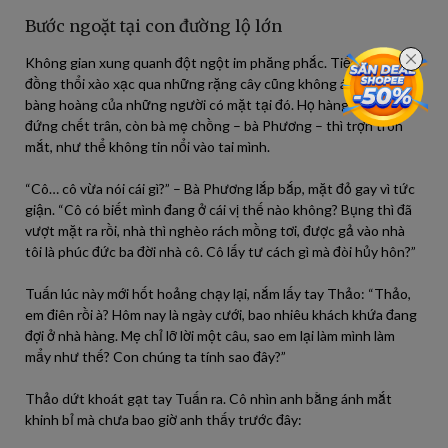
Bước ngoặt tại con đường lộ lớn
Không gian xung quanh đột ngột im phăng phắc. Tiếng gió
đồng thổi xào xạc qua những rặng cây cũng không át được sự
bàng hoàng của những người có mặt tại đó. Họ hàng nhà trai
đứng chết trân, còn bà mẹ chồng – bà Phương – thì trợn tròn
mắt, như thể không tin nổi vào tai mình.
“Cô… cô vừa nói cái gì?” – Bà Phương lắp bắp, mặt đỏ gay vì tức
giận. “Cô có biết mình đang ở cái vị thế nào không? Bụng thì đã
vượt mặt ra rồi, nhà thì nghèo rách mồng tơi, được gả vào nhà
tôi là phúc đức ba đời nhà cô. Cô lấy tư cách gì mà đòi hủy hôn?”
Tuấn lúc này mới hốt hoảng chạy lại, nắm lấy tay Thảo: “Thảo,
em điên rồi à? Hôm nay là ngày cưới, bao nhiêu khách khứa đang
đợi ở nhà hàng. Mẹ chỉ lỡ lời một câu, sao em lại làm mình làm
mẩy như thế? Con chúng ta tính sao đây?”
Thảo dứt khoát gạt tay Tuấn ra. Cô nhìn anh bằng ánh mắt
khinh bỉ mà chưa bao giờ anh thấy trước đây: