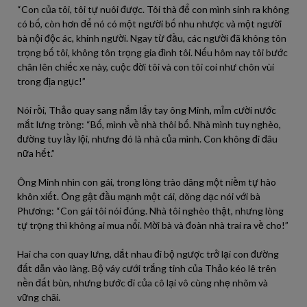
“Con của tôi, tôi tự nuôi được. Tôi thà để con mình sinh ra không
có bố, còn hơn để nó có một người bố nhu nhược và một người
bà nội độc ác, khinh người. Ngay từ đầu, các người đã không tôn
trọng bố tôi, không tôn trọng gia đình tôi. Nếu hôm nay tôi bước
chân lên chiếc xe này, cuộc đời tôi và con tôi coi như chôn vùi
trong địa ngục!”
Nói rồi, Thảo quay sang nắm lấy tay ông Minh, mỉm cười nước
mắt lưng tròng: “Bố, mình về nhà thôi bố. Nhà mình tuy nghèo,
đường tuy lầy lội, nhưng đó là nhà của mình. Con không đi đâu
nữa hết.”
Ông Minh nhìn con gái, trong lòng trào dâng một niềm tự hào
khôn xiết. Ông gật đầu mạnh một cái, dõng dạc nói với bà
Phương: “Con gái tôi nói đúng. Nhà tôi nghèo thật, nhưng lòng
tự trọng thì không ai mua nổi. Mời bà và đoàn nhà trai ra về cho!”
Hai cha con quay lưng, dắt nhau đi bộ ngược trở lại con đường
đất dẫn vào làng. Bộ váy cưới trắng tinh của Thảo kéo lê trên
nền đất bùn, nhưng bước đi của cô lại vô cùng nhẹ nhõm và
vững chãi.