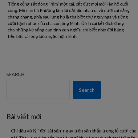
Tiếng cổng sắt đóng “rầm” một cái, cắt đứt mọi mối liên hệ cuối
cùng. Mẹ con bà Phương lầm lũi dắt díu nhau ra về dưới cái nắng
chang chang, phía sau lưng họ là tòa biệt thự nguy nga và tiếng
cười hạnh phúc của cha con ông Minh. Đó là cái kết đích đáng
cho những kẻ sống cạn tình cạn nghĩa, chỉ biết nhìn đời bằng
tiền bạc và lòng kiêu ngạo hợm hĩnh.
SEARCH
Search
Bài viết mới
Chị dâu vô lý ” đòi tài sản” ngay trên sân khấu trong lễ cưới của