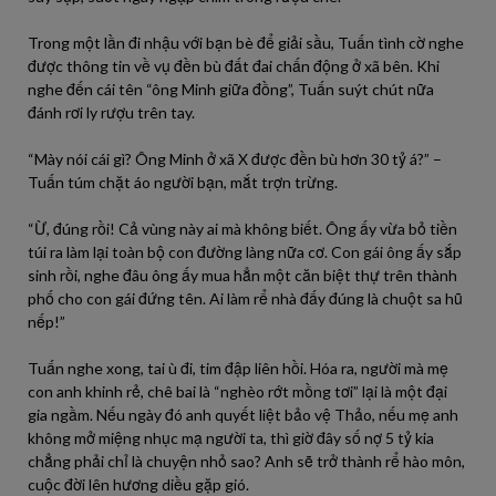
Trong một lần đi nhậu với bạn bè để giải sầu, Tuấn tình cờ nghe
được thông tin về vụ đền bù đất đai chấn động ở xã bên. Khi
nghe đến cái tên “ông Minh giữa đồng”, Tuấn suýt chút nữa
đánh rơi ly rượu trên tay.
“Mày nói cái gì? Ông Minh ở xã X được đền bù hơn 30 tỷ á?” –
Tuấn túm chặt áo người bạn, mắt trợn trừng.
“Ừ, đúng rồi! Cả vùng này ai mà không biết. Ông ấy vừa bỏ tiền
túi ra làm lại toàn bộ con đường làng nữa cơ. Con gái ông ấy sắp
sinh rồi, nghe đâu ông ấy mua hẳn một căn biệt thự trên thành
phố cho con gái đứng tên. Ai làm rể nhà đấy đúng là chuột sa hũ
nếp!”
Tuấn nghe xong, tai ù đi, tim đập liên hồi. Hóa ra, người mà mẹ
con anh khinh rẻ, chê bai là “nghèo rớt mồng tơi” lại là một đại
gia ngầm. Nếu ngày đó anh quyết liệt bảo vệ Thảo, nếu mẹ anh
không mở miệng nhục mạ người ta, thì giờ đây số nợ 5 tỷ kia
chẳng phải chỉ là chuyện nhỏ sao? Anh sẽ trở thành rể hào môn,
cuộc đời lên hương diều gặp gió.