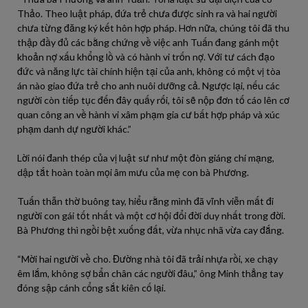
Thảo. Theo luật pháp, đứa trẻ chưa được sinh ra và hai người
chưa từng đăng ký kết hôn hợp pháp. Hơn nữa, chúng tôi đã thu
thập đầy đủ các bằng chứng về việc anh Tuấn đang gánh một
khoản nợ xấu khổng lồ và có hành vi trốn nợ. Với tư cách đạo
đức và năng lực tài chính hiện tại của anh, không có một vị tòa
án nào giao đứa trẻ cho anh nuôi dưỡng cả. Ngược lại, nếu các
người còn tiếp tục đến đây quấy rối, tôi sẽ nộp đơn tố cáo lên cơ
quan công an về hành vi xâm phạm gia cư bất hợp pháp và xúc
phạm danh dự người khác.”
Lời nói đanh thép của vị luật sư như một đòn giáng chí mạng,
dập tắt hoàn toàn mọi âm mưu của mẹ con bà Phương.
Tuấn thẫn thờ buông tay, hiểu rằng mình đã vĩnh viễn mất đi
người con gái tốt nhất và một cơ hội đổi đời duy nhất trong đời.
Bà Phương thì ngồi bệt xuống đất, vừa nhục nhã vừa cay đắng.
“Mời hai người về cho. Đường nhà tôi đã trải nhựa rồi, xe chạy
êm lắm, không sợ bẩn chân các người đâu,” ông Minh thẳng tay
đóng sập cánh cổng sắt kiên cố lại.