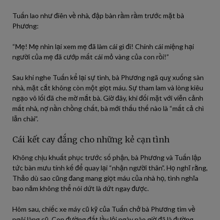
Tuấn lao như điên về nhà, đập bàn rầm rầm trước mặt bà
Phương:
“Mẹ! Mẹ nhìn lại xem mẹ đã làm cái gì đi! Chính cái miệng hại
người của mẹ đã cướp mất cái mỏ vàng của con rồi!”
Sau khi nghe Tuấn kể lại sự tình, bà Phương ngã quỵ xuống sàn
nhà, mặt cắt không còn một giọt máu. Sự tham lam và lòng kiêu
ngạo vô lối đã che mờ mắt bà. Giờ đây, khi đối mặt với viễn cảnh
mất nhà, nợ nần chồng chất, bà mới thấu thế nào là “mất cả chì
lẫn chài”.
Cái kết cay đắng cho những kẻ cạn tình
Không chịu khuất phục trước số phận, bà Phương và Tuấn lập
tức bàn mưu tính kế để quay lại “nhận người thân”. Họ nghĩ rằng,
Thảo dù sao cũng đang mang giọt máu của nhà họ, tình nghĩa
bao năm không thể nói dứt là dứt ngay được.
Hôm sau, chiếc xe máy cũ kỹ của Tuấn chở bà Phương tìm về
ngôi làng cũ. Con đường đất lầy lội ngày nào giờ đã là đường