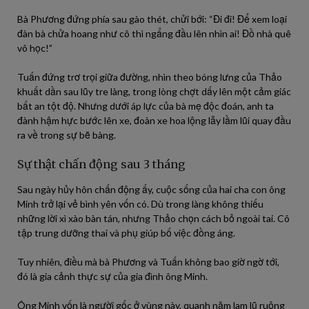
Bà Phương đứng phía sau gào thét, chửi bới: “Đi đi! Để xem loại
đàn bà chửa hoang như cô thì ngẩng đầu lên nhìn ai! Đồ nhà quê
vô học!”
Tuấn đứng trơ trọi giữa đường, nhìn theo bóng lưng của Thảo
khuất dần sau lũy tre làng, trong lòng chợt dấy lên một cảm giác
bất an tột độ. Nhưng dưới áp lực của bà mẹ độc đoán, anh ta
đành hậm hực bước lên xe, đoàn xe hoa lộng lẫy lầm lũi quay đầu
ra về trong sự bẽ bàng.
Sự thật chấn động sau 3 tháng
Sau ngày hủy hôn chấn động ấy, cuộc sống của hai cha con ông
Minh trở lại vẻ bình yên vốn có. Dù trong làng không thiếu
những lời xì xào bàn tán, nhưng Thảo chọn cách bỏ ngoài tai. Cô
tập trung dưỡng thai và phụ giúp bố việc đồng áng.
Tuy nhiên, điều mà bà Phương và Tuấn không bao giờ ngờ tới,
đó là gia cảnh thực sự của gia đình ông Minh.
Ông Minh vốn là người gốc ở vùng này, quanh năm lam lũ ruộng