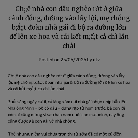
Ch;;ê nhà con dâu nghèo rớt ở giữa
cánh đồng, đường vào lầy lội, mẹ chồng
b;ắ;;t đoàn nhà gái đi bộ ra đường lớn
để lên xe hoa và cái kết m;ấ;t cả chì lẫn
chài
Posted on
25/06/2026
by
dtv
Ch;;ê nhà con dâu nghèo rớt ở giữa cánh đồng, đường vào lầy
lội, mẹ chồng b;ắ;;t đoàn nhà gái đi bộ ra đường lớn để lên xe hoa
và cái kết m;ấ;t cả chì lẫn chài
Buổi sáng ngày cưới, cả làng xóm nơi nhà gái nhộn nhịp hẳn lên.
Nhà ông Minh – bố cô dâu – dựng rạp từ hôm trước, bà con lối
xóm ai cũng mừng vì sau bao năm nuôi con một mình, nay ông
cũng được gả con gái về nhà chồng.
Thế nhưng, niềm vui chưa trọn thì từ sớm đã có một cú điện