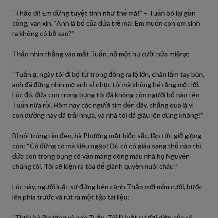
“Thảo ơi! Em đừng tuyệt tình như thế mà!” – Tuấn bò lại gần
cổng, van xin. “Anh là bố của đứa trẻ mà! Em muốn con em sinh
ra không có bố sao?”
Thảo nhìn thẳng vào mắt Tuấn, nở một nụ cười nửa miệng:
“Tuấn ạ, ngày tôi đi bộ từ trong đồng ra lộ lớn, chân lấm tay bùn,
anh đã đứng nhìn mẹ anh sỉ nhục tôi mà không hé răng một lời.
Lúc đó, đứa con trong bụng tôi đã không còn người bố nào tên
Tuấn nữa rồi. Hôm nay các người tìm đến đây, chẳng qua là vì
con đường này đã trải nhựa, và nhà tôi đã giàu lên đúng không?”
Bị nói trúng tim đen, bà Phương mặt biến sắc, lập tức giở giọng
cùn: “Cô đừng có mà kiêu ngạo! Dù cô có giàu sang thế nào thì
đứa con trong bụng cô vẫn mang dòng máu nhà họ Nguyễn
chúng tôi. Tôi sẽ kiện ra tòa để giành quyền nuôi cháu!”
Lúc này, người luật sư đứng bên cạnh Thảo mới mỉm cười, bước
lên phía trước và rút ra một tập tài liệu:
“Thưa bà Phương và anh Tuấn. Tôi là luật sư đại diện của cô