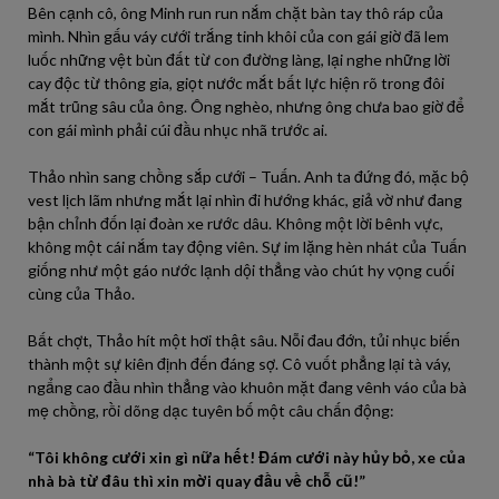
Bên cạnh cô, ông Minh run run nắm chặt bàn tay thô ráp của
mình. Nhìn gấu váy cưới trắng tinh khôi của con gái giờ đã lem
luốc những vệt bùn đất từ con đường làng, lại nghe những lời
cay độc từ thông gia, giọt nước mắt bất lực hiện rõ trong đôi
mắt trũng sâu của ông. Ông nghèo, nhưng ông chưa bao giờ để
con gái mình phải cúi đầu nhục nhã trước ai.
Thảo nhìn sang chồng sắp cưới – Tuấn. Anh ta đứng đó, mặc bộ
vest lịch lãm nhưng mắt lại nhìn đi hướng khác, giả vờ như đang
bận chỉnh đốn lại đoàn xe rước dâu. Không một lời bênh vực,
không một cái nắm tay động viên. Sự im lặng hèn nhát của Tuấn
giống như một gáo nước lạnh dội thẳng vào chút hy vọng cuối
cùng của Thảo.
Bất chợt, Thảo hít một hơi thật sâu. Nỗi đau đớn, tủi nhục biến
thành một sự kiên định đến đáng sợ. Cô vuốt phẳng lại tà váy,
ngẩng cao đầu nhìn thẳng vào khuôn mặt đang vênh váo của bà
mẹ chồng, rồi dõng dạc tuyên bố một câu chấn động:
“Tôi không cưới xin gì nữa hết! Đám cưới này hủy bỏ, xe của
nhà bà từ đâu thì xin mời quay đầu về chỗ cũ!”