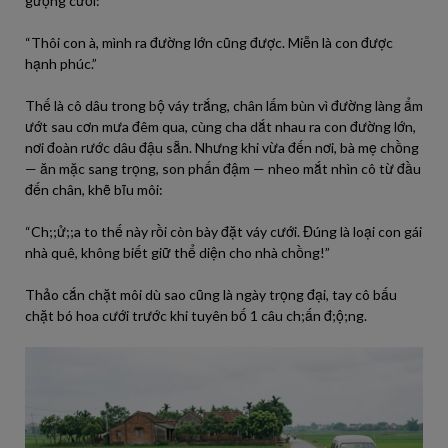
gượng cười:
“Thôi con à, mình ra đường lớn cũng được. Miễn là con được
hạnh phúc.”
Thế là cô dâu trong bộ váy trắng, chân lấm bùn vì đường làng ẩm
ướt sau cơn mưa đêm qua, cùng cha dắt nhau ra con đường lớn,
nơi đoàn rước dâu đậu sẵn. Nhưng khi vừa đến nơi, bà mẹ chồng
— ăn mặc sang trọng, son phấn đậm — nheo mắt nhìn cô từ đầu
đến chân, khẽ bĩu môi:
“Ch;;ử;;a to thế này rồi còn bày đặt váy cưới. Đúng là loại con gái
nhà quê, không biết giữ thể diện cho nhà chồng!”
Thảo cắn chặt môi dù sao cũng là ngày trọng đại, tay cô bấu
chặt bó hoa cưới trước khi tuyên bố 1 câu ch;ấn đ;ộ;ng.