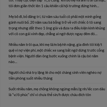
tôi. Thấy cục diện sắp “n;;ổ t;ung” khi bố mẹ và anh trai tái mặt,
tôi đơn giản thốt lên 1 câu khiến cả hội trường đứng hình…
Mẹ bỏ đi, bố đãng trí, từ năm sáu tuổi cô phải một mình gống
gánh nuôi bố. 20 năm sau bà bỗng trở về với chiếc ô tô sang
trọng nhưng dắt theo 1 ông già và đưa ra điều kiện kinh khủng
với cô con gái xinh đẹp, chẳng ai ngờ được ngay đêm đó…
Nhiều năm trôi qua, khi mẹ lâ/m bệ/nh nặng, gia đình tôi kiệ/t
quệ vì nợ viện phí, một chiếc xe sang bất ngờ dừng trước cổng
bệnh viện. Người đàn ông bước xuống chính là cậu bé năm
nào…
Người chủ nhà trọ lặng lẽ cho một chàng sinh viên nghèo nợ
tiền phòng suốt nhiều tháng
Suốt nhiều năm, mẹ chồng không ngừng mắn//g nh/iếc con dâu
là “v//ô phúc” chỉ vì chưa thể sin/h được cháu đích tôn