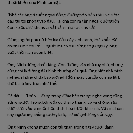
thoại khiến ông Minh tái mặt.
“Nhà các ông ở tuốt ngoài đồng, đường vào bẩn thỉu, xe rước
dâu tụi tôi không vào đâu. Hai cha con ra tận ngoài đường lớn
đón xe đi, chứ không ai vất vả vì nhà các ông cả.”
Giọng người phụ nữ bên kia đầu dây lạnh tanh, khô khốc. Đó
chính là mẹ chú rể — người mà cô dâu từng cố gắng lấy lòng
suốt thời gian quen biết.
Ông Minh đứng ch:ết lặng. Con đường vào nhà tuy nhỏ, nhưng
cũng chỉ là đường đất bình thường của quê. Ông biết nhà mình
nghèo, nhưng chưa bao giờ nghĩ đến ngày vui của con mà lại bị
chê bai trắng trợn như thế.
Cô dâu — Thảo — đang trang điểm bên trong, nghe xong cũng
sững người. Trong bụng đã có thai 5 tháng, cô và chồng sắp
cưới cưới gấp vì muốn hợp thức hóa trước khi sinh. Vậy mà hôm
nay, người mẹ chồng tương lai lại cư xử lạnh lùng đến vậy.
Ông Minh không muốn con tủi thân trong ngày cưới, đành