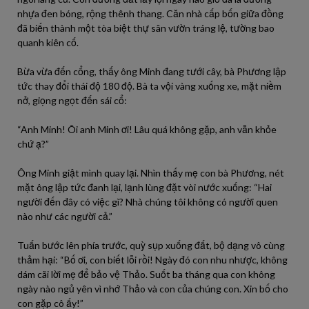
nhựa đen bóng, rộng thênh thang. Căn nhà cấp bốn giữa đồng
đã biến thành một tòa biệt thự sân vườn tráng lệ, tường bao
quanh kiên cố.
Bừa vừa đến cổng, thấy ông Minh đang tưới cây, bà Phương lập
tức thay đổi thái độ 180 độ. Bà ta vội vàng xuống xe, mặt niềm
nở, giọng ngọt đến sái cổ:
“Anh Minh! Ôi anh Minh ơi! Lâu quá không gặp, anh vẫn khỏe
chứ ạ?”
Ông Minh giật mình quay lại. Nhìn thấy mẹ con bà Phương, nét
mặt ông lập tức đanh lại, lạnh lùng đặt vòi nước xuống: “Hai
người đến đây có việc gì? Nhà chúng tôi không có người quen
nào như các người cả.”
Tuấn bước lên phía trước, quỳ sụp xuống đất, bộ dạng vô cùng
thảm hại: “Bố ơi, con biết lỗi rồi! Ngày đó con nhu nhược, không
dám cãi lời mẹ để bảo vệ Thảo. Suốt ba tháng qua con không
ngày nào ngủ yên vì nhớ Thảo và con của chúng con. Xin bố cho
con gặp cô ấy!”