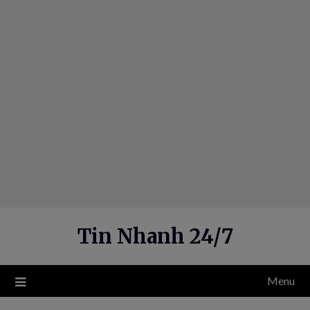
Skip
to
content
Tin Nhanh 24/7
Menu