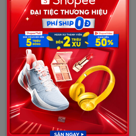
Tôi không trả lời, chỉ khoanh tay nhìn thẳng.
Bác sĩ mang đến tờ giấy:
– Tạm ứng điều trị ban đầu là 60 triệu. Anh Hoàng đưa thẻ ngân
hàng của chị nhưng hệ thống báo đã bị khóa. Không quẹt được.
Nếu không đóng ngay, chúng tôi chỉ có thể cầm chừng.
Cả Hoàng và cô ta biến sắc. Hoàng lắp bắp quay sang tôi:
– Em… mở thẻ đi, anh xin em…
Cô gái kia òa khóc, giọng run run:
– Em không có tiền… Anh Hoàng hứa sẽ lo…
Tôi bật cười, nụ cười chua chát:
– Lo? Anh ta lo bằng tiền học của con tôi, đúng không? Thật
đáng thương, ngay cả lúc này, hai người cũng chỉ nghĩ đến tiền,
chứ không nghĩ đến hậu quả mình gây ra.
Hoàng giơ tay định nắm lấy tôi, nhưng dây truyền dịch kéo anh
ngã vật xuống. Ánh mắt anh hoảng loạn, vừa sợ hãi vừa hối hận.
Anh gào lên, giọng khản đặc: