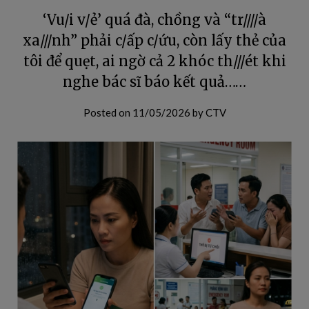
‘Vu/i v/ẻ’ quá đà, chồng và “tr////à
xa///nh” phải c/ấp c/ứu, còn lấy thẻ của
tôi để quẹt, ai ngờ cả 2 khóc th///ét khi
nghe bác sĩ báo kết quả……
Posted on
11/05/2026
by
CTV