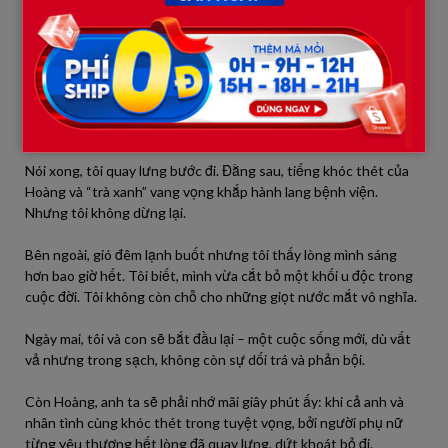
– Đừng bỏ anh… cứu anh với…
Tôi đứng thẳng, nhìn anh, nhìn cả cô gái đang khóc thảm bên
cạnh, rồi dứt khoát:
– Từ giờ, chuyện của anh và cô ta, tôi không còn liên quan. Tôi
đã chuẩn bị sẵn giấy ly hôn. Mai tôi sẽ đưa con rời đi. Anh hãy ở
đây mà trả giá cho sự phản bội của mình.
Nói xong, tôi quay lưng bước đi. Đằng sau, tiếng khóc thét của
Hoàng và “trà xanh” vang vọng khắp hành lang bệnh viện.
Nhưng tôi không dừng lại.
Bên ngoài, gió đêm lạnh buốt nhưng tôi thấy lòng mình sáng
hơn bao giờ hết. Tôi biết, mình vừa cắt bỏ một khối u độc trong
cuộc đời. Tôi không còn chỗ cho những giọt nước mắt vô nghĩa.
Ngày mai, tôi và con sẽ bắt đầu lại – một cuộc sống mới, dù vất
vả nhưng trong sạch, không còn sự dối trá và phản bội.
Còn Hoàng, anh ta sẽ phải nhớ mãi giây phút ấy: khi cả anh và
nhân tình cùng khóc thét trong tuyệt vọng, bởi người phụ nữ
từng yêu thương hết lòng đã quay lưng, dứt khoát bỏ đi.