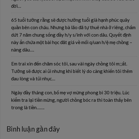
đời…
65 tuổi tưởng rằng sẽ được hưởng tuổi già hạnh phúc quây
quần bên con cháu. Nhưng bà lão đã tự thuê nhà ở riêng, chấm
dứt 7 năm chung sống đầy h/y s/inh với con dâu. Quyết định
này ẩn chứa một bài học đăt giá về mối q/uan h/ệ mẹ chồng –
nàng dâu….
Em trai xin đến chăm sóc tôi, sau vài ngày chồng tôi m;;ất.
Tưởng sẽ được ai ủi nhưng khi biết lý do càng khiến tôi thêm
đau lòng và tủi nhục…
Ngày đầy tháng con, bố mẹ vợ mừng phong bì 30 triệu. Lúc
kiểm tra lại tiền mừng, người chồng bóc ra thì toàn thấy bên
trong là tiền…….
Bình luận gần đây