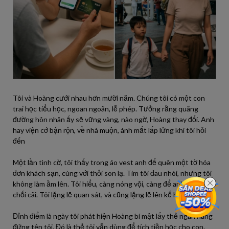
Tôi và Hoàng cưới nhau hơn mười năm. Chúng tôi có một con
trai học tiểu học, ngoan ngoãn, lễ phép. Tưởng rằng quãng
đường hôn nhân ấy sẽ vững vàng, nào ngờ, Hoàng thay đổi. Anh
hay viện cớ bận rộn, về nhà muộn, ánh mắt lấp lửng khi tôi hỏi
đến
Một lần tình cờ, tôi thấy trong áo vest anh để quên một tờ hóa
đơn khách sạn, cùng với thỏi son lạ. Tim tôi đau nhói, nhưng tôi
không làm ầm lên. Tôi hiểu, càng nóng vội, càng để anh có lý do
chối cãi. Tôi lặng lẽ quan sát, và cũng lặng lẽ lên kế hoạch.
Đỉnh điểm là ngày tôi phát hiện Hoàng bí mật lấy thẻ ngân hàng
đứng tên tôi. Đó là thẻ tôi vẫn dùng để tích tiền học cho con.