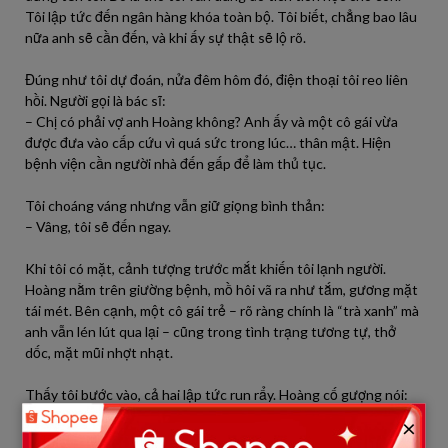
Tôi lập tức đến ngân hàng khóa toàn bộ. Tôi biết, chẳng bao lâu
nữa anh sẽ cần đến, và khi ấy sự thật sẽ lộ rõ.
Đúng như tôi dự đoán, nửa đêm hôm đó, điện thoại tôi reo liên
hồi. Người gọi là bác sĩ:
– Chị có phải vợ anh Hoàng không? Anh ấy và một cô gái vừa
được đưa vào cấp cứu vì quá sức trong lúc… thân mật. Hiện
bệnh viện cần người nhà đến gấp để làm thủ tục.
Tôi choáng váng nhưng vẫn giữ giọng bình thản:
– Vâng, tôi sẽ đến ngay.
Khi tôi có mặt, cảnh tượng trước mắt khiến tôi lạnh người.
Hoàng nằm trên giường bệnh, mồ hôi vã ra như tắm, gương mặt
tái mét. Bên cạnh, một cô gái trẻ – rõ ràng chính là “trà xanh” mà
anh vẫn lén lút qua lại – cũng trong tình trạng tương tự, thở
dốc, mặt mũi nhợt nhạt.
Thấy tôi bước vào, cả hai lập tức run rẩy. Hoàng cố gượng nói:
– Em… sao em lại ở đây?
×