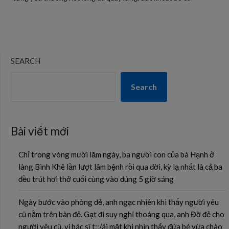
SEARCH
Search
Bài viết mới
Chỉ trong vòng mười lăm ngày, ba người con của bà Hạnh ở
làng Bình Khê lần lượt lâm bệnh rồi qua đời, kỳ lạ nhất là cả ba
đều trút hơi thở cuối cùng vào đúng 5 giờ sáng
Ngày bước vào phòng đẻ, anh ngạc nhiên khi thấy người yêu
cũ nằm trên bàn đẻ. Gạt đi suy nghĩ thoáng qua, anh Đỡ đẻ cho
người yêu cũ, vị bác sĩ t:;/ái mặt khi nhìn thấy đứa bé vừa chào