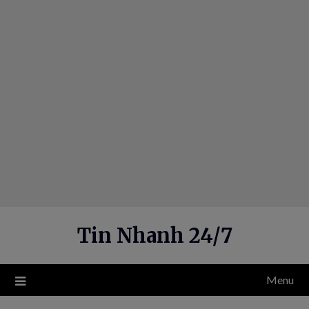
Skip
to
content
Tin Nhanh 24/7
Menu