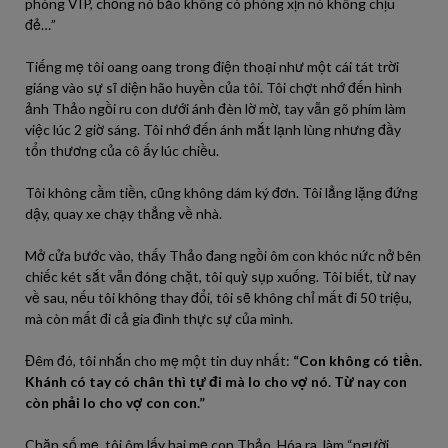
phòng VIP, chồng nó bảo không có phòng xịn nó không chịu
đẻ…”
Tiếng mẹ tôi oang oang trong điện thoại như một cái tát trời
giáng vào sự sĩ diện hão huyền của tôi. Tôi chợt nhớ đến hình
ảnh Thảo ngồi ru con dưới ánh đèn lờ mờ, tay vẫn gõ phím làm
việc lúc 2 giờ sáng. Tôi nhớ đến ánh mắt lạnh lùng nhưng đầy
tổn thương của cô ấy lúc chiều.
Tôi không cầm tiền, cũng không dám ký đơn. Tôi lẳng lặng đứng
dậy, quay xe chạy thẳng về nhà.
Mở cửa bước vào, thấy Thảo đang ngồi ôm con khóc nức nở bên
chiếc két sắt vẫn đóng chặt, tôi quỳ sụp xuống. Tôi biết, từ nay
về sau, nếu tôi không thay đổi, tôi sẽ không chỉ mất đi 50 triệu,
mà còn mất đi cả gia đình thực sự của mình.
Đêm đó, tôi nhắn cho mẹ một tin duy nhất:
“Con không có tiền.
Khánh có tay có chân thì tự đi mà lo cho vợ nó. Từ nay con
còn phải lo cho vợ con con.”
Chặn số mẹ, tôi ôm lấy hai mẹ con Thảo. Hóa ra, làm “người