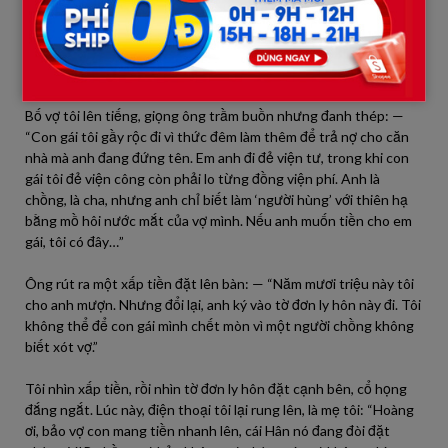
của cô ấy. Đặc biệt, có một tờ giấy nợ mà tôi chưa từng biết:
Thảo đã phải vay bạn thân 20 triệu để đóng tiền điện nước và
sinh hoạt phí cho cả nhà vào tháng trước, vì lương của tôi… đã
đem cho mẹ đẻ tôi “mượn” để lo việc bên nội.
Bố vợ tôi lên tiếng, giọng ông trầm buồn nhưng đanh thép: —
“Con gái tôi gầy rộc đi vì thức đêm làm thêm để trả nợ cho căn
nhà mà anh đang đứng tên. Em anh đi đẻ viện tư, trong khi con
gái tôi đẻ viện công còn phải lo từng đồng viện phí. Anh là
chồng, là cha, nhưng anh chỉ biết làm ‘người hùng’ với thiên hạ
bằng mồ hôi nước mắt của vợ mình. Nếu anh muốn tiền cho em
gái, tôi có đây…”
Ông rút ra một xấp tiền đặt lên bàn: — “Năm mươi triệu này tôi
cho anh mượn. Nhưng đổi lại, anh ký vào tờ đơn ly hôn này đi. Tôi
không thể để con gái mình chết mòn vì một người chồng không
biết xót vợ.”
Tôi nhìn xấp tiền, rồi nhìn tờ đơn ly hôn đặt cạnh bên, cổ họng
đắng ngắt. Lúc này, điện thoại tôi lại rung lên, là mẹ tôi: “Hoàng
ơi, bảo vợ con mang tiền nhanh lên, cái Hân nó đang đòi đặt