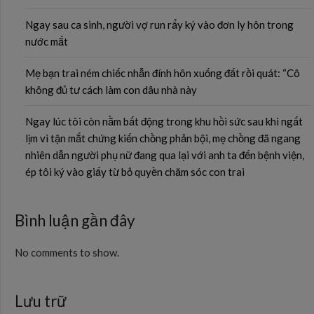
Ngay sau ca sinh, người vợ run rẩy ký vào đơn ly hôn trong
nước mắt
Mẹ bạn trai ném chiếc nhẫn đính hôn xuống đất rồi quát: “Cô
không đủ tư cách làm con dâu nhà này
Ngay lúc tôi còn nằm bất động trong khu hồi sức sau khi ngất
lịm vì tận mắt chứng kiến chồng phản bội, mẹ chồng đã ngang
nhiên dẫn người phụ nữ đang qua lại với anh ta đến bệnh viện,
ép tôi ký vào giấy từ bỏ quyền chăm sóc con trai
Bình luận gần đây
No comments to show.
Lưu trữ