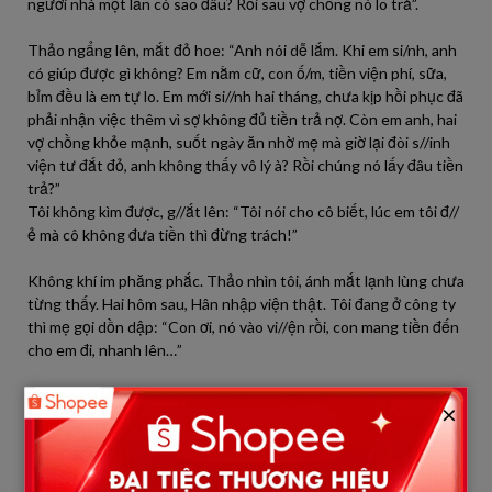
người nhà một lần có sao đâu? Rồi sau vợ chồng nó lo trả”.
Thảo ngẩng lên, mắt đỏ hoe: “Anh nói dễ lắm. Khi em si/nh, anh
có giúp được gì không? Em nằm cữ, con ố/m, tiền viện phí, sữa,
bỉm đều là em tự lo. Em mới si//nh hai tháng, chưa kịp hồi phục đã
phải nhận việc thêm vì sợ không đủ tiền trả nợ. Còn em anh, hai
vợ chồng khỏe mạnh, suốt ngày ăn nhờ mẹ mà giờ lại đòi s//inh
viện tư đắt đỏ, anh không thấy vô lý à? Rồi chúng nó lấy đâu tiền
trả?”
Tôi không kìm được, g//ắt lên: “Tôi nói cho cô biết, lúc em tôi đ//
ẻ mà cô không đưa tiền thì đừng trách!”
Không khí im phăng phắc. Thảo nhìn tôi, ánh mắt lạnh lùng chưa
từng thấy. Hai hôm sau, Hân nhập viện thật. Tôi đang ở công ty
thì mẹ gọi dồn dập: “Con ơi, nó vào vi//ện rồi, con mang tiền đến
cho em đi, nhanh lên…”
Tôi lao về nhà định mở két lấy tiền, nhưng Thảo đã thay mật
×
khẩu. Tôi g//ào lên: “Cô đổi mật khẩu két à?”. Thảo chỉ bình
thản: “Đúng. Anh muốn giúp thì tự đi vay, đừng động vào tiền
của mẹ con em.”
Tôi thấy m///áu dồn lên mặt…