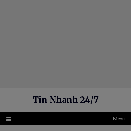
Skip
to
content
Tin Nhanh 24/7
Menu