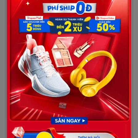
Tôi lao thẳng đến nhà bố vợ, định bụng sẽ làm một trận ra ngô ra
khoai để ông bà dạy bảo lại con gái. Trên đường đi, tôi hậm hực
nghĩ thầm: “Làm vợ mà không biết đạo lý, không biết nể mặt
chồng và nhà chồng thì không thể chấp nhận được.”
Vừa bước vào sân, thấy bố vợ đang ngồi tưới cây, tôi chẳng chào
hỏi lấy một câu mà gào lên: — “Bố xem lại con gái bố đi! Nó ích
kỷ, hẹp hòi đến mức em chồng đi đẻ cũng không thèm giúp một
xu. Giờ nó còn dám khóa két, coi thường cả lời nói của con!”
Bố vợ tôi chậm rãi đặt bình tưới nước xuống, ông không giận dữ
như tôi tưởng. Ông nhìn tôi bằng ánh mắt thất vọng cùng cực,
rồi ra hiệu cho tôi vào nhà. Trên bàn phòng khách, ông đẩy về
phía tôi một xấp hóa đơn và một cuốn sổ ghi chép nhỏ.
— “Anh xem đi, đây là những gì Thảo đã trả trong hai tháng qua.”
Tôi cầm lên xem, tay bắt đầu run rẩy. Hóa đơn tiền viện phí của
con gái, tiền thuốc bổ của Thảo, tiền trả góp ngân hàng, tiền
bỉm sữa… Tất cả đều là từ khoản lương ít ỏi và tiền làm thêm