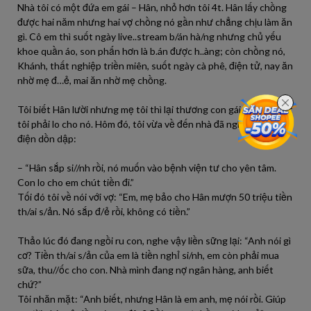
Nhà tôi có một đứa em gái – Hân, nhỏ hơn tôi 4t. Hân lấy chồng
được hai năm nhưng hai vợ chồng nó gần như chẳng chịu làm ăn
gì. Cô em thì suốt ngày live..stream b/án hà/ng nhưng chủ yếu
khoe quần áo, son phấn hơn là b.án được h..àng; còn chồng nó,
Khánh, thất nghiệp triền miên, suốt ngày cà phê, điện tử, nay ăn
nhờ mẹ đ…ẻ, mai ăn nhờ mẹ chồng.
Tôi biết Hân lười nhưng mẹ tôi thì lại thương con gái út, luôn bắt
tôi phải lo cho nó. Hôm đó, tôi vừa về đến nhà đã nghe mẹ gọi
điện dồn dập:
– “Hân sắp si//nh rồi, nó muốn vào bệnh viện tư cho yên tâm.
Con lo cho em chút tiền đi.”
Tối đó tôi về nói với vợ: “Em, mẹ bảo cho Hân mượn 50 triệu tiền
th/ai s/ản. Nó sắp đ/ẻ rồi, không có tiền.”
Thảo lúc đó đang ngồi ru con, nghe vậy liền sững lại: “Anh nói gì
cơ? Tiền th/ai s/ản của em là tiền nghỉ si/nh, em còn phải mua
sữa, thu//ốc cho con. Nhà mình đang nợ ngân hàng, anh biết
chứ?”
Tôi nhăn mặt: “Anh biết, nhưng Hân là em anh, mẹ nói rồi. Giúp