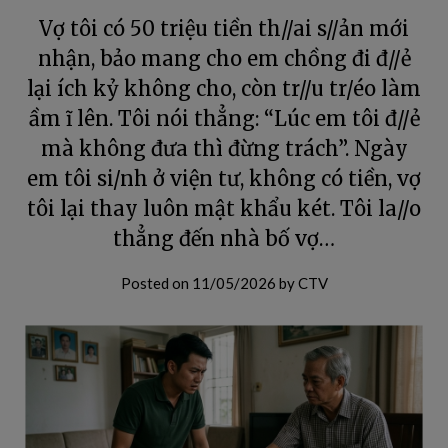
Vợ tôi có 50 triệu tiền th//ai s//ản mới
nhận, bảo mang cho em chồng đi đ//ẻ
lại ích kỷ không cho, còn tr//u tr/éo làm
ầm ĩ lên. Tôi nói thẳng: “Lúc em tôi đ//ẻ
mà không đưa thì đừng trách”. Ngày
em tôi si/nh ở viện tư, không có tiền, vợ
tôi lại thay luôn mật khẩu két. Tôi la//o
thẳng đến nhà bố vợ…
Posted on
11/05/2026
by
CTV