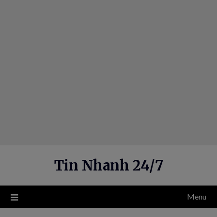
Skip
to
content
Tin Nhanh 24/7
Menu