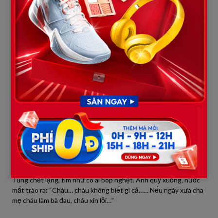
Bà khẽ cười, nụ cười pha lẫn chua xót: “Hạnh… Người phụ nữ mà
cách đây gần 50 năm đã cướp đi người đàn ông tôi yêu nhất.”
Tim Tùng khựng lại. Bà rút từ ngăn kéo ra một tấm hình cũ —
trong đó là cha Tùng thời trẻ, và chính bà Ngọc, khi mới đôi mươi.
Bà nói, giọng run run:
“Cậu giống ông ấy lắm… giống đến mức tôi muốn căm thù, muốn
khiến ông ta phải trả giá,
nhưng khi biết ông đang nằm viện, tôi lại không làm được. Lúc
người hàng xóm nhà cậu làm thuê ở nhà tôi tình cờ nói về
chuyện nhà cậu, giở ảnh cậu ra tôi đã quá sốc. Đó là lý do tôi cho
cậu lựa chọn cưới tôi, để nhận tiền cứu cha. Không phải để làm
nhục, mà để ông ấy biết, người ông ta từng bỏ rơi năm xưa vẫn
đủ sức cứu lại chính sự sống cho ông ấy.”
Tùng chết lặng, tim như có ai bóp nghẹt. Anh quỳ xuống, nước
mắt trào ra: “Cháu… cháu không biết gì cả…… Nếu ngày xưa cha
mẹ cháu làm bà đau, cháu xin lỗi…”