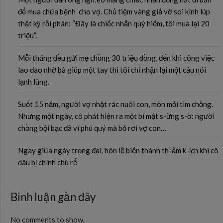
để mua chữa bệnh cho vợ. Chủ tiệm vàng giả vờ soi kính lúp
thật kỹ rồi phán: “Đây là chiếc nhẫn quý hiếm, tôi mua lại 20
triệu”.
Mỗi tháng đều gửi mẹ chồng 30 triệu đồng, đến khi công việc
lao đao nhờ bà giúp một tay thì tôi chỉ nhận lại một câu nói
lạnh lùng.
Suốt 15 năm, người vợ nhặt rác nuôi con, mòn mỏi tìm chồng.
Nhưng một ngày, cô phát hiện ra một bí mật s-ững s-ờ: người
chồng bội bạc đã vì phú quý mà bỏ rơi vợ con…
Ngay giữa ngày trọng đại, hôn lễ biến thành th-ảm k-ịch khi cô
dâu bị chính chú rể
Bình luận gần đây
No comments to show.