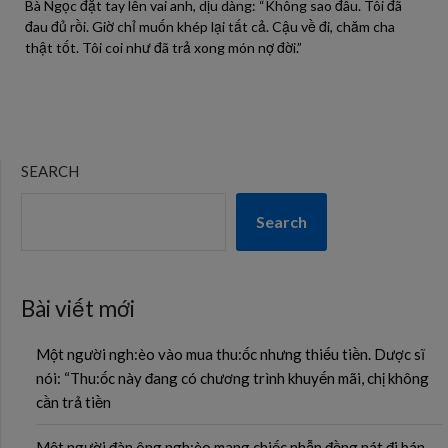
Bà Ngọc đặt tay lên vai anh, dịu dàng: “Không sao đâu. Tôi đã
đau đủ rồi. Giờ chỉ muốn khép lại tất cả. Cậu về đi, chăm cha
thật tốt. Tôi coi như đã trả xong món nợ đời.”
SEARCH
Search
Bài viết mới
Một người ngh:èo vào mua thu:ốc nhưng thiếu tiền. Dược sĩ
nói: “Thu:ốc này đang có chương trình khuyến mãi, chị không
cần trả tiền
Một người đàn ông ngh:èo mang chiếc nhẫn đồng nát đi bán