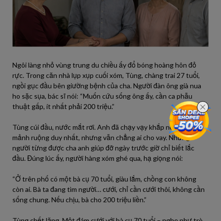
Ngôi làng nhỏ vùng trung du chiều ấy đổ bóng hoàng hôn đỏ
rực. Trong căn nhà lụp xụp cuối xóm, Tùng, chàng trai 27 tuổi,
ngồi gục đầu bên giường bệnh của cha. Người đàn ông già nua
ho sặc sụa, bác sĩ nói: “Muốn cứu sống ông ấy, cần ca phẫu
thuật gấp, ít nhất phải 200 triệu.”
Tùng cúi đầu, nước mắt rơi. Anh đã chạy vạy khắp nơi, cắm cả
mảnh ruộng duy nhất, nhưng vẫn chẳng ai cho vay. Những
người từng được cha anh giúp đỡ ngày trước giờ chỉ biết lắc
đầu. Đúng lúc ấy, người hàng xóm ghé qua, hạ giọng nói:
“Ở trên phố có một bà cụ 70 tuổi, giàu lắm, chồng con không
còn ai. Bà ta đang tìm người… cưới, chỉ cần cưới thôi, không cần
sống chung. Nếu chịu, bà cho 200 triệu liền.”
Tùng chết lặng. Một đám cưới với bà cụ 70 tuổi – nghe như trò